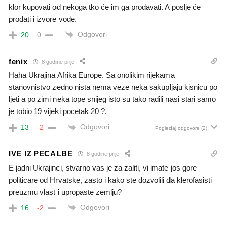
klor kupovati od nekoga tko će im ga prodavati. A poslje će
prodati i izvore vode.
Odgovori
20
0
fenix
8 godine prije
Haha Ukrajina Afrika Europe. Sa onolikim rijekama
stanovnistvo zedno nista nema veze neka sakupljaju kisnicu po
ljeti a po zimi neka tope snijeg isto su tako radili nasi stari samo
je tobio 19 vijeki pocetak 20 ?.
Odgovori
13
-2
Pogledaj odgovore
(2)
IVE IZ PECALBE
8 godine prije
E jadni Ukrajinci, stvarno vas je za zaliti, vi imate jos gore
politicare od Hrvatske, zasto i kako ste dozvolili da klerofasisti
preuzmu vlast i upropaste zemlju?
Odgovori
16
-2