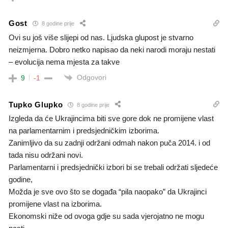
Gost
8 godine prije
Ovi su još više slijepi od nas. Ljudska glupost je stvarno
neizmjerna. Dobro netko napisao da neki narodi moraju nestati
– evolucija nema mjesta za takve
Odgovori
9
-1
Tupko Glupko
8 godine prije
Izgleda da će Ukrajincima biti sve gore dok ne promijene vlast
na parlamentarnim i predsjedničkim izborima.
Zanimljivo da su zadnji održani odmah nakon puča 2014. i od
tada nisu održani novi.
Parlamentarni i predsjednički izbori bi se trebali održati sljedeće
godine,
Možda je sve ovo što se događa “pila naopako” da Ukrajinci
promijene vlast na izborima.
Ekonomski niže od ovoga gdje su sada vjerojatno ne mogu