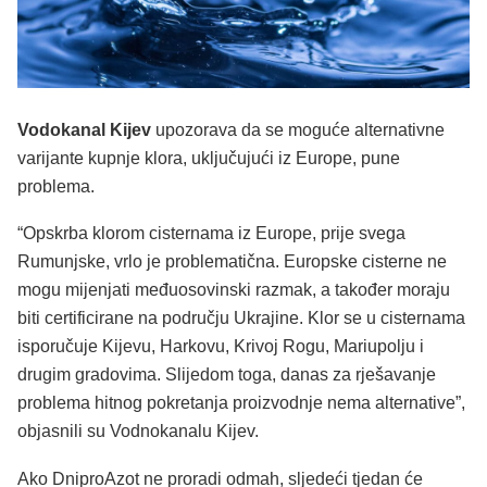
Vodokanal Kijev
upozorava da se moguće alternativne
varijante kupnje klora, uključujući iz Europe, pune
problema.
“Opskrba klorom cisternama iz Europe, prije svega
Rumunjske, vrlo je problematična. Europske cisterne ne
mogu mijenjati međuosovinski razmak, a također moraju
biti certificirane na području Ukrajine. Klor se u cisternama
isporučuje Kijevu, Harkovu, Krivoj Rogu, Mariupolju i
drugim gradovima. Slijedom toga, danas za rješavanje
problema hitnog pokretanja proizvodnje nema alternative”,
objasnili su Vodnokanalu Kijev.
Ako DniproAzot ne proradi odmah, sljedeći tjedan će