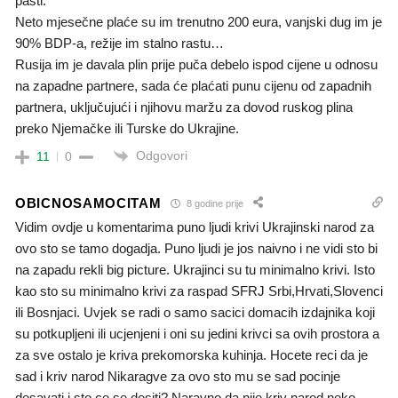
pasti.
Neto mjesečne plaće su im trenutno 200 eura, vanjski dug im je
90% BDP-a, režije im stalno rastu…
Rusija im je davala plin prije puča debelo ispod cijene u odnosu
na zapadne partnere, sada će plaćati punu cijenu od zapadnih
partnera, uključujući i njihovu maržu za dovod ruskog plina
preko Njemačke ili Turske do Ukrajine.
Odgovori
11
0
OBICNOSAMOCITAM
8 godine prije
Vidim ovdje u komentarima puno ljudi krivi Ukrajinski narod za
ovo sto se tamo dogadja. Puno ljudi je jos naivno i ne vidi sto bi
na zapadu rekli big picture. Ukrajinci su tu minimalno krivi. Isto
kao sto su minimalno krivi za raspad SFRJ Srbi,Hrvati,Slovenci
ili Bosnjaci. Uvjek se radi o samo sacici domacih izdajnika koji
su potkupljeni ili ucjenjeni i oni su jedini krivci sa ovih prostora a
za sve ostalo je kriva prekomorska kuhinja. Hocete reci da je
sad i kriv narod Nikaragve za ovo sto mu se sad pocinje
desavati i sto ce se desiti? Naravno da nije kriv narod neko