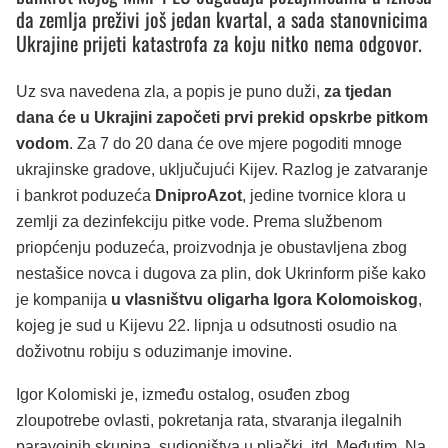
da zemlja preživi još jedan kvartal, a sada stanovnicima
Ukrajine prijeti katastrofa za koju nitko nema odgovor.
Uz sva navedena zla, a popis je puno duži,
za tjedan
dana će u Ukrajini započeti prvi prekid opskrbe pitkom
vodom
. Za 7 do 20 dana će ove mjere pogoditi mnoge
ukrajinske gradove, uključujući Kijev. Razlog je zatvaranje
i bankrot poduzeća
DniproAzot
, jedine tvornice klora u
zemlji za dezinfekciju pitke vode. Prema službenom
priopćenju poduzeća, proizvodnja je obustavljena zbog
nestašice novca i dugova za plin, dok Ukrinform piše kako
je kompanija
u vlasništvu oligarha Igora Kolomoiskog
,
kojeg je sud u Kijevu 22. lipnja u odsutnosti osudio na
doživotnu robiju s oduzimanje imovine.
Igor Kolomiski je, između ostalog, osuđen zbog
zloupotrebe ovlasti, pokretanja rata, stvaranja ilegalnih
paravojnih skupina, sudioništva u pljački, itd. Međutim, Na