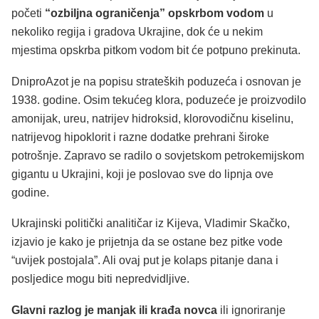
početi
“ozbiljna ograničenja” opskrbom vodom
u
nekoliko regija i gradova Ukrajine, dok će u nekim
mjestima opskrba pitkom vodom bit će potpuno prekinuta.
DniproAzot je na popisu strateških poduzeća i osnovan je
1938. godine. Osim tekućeg klora, poduzeće je proizvodilo
amonijak, ureu, natrijev hidroksid, klorovodičnu kiselinu,
natrijevog hipoklorit i razne dodatke prehrani široke
potrošnje. Zapravo se radilo o sovjetskom petrokemijskom
gigantu u Ukrajini, koji je poslovao sve do lipnja ove
godine.
Ukrajinski politički analitičar iz Kijeva, Vladimir Skačko,
izjavio je kako je prijetnja da se ostane bez pitke vode
“uvijek postojala”. Ali ovaj put je kolaps pitanje dana i
posljedice mogu biti nepredvidljive.
Glavni razlog je manjak ili krađa novca
ili ignoriranje