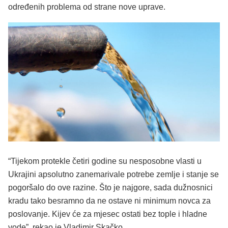
određenih problema od strane nove uprave.
“Tijekom protekle četiri godine su nesposobne vlasti u
Ukrajini apsolutno zanemarivale potrebe zemlje i stanje se
pogoršalo do ove razine. Što je najgore, sada dužnosnici
kradu tako besramno da ne ostave ni minimum novca za
poslovanje. Kijev će za mjesec ostati bez tople i hladne
vode”, rekao je Vladimir Skačko.