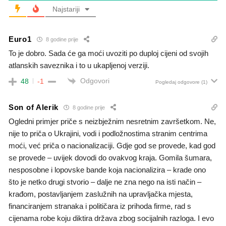
Najstariji
Euro1
8 godine prije
To je dobro. Sada će ga moći uvoziti po duploj cijeni od svojih
atlanskih saveznika i to u ukapljenoj verziji.
Odgovori
48
-1
Pogledaj odgovore
(1)
Son of Alerik
8 godine prije
Ogledni primjer priče s neizbježnim nesretnim završetkom. Ne,
nije to priča o Ukrajini, vodi i podložnostima stranim centrima
moći, već priča o nacionalizaciji. Gdje god se provede, kad god
se provede – uvijek dovodi do ovakvog kraja. Gomila šumara,
nesposobne i lopovske bande koja nacionalizira – krade ono
što je netko drugi stvorio – dalje ne zna nego na isti način –
krađom, postavljanjem zaslužnih na upravljačka mjesta,
financiranjem stranaka i političara iz prihoda firme, rad s
cijenama robe koju diktira država zbog socijalnih razloga. I evo