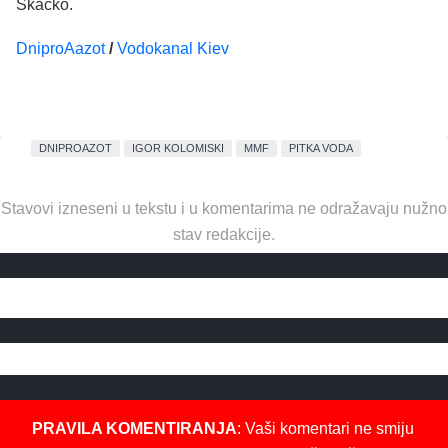
Skačko.
DniproAazot
/
Vodokanal Kiev
DNIPROAZOT
IGOR KOLOMISKI
MMF
PITKA VODA
Stavovi izneseni u tekstu i u komentarima ne odražavaju nužno
stav redakcije.
PRAVILA KOMENTIRANJA
: Vaši komentari ne smiju