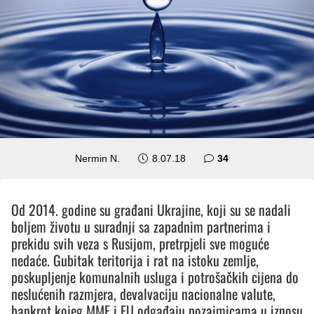
komentara
Nermin N.
8.07.18
34
Od 2014. godine su građani Ukrajine, koji su se nadali
boljem životu u suradnji sa zapadnim partnerima i
prekidu svih veza s Rusijom, pretrpjeli sve moguće
nedaće. Gubitak teritorija i rat na istoku zemlje,
poskupljenje komunalnih usluga i potrošačkih cijena do
neslućenih razmjera, devalvaciju nacionalne valute,
bankrot kojeg MMF i EU odgađaju pozajmicama u iznosu