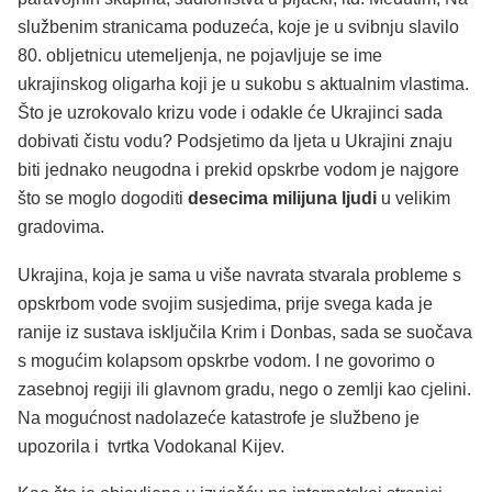
službenim stranicama poduzeća, koje je u svibnju slavilo
80. obljetnicu utemeljenja, ne pojavljuje se ime
ukrajinskog oligarha koji je u sukobu s aktualnim vlastima.
Što je uzrokovalo krizu vode i odakle će Ukrajinci sada
dobivati čistu vodu? Podsjetimo da ljeta u Ukrajini znaju
biti jednako neugodna i prekid opskrbe vodom je najgore
što se moglo dogoditi
desecima milijuna
ljudi
u velikim
gradovima.
Ukrajina, koja je sama u više navrata stvarala probleme s
opskrbom vode svojim susjedima, prije svega kada je
ranije iz sustava isključila Krim i Donbas, sada se suočava
s mogućim kolapsom opskrbe vodom. I ne govorimo o
zasebnoj regiji ili glavnom gradu, nego o zemlji kao cjelini.
Na mogućnost nadolazeće katastrofe je službeno je
upozorila i tvrtka Vodokanal Kijev.