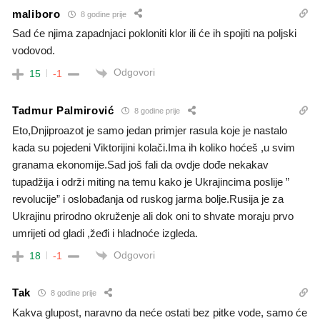
maliboro
8 godine prije
Sad će njima zapadnjaci pokloniti klor ili će ih spojiti na poljski
vodovod.
Odgovori
15
-1
Tadmur Palmirović
8 godine prije
Eto,Dnjiproazot je samo jedan primjer rasula koje je nastalo
kada su pojedeni Viktorijini kolači.Ima ih koliko hoćeš ,u svim
granama ekonomije.Sad još fali da ovdje dođe nekakav
tupadžija i održi miting na temu kako je Ukrajincima poslije ”
revolucije” i oslobađanja od ruskog jarma bolje.Rusija je za
Ukrajinu prirodno okruženje ali dok oni to shvate moraju prvo
umrijeti od gladi ,žeđi i hladnoće izgleda.
Odgovori
18
-1
Tak
8 godine prije
Kakva glupost, naravno da neće ostati bez pitke vode, samo će