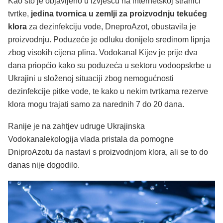
Kao što je objavljeno u izvješću na internetskoj stranici
tvrtke,
jedina tvornica u zemlji za proizvodnju tekućeg
klora
za dezinfekciju vode, DneproAzot, obustavila je
proizvodnju. Poduzeće je odluku donijelo sredinom lipnja
zbog visokih cijena plina. Vodokanal Kijev je prije dva
dana priopćio kako su poduzeća u sektoru vodoopskrbe u
Ukrajini u složenoj situaciji zbog nemogućnosti
dezinfekcije pitke vode, te kako u nekim tvrtkama rezerve
klora mogu trajati samo za narednih 7 do 20 dana.
Ranije je na zahtjev udruge Ukrajinska
Vodokanalekologija vlada pristala da pomogne
DniproAzotu da nastavi s proizvodnjom klora, ali se to do
danas nije dogodilo.