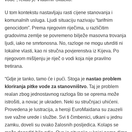
U tom kontekstu nastavljaju rasti cijene stanovanja i
komunalnih usluga. Ljudi situaciju nazivaju “tarifnim
genocidom”. Prema njegovim riječima, u različitim
gradovima zemlje se povremeno bilježe masovna trovanja
ljudi, iako ne smrtonosna. No, razloge ne mogu utvrditi ni
lokalne vlasti, kao ni stručna povjerenstva iz Kijeva. Po
njegovom mišljenju je riječ o vodi koja nije pravilno
tretirana.
“Gdje je tanko, tamo će i pući. Stoga je
nastao problem
kloriranja pitke vode za stanovništvo.
Taj je problem
realan zbog jednostavnog razloga što se oprema može
istrošiti, a novac je ukraden. Neki su stručnjaci uhićeni.
Provedena je lustracija, a heroji EuroMaidana su zauzeli
sve važne urede i službe. Svi ti čimbenici, utkani u jednu
zamku, doveli su ovako žalosnih posljedica. Kolaps se