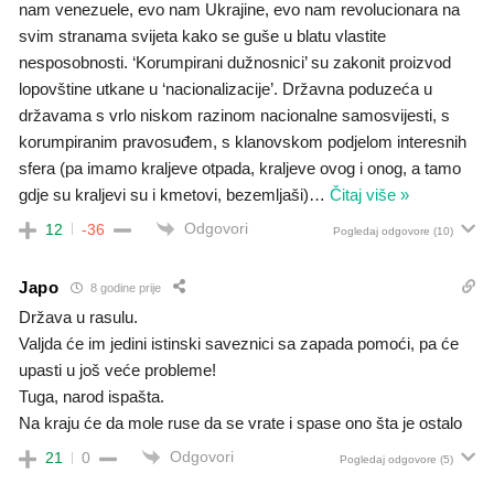
nam venezuele, evo nam Ukrajine, evo nam revolucionara na
svim stranama svijeta kako se guše u blatu vlastite
nesposobnosti. ‘Korumpirani dužnosnici’ su zakonit proizvod
lopovštine utkane u ‘nacionalizacije’. Državna poduzeća u
državama s vrlo niskom razinom nacionalne samosvijesti, s
korumpiranim pravosuđem, s klanovskom podjelom interesnih
sfera (pa imamo kraljeve otpada, kraljeve ovog i onog, a tamo
gdje su kraljevi su i kmetovi, bezemljaši)
…
Čitaj više »
Odgovori
12
-36
Pogledaj odgovore
(10)
Japo
8 godine prije
Država u rasulu.
Valjda će im jedini istinski saveznici sa zapada pomoći, pa će
upasti u još veće probleme!
Tuga, narod ispašta.
Na kraju će da mole ruse da se vrate i spase ono šta je ostalo
Odgovori
21
0
Pogledaj odgovore
(5)