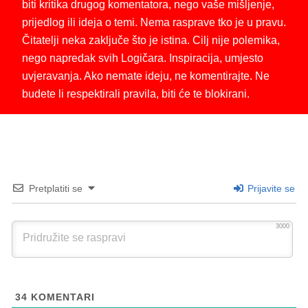
biti kritika drugog komentatora, nego vaše mišljenje,
prijedlog ili ideja o temi. Nema rasprave tko je u pravu.
Čitatelji neka zaključe što je istina. Cilj nije polemika,
nego napredak svih Logičara. Inspiracija, umjesto
uvjeravanja. Ako nemate ideju, ne komentirajte. Ne
budete li respektirali pravila, biti će te blokirani.
Pretplatiti se
Prijavite se
3000
34
KOMENTARI