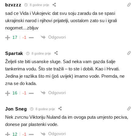
bzvzzz
8 godine prije
sad ce Vida i Vukojevic dat svu soju zaradu da se spasi
ukrajinski narod i njihovi prijatelji, uostalom zato su i igrali
nogomet…zbljuv
Odgovori
17
-1
Spartak
8 godine prije
Željeli ste biti usanske sluge. Sad neka vam gazda šalje
tankerima vodu. Što ste tražili – to ste i dobili. Kao i Hrvati.
Jedina je razlika što mi (još uvijek) imamo vode. Premda, ne
zna se do kada.
Odgovori
16
-1
Jon Sneg
8 godine prije
Nek zvrcnu Viktoriju Nuland da im ovoga puta umjesto peciva,
donese par plastenki vode.
Odgovori
12
-1