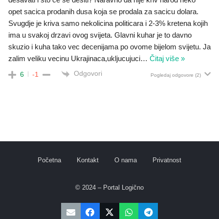
opet sacica prodanih dusa koja se prodala za sacicu dolara.
Svugdje je kriva samo nekolicina politicara i 2-3% kretena kojih
ima u svakoj drzavi ovog svijeta. Glavni kuhar je to davno
skuzio i kuha tako vec decenijama po ovome bijelom svijetu. Ja
zalim veliku vecinu Ukrajinaca,ukljucujuci
…
Čitaj više »
Odgovori
6
-1
Pogledaj odgovore
(2)
Početna
Kontakt
O nama
Privatnost
© 2024 – Portal Logično