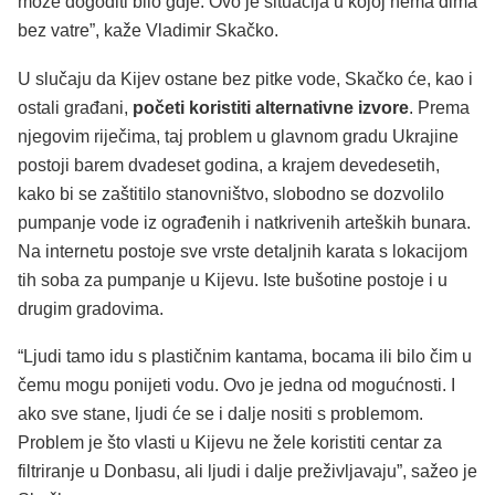
može dogoditi bilo gdje. Ovo je situacija u kojoj nema dima
bez vatre”, kaže Vladimir Skačko.
U slučaju da Kijev ostane bez pitke vode, Skačko će, kao i
ostali građani,
početi koristiti alternativne izvore
. Prema
njegovim riječima, taj problem u glavnom gradu Ukrajine
postoji barem dvadeset godina, a krajem devedesetih,
kako bi se zaštitilo stanovništvo, slobodno se dozvolilo
pumpanje vode iz ograđenih i natkrivenih arteških bunara.
Na internetu postoje sve vrste detaljnih karata s lokacijom
tih soba za pumpanje u Kijevu. Iste bušotine postoje i u
drugim gradovima.
“Ljudi tamo idu s plastičnim kantama, bocama ili bilo čim u
čemu mogu ponijeti vodu. Ovo je jedna od mogućnosti. I
ako sve stane, ljudi će se i dalje nositi s problemom.
Problem je što vlasti u Kijevu ne žele koristiti centar za
filtriranje u Donbasu, ali ljudi i dalje preživljavaju”, sažeo je