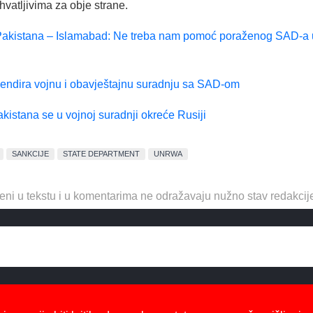
ihvatljivima za obje strane.
 Pakistana – Islamabad: Ne treba nam pomoć poraženog SAD-a 
endira vojnu i obavještajnu suradnju sa SAD-om
kistana se u vojnoj suradnji okreće Rusiji
SANKCIJE
STATE DEPARTMENT
UNRWA
eni u tekstu i u komentarima ne odražavaju nužno stav redakcij