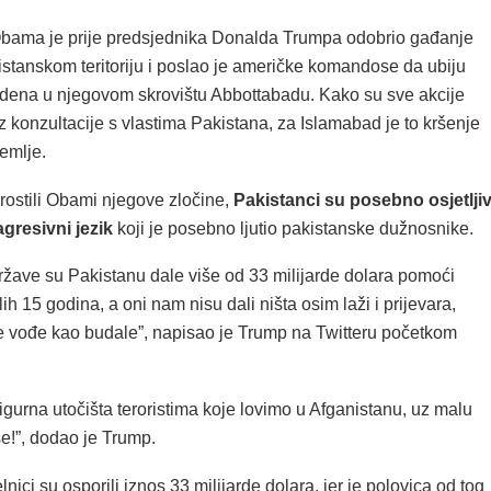
bama je prije predsjednika Donalda Trumpa odobrio gađanje
istanskom teritoriju i poslao je američke komandose da ubiju
ena u njegovom skrovištu Abbottabadu. Kako su sve akcije
 konzultacije s vlastima Pakistana, za Islamabad je to kršenje
emlje.
rostili Obami njegove zločine,
Pakistanci su posebno osjetljiv
gresivni jezik
koji je posebno ljutio pakistanske dužnosnike.
ržave su Pakistanu dale više od 33 milijarde dolara pomoći
lih 15 godina, a oni nam nisu dali ništa osim laži i prijevara,
e vođe kao budale”, napisao je Trump na Twitteru početkom
igurna utočišta teroristima koje lovimo u Afganistanu, uz malu
e!”, dodao je Trump.
lnici su osporili iznos 33 milijarde dolara, jer je polovica od tog