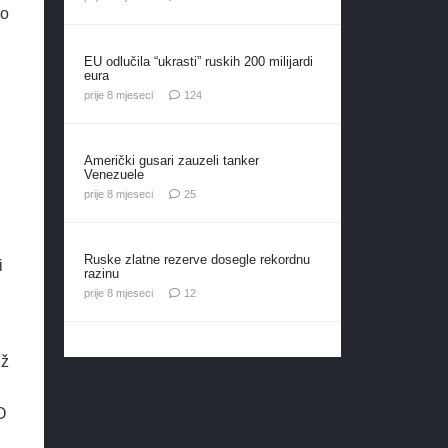
 o
EU odlučila “ukrasti” ruskih 200 milijardi
eura
komentara
prije 8 mjeseci
124
Američki gusari zauzeli tanker
Venezuele
komentara
prije 8 mjeseci
25
Ruske zlatne rezerve dosegle rekordnu
i
razinu
komentara
prije 8 mjeseci
12
už
O