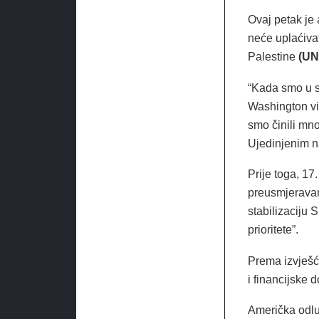
Ovaj petak je
neće uplaćiva
Palestine
(U
“Kada smo u si
Washington vi
smo činili mn
Ujedinjenim n
Prije toga, 17
preusmjeravan
stabilizaciju 
prioritete”.
Prema izvješć
i financijske 
Američka odlu