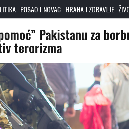
LITIKA
POSAO I NOVAC
HRANA I ZDRAVLJE
ŽIV
“pomoć” Pakistanu za borb
tiv terorizma