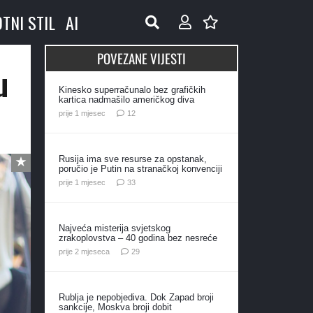
OTNI STIL
AI
POVEZANE VIJESTI
u
Kinesko superračunalo bez grafičkih
kartica nadmašilo američkog diva
komentara
prije 1 mjesec
12
Rusija ima sve resurse za opstanak,
poručio je Putin na stranačkoj konvenciji
komentara
prije 1 mjesec
33
Najveća misterija svjetskog
zrakoplovstva – 40 godina bez nesreće
komentara
prije 2 mjeseca
29
Rublja je nepobjediva. Dok Zapad broji
sankcije, Moskva broji dobit