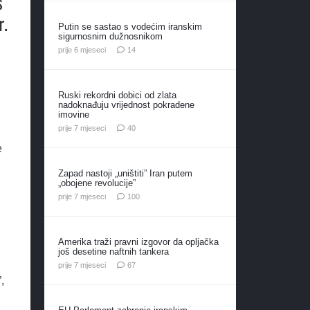
s
r.
Putin se sastao s vodećim iranskim
sigurnosnim dužnosnikom
komentara
prije 6 mjeseci
14
Ruski rekordni dobici od zlata
nadoknađuju vrijednost pokradene
imovine
komentara
prije 7 mjeseci
40
e
Zapad nastoji „uništiti” Iran putem
„obojene revolucije”
komentara
prije 7 mjeseci
100
Amerika traži pravni izgovor da opljačka
još desetine naftnih tankera
komentara
prije 7 mjeseci
67
,