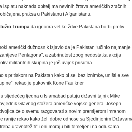
a isplatu naknada obiteljima nevinih žrtava američkih zračnih
uobičajena praksa u Pakistanu i Afganistanu.
tužio Trumpa
da ignorira velike žrtve Pakistana borbi protiv
soki američki dužnosnik izjavio da je Pakistan “učinio najmanje
 zahtjeve Pentagona”, a zabrinutost zbog nedostatka akcija
tiv militantnih skupina je još uvijek prisutna.
o s pritiskom na Pakistan kako bi se, bez iznimke, uništile sve
kupine”, rekao je pukovnik Kone Faulkner.
u sljedećeg tjedna u Islamabad putuju državni tajnik Mike
vjednik Glavnog stožera američke vojske general Joseph
 dvojica će o svemu razgovarati s novim premijerom Imranom
je ranije rekao kako želi dobre odnose sa Sjedinjenim Državam
“treba uravnotežiti” i oni moraju biti temeljeni na odlukama