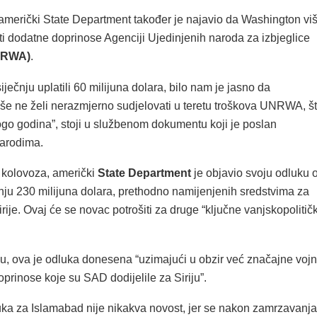
 američki State Department također je najavio da Washington vi
ti dodatne doprinose Agenciji Ujedinjenih naroda za izbjeglice
NRWA)
.
ječnju uplatili 60 milijuna dolara, bilo nam je jasno da
še ne želi nerazmjerno sudjelovati u teretu troškova UNRWA, š
ogo godina”, stoji u službenom dokumentu koji je poslan
arodima.
. kolovoza, američki
State Department
je objavio svoju odluku 
ju 230 milijuna dolara, prethodno namijenjenih sredstvima za
Sirije. Ovaj će se novac potrošiti za druge “ključne vanjskopolitič
u, ova je odluka donesena “uzimajući u obzir već značajne voj
doprinose koje su SAD dodijelile za Siriju”.
ka za Islamabad nije nikakva novost, jer se nakon zamrzavanja