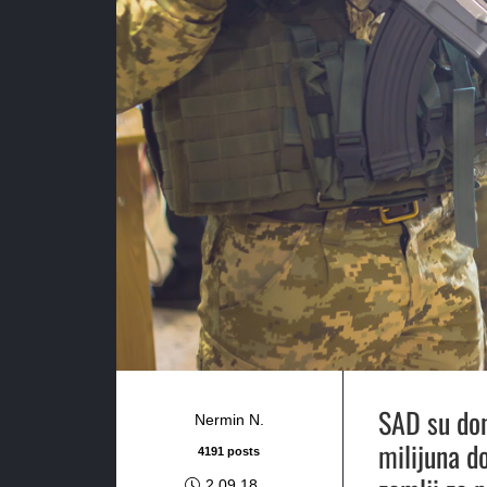
SAD su don
Nermin N.
milijuna d
4191 posts
2.09.18