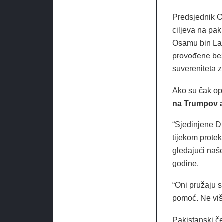
Predsjednik O
ciljeva na pak
Osamu bin Lad
provođene bez
suvereniteta z
Ako su čak op
na Trumpov a
“Sjedinjene D
tijekom protek
gledajući naš
godine.
“Oni pružaju s
pomoć. Ne viš
Pakistanski če