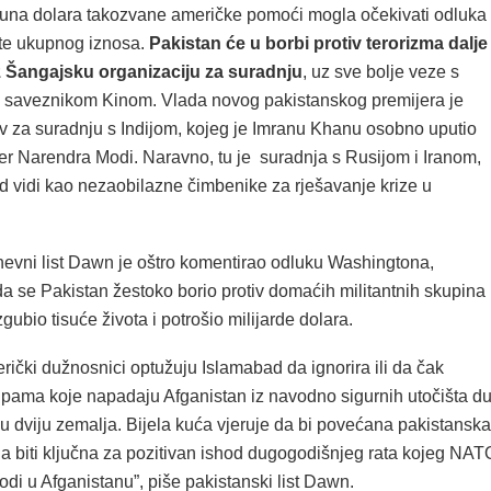
ijuna dolara takozvane američke pomoći mogla očekivati odluka
ate ukupnog iznosa.
Pakistan će u borbi protiv terorizma dalje
z Šangajsku organizaciju za suradnju
, uz sve bolje veze s
m saveznikom Kinom. Vlada novog pakistanskog premijera je
iv za suradnju s Indijom, kojeg je Imranu Khanu osobno uputio
jer Narendra Modi. Naravno, tu je suradnja s Rusijom i Iranom,
d vidi kao nezaobilazne čimbenike za rješavanje krize u
nevni list Dawn je oštro komentirao odluku Washingtona,
a se Pakistan žestoko borio protiv domaćih militantnih skupina 
izgubio tisuće života i potrošio milijarde dolara.
ički dužnosnici optužuju Islamabad da ignorira ili da čak
upama koje napadaju Afganistan iz navodno sigurnih utočišta d
u dviju zemalja. Bijela kuća vjeruje da bi povećana pakistanska
la biti ključna za pozitivan ishod dugogodišnjeg rata kojeg NAT
di u Afganistanu”, piše pakistanski list Dawn.