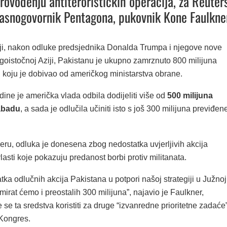
provođenju antiterorističkih operacija, za Reuter
lasnogovornik Pentagona, pukovnik Kone Faulkne
i, nakon odluke predsjednika Donalda Trumpa i njegove nove
ugoistočnoj Aziji, Pakistanu je ukupno zamrznuto 800 milijuna
 koju je dobivao od američkog ministarstva obrane.
ine je američka vlada odbila dodijeliti više od
500 milijuna
abadu
, a sada je odlučila učiniti isto s još 300 milijuna previđen
ru, odluka je donesena zbog nedostatka uvjerljivih akcija
lasti koje pokazuju predanost borbi protiv militanata.
ka odlučnih akcija Pakistana u potpori našoj strategiji u Južnoj
amirat ćemo i preostalih 300 milijuna”, najavio je Faulkner,
 se ta sredstva koristiti za druge “izvanredne prioritetne zadaće”
 Kongres.