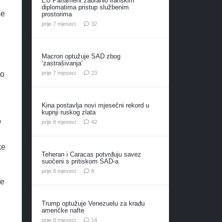
EU Parlament zabranio iranskim
diplomatima pristup službenim
še
prostorima
komentara
prije 7 mjeseci
32
Macron optužuje SAD zbog
‘zastrašivanja’
komentara
prije 7 mjeseci
23
to
Kina postavlja novi mjesečni rekord u
kupnji ruskog zlata
o
komentara
prije 8 mjeseci
42
ke
Teheran i Caracas potvrđuju savez
suočeni s pritiskom SAD-a
komentara
prije 8 mjeseci
8
ne
Trump optužuje Venezuelu za krađu
američke nafte
komentara
prije 8 mjeseci
14