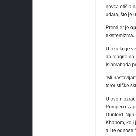
novca otišla n
udara, što je 
Premijer je
op
ekstremizma.
U ožujku je vi
da reagira na
Islamabada pro
“Mi nastavljam
terorističke s
U ovom ozračj
Pompeo i zapo
Dunford. Njih
Khanom, koji 
ali te odnose 