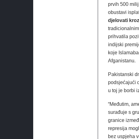
prvih 500 mil
obustavi ispl
djelovati kro
tradicionalni
prihvatila poz
indijski premi
koje Islamaba
Afganistanu.
Pakistanski d
podsjećajući d
u toj je borbi 
“Međutim, amer
surađuje s gr
granice izmeđ
represija mog
bez uspjeha vo