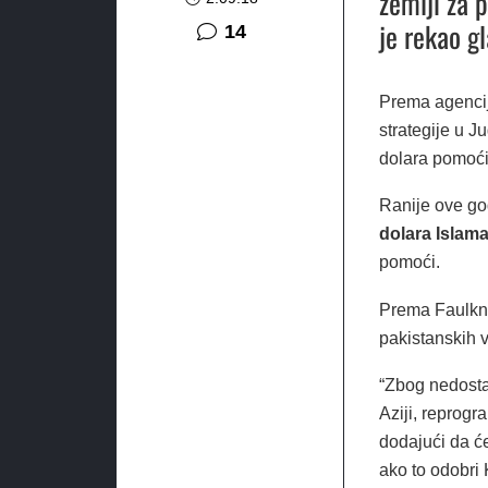
zemlji za 
je rekao g
komentara
14
Prema agencij
strategije u J
dolara pomoći
Ranije ove god
dolara Islam
pomoći.
Prema Faulkne
pakistanskih v
“Zbog nedostat
Aziji, reprogr
dodajući da će
ako to odobri