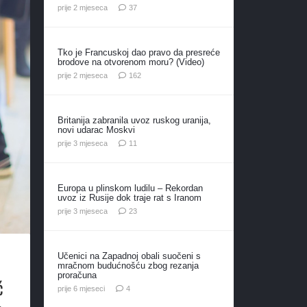
komentara
prije 2 mjeseca
37
Tko je Francuskoj dao pravo da presreće
brodove na otvorenom moru? (Video)
komentara
prije 2 mjeseca
162
Britanija zabranila uvoz ruskog uranija,
novi udarac Moskvi
komentara
prije 3 mjeseca
11
Europa u plinskom ludilu – Rekordan
uvoz iz Rusije dok traje rat s Iranom
komentara
prije 3 mjeseca
23
Učenici na Zapadnoj obali suočeni s
mračnom budućnošću zbog rezanja
proračuna
ć
komentara
prije 6 mjeseci
4