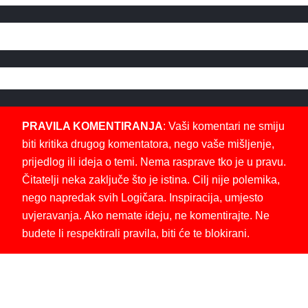
PRAVILA KOMENTIRANJA
: Vaši komentari ne smiju
biti kritika drugog komentatora, nego vaše mišljenje,
prijedlog ili ideja o temi. Nema rasprave tko je u pravu.
Čitatelji neka zaključe što je istina. Cilj nije polemika,
nego napredak svih Logičara. Inspiracija, umjesto
uvjeravanja. Ako nemate ideju, ne komentirajte. Ne
budete li respektirali pravila, biti će te blokirani.