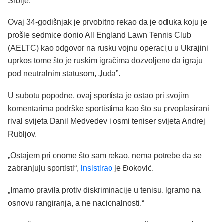
Srbije.
Ovaj 34-godišnjak je prvobitno rekao da je odluka koju je
prošle sedmice donio All England Lawn Tennis Club
(AELTC) kao odgovor na rusku vojnu operaciju u Ukrajini
uprkos tome što je ruskim igračima dozvoljeno da igraju
pod neutralnim statusom, „luda”.
U subotu popodne, ovaj sportista je ostao pri svojim
komentarima podrške sportistima kao što su prvoplasirani
rival svijeta Danil Medvedev i osmi teniser svijeta Andrej
Rubljov.
„Ostajem pri onome što sam rekao, nema potrebe da se
zabranjuju sportisti“,
insistirao
je Đoković.
„Imamo pravila protiv diskriminacije u tenisu. Igramo na
osnovu rangiranja, a ne nacionalnosti.“