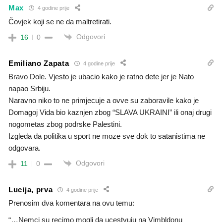
Max
4 godine prije
Čovjek koji se ne da maltretirati.
Odgovori
16
0
Emiliano Zapata
4 godine prije
Bravo Dole. Vjesto je ubacio kako je ratno dete jer je Nato
napao Srbiju.
Naravno niko to ne primjecuje a ovve su zaboravile kako je
Domagoj Vida bio kaznjen zbog “SLAVA UKRAINI” ili onaj drugi
nogometas zbog podrske Palestini.
Izgleda da politika u sport ne moze sve dok to satanistima ne
odgovara.
Odgovori
11
0
Lucija, prva
4 godine prije
Prenosim dva komentara na ovu temu:
“…Nemci su recimo mogli da ucestvuju na Vimbldonu