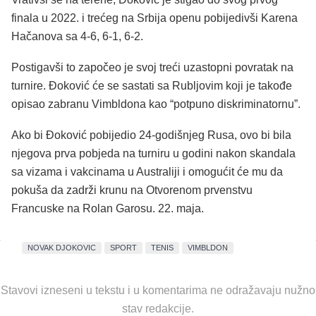
finala u 2022. i trećeg na Srbija openu pobijedivši Karena
Hačanova sa 4-6, 6-1, 6-2.
Postigavši to započeo je svoj treći uzastopni povratak na
turnire. Đoković će se sastati sa Rubljovim koji je takođe
opisao zabranu Vimbldona kao “potpuno diskriminatornu”.
Ako bi Đoković pobijedio 24-godišnjeg Rusa, ovo bi bila
njegova prva pobjeda na turniru u godini nakon skandala
sa vizama i vakcinama u Australiji i omogućit će mu da
pokuša da zadrži krunu na Otvorenom prvenstvu
Francuske na Rolan Garosu. 22. maja.
NOVAK DJOKOVIC
SPORT
TENIS
VIMBLDON
Stavovi izneseni u tekstu i u komentarima ne odražavaju nužno
stav redakcije.