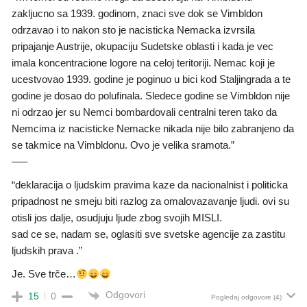
zakljucno sa 1939. godinom, znaci sve dok se Vimbldon
odrzavao i to nakon sto je nacisticka Nemacka izvrsila
pripajanje Austrije, okupaciju Sudetske oblasti i kada je vec
imala koncentracione logore na celoj teritoriji. Nemac koji je
ucestvovao 1939. godine je poginuo u bici kod Staljingrada a te
godine je dosao do polufinala. Sledece godine se Vimbldon nije
ni odrzao jer su Nemci bombardovali centralni teren tako da
Nemcima iz nacisticke Nemacke nikada nije bilo zabranjeno da
se takmice na Vimbldonu. Ovo je velika sramota.”
—–
“deklaracija o ljudskim pravima kaze da nacionalnist i politicka
pripadnost ne smeju biti razlog za omalovazavanje ljudi. ovi su
otisli jos dalje, osudjuju ljude zbog svojih MISLI.
sad ce se, nadam se, oglasiti sve svetske agencije za zastitu
ljudskih prava .”
Je. Sve trče…
Odgovori
15
0
Pogledaj odgovore
(4)