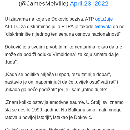
(@JamesMelville)
April 23, 2022
U izjavama na koje se Đoković poziva, ATP
optužuje
AELTC za diskriminaciju, a PTPA je takođe
tvitovala
da ne
“diskriminiše nijednog tenisera na osnovu nacionalnosti”.
Đoković je u svojim prvobitnim komentarima rekao da „ne
može da podrži odluku Vimbldona” za koju smatra da je
„luda”.
„Kada se politika miješa u sport, rezultat nije dobar“,
nastavio je on, napominjući da će „uvijek osuđivati rat“ i
„nikada ga neće podržati“ jer je i sam „ratno dijete“.
„Znam koliko ostavlja emotivne traume. U Srbiji svi znamo
šta se desilo 1999. godine. Na Balkanu smo imali mnogo
ratova u novijoj istoriji“, istakao je Đoković.
Vrativši se na terene, Đoković je stigao do svog prvog