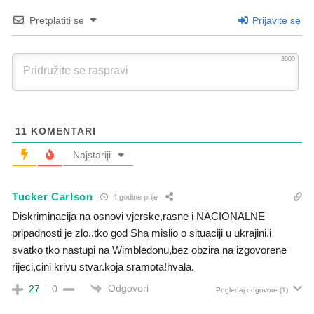
Pretplatiti se
Prijavite se
3000
11
KOMENTARI
Najstariji
Tucker Carlson
4 godine prije
Diskriminacija na osnovi vjerske,rasne i NACIONALNE
pripadnosti je zlo..tko god Sha mislio o situaciji u ukrajini.i
svatko tko nastupi na Wimbledonu,bez obzira na izgovorene
rijeci,cini krivu stvar.koja sramota!hvala.
Odgovori
27
0
Pogledaj odgovore
(1)