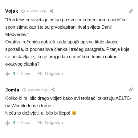
Vojak
4 godine prije
“Prvi teniser svijeta je ostao pri svojim komentarima podrške
sportistima kao što su prvoplasirani rival svijeta Danil
Medvedev”
Ovakvu rečenicu dobiješ kada spojiš opisne titule dvojce
sportaša, iz podnaslova članka i trećeg paragrafa. Pitanje koje
se postavlja je, tko je broj jedan u muškom tenisu nakon
ovakvog ćlanka?
Odgovori
3
0
Jomla
4 godine prije
Koliko bi mi bilo drago vidjeti kako svi tenisači otkazuju AELTC-
ov Wimbledonski turnir…
Neću to doživjeti, al’ bilo bi lijepo!
Odgovori
3
0