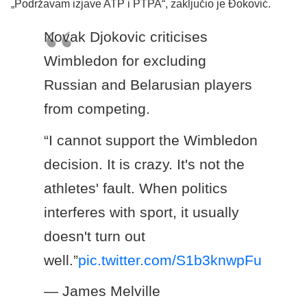
„Podržavam izjave ATP i PTPA“, zaključio je Đoković.
Novak Djokovic criticises
Wimbledon for excluding
Russian and Belarusian players
from competing.
“I cannot support the Wimbledon
decision. It is crazy. It's not the
athletes' fault. When politics
interferes with sport, it usually
doesn't turn out
well.”
pic.twitter.com/S1b3knwpFu
— James Melville