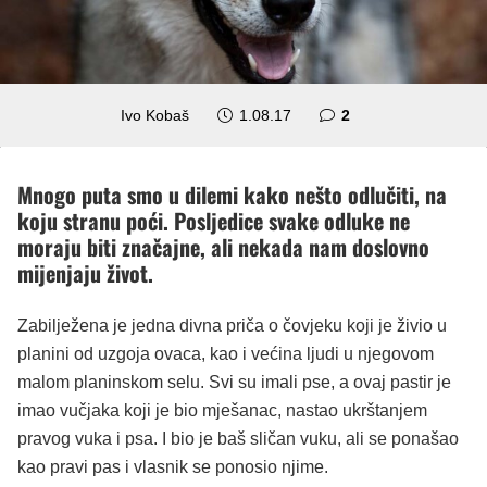
komentara
Ivo Kobaš
1.08.17
2
Mnogo puta smo u dilemi kako nešto odlučiti, na
koju stranu poći. Posljedice svake odluke ne
moraju biti značajne, ali nekada nam doslovno
mijenjaju život.
Zabilježena je jedna divna priča o čovjeku koji je živio u
planini od uzgoja ovaca, kao i većina ljudi u njegovom
malom planinskom selu. Svi su imali pse, a ovaj pastir je
imao vučjaka koji je bio mješanac, nastao ukrštanjem
pravog vuka i psa. I bio je baš sličan vuku, ali se ponašao
kao pravi pas i vlasnik se ponosio njime.