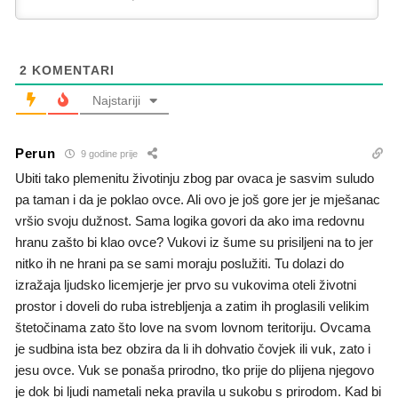
2
KOMENTARI
Najstariji
Perun
9 godine prije
Ubiti tako plemenitu životinju zbog par ovaca je sasvim suludo
pa taman i da je poklao ovce. Ali ovo je još gore jer je mješanac
vršio svoju dužnost. Sama logika govori da ako ima redovnu
hranu zašto bi klao ovce? Vukovi iz šume su prisiljeni na to jer
nitko ih ne hrani pa se sami moraju poslužiti. Tu dolazi do
izražaja ljudsko licemjerje jer prvo su vukovima oteli životni
prostor i doveli do ruba istrebljenja a zatim ih proglasili velikim
štetočinama zato što love na svom lovnom teritoriju. Ovcama
je sudbina ista bez obzira da li ih dohvatio čovjek ili vuk, zato i
jesu ovce. Vuk se ponaša prirodno, tko prije do plijena njegovo
je dok bi ljudi nametali neka pravila u sukobu s prirodom. Kad bi