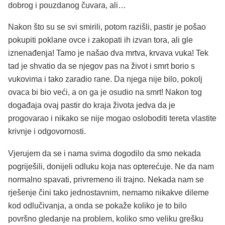
dobrog i pouzdanog čuvara, ali…
Nakon što su se svi smirili, potom razišli, pastir je pošao
pokupiti poklane ovce i zakopati ih izvan tora, ali gle
iznenađenja! Tamo je našao dva mrtva, krvava vuka! Tek
tad je shvatio da se njegov pas na život i smrt borio s
vukovima i tako zaradio rane. Da njega nije bilo, pokolj
ovaca bi bio veći, a on ga je osudio na smrt! Nakon tog
događaja ovaj pastir do kraja života jedva da je
progovarao i nikako se nije mogao osloboditi tereta vlastite
krivnje i odgovornosti.
Vjerujem da se i nama svima dogodilo da smo nekada
pogriješili, donijeli odluku koja nas opterećuje. Ne da nam
normalno spavati, privremeno ili trajno. Nekada nam se
rješenje čini tako jednostavnim, nemamo nikakve dileme
kod odlučivanja, a onda se pokaže koliko je to bilo
površno gledanje na problem, koliko smo veliku grešku