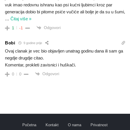
vuk imao redovnu ishranu kao psi kućni ljubimci kroz par
generacija dobio bi pitome psiće vučiće ali bolje je da su u šumi,
…
Čitaj više »
Odgovori
1
-1
Bobi
9 godine prije
Ovaj clanak je vec bio objavljen unatrag godinu dana ili sam ga
negdje drugdje citao.
Komentar, prokleti zavisnici i huškači.
Odgovori
0
0
Početna
Kontakt
O nama
Privatnost