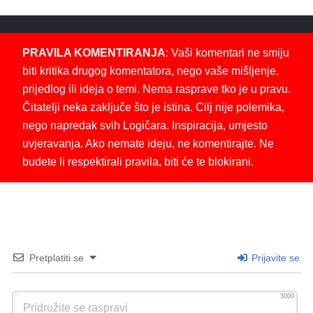
PRAVILA KOMENTIRANJA
: Vaši komentari ne smiju
biti kritika drugog komentatora, nego vaše mišljenje,
prijedlog ili ideja o temi. Nema rasprave tko je u pravu.
Čitatelji neka zaključe što je istina. Cilj nije polemika,
nego napredak svih Logičara. Inspiracija, umjesto
uvjeravanja. Ako nemate ideju, ne komentirajte. Ne
budete li respektirali pravila, biti će te blokirani.
Pretplatiti se
Prijavite se
3000