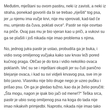
Međutim, mještani su ovom pastiru, neki iz zavisti, a neki iz
straha, ponekad govorili da bi se trebao „riješiti“ tog psa,
jer „u njemu ima vučje krvi, nije mu vjerovati, kad-tad će
mu, umjesto da čuva, poklati ovce“. Pastir se nije osvrtao
na priče. Ovaj pas mu je bio vjeran kao u priči, a vukovi su
ga se plašili i još nikada nije imao problema s njima.
No, jednog jutra pastir je ustao, probudila ga je buka, i
vidio svog omiljenog vučjaka kako sav krvav leži pored
kućnog praga. Otrčao je do tora i vidio nekoliko ovaca
poklanih. Već su se i mještani okupili jer su čuli panično
blejanje ovaca, i kad su svi vidjeli krvavog psa, sve im je
bilo jasno. Vlasniku nije bilo druge nego je uzeo pušku i
prišao psu. On ga je gledao tužno, kao da je želio poručiti:
„Šta mogu, nagon je ipak bio jači od mene!?“ Teška srca,
pastir je ubio svog omiljenog psa na koga do tada nije
imao nikakvih primjedbi. Naprotiv, nikada nije imao tako