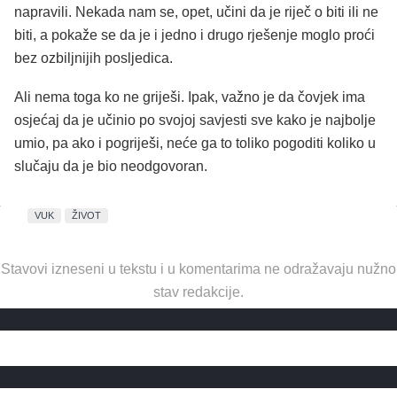
napravili. Nekada nam se, opet, učini da je riječ o biti ili ne
biti, a pokaže se da je i jedno i drugo rješenje moglo proći
bez ozbiljnijih posljedica.
Ali nema toga ko ne griješi. Ipak, važno je da čovjek ima
osjećaj da je učinio po svojoj savjesti sve kako je najbolje
umio, pa ako i pogriješi, neće ga to toliko pogoditi koliko u
slučaju da je bio neodgovoran.
VUK
ŽIVOT
Stavovi izneseni u tekstu i u komentarima ne odražavaju nužno
stav redakcije.