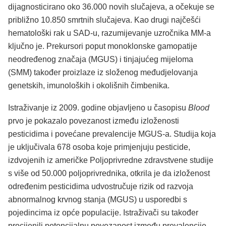
dijagnosticirano oko 36.000 novih slučajeva, a očekuje se
približno 10.850 smrtnih slučajeva. Kao drugi najčešći
hematološki rak u SAD-u, razumijevanje uzročnika MM-a
ključno je. Prekursori poput monoklonske gamopatije
neodređenog značaja (MGUS) i tinjajućeg mijeloma
(SMM) također proizlaze iz složenog međudjelovanja
genetskih, imunoloških i okolišnih čimbenika.
Istraživanje iz 2009. godine objavljeno u časopisu
Blood
prvo je pokazalo povezanost između izloženosti
pesticidima i povećane prevalencije MGUS-a. Studija koja
je uključivala 678 osoba koje primjenjuju pesticide,
izdvojenih iz američke Poljoprivredne zdravstvene studije
s više od 50.000 poljoprivrednika, otkrila je da izloženost
određenim pesticidima udvostručuje rizik od razvoja
abnormalnog krvnog stanja (MGUS) u usporedbi s
pojedincima iz opće populacije. Istraživači su također
procijenili potencijalnu povezanost između prevalencije