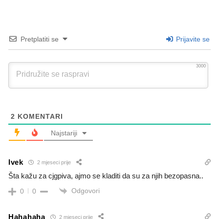
Pretplatiti se
Prijavite se
3000
2
KOMENTARI
Najstariji
Ivek
2 mjeseci prije
Šta kažu za cjgpiva, ajmo se kladiti da su za njih bezopasna..
Odgovori
0
0
Hahahaha
2 mjeseci prije