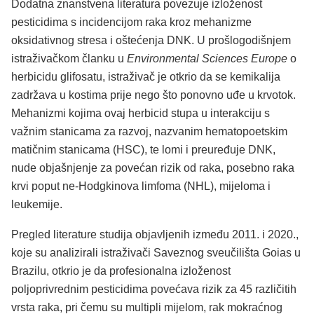
Dodatna znanstvena literatura povezuje izloženost
pesticidima s incidencijom raka kroz mehanizme
oksidativnog stresa i oštećenja DNK. U prošlogodišnjem
istraživačkom članku u
Environmental Sciences Europe
o
herbicidu glifosatu, istraživač je otkrio da se kemikalija
zadržava u kostima prije nego što ponovno uđe u krvotok.
Mehanizmi kojima ovaj herbicid stupa u interakciju s
važnim stanicama za razvoj, nazvanim hematopoetskim
matičnim stanicama (HSC), te lomi i preuređuje DNK,
nude objašnjenje za povećan rizik od raka, posebno raka
krvi poput ne-Hodgkinova limfoma (NHL), mijeloma i
leukemije.
Pregled literature studija objavljenih između 2011. i 2020.,
koje su analizirali istraživači Saveznog sveučilišta Goias u
Brazilu, otkrio je da profesionalna izloženost
poljoprivrednim pesticidima povećava rizik za 45 različitih
vrsta raka, pri čemu su multipli mijelom, rak mokraćnog