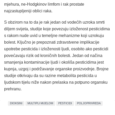
mjehura, ne-Hodgkinov limfom i rak prostate
najzastupljeniji oblici raka.
S obzirom na to da je rak jedan od vodećih uzroka smrti
diljem svijeta, studije koje povezuju izloženost pesticidima
s rakom nude uvid u temeljne mehanizme koji uzrokuju
bolest. Ključno je prepoznati zdravstvene implikacije
upotrebe pesticida i izloženosti ljudi, osobito ako pesticidi
povećavaju rizik od kroničnih bolesti. Jedan od načina
smanjenja kontaminacije ljudi i okoliša pesticidima jest
kupnja, uzgoj i podržavanje organske proizvodnje. Brojne
studije otkrivaju da su razine metabolita pesticida u
ljudskom tijelu niže nakon prelaska na potpuno organsku
prehranu.
DIOKSINI
MULTIPLI MIJELOM
PESTICIDI
POLJOPRIVREDA