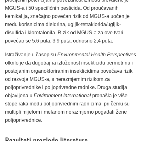
MGUS-a i 50 specifičnih pesticida. Od proučavanih
kemikalija, značajno povećan rizik od MGUS-a uočen je
među korisnicima dieldrina, ugljik-tetraklorida/ugljik-
disulfida i klorotalonila. Rizik od MGUS-a za ove tvari
povećao se 5,6 puta, 3,9 puta, odnosno 2,4 puta.
Istraživanje u časopisu
Environmental Health Perspectives
otkrilo je da dugotrajna izloženost insekticidu permetrinu i
postojanim organokloriranim insekticidima povećava rizik
od razvoja MGUS-a, s nerazmjernim rizikom za
poljoprivrednike i poljoprivredne radnike. Druga studija
objavljena u
Environment International
pronašla je više
stope raka među poljoprivrednim radnicima, pri čemu su
multipli mijelom i melanom nerazmjerno pogađali žene
poljoprivrednice.
Rezultati pregleda literature