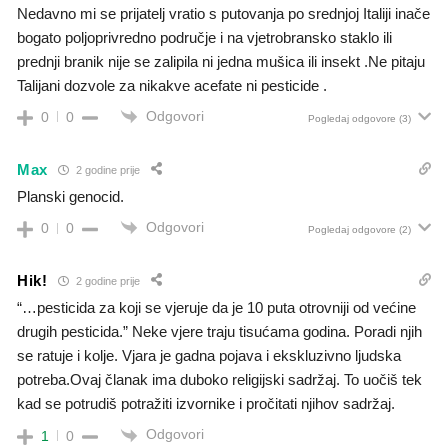
Nedavno mi se prijatelj vratio s putovanja po srednjoj Italiji inače
bogato poljoprivredno područje i na vjetrobransko staklo ili
prednji branik nije se zalipila ni jedna mušica ili insekt .Ne pitaju
Talijani dozvole za nikakve acefate ni pesticide .
Odgovori
0
0
Pogledaj odgovore
(3)
Max
2 godine prije
Planski genocid.
Odgovori
0
0
Pogledaj odgovore
(2)
Hik!
2 godine prije
“…pesticida za koji se vjeruje da je 10 puta otrovniji od većine
drugih pesticida.” Neke vjere traju tisućama godina. Poradi njih
se ratuje i kolje. Vjara je gadna pojava i ekskluzivno ljudska
potreba.Ovaj članak ima duboko religijski sadržaj. To uočiš tek
kad se potrudiš potražiti izvornike i pročitati njihov sadržaj.
Odgovori
1
0