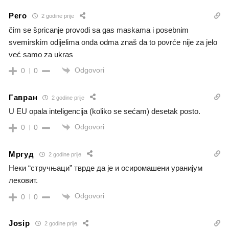
Pero
2 godine prije
čim se špricanje provodi sa gas maskama i posebnim
svemirskim odijelima onda odma znaš da to povrće nije za jelo
već samo za ukras
Odgovori
0
0
Гавран
2 godine prije
U EU opala inteligencija (koliko se sećam) desetak posto.
Odgovori
0
0
Мргуд
2 godine prije
Неки “стручњаци” тврде да је и осиромашени уранијум
лековит.
Odgovori
0
0
Josip
2 godine prije