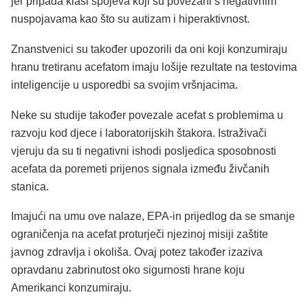
jer pripada klasi spojeva koji su povezani s negativnim
nuspojavama kao što su autizam i hiperaktivnost.
Znanstvenici su također upozorili da oni koji konzumiraju
hranu tretiranu acefatom imaju lošije rezultate na testovima
inteligencije u usporedbi sa svojim vršnjacima.
Neke su studije također povezale acefat s problemima u
razvoju kod djece i laboratorijskih štakora. Istraživači
vjeruju da su ti negativni ishodi posljedica sposobnosti
acefata da poremeti prijenos signala između živčanih
stanica.
Imajući na umu ove nalaze, EPA-in prijedlog da se smanje
ograničenja na acefat proturječi njezinoj misiji zaštite
javnog zdravlja i okoliša. Ovaj potez također izaziva
opravdanu zabrinutost oko sigurnosti hrane koju
Amerikanci konzumiraju.