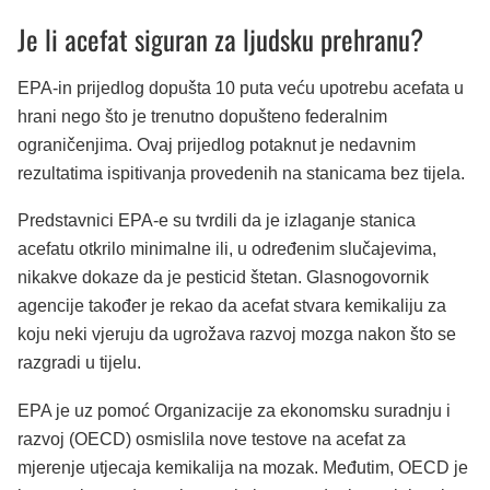
Je li acefat siguran za ljudsku prehranu?
EPA-in prijedlog dopušta 10 puta veću upotrebu acefata u
hrani nego što je trenutno dopušteno federalnim
ograničenjima. Ovaj prijedlog potaknut je nedavnim
rezultatima ispitivanja provedenih na stanicama bez tijela.
Predstavnici EPA-e su tvrdili da je izlaganje stanica
acefatu otkrilo minimalne ili, u određenim slučajevima,
nikakve dokaze da je pesticid štetan. Glasnogovornik
agencije također je rekao da acefat stvara kemikaliju za
koju neki vjeruju da ugrožava razvoj mozga nakon što se
razgradi u tijelu.
EPA je uz pomoć Organizacije za ekonomsku suradnju i
razvoj (OECD) osmislila nove testove na acefat za
mjerenje utjecaja kemikalija na mozak. Međutim, OECD je