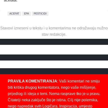
acetata.
ACEFAT
EPA
PESTICIDI
Stavovi izneseni u tekstu i u komentarima ne odražavaju nužno
stav redakcije.
PRAVILA KOMENTIRANJA
: Vaši komentari ne smiju
biti kritika drugog komentatora, nego vaše mišljenje,
prijedlog ili ideja o temi. Nema rasprave tko je u pravu.
Čitatelji neka zaključe što je istina. Cilj nije polemika,
nego napredak svih Logičara. Inspiracija, umjesto