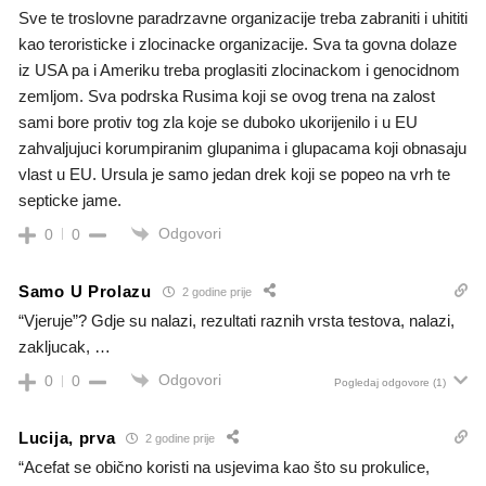
Sve te troslovne paradrzavne organizacije treba zabraniti i uhititi
kao teroristicke i zlocinacke organizacije. Sva ta govna dolaze
iz USA pa i Ameriku treba proglasiti zlocinackom i genocidnom
zemljom. Sva podrska Rusima koji se ovog trena na zalost
sami bore protiv tog zla koje se duboko ukorijenilo i u EU
zahvaljujuci korumpiranim glupanima i glupacama koji obnasaju
vlast u EU. Ursula je samo jedan drek koji se popeo na vrh te
septicke jame.
Odgovori
0
0
Samo U Prolazu
2 godine prije
“Vjeruje”? Gdje su nalazi, rezultati raznih vrsta testova, nalazi,
zakljucak, …
Odgovori
0
0
Pogledaj odgovore
(1)
Lucija, prva
2 godine prije
“Acefat se obično koristi na usjevima kao što su prokulice,