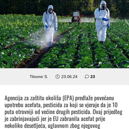
komentara
Tihomir S.
23.06.24
23
Agencija za zaštitu okoliša (EPA) predlaže povećanu
upotrebu acefata, pesticida za koji se vjeruje da je 10
puta otrovniji od većine drugih pesticida. Ovaj prijedlog
je zabrinjavajući jer je EU zabranila acefat prije
nekoliko desetljeća, uglavnom zbog njegovog