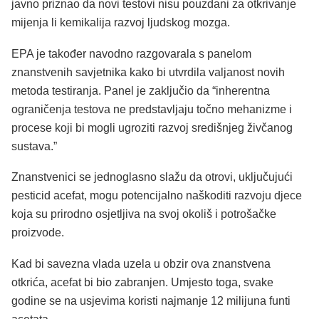
javno priznao da novi testovi nisu pouzdani za otkrivanje
mijenja li kemikalija razvoj ljudskog mozga.
EPA je također navodno razgovarala s panelom
znanstvenih savjetnika kako bi utvrdila valjanost novih
metoda testiranja. Panel je zaključio da “inherentna
ograničenja testova ne predstavljaju točno mehanizme i
procese koji bi mogli ugroziti razvoj središnjeg živčanog
sustava.”
Znanstvenici se jednoglasno slažu da otrovi, uključujući
pesticid acefat, mogu potencijalno naškoditi razvoju djece
koja su prirodno osjetljiva na svoj okoliš i potrošačke
proizvode.
Kad bi savezna vlada uzela u obzir ova znanstvena
otkrića, acefat bi bio zabranjen. Umjesto toga, svake
godine se na usjevima koristi najmanje 12 milijuna funti