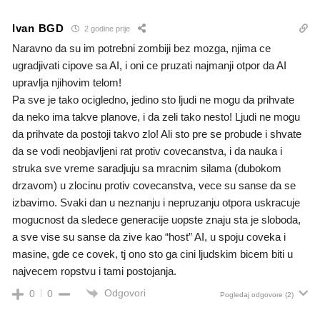
Ivan BGD
2 godine prije
Naravno da su im potrebni zombiji bez mozga, njima ce
ugradjivati cipove sa AI, i oni ce pruzati najmanji otpor da AI
upravlja njihovim telom!
Pa sve je tako ocigledno, jedino sto ljudi ne mogu da prihvate
da neko ima takve planove, i da zeli tako nesto! Ljudi ne mogu
da prihvate da postoji takvo zlo! Ali sto pre se probude i shvate
da se vodi neobjavljeni rat protiv covecanstva, i da nauka i
struka sve vreme saradjuju sa mracnim silama (dubokom
drzavom) u zlocinu protiv covecanstva, vece su sanse da se
izbavimo. Svaki dan u neznanju i nepruzanju otpora uskracuje
mogucnost da sledece generacije uopste znaju sta je sloboda,
a sve vise su sanse da zive kao “host” AI, u spoju coveka i
masine, gde ce covek, tj ono sto ga cini ljudskim bicem biti u
najvecem ropstvu i tami postojanja.
Odgovori
0
0
Pogledaj odgovore
(2)