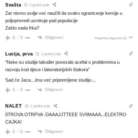
Svašta
2 godine prije
Zar nismo ovdje već naučili da svako ogranicenje kemije u
poljoprivredi uzrokuje pad populacije
Zašto sada frka?
Odgovori
0
0
Pogledaj odgovore
(2)
Lucija, prva
2 godine prije
“Neke su studije također povezale acefat s problemima u
razvoju kod djece i laboratorijskih štakora”
Sad će Jaca…ima već pripremljene studije…
Odgovori
0
0
NALET
2 godine prije
0TROVA OTRPVA -DAAAJJTTEEE SVIIMAAA,..ELEKTRO
CAJKA!
Odgovori
0
0