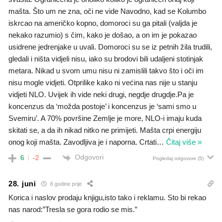
mašta. Što um ne zna, oči ne vide Navodno, kad se Kolumbo
iskrcao na američko kopno, domoroci su ga pitali (valjda je
nekako razumio) s čim, kako je došao, a on im je pokazao
usidrene jedrenjake u uvali. Domoroci su se iz petnih žila trudili,
gledali i ništa vidjeli nisu, iako su brodovi bili udaljeni stotinjak
metara. Nikad u svom umu nisu ni zamislili takvo što i oči im
nisu mogle vidjeti. Otprilike kako ni većina nas nije u stanju
vidjeti NLO. Uvijek ih vide neki drugi, negdje drugdje.Pa je
koncenzus da ‘možda postoje’ i koncenzus je ‘sami smo u
Svemiru’. A 70% površine Zemlje je more, NLO-i imaju kuda
skitati se, a da ih nikad nitko ne primijeti. Mašta crpi energiju
onog koji mašta. Zavodljiva je i naporna. Crtati
…
Čitaj više »
Odgovori
6
-2
Pogledaj odgovore
(5)
28. juni
8 godine prije
Korica i naslov prodaju knjigu,isto tako i reklamu. Sto bi rekao
nas narod:”Tresla se gora rodio se mis.”