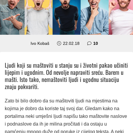
komentara
Ivo Kobaš
22.02.18
10
Ljudi koji su maštoviti u stanju su i životni pakao učiniti
lijepim i ugodnim. Od nevolje napraviti sreću. Barem u
mašti. Isto tako, nemaštoviti ljudi i ugodnu situaciju
znaju pokvariti.
Zato bi bilo dobro da su maštoviti ljudi na mjestima na
kojima je dobro da koriste taj svoj dar. Gledam kako na
portalima neki umješni ljudi napišu tako maštovite naslove
i podnaslove da ih je milina pročitati i da ostaju u
pamćenju mnogo duže od poruke iz cijelog teksta. A neki