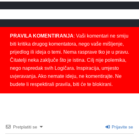
PRAVILA KOMENTIRANJA
: Vaši komentari ne smiju
biti kritika drugog komentatora, nego vaše mišljenje,
prijedlog ili ideja o temi. Nema rasprave tko je u pravu.
Čitatelji neka zaključe što je istina. Cilj nije polemika,
nego napredak svih Logičara. Inspiracija, umjesto
uvjeravanja. Ako nemate ideju, ne komentirajte. Ne
budete li respektirali pravila, biti će te blokirani.
Pretplatiti se
Prijavite se