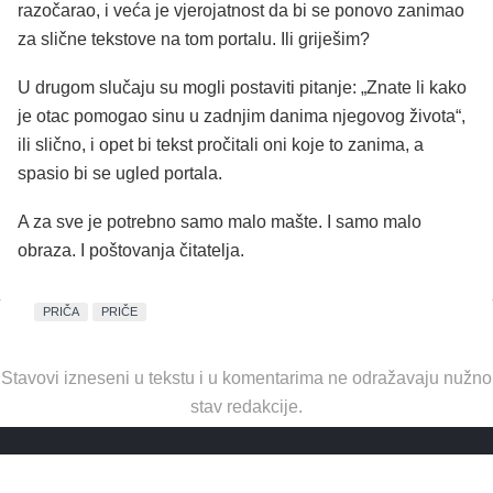
razočarao, i veća je vjerojatnost da bi se ponovo zanimao
za slične tekstove na tom portalu. Ili griješim?
U drugom slučaju su mogli postaviti pitanje: „Znate li kako
je otac pomogao sinu u zadnjim danima njegovog života“,
ili slično, i opet bi tekst pročitali oni koje to zanima, a
spasio bi se ugled portala.
A za sve je potrebno samo malo mašte. I samo malo
obraza. I poštovanja čitatelja.
PRIČA
PRIČE
Stavovi izneseni u tekstu i u komentarima ne odražavaju nužno
stav redakcije.