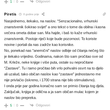
Odgovori
1
0
Piretis
8 godine prije
Nasjednemo, itekako, na naslov. “Senzacionalno, vrhunski
znanstvenik šokirao svijet” a ono tekst o tome da obilna i kasna
večera ometa dobar san. Ma hajde, i baš to kaže vrhunski
znanstvenik. Postoje riječi koje bude pozornost. To koriste
novine i portali da nas zadrže kao korisnike.
No, ponekad nas “anemični” naslov odbije od čitanja nečeg što
je itekako vrijedno. Godinama, nakon što sam pročitao sve od
M. Krleže, neke knjige i više puta, ostale su nepročitane
“Zastave”. Tu i tamo pročitao bih vrlo pohvalni osvrt na to djelo
ali uzalud, tako običan naslov kao “zastave” jednostavno me
nije privlačio (iskreno, i 1700 strana nije bilo stimulativno).
I onda prije par godina konačno sam se primio čitanja tog djela.
Zaključak, knjiga je odlična a ja sam običan mulac kojem je
naslov bio prepreka.
Odgovori
5
0