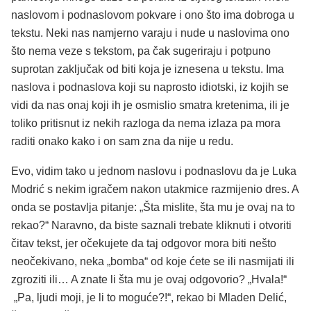
naslovom i podnaslovom pokvare i ono što ima dobroga u
tekstu. Neki nas namjerno varaju i nude u naslovima ono
što nema veze s tekstom, pa čak sugeriraju i potpuno
suprotan zaključak od biti koja je iznesena u tekstu. Ima
naslova i podnaslova koji su naprosto idiotski, iz kojih se
vidi da nas onaj koji ih je osmislio smatra kretenima, ili je
toliko pritisnut iz nekih razloga da nema izlaza pa mora
raditi onako kako i on sam zna da nije u redu.
Evo, vidim tako u jednom naslovu i podnaslovu da je Luka
Modrić s nekim igračem nakon utakmice razmijenio dres. A
onda se postavlja pitanje: „Šta mislite, šta mu je ovaj na to
rekao?“ Naravno, da biste saznali trebate kliknuti i otvoriti
čitav tekst, jer očekujete da taj odgovor mora biti nešto
neočekivano, neka „bomba“ od koje ćete se ili nasmijati ili
zgroziti ili… A znate li šta mu je ovaj odgovorio? „Hvala!“
„Pa, ljudi moji, je li to moguće?!“, rekao bi Mladen Delić,