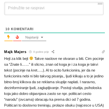
3000
10
KOMENTARI
Najstariji
Majk Majers
8 godine prije
Hejt za klik bejt
Takve naslove ne otvaran u biti. Cim pocinje
sa “Znate li……” ili slicno, znan od koga je i za koga je takvi
tekst (pocinje na kret…..). Al to ocito funkcionira, jer da ne
funkcionira nebi ni bilo takvog pisanja., ljudi klikaju a to je jedino
bitno-broj klikova da se reklama skuplje naplati. I naravno,
dezinformiranje ljudi, zaglupljivanje. Postoji studija, psiholoska
koja jako dobro objasnjava zasto se npr. politicari cesto
“narodu” (ovcama) obracaju ka prema dici od 7 godina.
Politicari to doslovno treniraju, prolaze obuku (najcesce u USA)