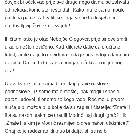
čovjek bi očekivao prije sve drugo nego da mu se zahvalu
od nekoga kome ste nešto dali. Kako mu je samo moglo
pasti na pamet zahvaliti se, toga se ne bi dosjetio ni
najdovitljiviji čovjek na svijetu!
Ili čitam kako je otac Nebojše Glogovca prije sinove smrti
uradio nešto neviđeno. Kad kliknete dalje da pročitate
tekst, vidite da je to neviđeno to da je posljednjih dana bio
uz sina. Da, ko bi to, zaista, mogao očekivati od jednog
oca!
U ovakvim slučajevima bi oni koji prave naslove i
podnaslove, uz samo malo mašte, ipak mogli i spasiti
obraz i udovoljiti onome za koga rade. Recimo, u prvom
slučaju bi možda bilo bolje da su zapitali čitatelje: “Znate li
šta su nakon utakmice uradili Modrić i taj drugi igrač?“ Ili:
„Znate li s kim je Modrić razmijenio dres nakon utakmice?“
Onaj ko je radoznao kliknuo bi dalje, ali se ne bi