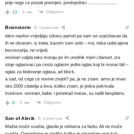
prije nego ce postat premijeri, predsjednici ……………….
Odgovori
13
0
Brainstorm
8 godine prije
takvi naslovi vrijedjaju zdravu pamet pa sam se uvjezbavao da
ih ne otvaram. iz inata. kazem sam sebi – ma, neka uobicajena
bezvezarija, ne vrijedi.
novinari valjda tako moraju jer im urednik mjeri citanost. iza
stoje oglasivaci pa cesto oglasim jedini oglas koji bi morao biti –
oglas za blokiranje oglasa, ad block.
a sad, od cega ce novine zivjeti? pa, ja ne znam. amsi je imao
oko 2000 citatelja a lova, koliko znam, je jedva pokrivala
troskove. novinari, babic i ponekad maras, su radili besplatno.
Odgovori
8
0
Son of Alerik
8 godine prije
Mašta može svašta, glasila je reklama za fantu. Ali ne može
svašta. Ograničena je onoliko koliko je ograničen onaj koji