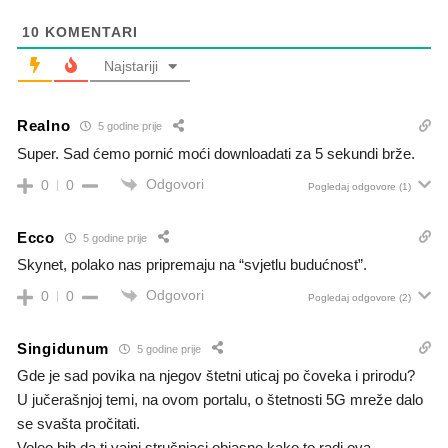
10
KOMENTARI
Najstariji
Realno
5 godine prije
Super. Sad ćemo pornić moći downloadati za 5 sekundi brže.
Odgovori
0
0
Pogledaj odgovore
(1)
Ecco
5 godine prije
Skynet, polako nas pripremaju na “svjetlu budućnost”.
Odgovori
0
0
Pogledaj odgovore
(2)
Singidunum
5 godine prije
Gde je sad povika na njegov štetni uticaj po čoveka i prirodu?
U jučerašnjoj temi, na ovom portalu, o štetnosti 5G mreže dalo
se svašta pročitati.
Voleo bih da ti vajni stručnjaci objasne kako to radi ova