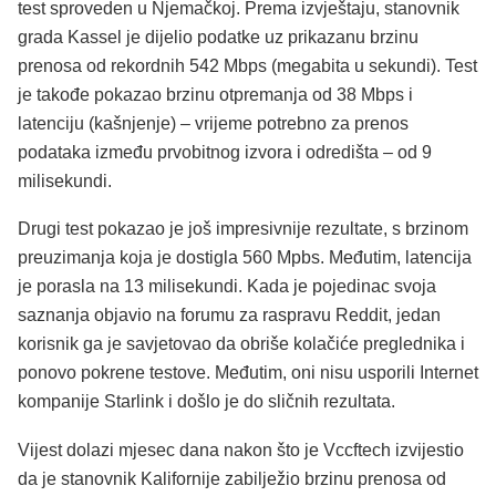
test sproveden u Njemačkoj. Prema izvještaju, stanovnik
grada Kassel je dijelio podatke uz prikazanu brzinu
prenosa od rekordnih 542 Mbps (megabita u sekundi). Test
je takođe pokazao brzinu otpremanja od 38 Mbps i
latenciju (kašnjenje) – vrijeme potrebno za prenos
podataka između prvobitnog izvora i odredišta – od 9
milisekundi.
Drugi test pokazao je još impresivnije rezultate, s brzinom
preuzimanja koja je dostigla 560 Mpbs. Međutim, latencija
je porasla na 13 milisekundi. Kada je pojedinac svoja
saznanja objavio na forumu za raspravu Reddit, jedan
korisnik ga je savjetovao da obriše kolačiće preglednika i
ponovo pokrene testove. Međutim, oni nisu usporili Internet
kompanije Starlink i došlo je do sličnih rezultata.
Vijest dolazi mjesec dana nakon što je Vccftech izvijestio
da je stanovnik Kalifornije zabilježio brzinu prenosa od