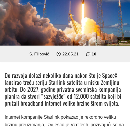
komentara
S. Filipović
22.05.21
10
Do razvoja dolazi nekoliko dana nakon što je SpaceX
lansirao treću seriju Starlink satelita u nisku Zemljinu
orbitu. Do 2027. godine privatna svemirska kompanija
planira da stvori “sazvježđe” od 12.000 satelita koji bi
pružali broadband Internet velike brzine širom svijeta.
Internet kompanije Starlink pokazao je rekordno veliku
brzinu preuzimanja, izvijestio je Vccftech, pozivajući se na