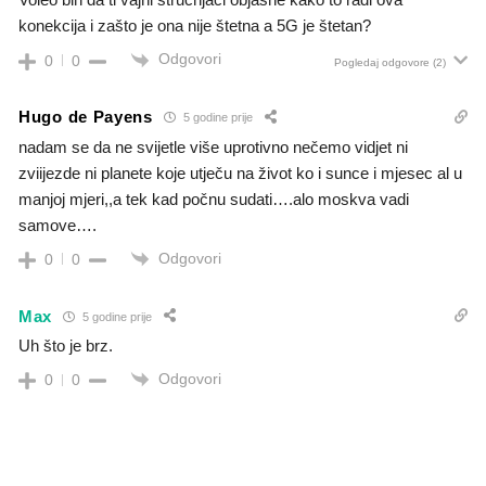
konekcija i zašto je ona nije štetna a 5G je štetan?
Odgovori
0
0
Pogledaj odgovore
(2)
Hugo de Payens
5 godine prije
nadam se da ne svijetle više uprotivno nečemo vidjet ni
zviijezde ni planete koje utječu na život ko i sunce i mjesec al u
manjoj mjeri,,a tek kad počnu sudati….alo moskva vadi
samove….
Odgovori
0
0
Max
5 godine prije
Uh što je brz.
Odgovori
0
0