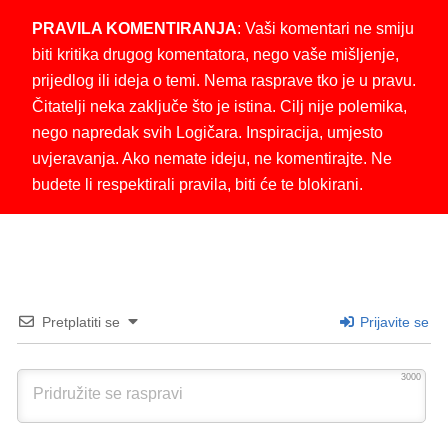
PRAVILA KOMENTIRANJA
: Vaši komentari ne smiju
biti kritika drugog komentatora, nego vaše mišljenje,
prijedlog ili ideja o temi. Nema rasprave tko je u pravu.
Čitatelji neka zaključe što je istina. Cilj nije polemika,
nego napredak svih Logičara. Inspiracija, umjesto
uvjeravanja. Ako nemate ideju, ne komentirajte. Ne
budete li respektirali pravila, biti će te blokirani.
Pretplatiti se
Prijavite se
3000