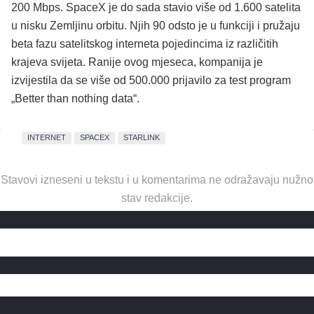
200 Mbps. SpaceX je do sada stavio više od 1.600 satelita
u nisku Zemljinu orbitu. Njih 90 odsto je u funkciji i pružaju
beta fazu satelitskog interneta pojedincima iz različitih
krajeva svijeta. Ranije ovog mjeseca, kompanija je
izvijestila da se više od 500.000 prijavilo za test program
„Better than nothing data“.
INTERNET
SPACEX
STARLINK
Stavovi izneseni u tekstu i u komentarima ne odražavaju nužno
stav redakcije.