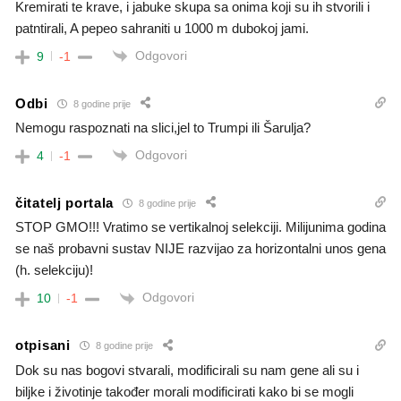
Kremirati te krave, i jabuke skupa sa onima koji su ih stvorili i
patntirali, A pepeo sahraniti u 1000 m dubokoj jami.
Odgovori
9
-1
Odbi
8 godine prije
Nemogu raspoznati na slici,jel to Trumpi ili Šarulja?
Odgovori
4
-1
čitatelj portala
8 godine prije
STOP GMO!!! Vratimo se vertikalnoj selekciji. Milijunima godina
se naš probavni sustav NIJE razvijao za horizontalni unos gena
(h. selekciju)!
Odgovori
10
-1
otpisani
8 godine prije
Dok su nas bogovi stvarali, modificirali su nam gene ali su i
biljke i životinje također morali modificirati kako bi se mogli