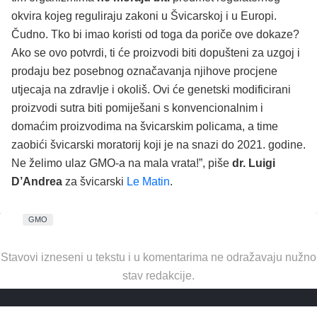
okvira kojeg reguliraju zakoni u Švicarskoj i u Europi.
Čudno. Tko bi imao koristi od toga da poriče ove dokaze?
Ako se ovo potvrdi, ti će proizvodi biti dopušteni za uzgoj i
prodaju bez posebnog označavanja njihove procjene
utjecaja na zdravlje i okoliš. Ovi će genetski modificirani
proizvodi sutra biti pomiješani s konvencionalnim i
domaćim proizvodima na švicarskim policama, a time
zaobići švicarski moratorij koji je na snazi do 2021. godine.
Ne želimo ulaz GMO-a na mala vrata!”, piše
dr. Luigi
D’Andrea
za švicarski
Le Matin
.
GMO
Stavovi izneseni u tekstu i u komentarima ne odražavaju nužno
stav redakcije.