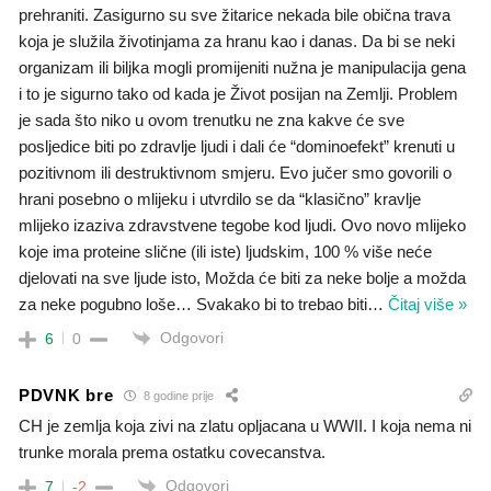
prehraniti. Zasigurno su sve žitarice nekada bile obična trava
koja je služila životinjama za hranu kao i danas. Da bi se neki
organizam ili biljka mogli promijeniti nužna je manipulacija gena
i to je sigurno tako od kada je Život posijan na Zemlji. Problem
je sada što niko u ovom trenutku ne zna kakve će sve
posljedice biti po zdravlje ljudi i dali će “dominoefekt” krenuti u
pozitivnom ili destruktivnom smjeru. Evo jučer smo govorili o
hrani posebno o mlijeku i utvrdilo se da “klasično” kravlje
mlijeko izaziva zdravstvene tegobe kod ljudi. Ovo novo mlijeko
koje ima proteine slične (ili iste) ljudskim, 100 % više neće
djelovati na sve ljude isto, Možda će biti za neke bolje a možda
za neke pogubno loše… Svakako bi to trebao biti
…
Čitaj više »
Odgovori
6
0
PDVNK bre
8 godine prije
CH je zemlja koja zivi na zlatu opljacana u WWII. I koja nema ni
trunke morala prema ostatku covecanstva.
Odgovori
7
-2