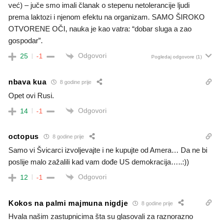
već) – juče smo imali članak o stepenu netolerancije ljudi
prema laktozi i njenom efektu na organizam. SAMO ŠIROKO
OTVORENE OČI, nauka je kao vatra: “dobar sluga a zao
gospodar”.
Odgovori
25
-1
Pogledaj odgovore
(1)
nbava kua
8 godine prije
Opet ovi Rusi.
Odgovori
14
-1
octopus
8 godine prije
Samo vi Švicarci izvoljevajte i ne kupujte od Amera… Da ne bi
poslije malo zažalili kad vam dođe US demokracija…..:))
Odgovori
12
-1
Kokos na palmi majmuna nigdje
8 godine prije
Hvala našim zastupnicima šta su glasovali za raznorazno