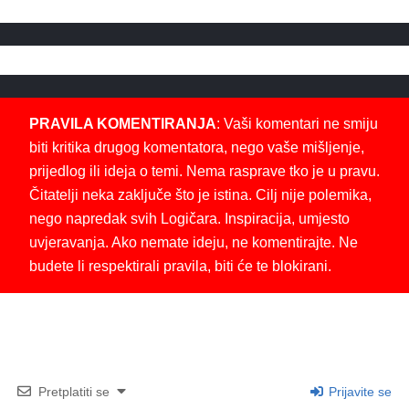
PRAVILA KOMENTIRANJA
: Vaši komentari ne smiju
biti kritika drugog komentatora, nego vaše mišljenje,
prijedlog ili ideja o temi. Nema rasprave tko je u pravu.
Čitatelji neka zaključe što je istina. Cilj nije polemika,
nego napredak svih Logičara. Inspiracija, umjesto
uvjeravanja. Ako nemate ideju, ne komentirajte. Ne
budete li respektirali pravila, biti će te blokirani.
Pretplatiti se
Prijavite se