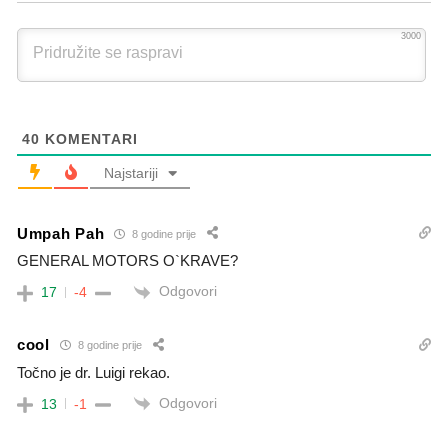
3000
40
KOMENTARI
Najstariji
Umpah Pah
8 godine prije
GENERAL MOTORS O`KRAVE?
Odgovori
17
-4
cool
8 godine prije
Točno je dr. Luigi rekao.
Odgovori
13
-1