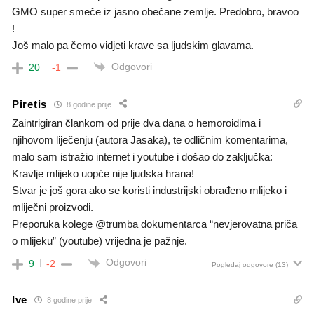
GMO super smeče iz jasno obečane zemlje. Predobro, bravoo
!
Još malo pa čemo vidjeti krave sa ljudskim glavama.
Odgovori
20
-1
Piretis
8 godine prije
Zaintrigiran člankom od prije dva dana o hemoroidima i
njihovom liječenju (autora Jasaka), te odličnim komentarima,
malo sam istražio internet i youtube i došao do zaključka:
Kravlje mlijeko uopće nije ljudska hrana!
Stvar je još gora ako se koristi industrijski obrađeno mlijeko i
mliječni proizvodi.
Preporuka kolege @trumba dokumentarca “nevjerovatna priča
o mlijeku” (youtube) vrijedna je pažnje.
Odgovori
9
-2
Pogledaj odgovore
(13)
Ive
8 godine prije