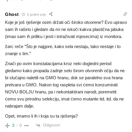
Ghost
8 godine prije
Koje je još rješenje osim držati oči široko otvorene? Evo upravo
sam ih raširio i gledam da mi ne iskoči kakva plastična jabuka
(imao sam ih priliku i jesti i istraživati mjesecima) iz monitora.
žarc reče “Što je najgore, kako sela nestaju, tako nestaje i to
znanje s tim.”
Znači po ovim konstatacijama kroz neki dogledni period
gledamo kako propada zadnje selo širom otvorenih očiju da ne
bi slučajno naletili na GMO hranu, dok se paralelno sva hrana
pretvara u GMO. Nakon tog raspleta svi ćemo konzumirati
NOVU-BOLJU hranu, pa i nekontaktirani narodi, poremetit
ćemo svu prirodnu selekciju, imat ćemo mutante itd. itd. da ne
nabrajam dalje.
Opet, imamo li ih i koja su ta rješenja?
Odgovori
3
0