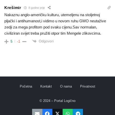
Krešimir
8 godine prije
Nakaznu anglo-američku kulturu, utemeljenu na stoljetnoj
pljački i antihumanost,i vidimo u novom ruhu GMO neutažive
zedji za mega profitom pod svaku cijenu.Sav normalan,
civiliziran svijet treba pružiti otpor tim Mengele zlikovcima.
Odgovori
5
-1
Početna
Kontakt
O nama
Privatnost
© 2024 – Portal Logično