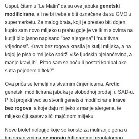
Usput, čitam u “Le Matin” da su ove jabuke
genetski
modificirane
, ali ne bi trebale biti označene da su GMO u
supermarketu. Za malog brata, koji je prestao biti dojen,
kupio sam novo mlijeko u prahu gdje je velikim slovima na
kutiji bilo jasno napisano “bez alergena” i “nutritivna
vrijednost”. Krava bez rogova krasila je kutiji mlijeka, a na
kojoj je pisalo “mlijeko sadrži više ljudskih bjelančevina, a
manje kravljih”. Pitao sam se hoću li postati kanibal ako
sutra pojedem biftek?”
Ova priča se temelji na stvarnim činjenicama.
Arctic
genetski modificirana jabuka je slobodnoj prodaji u SAD-u.
Pilot projekti već su stvorili genetski modificirane
krave
bez rogova
, a koje daju mlijeko s manje alergena, te
mlijeko čiji sastav sliči majčinom mlijeku.
Nove biotehnologije koje se koriste za mutiranje gena u
tim organizmima
ne moraju biti
predmet regulatornog