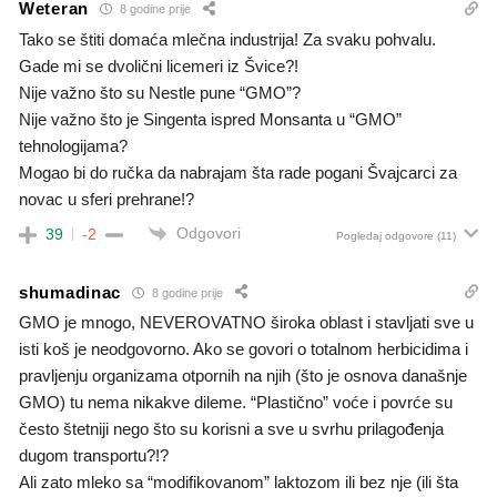
Weteran
8 godine prije
Tako se štiti domaća mlečna industrija! Za svaku pohvalu.
Gade mi se dvolični licemeri iz Švice?!
Nije važno što su Nestle pune “GMO”?
Nije važno što je Singenta ispred Monsanta u “GMO”
tehnologijama?
Mogao bi do ručka da nabrajam šta rade pogani Švajcarci za
novac u sferi prehrane!?
Odgovori
39
-2
Pogledaj odgovore
(11)
shumadinac
8 godine prije
GMO je mnogo, NEVEROVATNO široka oblast i stavljati sve u
isti koš je neodgovorno. Ako se govori o totalnom herbicidima i
pravljenju organizama otpornih na njih (što je osnova današnje
GMO) tu nema nikakve dileme. “Plastično” voće i povrće su
često štetniji nego što su korisni a sve u svrhu prilagođenja
dugom transportu?!?
Ali zato mleko sa “modifikovanom” laktozom ili bez nje (ili šta