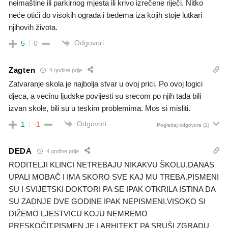
neimaštine ili parkirnog mjesta ili krivo izrečene riječi. Nitko
neće otići do visokih ograda i bedema iza kojih stoje lutkari
njihovih života.
Odgovori
5
0
Zagten
4 godine prije
Zatvaranje skola je najbolja stvar u ovoj prici. Po ovoj logici
djeca, a vecinu ljudske povijesti su srecom po njih tada bili
izvan skole, bili su u teskim problemima. Mos si misliti.
Odgovori
1
-1
Pogledaj odgovore
(1)
DEDA
4 godine prije
RODITELJI KLINCI NETREBAJU NIKAKVU ŠKOLU.DANAS
UPALI MOBAČ I IMA SKORO SVE KAJ MU TREBA.PISMENI
SU I SVIJETSKI DOKTORI PA SE IPAK OTKRILA ISTINA DA
SU ZADNJE DVE GODINE IPAK NEPISMENI.VISOKO SI
DIŽEMO LJESTVICU KOJU NEMREMO
PRESKOČIT.PISMEN JE I ARHITEKT PA SRUŠI ZGRADU