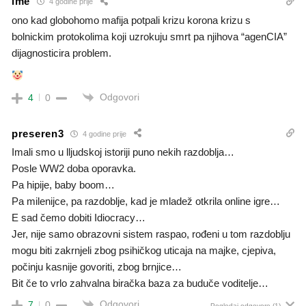
ime
4 godine prije
ono kad globohomo mafija potpali krizu korona krizu s
bolnickim protokolima koji uzrokuju smrt pa njihova “agenCIA”
dijagnosticira problem.
Odgovori
4
0
preseren3
4 godine prije
Imali smo u lljudskoj istoriji puno nekih razdoblja…
Posle WW2 doba oporavka.
Pa hipije, baby boom…
Pa milenijce, pa razdoblje, kad je mladež otkrila online igre…
E sad čemo dobiti Idiocracy…
Jer, nije samo obrazovni sistem raspao, rođeni u tom razdoblju
mogu biti zakrnjeli zbog psihičkog uticaja na majke, cjepiva,
počinju kasnije govoriti, zbog brnjice…
Bit če to vrlo zahvalna biračka baza za buduče voditelje…
Odgovori
7
0
Pogledaj odgovore
(1)