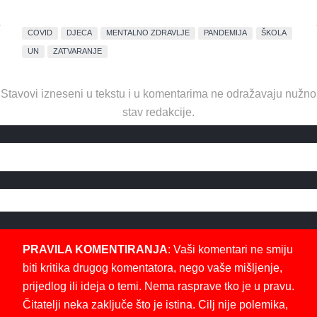
COVID
DJECA
MENTALNO ZDRAVLJE
PANDEMIJA
ŠKOLA
UN
ZATVARANJE
Stavovi izneseni u tekstu i u komentarima ne odražavaju nužno
stav redakcije.
PRAVILA KOMENTIRANJA
: Vaši komentari ne smiju
biti kritika drugog komentatora, nego vaše mišljenje,
prijedlog ili ideja o temi. Nema rasprave tko je u pravu.
Čitatelji neka zaključe što je istina. Cilj nije polemika,