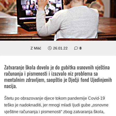
komentara
Z Milić
26.01.22
8
Zatvaranje škola dovelo je do gubitka osnovnih vještina
računanja i pismenosti i izazvalo niz problema sa
mentalnim zdravljem, saopštio je Dječji fond Ujedinjenih
nacija.
Štetu po obrazovanje djece tokom pandemije Covid-19
teško je nadoknaditi, jer mnogi mladi ljudi gube „osnovne
vještine računanja i pismenosti“ zbog zatvaranja škola,