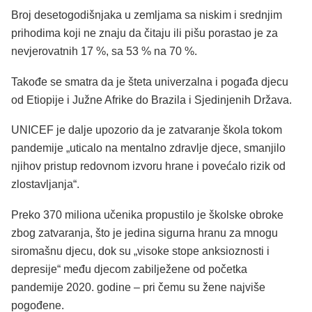
Broj desetogodišnjaka u zemljama sa niskim i srednjim
prihodima koji ne znaju da čitaju ili pišu porastao je za
nevjerovatnih 17 %, sa 53 % na 70 %.
Takođe se smatra da je šteta univerzalna i pogađa djecu
od Etiopije i Južne Afrike do Brazila i Sjedinjenih Država.
UNICEF je dalje upozorio da je zatvaranje škola tokom
pandemije „uticalo na mentalno zdravlje djece, smanjilo
njihov pristup redovnom izvoru hrane i povećalo rizik od
zlostavljanja“.
Preko 370 miliona učenika propustilo je školske obroke
zbog zatvaranja, što je jedina sigurna hranu za mnogu
siromašnu djecu, dok su „visoke stope anksioznosti i
depresije“ među djecom zabilježene od početka
pandemije 2020. godine – pri čemu su žene najviše
pogođene.