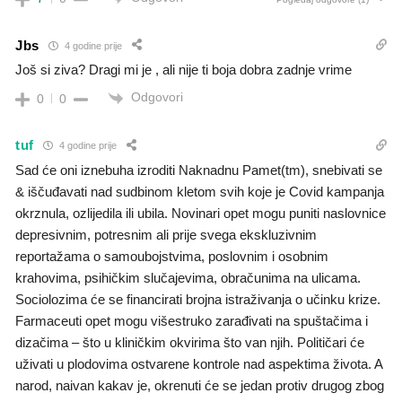
Jbs
4 godine prije
Još si ziva? Dragi mi je , ali nije ti boja dobra zadnje vrime
Odgovori
0
0
tuf
4 godine prije
Sad će oni iznebuha izroditi Naknadnu Pamet(tm), snebivati se
& iščuđavati nad sudbinom kletom svih koje je Covid kampanja
okrznula, ozlijedila ili ubila. Novinari opet mogu puniti naslovnice
depresivnim, potresnim ali prije svega ekskluzivnim
reportažama o samoubojstvima, poslovnim i osobnim
krahovima, psihičkim slučajevima, obračunima na ulicama.
Sociolozima će se financirati brojna istraživanja o učinku krize.
Farmaceuti opet mogu višestruko zarađivati na spuštačima i
dizačima – što u kliničkim okvirima što van njih. Političari će
uživati u plodovima ostvarene kontrole nad aspektima života. A
narod, naivan kakav je, okrenuti će se jedan protiv drugog zbog