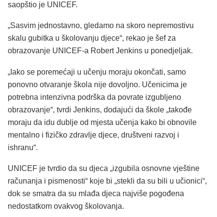
saopštio je UNICEF.
„Sasvim jednostavno, gledamo na skoro nepremostivu
skalu gubitka u školovanju djece“, rekao je šef za
obrazovanje UNICEF-a Robert Jenkins u ponedjeljak.
„Iako se poremećaji u učenju moraju okončati, samo
ponovno otvaranje škola nije dovoljno. Učenicima je
potrebna intenzivna podrška da povrate izgubljeno
obrazovanje“, tvrdi Jenkins, dodajući da škole „takođe
moraju da idu dublje od mjesta učenja kako bi obnovile
mentalno i fizičko zdravlje djece, društveni razvoj i
ishranu“.
UNICEF je tvrdio da su djeca „izgubila osnovne vještine
računanja i pismenosti“ koje bi „stekli da su bili u učionici“,
dok se smatra da su mlađa djeca najviše pogođena
nedostatkom ovakvog školovanja.