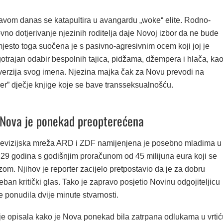
stavom danas se katapultira u avangardu „woke“ elite. Rodno-
vno dotjerivanje njezinih roditelja daje Novoj izbor da ne bude
jesto toga suočena je s pasivno-agresivnim ocem koji joj je
trajan odabir bespolnih tajica, pidžama, džempera i hlača, kao
verzija svog imena. Njezina majka čak za Novu prevodi na
er” dječje knjige koje se bave transseksualnošću.
: Nova je ponekad preopterećena
levizijska mreža ARD i ZDF namijenjena je posebno mladima u
 29 godina s godišnjim proračunom od 45 milijuna eura koji se
zom. Njihov je reporter zacijelo pretpostavio da je za dobru
eban kritički glas. Tako je zapravo posjetio Novinu odgojiteljicu
e ponudila dvije minute stvarnosti.
 je opisala kako je Nova ponekad bila zatrpana odlukama u vrtić