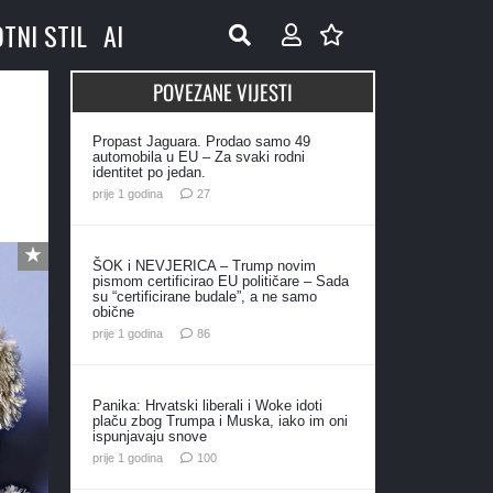
OTNI STIL
AI
POVEZANE VIJESTI
Propast Jaguara. Prodao samo 49
automobila u EU – Za svaki rodni
identitet po jedan.
komentara
prije 1 godina
27
ŠOK i NEVJERICA – Trump novim
pismom certificirao EU političare – Sada
su “certificirane budale”, a ne samo
obične
komentara
prije 1 godina
86
Panika: Hrvatski liberali i Woke idoti
plaču zbog Trumpa i Muska, iako im oni
ispunjavaju snove
komentara
prije 1 godina
100