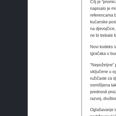
Cilj je “promic
napisalo je mi
referencama b
kućanske poslo
na djevojčice,
ne bi trebale 
Novi kodeks sa
igračaka u bu
“Nepoželjne” p
uključene u og
ružičaste za d
osmišljena ta
prednosti proi
razvoj, društv
Oglašavanje ig