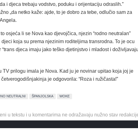
a i djeca trebaju vodstvo, poduku i orijentaciju odraslih.”
no „da netko kaže: ajde, to je dobro za tebe, odlučio sam za
e Angela.
to osjeća li se Nova kao djevojčica, njezin “rodno neutralan”
djeci koja su prema njezinim roditeljima transrodna. To je ocu
r “trans djeca imaju jako teško djetinjstvo i mladost i doživljavaj
u TV prilogu imala je Nova. Kad ju je novinar upitao koja joj je
 četverogodišnjakinja je odgovorila: “Roza i ružičasta!”
NO NEUTRALNI
ŠPANJOLSKA
WOKE
eni u tekstu i u komentarima ne odražavaju nužno stav redakcij