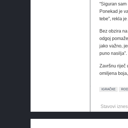
“Siguran sam d
Ponekad je važ
tebe”, rekla j
Bez obzira na 
odgoj pomaže 
jako važno, je
puno nasilja”.
Završnu riječ 
omiljena boja,
IGRAČKE
ROD
Stavovi iznes