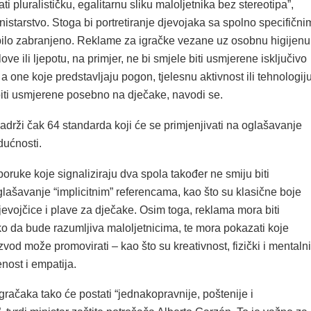
ati pluralističku, egalitarnu sliku maloljetnika bez stereotipa”,
nistarstvo. Stoga bi portretiranje djevojaka sa spolno specifični
ilo zabranjeno. Reklame za igračke vezane uz osobnu higijenu
ve ili ljepotu, na primjer, ne bi smjele biti usmjerene isključivo
 a one koje predstavljaju pogon, tjelesnu aktivnost ili tehnologij
biti usmjerene posebno na dječake, navodi se.
drži čak 64 standarda koji će se primjenjivati ​​na oglašavanje
dućnosti.
oruke koje signaliziraju dva spola također ne smiju biti
lašavanje “implicitnim” referencama, kao što su klasične boje
jevojčice i plave za dječake. Osim toga, reklama mora biti
ko da bude razumljiva maloljetnicima, te mora pokazati koje
zvod može promovirati – kao što su kreativnost, fizički i mentalni
enost i empatija.
račaka tako će postati “jednakopravnije, poštenije i