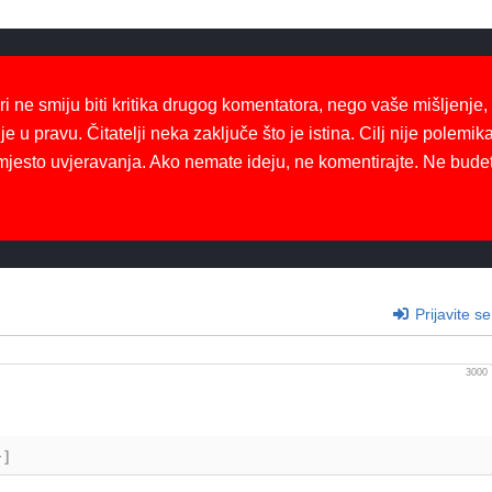
ri ne smiju biti kritika drugog komentatora, nego vaše mišljenje,
je u pravu. Čitatelji neka zaključe što je istina. Cilj nije polemika
mjesto uvjeravanja. Ako nemate ideju, ne komentirajte. Ne bude
Prijavite se
3000
+]