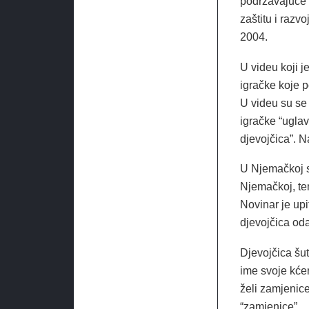
podržavajuće”,
zaštitu i razv
2004.
U videu koji j
igračke koje p
U videu su se 
igračke “uglav
djevojčica”. N
U Njemačkoj s
Njemačkoj, tem
Novinar je upi
djevojčica od
Djevojčica šut
ime svoje kćer
želi zamjenice
“zamjenice”.