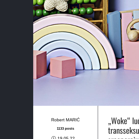
„Woke“ luđ
Robert MARIĆ
transseksu
1133 posts
19.05.22