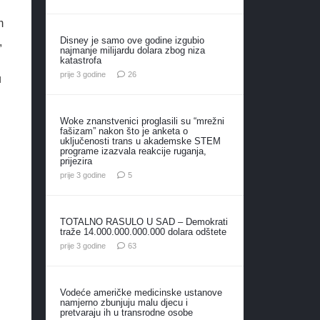
m
Disney je samo ove godine izgubio
,
najmanje milijardu dolara zbog niza
katastrofa
komentara
prije 3 godine
26
u
Woke znanstvenici proglasili su “mrežni
fašizam” nakon što je anketa o
uključenosti trans u akademske STEM
programe izazvala reakcije ruganja,
prijezira
komentara
prije 3 godine
5
TOTALNO RASULO U SAD – Demokrati
traže 14.000.000.000.000 dolara odštete
komentara
prije 3 godine
63
Vodeće američke medicinske ustanove
namjerno zbunjuju malu djecu i
pretvaraju ih u transrodne osobe