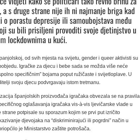
e vidjeti kako se političari tako revno brinu za
, a s druge strane nije ih ni najmanje briga kad
sti o porastu depresije ili samoubojstava među
i su bili prisiljeni provoditi svoje djetinjstvo u
im lockdownima u kući.
panjolskoj, od svih mjesta na svijetu, gender i queer aktivisti su
 pobjedu. Igračke za djecu i bebe sada se možda više neće
spolno specifičnim” bojama poput ružičaste i svijetloplave. U
telji svoju djecu podvrgavaju istom tretmanu.
zacija španjolskih proizvođača igračaka obvezala se na pravila
pecifičnog oglašavanja igračaka vis-à-vis ljevičarske vlade u
 strane potpisale su sporazum kojim se prvi put izričito
kazivanje djevojaka na “diskriminirajući ili pogrdni” način u
riopćilo je Ministarstvo zaštite potrošača.