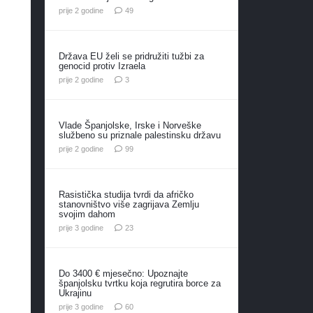
komentara
prije 2 godine
49
Država EU želi se pridružiti tužbi za
genocid protiv Izraela
komentara
prije 2 godine
3
Vlade Španjolske, Irske i Norveške
službeno su priznale palestinsku državu
komentara
prije 2 godine
99
Rasistička studija tvrdi da afričko
stanovništvo više zagrijava Zemlju
svojim dahom
komentara
prije 3 godine
23
Do 3400 € mjesečno: Upoznajte
španjolsku tvrtku koja regrutira borce za
Ukrajinu
komentara
prije 3 godine
60