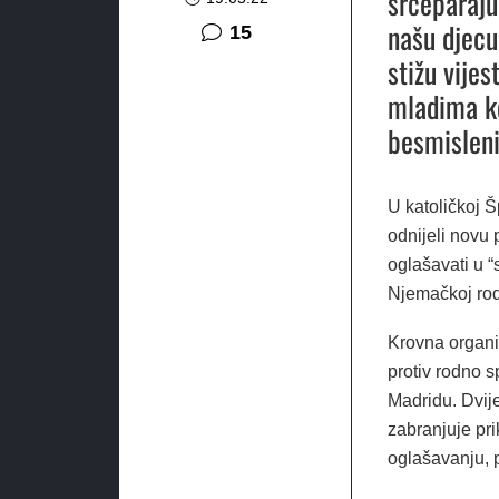
srceparajuć
našu djecu
komentara
15
stižu vije
mladima koj
besmislen
U katoličkoj Š
odnijeli novu
oglašavati u “
Njemačkoj rodi
Krovna organi
protiv rodno s
Madridu. Dvije
zabranjuje pri
oglašavanju, p