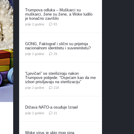
Trumpova odluka – Muškarci su
muškarci, žene su žene, a Woke ludilo
je konačno završilo
komentara
prije 2 godine
83
GONG, Faktograf i slični su prijetnja
nacionalnom identitetu i suverenitetu?
komentara
prije 2 godine
29
“Ljevičari” se steriliziraju nakon
Trumpove pobjede: “Osjećam kao da me
izbori prisiljavaju na sterilizaciju”
komentara
prije 2 godine
218
Država NATO-a osuđuje Izrael
komentar
prije 2 godine
21
Woke virus je ubio mog sina