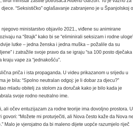
 tvrdi ministar zaštite potrošača Alberto Garzón. To je važno za
oj djece. “Seksističko” oglašavanje zabranjeno je u Španjolskoj 
e njegovo ministarstvo objavilo 2021., viđene su animirane
ozivaju na “štrajk” kako bi se “eliminirali seksizam i rodne uloge
dvije lutke – jedna ženska i jedna muška – požalile da su
ljene” i zatražile svoje pravo da se igraju “sa 100 posto dječaka 
a kraju vape za “jednakošću”.
lična priča i ista propaganda. U videu prikazanom u srijedu u
a je bila: “Spolno neutralan odgoj: je li dobar za djecu?”
tao mladu obitelj za stolom za doručak kako je bilo kada je
abrala svoje rodno neutralno ime.
i, ali očev entuzijazam za rodne teorije ima dovoljno prostora. U
i govori: “Možete mi proturječiti, ali Nova često kaže da Nova n
.” Malo je vjerojatno da bi maleno dijete uopće razumjelo riječ