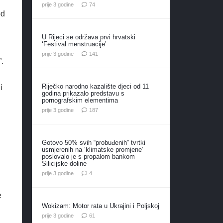
komentara
prije 3 godine
74
od
U Rijeci se održava prvi hrvatski
‘Festival menstruacije’
komentar
prije 3 godine
141
”.
Riječko narodno kazalište djeci od 11
i
godina prikazalo predstavu s
pornografskim elementima
komentara
prije 3 godine
187
Gotovo 50% svih “probuđenih” tvrtki
usmjerenih na ‘klimatske promjene’
poslovalo je s propalom bankom
Silicijske doline
komentara
prije 3 godine
4
e
Wokizam: Motor rata u Ukrajini i Poljskoj
komentar
prije 3 godine
61