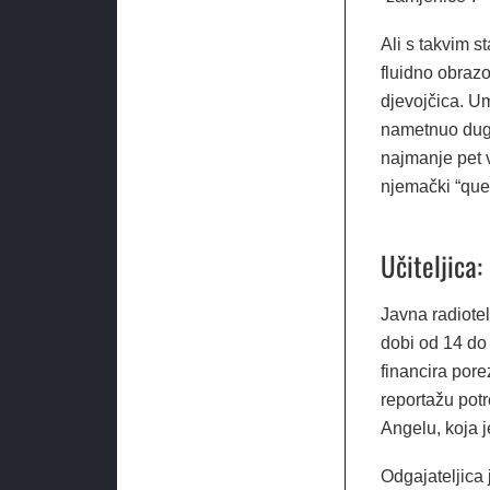
Ali s takvim 
fluidno obrazo
djevojčica. Um
nametnuo dugo
najmanje pet 
njemački “que
Učiteljica
Javna radiote
dobi od 14 do
financira pore
reportažu potr
Angelu, koja j
Odgajateljica