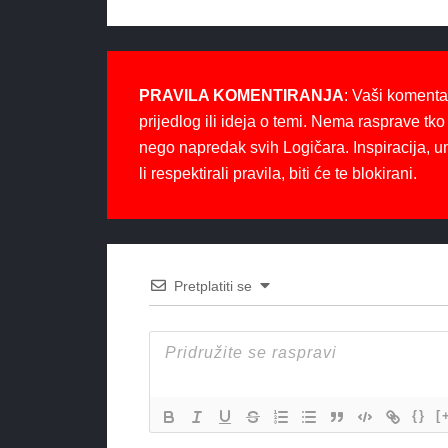
PRAVILA KOMENTIRANJA
: Vaši komenta
prijedlog ili ideja o temi. Nema rasprave tko 
nego napredak svih Logičara. Inspiracija, u
li respektirali pravila, biti će te blokirani.
Pretplatiti se
{}
[