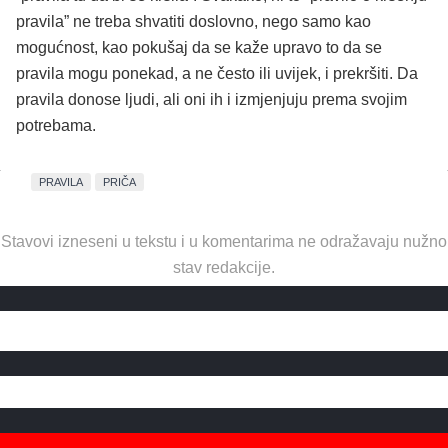
pravila” ne treba shvatiti doslovno, nego samo kao
mogućnost, kao pokušaj da se kaže upravo to da se
pravila mogu ponekad, a ne često ili uvijek, i prekršiti. Da
pravila donose ljudi, ali oni ih i izmjenjuju prema svojim
potrebama.
PRAVILA
PRIČA
Stavovi izneseni u tekstu i u komentarima ne odražavaju nužno
stav redakcije.