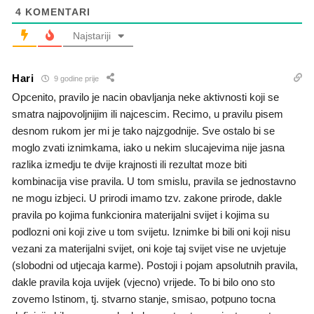
4
KOMENTARI
Najstariji
Hari
9 godine prije
Opcenito, pravilo je nacin obavljanja neke aktivnosti koji se
smatra najpovoljnijim ili najcescim. Recimo, u pravilu pisem
desnom rukom jer mi je tako najzgodnije. Sve ostalo bi se
moglo zvati iznimkama, iako u nekim slucajevima nije jasna
razlika izmedju te dvije krajnosti ili rezultat moze biti
kombinacija vise pravila. U tom smislu, pravila se jednostavno
ne mogu izbjeci. U prirodi imamo tzv. zakone prirode, dakle
pravila po kojima funkcionira materijalni svijet i kojima su
podlozni oni koji zive u tom svijetu. Iznimke bi bili oni koji nisu
vezani za materijalni svijet, oni koje taj svijet vise ne uvjetuje
(slobodni od utjecaja karme). Postoji i pojam apsolutnih pravila,
dakle pravila koja uvijek (vjecno) vrijede. To bi bilo ono sto
zovemo Istinom, tj. stvarno stanje, smisao, potpuno tocna