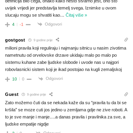
definicija bilo cega, onako kako nesto stvarno jest, ono sto
uvijek vrijedi jer predstavlja temelj svega. Iznimke u ovom
slucaju mogu se shvatiti kao
…
Čitaj više »
Odgovori
4
-1
gostgost
9 godine prije
milioni pravila koji reguliraju i najmanju sitnicu u nasim zivotima
nametnutu od orvelovske drzave ukidaju malo po malo po
sistemu kuhane zabe ljudske slobode i uvode nas u najgori
robovlasnicki sistem koji je ikad postojao na kugli zemaljskoj
Odgovori
10
0
Guest
9 godine prije
Zato možemo čuti da se nekada kaže da su “pravila tu da bi se
kršila” se moze cuti jos jedino u zemljama gdje ne zive roboti. A
to je sve manje i manje….a danas pravila i pravilnika za sve, a
ljudske empatije nigdje
Odgovori