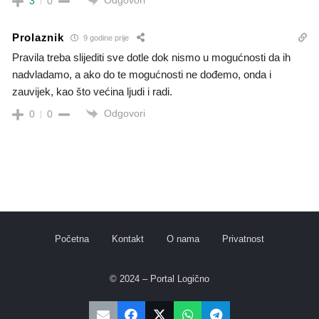
3
0
Prolaznik
9 godine prije
Pravila treba slijediti sve dotle dok nismo u mogućnosti da ih
nadvladamo, a ako do te mogućnosti ne dođemo, onda i
zauvijek, kao što većina ljudi i radi.
Odgovori
0
0
Početna
Kontakt
O nama
Privatnost
© 2024 – Portal Logično