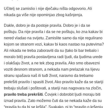
Učitelj se zamislio i nije dječaku ništa odgovorio. Ali
nikada ga više nije opominjao zbog kašnjenja.
Dakle, dobro je da postoje pravila. Dobro je i da se
poštuju. Da nije pravila i da se ne poštuju, ko zna kakav bi
nered vladao na svijetu. Zamislite samo da nije regulirano
kojom se stranom vozi, kakav bi kaos nastao na putevima?
Ali nikada ne treba zaboraviti da su (tako bi bar trebalo i
moralo biti) pravila postavljena radi ljudi, da ljudima urede
i olakšaju život, a ne tek zbog pravila. Ako smo obavezni
voziti desnom stranom, a nekada nam prelazak na lijevu
stranu spašava naš ili tuđi život, naravno da trebamo
prekršiti pravilo i spasiti život. Ako pravilo kaže da se stariji
trebaju slušati i poštovati, a stariji nas nagovara na zločin,
pravilo treba prekršiti
. Čovjek i dobrobit ljudi moraju biti
iznad pravila. Zato možemo čuti da se nekada kaže da su
“pravila tu da bi se kršila”. Svakako, ni to “pravilo o kršenju