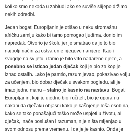
koliko smo nekada u zabludi ako se suviše slijepo držimo
nekih odredbi.
Jedan bogati Europljanin je otišao u neku siromašnu
afričku zemlju kako bi tamo pomogao ljudima, donio im
napredak. Otvorio je školu jer je smatrao da je to bio
najbolji način za ostvarenje njegove namjere. Kao i
svugdje na svijetu, i tamo je bilo vrlo nadarene djece, a
posebno se isticao jedan dječak
koji je bio za koplje
iznad ostalih. Lako je pamtio, razumijevao, pokazivao volju
za učenjem, bio dobar dječak u svakom pogledu, ali je
imao jednu manu –
stalno je kasnio na nastavu
. Bogati
Europljanin, koji je ujedno bio i učitelj, bio je uporan u
nakani da dječaku objasni kako je kašnjenje loša osobina,
kako se tako ponašajući teško može uspjeti u životu, ali
dječak, inače poslušan i razuman, nije ništa mijenjao u
svom odnosu prema vremenu. I dalje je kasnio. Onda je