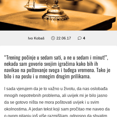
komentara
Ivo Kobaš
22.06.17
4
“Trening počinje u sedam sati, a ne u sedam i minut!”,
nekada sam govorio svojim igračima kako bih ih
navikao na poštovanje svoga i tuđega vremena. Tako je
bilo i na poslu i u mnogim drugim prilikama.
I sada vjerujem da je to važno u životu, da nas oslobađa
mnogih nepotrebnih problema, ali uvijek mi je bilo jasno
da se gotovo ništa ne mora poštovati uvijek i u svim
okolnostima. A jedan tekst koji sam pročitao me naveo da
o ovom pitanju još više razmišljam, odnosno da shvatim