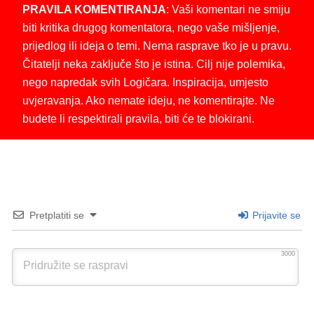
PRAVILA KOMENTIRANJA
: Vaši komentari ne smiju
biti kritika drugog komentatora, nego vaše mišljenje,
prijedlog ili ideja o temi. Nema rasprave tko je u pravu.
Čitatelji neka zaključe što je istina. Cilj nije polemika,
nego napredak svih Logičara. Inspiracija, umjesto
uvjeravanja. Ako nemate ideju, ne komentirajte. Ne
budete li respektirali pravila, biti će te blokirani.
Pretplatiti se
Prijavite se
3000