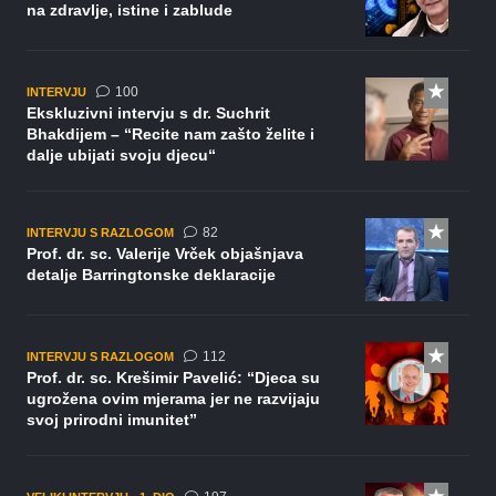
na zdravlje, istine i zablude
komentara
100
INTERVJU
Ekskluzivni intervju s dr. Suchrit
Bhakdijem – “Recite nam zašto želite i
dalje ubijati svoju djecu“
komentara
82
INTERVJU S RAZLOGOM
Prof. dr. sc. Valerije Vrček objašnjava
detalje Barringtonske deklaracije
komentara
112
INTERVJU S RAZLOGOM
Prof. dr. sc. Krešimir Pavelić: “Djeca su
ugrožena ovim mjerama jer ne razvijaju
svoj prirodni imunitet”