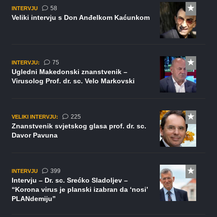
komentara
58
INTERVJU
Veliki intervju s Don Anđelkom Kaćunkom
komentara
75
INTERVJU:
Ugledni Makedonski znanstvenik –
Virusolog Prof. dr. sc. Velo Markovski
komentara
225
VELIKI INTERVJU:
Znanstvenik svjetskog glasa prof. dr. sc.
Davor Pavuna
komentara
399
INTERVJU
Intervju – Dr. sc. Srećko Sladoljev –
“Korona virus je planski izabran da ‘nosi’
PLANdemiju”