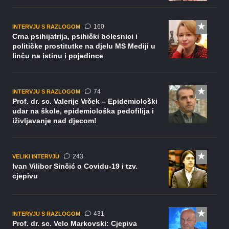
komentara
160
INTERVJU S RAZLOGOM
Crna psihijatrija, psihički bolesnici i
političke prostitutke na djelu MS Mediji u
linču na istinu i pojedince
komentara
74
INTERVJU S RAZLOGOM
Prof. dr. sc. Valerije Vrček – Epidemiološki
udar na škole, epidemiološka pedofilija i
iživljavanje nad djecom!
komentara
243
VELIKI INTERVJU
Ivan Vilibor Sinčić o Covidu-19 i tzv.
cjepivu
komentar
431
INTERVJU S RAZLOGOM
Prof. dr. sc. Velo Markovski: Cjepiva