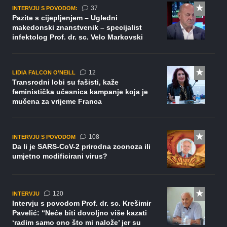
komentara
37
INTERVJU S POVODOM:
Pazite s cijepljenjem – Ugledni
makedonski znanstvenik – specijalist
infektolog Prof. dr. sc. Velo Markovski
komentara
12
LIDIA FALCON O’NEILL
Transrodni lobi su fašisti, kaže
feministička učesnica kampanje koja je
mučena za vrijeme Franca
komentara
108
INTERVJU S POVODOM
Da li je SARS-CoV-2 prirodna zoonoza ili
umjetno modificirani virus?
komentara
120
INTERVJU
Intervju s povodom Prof. dr. sc. Krešimir
Pavelić: “Neće biti dovoljno više kazati
‘radim samo ono što mi nalože’ jer su