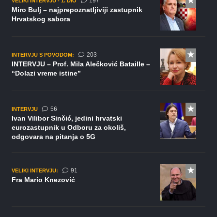
komentara
197
VELIKI INTERVJU - 1. DIO
Miro Bulj – najprepoznatljiviji zastupnik
Hrvatskog sabora
komentara
203
INTERVJU S POVODOM:
INTERVJU – Prof. Mila Alečković Bataille –
“Dolazi vreme istine”
komentara
56
INTERVJU
Ivan Vilibor Sinčić, jedini hrvatski
eurozastupnik u Odboru za okoliš,
odgovara na pitanja o 5G
komentar
91
VELIKI INTERVJU:
Fra Mario Knezović