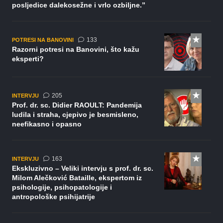
posljedice dalekosežne i vrlo ozbiljne.”
komentara
133
POTRESI NA BANOVINI
Razorni potresi na Banovini, što kažu
eksperti?
komentara
205
INTERVJU
Prof. dr. sc. Didier RAOULT: Pandemija
ludila i straha, cjepivo je besmisleno,
neefikasno i opasno
komentara
163
INTERVJU
Ekskluzivno – Veliki intervju s prof. dr. sc.
Milom Alečković Bataille, ekspertom iz
psihologije, psihopatologije i
antropološke psihijatrije