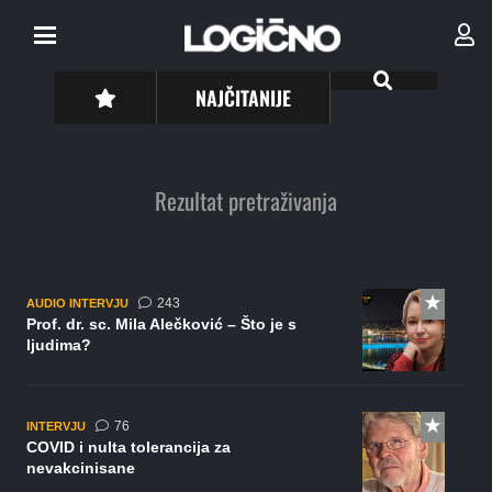
NAJČITANIJE
Rezultat pretraživanja
komentara
243
AUDIO INTERVJU
Prof. dr. sc. Mila Alečković – Što je s
ljudima?
komentara
76
INTERVJU
COVID i nulta tolerancija za
nevakcinisane