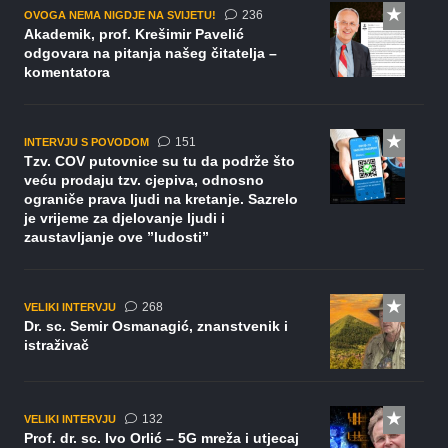
komentara
236
OVOGA NEMA NIGDJE NA SVIJETU!
Akademik, prof. Krešimir Pavelić
odgovara na pitanja našeg čitatelja –
komentatora
komentar
151
INTERVJU S POVODOM
Tzv. COV putovnice su tu da podrže što
veću prodaju tzv. cjepiva, odnosno
ograniče prava ljudi na kretanje. Sazrelo
je vrijeme za djelovanje ljudi i
zaustavljanje ove ”ludosti”
komentara
268
VELIKI INTERVJU
Dr. sc. Semir Osmanagić, znanstvenik i
istraživač
komentara
132
VELIKI INTERVJU
Prof. dr. sc. Ivo Orlić – 5G mreža i utjecaj