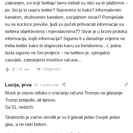
zabranjen, svi koji ‘twittaju’ tamo trebali su otići sa te platforme –
jer, što je to uopće twitter? Nazovimo to kako? informativnim
kanalom, društvenim kanalom, socijalnom stvari? Pomiješale
su se kockice previše, ljudi su počeli prihvaćati informacije sa
twittera objektivnima i mjerodavnima?? Stvar je u brzini protoka
informacija, kojih informacija? Sigurno ti u današnje vrijeme ne
treba twitter kako bi dogovorio kavu sa frendovima…I, jedna
lasta sigurno ne čini proljeće – na twitteru je, vjerojatno
zauvijek, zabranjeno mnoštvo računa…
Odgovori
3
0
Lucija, prva
3 godine prije
Musk je stavio odluku o vraćanju računa Trumpu na glasanje.
Trump pobjedio, ali tijesno.
Sa 51, nešto%
Strahovito je važno utvrditi je su li glasali jedan čovjek jedan
glas, a ne neki botovi .