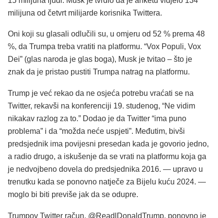
15 milijuna ljudi. Musk je tvrdio da je anketu vidjelo 134
milijuna od četvrt milijarde korisnika Twittera.
Oni koji su glasali odlučili su, u omjeru od 52 % prema 48
%, da Trumpa treba vratiti na platformu. “Vox Populi, Vox
Dei” (glas naroda je glas boga), Musk je tvitao – što je
znak da je pristao pustiti Trumpa natrag na platformu.
Trump je već rekao da ne osjeća potrebu vraćati se na
Twitter, rekavši na konferenciji 19. studenog, “Ne vidim
nikakav razlog za to.” Dodao je da Twitter “ima puno
problema” i da “možda neće uspjeti”. Međutim, bivši
predsjednik ima povijesni presedan kada je govorio jedno,
a radio drugo, a iskušenje da se vrati na platformu koja ga
je nedvojbeno dovela do predsjednika 2016. — upravo u
trenutku kada se ponovno natječe za Bijelu kuću 2024. —
moglo bi biti previše jak da se odupre.
Trumpov Twitter račun, @ReadlDonaldTrump, ponovno je