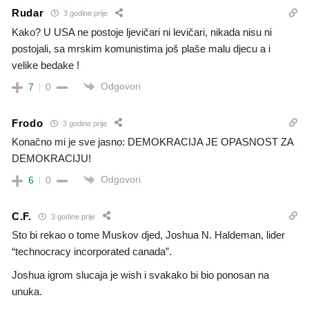
Rudar
3 godine prije
Kako? U USA ne postoje ljevičari ni levičari, nikada nisu ni
postojali, sa mrskim komunistima još plaše malu djecu a i
velike bedake !
Odgovori
7
0
Frodo
3 godine prije
Konačno mi je sve jasno: DEMOKRACIJA JE OPASNOST ZA
DEMOKRACIJU!
Odgovori
6
0
C.F.
3 godine prije
Sto bi rekao o tome Muskov djed, Joshua N. Haldeman, lider
“technocracy incorporated canada”.
Joshua igrom slucaja je wish i svakako bi bio ponosan na
unuka.