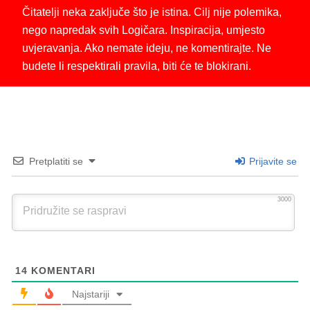
Čitatelji neka zaključe što je istina. Cilj nije polemika,
nego napredak svih Logičara. Inspiracija, umjesto
uvjeravanja. Ako nemate ideju, ne komentirajte. Ne
budete li respektirali pravila, biti će te blokirani.
Pretplatiti se
Prijavite se
3000
14
KOMENTARI
Najstariji