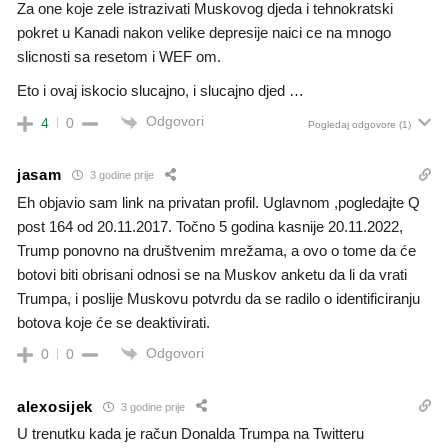
Za one koje zele istrazivati Muskovog djeda i tehnokratski
pokret u Kanadi nakon velike depresije naici ce na mnogo
slicnosti sa resetom i WEF om.
Eto i ovaj iskocio slucajno, i slucajno djed …
Odgovori
4
0
Pogledaj odgovore
(1)
jasam
3 godine prije
Eh objavio sam link na privatan profil. Uglavnom ,pogledajte Q
post 164 od 20.11.2017. Točno 5 godina kasnije 20.11.2022,
Trump ponovno na društvenim mrežama, a ovo o tome da će
botovi biti obrisani odnosi se na Muskov anketu da li da vrati
Trumpa, i poslije Muskovu potvrdu da se radilo o identificiranju
botova koje će se deaktivirati.
Odgovori
0
0
alexosijek
3 godine prije
U trenutku kada je račun Donalda Trumpa na Twitteru