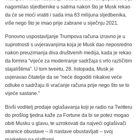
nagomilao sljedbenike u satima nakon što je Musk rekao
da će se moći vratiti i sada ima 83 milijuna sljedbenika,
više nego što je imao prije zabrane u siječnju 2021.
Ponovno uspostavljanje Trumpova računa izravno je u
suprotnosti s uvjeravanjima koja je Musk dao neposredno
nakon preuzimanja diva društvenih medija, kada je rekao
da formira “vijeće za moderiranje sadržaja s vrlo različitim
stajalištima”. U tom tweetu, 28. listopada, Musk je
uvjeravao čitatelje da se “neće dogoditi nikakve veće
odluke o sadržaju ili vraćanje računa prije nego što se to
vijeće sastane.”
Bivši voditelj prodaje oglašavanja koji je radio na Twitteru
do prošlog tjedna kaže za Fortune da bi se potez mogao
obiti Musku u glavu, te uzrokovati da najveći oglašivači
stranice obustave – ili nastave obustavljati – svoj
marketing na platformi.