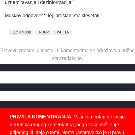
uznemiravanja i dezinformacija.”
Muskov odgovor? “Hej, prestani me klevetati!”
ELON MUSK
TRUMP
TWITTER
Stavovi izneseni u tekstu i u komentarima ne odražavaju nužno
stav redakcije.
PRAVILA KOMENTIRANJA
: Vaši komentari ne smiju
biti kritika drugog komentatora, nego vaše mišljenje,
prijedlog ili ideja o temi. Nema rasprave tko je u pravu.