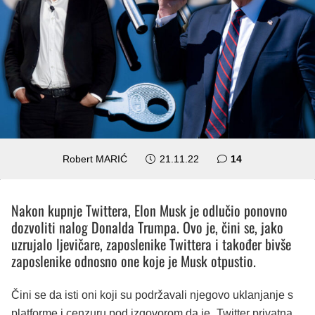
komentara
Robert MARIĆ
21.11.22
14
Nakon kupnje Twittera, Elon Musk je odlučio ponovno
dozvoliti nalog Donalda Trumpa. Ovo je, čini se, jako
uzrujalo ljevičare, zaposlenike Twittera i također bivše
zaposlenike odnosno one koje je Musk otpustio.
Čini se da isti oni koji su podržavali njegovo uklanjanje s
platforme i cenzuru pod izgovorom da je „Twitter privatna