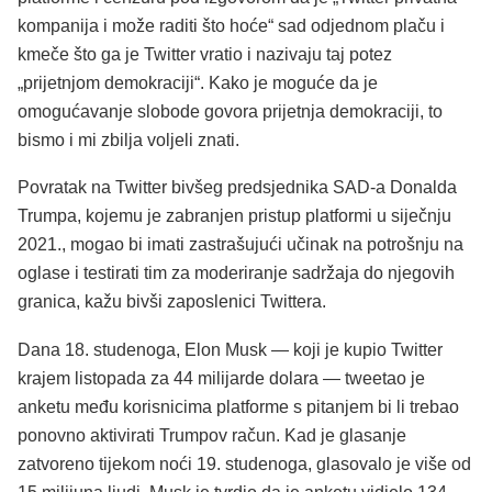
kompanija i može raditi što hoće“ sad odjednom plaču i
kmeče što ga je Twitter vratio i nazivaju taj potez
„prijetnjom demokraciji“. Kako je moguće da je
omogućavanje slobode govora prijetnja demokraciji, to
bismo i mi zbilja voljeli znati.
Povratak na Twitter bivšeg predsjednika SAD-a Donalda
Trumpa, kojemu je zabranjen pristup platformi u siječnju
2021., mogao bi imati zastrašujući učinak na potrošnju na
oglase i testirati tim za moderiranje sadržaja do njegovih
granica, kažu bivši zaposlenici Twittera.
Dana 18. studenoga, Elon Musk — koji je kupio Twitter
krajem listopada za 44 milijarde dolara — tweetao je
anketu među korisnicima platforme s pitanjem bi li trebao
ponovno aktivirati Trumpov račun. Kad je glasanje
zatvoreno tijekom noći 19. studenoga, glasovalo je više od