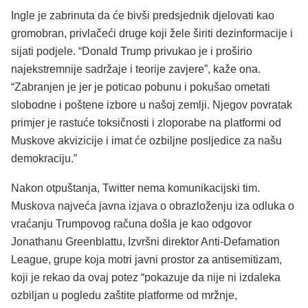
Ingle je zabrinuta da će bivši predsjednik djelovati kao
gromobran, privlačeći druge koji žele širiti dezinformacije i
sijati podjele. “Donald Trump privukao je i proširio
najekstremnije sadržaje i teorije zavjere”, kaže ona.
“Zabranjen je jer je poticao pobunu i pokušao ometati
slobodne i poštene izbore u našoj zemlji. Njegov povratak
primjer je rastuće toksičnosti i zloporabe na platformi od
Muskove akvizicije i imat će ozbiljne posljedice za našu
demokraciju.”
Nakon otpuštanja, Twitter nema komunikacijski tim.
Muskova najveća javna izjava o obrazloženju iza odluka o
vraćanju Trumpovog računa došla je kao odgovor
Jonathanu Greenblattu, Izvršni direktor Anti-Defamation
League, grupe koja motri javni prostor za antisemitizam,
koji je rekao da ovaj potez “pokazuje da nije ni izdaleka
ozbiljan u pogledu zaštite platforme od mržnje,