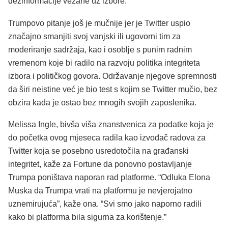
dezinformacije vezane uz izbore.”
Trumpovo pitanje još je mučnije jer je Twitter uspio
značajno smanjiti svoj vanjski ili ugovorni tim za
moderiranje sadržaja, kao i osoblje s punim radnim
vremenom koje bi radilo na razvoju politika integriteta
izbora i političkog govora. Održavanje njegove spremnosti
da širi neistine već je bio test s kojim se Twitter mučio, bez
obzira kada je ostao bez mnogih svojih zaposlenika.
Melissa Ingle, bivša viša znanstvenica za podatke koja je
do početka ovog mjeseca radila kao izvođač radova za
Twitter koja se posebno usredotočila na građanski
integritet, kaže za Fortune da ponovno postavljanje
Trumpa poništava naporan rad platforme. “Odluka Elona
Muska da Trumpa vrati na platformu je nevjerojatno
uznemirujuća”, kaže ona. “Svi smo jako naporno radili
kako bi platforma bila sigurna za korištenje.”