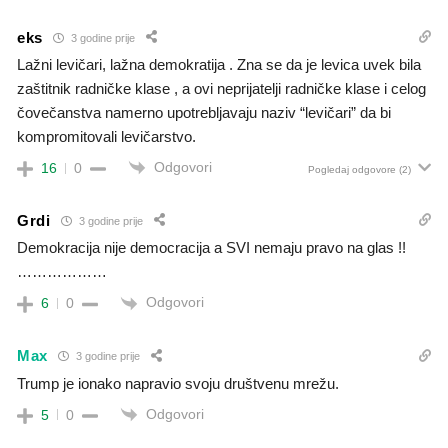
eks
3 godine prije
Lažni levičari, lažna demokratija . Zna se da je levica uvek bila
zaštitnik radničke klase , a ovi neprijatelji radničke klase i celog
čovečanstva namerno upotrebljavaju naziv “levičari” da bi
kompromitovali levičarstvo.
Odgovori
16
0
Pogledaj odgovore
(2)
Grdi
3 godine prije
Demokracija nije democracija a SVI nemaju pravo na glas !!
………………
Odgovori
6
0
Max
3 godine prije
Trump je ionako napravio svoju društvenu mrežu.
Odgovori
5
0