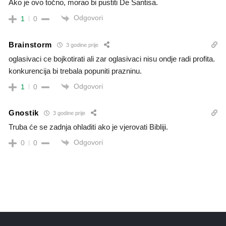
Ako je ovo točno, morao bi pustiti De Santisa.
Odgovori
1
0
Brainstorm
3 godine prije
oglasivaci ce bojkotirati ali zar oglasivaci nisu ondje radi profita.
konkurencija bi trebala popuniti prazninu.
Odgovori
1
0
Gnostik
3 godine prije
Truba će se zadnja ohladiti ako je vjerovati Bibliji.
Odgovori
0
0