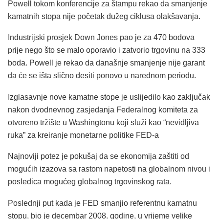
Powell tokom konferencije za štampu rekao da smanjenje
kamatnih stopa nije početak dužeg ciklusa olakšavanja.
Industrijski prosjek Down Jones pao je za 470 bodova
prije nego što se malo oporavio i zatvorio trgovinu na 333
boda. Powell je rekao da današnje smanjenje nije garant
da će se išta slično desiti ponovo u narednom periodu.
Izglasavnje nove kamatne stope je uslijedilo kao zaključak
nakon dvodnevnog zasjedanja Federalnog komiteta za
otvoreno tržište u Washingtonu koji služi kao “nevidljiva
ruka” za kreiranje monetarne politike FED-a
Najnoviji potez je pokušaj da se ekonomija zaštiti od
mogućih izazova sa rastom napetosti na globalnom nivou i
posledica mogućeg globalnog trgovinskog rata.
Poslednji put kada je FED smanjio referentnu kamatnu
stopu, bio je decembar 2008. godine, u vrijeme velike