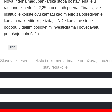
Nova interna međubankarska stopa postavljena je u
rasponu između 2 i 2,25 procentnih poena. Finansijske
institucije koriste ovu kamatu kao mjerilo za određivanje
kamata na kredite koje izdaju. Niže kamatne stope
pogoduju daljim poslovnim investicijama i povećavaju
potrošnju potrošača.
FED
Stavovi izneseni u tekstu i u komentarima ne odražavaju nužno
stav redakcije.