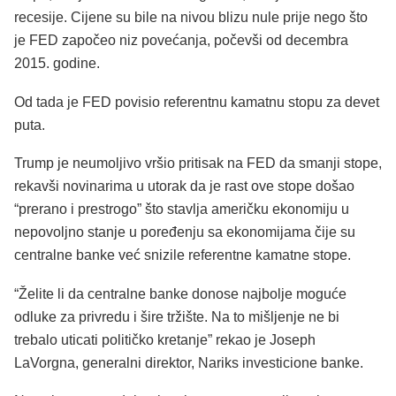
recesije. Cijene su bile na nivou blizu nule prije nego što
je FED započeo niz povećanja, počevši od decembra
2015. godine.
Od tada je FED povisio referentnu kamatnu stopu za devet
puta.
Trump je neumoljivo vršio pritisak na FED da smanji stope,
rekavši novinarima u utorak da je rast ove stope došao
“prerano i prestrogo” što stavlja američku ekonomiju u
nepovoljno stanje u poređenju sa ekonomijama čije su
centralne banke već snizile referentne kamatne stope.
“Želite li da centralne banke donose najbolje moguće
odluke za privredu i šire tržište. Na to mišljenje ne bi
trebalo uticati političko kretanje” rekao je Joseph
LaVorgna, generalni direktor, Nariks investicione banke.