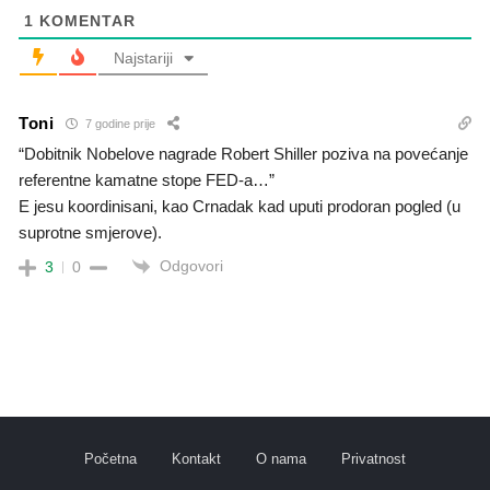
1
KOMENTAR
Najstariji
Toni
7 godine prije
“Dobitnik Nobelove nagrade Robert Shiller poziva na povećanje
referentne kamatne stope FED-a…”
E jesu koordinisani, kao Crnadak kad uputi prodoran pogled (u
suprotne smjerove).
Odgovori
3
0
Početna
Kontakt
O nama
Privatnost