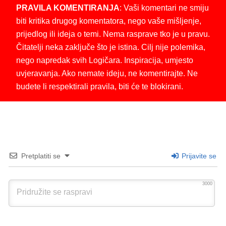
PRAVILA KOMENTIRANJA
: Vaši komentari ne smiju
biti kritika drugog komentatora, nego vaše mišljenje,
prijedlog ili ideja o temi. Nema rasprave tko je u pravu.
Čitatelji neka zaključe što je istina. Cilj nije polemika,
nego napredak svih Logičara. Inspiracija, umjesto
uvjeravanja. Ako nemate ideju, ne komentirajte. Ne
budete li respektirali pravila, biti će te blokirani.
Pretplatiti se
Prijavite se
3000