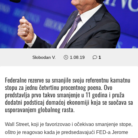
komentar
Slobodan V.
1.08.19
1
Federalne rezerve su smanjile svoju referentnu kamatnu
stopu za jednu četvrtinu procentnog poena. Ovo
predstavlja prvo takvo smanjenje u 11 godina i pruža
dodatni podsticaj domaćoj ekonomiji koja se suočava sa
usporavanjem globalnog rasta.
Wall Street, koji je favorizovao i očekivao smanjenje stope,
oštro je reagovao kada je predsedavajući FED-a Jerome