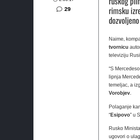
ruskog plin
rimsku izre
komentara
29
dozvoljeno 
Naime, kompa
tvornicu
autom
televiziju Rus
“S Mercedesom
lipnja Merced
temeljac, a iz
Vorobjev
.
Polaganje kam
“
Esipovo
” u 
Rusko Ministar
ugovori o ula