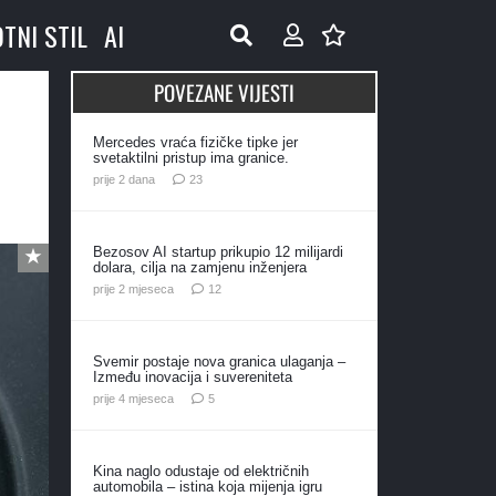
OTNI STIL
AI
POVEZANE VIJESTI
Mercedes vraća fizičke tipke jer
svetaktilni pristup ima granice.
komentara
prije 2 dana
23
Bezosov AI startup prikupio 12 milijardi
dolara, cilja na zamjenu inženjera
komentara
prije 2 mjeseca
12
Svemir postaje nova granica ulaganja –
Između inovacija i suvereniteta
komentara
prije 4 mjeseca
5
Kina naglo odustaje od električnih
automobila – istina koja mijenja igru