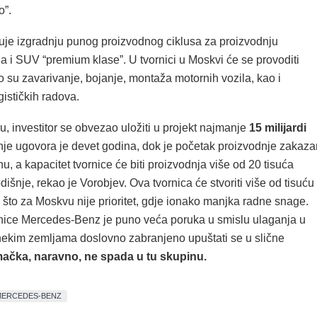
o”.
uje izgradnju punog proizvodnog ciklusa za proizvodnju
la i SUV “premium klase”. U tvornici u Moskvi će se provoditi
o su zavarivanje, bojanje, montaža motornih vozila, kao i
ističkih radova.
, investitor se obvezao uložiti u projekt najmanje
15 milijardi
anje ugovora je devet godina, dok je početak proizvodnje zakaza
u, a kapacitet tvornice će biti proizvodnja više od 20 tisuća
išnje, rekao je Vorobjev. Ova tvornica će stvoriti više od tisuću
 što za Moskvu nije prioritet, gdje ionako manjka radne snage.
rnice Mercedes-Benz je puno veća poruka u smislu ulaganja u
e nekim zemljama doslovno zabranjeno upuštati se u slične
ačka, naravno, ne spada u tu skupinu.
MERCEDES-BENZ