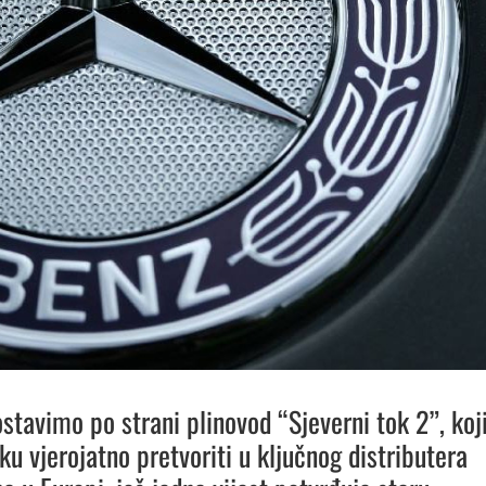
ostavimo po strani plinovod “Sjeverni tok 2”, koj
u vjerojatno pretvoriti u ključnog distributera