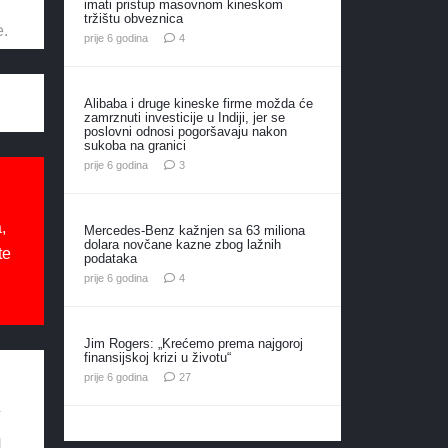
imati pristup masovnom kineskom
tržištu obveznica
e.
komentara
prije 6 godina
4
Alibaba i druge kineske firme možda će
zamrznuti investicije u Indiji, jer se
poslovni odnosi pogoršavaju nakon
sukoba na granici
komentara
prije 6 godina
3
,
Mercedes-Benz kažnjen sa 63 miliona
dolara novčane kazne zbog lažnih
te
podataka
komentara
prije 6 godina
4
Jim Rogers: „Krećemo prema najgoroj
finansijskoj krizi u životu“
komentara
prije 6 godina
27