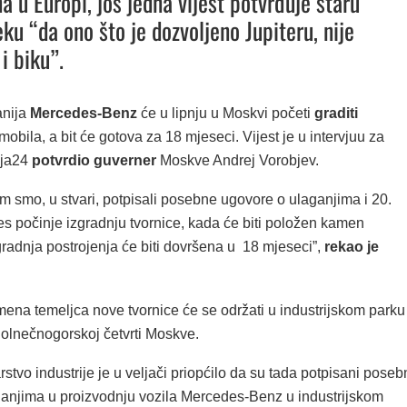
a u Europi, još jedna vijest potvrđuje staru
ku “da ono što je dozvoljeno Jupiteru, nije
i biku”.
nija
Mercedes-Benz
će u lipnju u Moskvi početi
graditi
obila, a bit će gotova za 18 mjeseci. Vijest je u intervjuu za
ija24
potvrdio guverner
Moskve Andrej Vorobjev.
 smo, u stvari, potpisali posebne ugovore o ulaganjima i 20.
es počinje izgradnju tvornice, kada će biti položen kamen
gradnja postrojenja će biti dovršena u 18 mjeseci”,
rekao je
ena temeljca nove tvornice će se održati u industrijskom parku
Solnečnogorskoj četvrti Moskve.
stvo industrije je u veljači priopćilo da su tada potpisani poseb
ganjima u proizvodnju vozila Mercedes-Benz u industrijskom