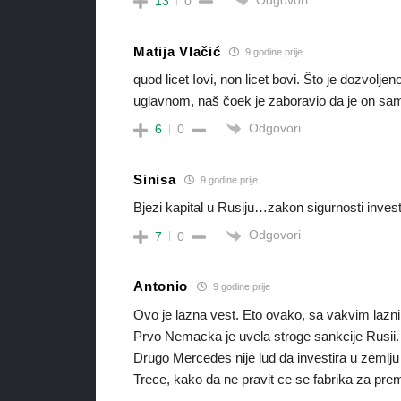
13
0
Matija Vlačić
9 godine prije
quod licet Iovi, non licet bovi. Što je dozvolje
uglavnom, naš čoek je zaboravio da je on sa
Odgovori
6
0
Sinisa
9 godine prije
Bjezi kapital u Rusiju…zakon sigurnosti investi
Odgovori
7
0
Antonio
9 godine prije
Ovo je lazna vest. Eto ovako, sa vakvim lazn
Prvo Nemacka je uvela stroge sankcije Rusii.
Drugo Mercedes nije lud da investira u zemlju
Trece, kako da ne pravit ce se fabrika za pr