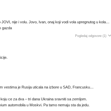
no JOVI, nije i volu. Jovo, Ivan, onaj koji vodi vola upregnutog u kola…
m gazda
Pogledaj odgovore
(1)
cije.
im vestima je Rusija uticala na izbore u SAD, Francusku…
 koju ce za dva – tri dana Ukraina sravniti sa zemljom.
emium automobila u Moskvi. Pa tamo nemaju sta da jedu.