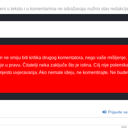
eni u tekstu i u komentarima ne odražavaju nužno stav redakcij
ri ne smiju biti kritika drugog komentatora, nego vaše mišljenje,
je u pravu. Čitatelji neka zaključe što je istina. Cilj nije polemika
mjesto uvjeravanja. Ako nemate ideju, ne komentirajte. Ne bude
Prijavite se
3000