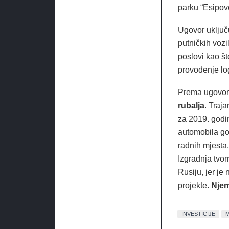
parku “Esipov
Ugovor uključ
putničkih vozi
poslovi kao št
provođenje log
Prema ugovoru
rubalja
. Traj
za 2019. godin
automobila god
radnih mjesta,
Izgradnja tvo
Rusiju, jer j
projekte.
Njem
INVESTICIJE