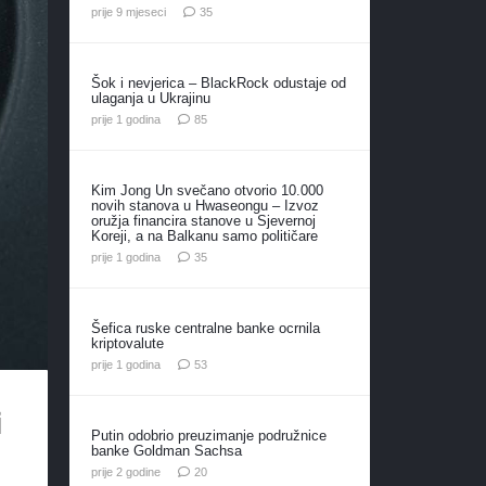
komentara
prije 9 mjeseci
35
Šok i nevjerica – BlackRock odustaje od
ulaganja u Ukrajinu
komentara
prije 1 godina
85
Kim Jong Un svečano otvorio 10.000
novih stanova u Hwaseongu – Izvoz
oružja financira stanove u Sjevernoj
Koreji, a na Balkanu samo političare
komentara
prije 1 godina
35
Šefica ruske centralne banke ocrnila
kriptovalute
komentara
prije 1 godina
53
i
Putin odobrio preuzimanje podružnice
banke Goldman Sachsa
komentara
prije 2 godine
20