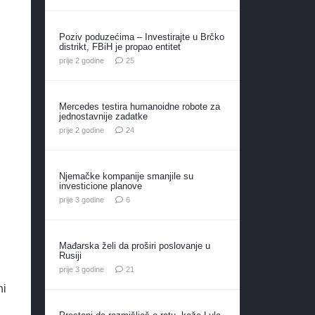
Poziv poduzećima – Investirajte u Brčko
distrikt, FBiH je propao entitet
komentara
prije 2 godine
25
Mercedes testira humanoidne robote za
jednostavnije zadatke
komentara
prije 2 godine
24
Njemačke kompanije smanjile su
investicione planove
komentara
prije 3 godine
6
Mađarska želi da proširi poslovanje u
Rusiji
komentar
prije 3 godine
21
ni