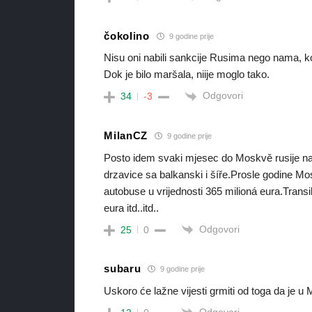
čokolino
9 godine prije
Nisu oni nabili sankcije Rusima nego nama, 
Dok je bilo maršala, niije moglo tako.
Odgovori
34
-3
MilanCZ
9 godine prije
Posto idem svaki mjesec do Moskvě rusije naj
drzavice sa balkanski i šíře.Prosle godine M
autobuse u vrijednosti 365 milioná eura.Transib
eura itd..itd..
Odgovori
25
0
subaru
9 godine prije
Uskoro će lažne vijesti grmiti od toga da je
Odgovori