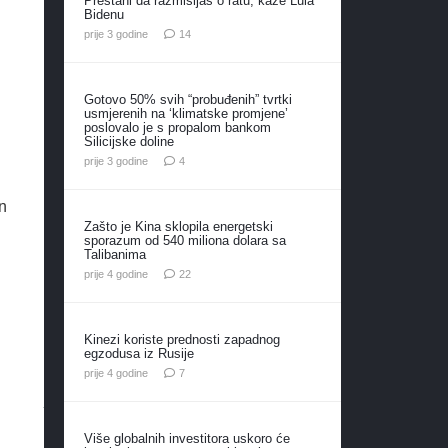
Prestani da razmišljaš o ratu, kaže Lula
Bidenu
komentara
prije 3 godine
14
Gotovo 50% svih “probuđenih” tvrtki
usmjerenih na ‘klimatske promjene’
poslovalo je s propalom bankom
Silicijske doline
komentara
prije 3 godine
4
n
Zašto je Kina sklopila energetski
sporazum od 540 miliona dolara sa
Talibanima
komentara
prije 4 godine
22
Kinezi koriste prednosti zapadnog
egzodusa iz Rusije
komentara
prije 4 godine
7
Više globalnih investitora uskoro će