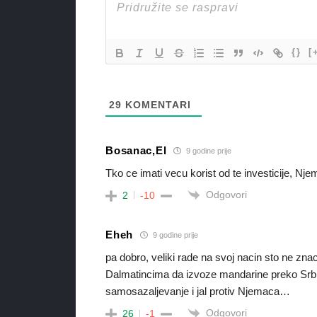
{}
[
29
KOMENTARI
Bosanac,El
9 godine prije
Tko ce imati vecu korist od te investicije, Njemc
Odgovori
2
-10
Eheh
9 godine prije
pa dobro, veliki rade na svoj nacin sto ne zna
Dalmatincima da izvoze mandarine preko Srbije
samosazaljevanje i jal protiv Njemaca…
Odgovori
26
-1