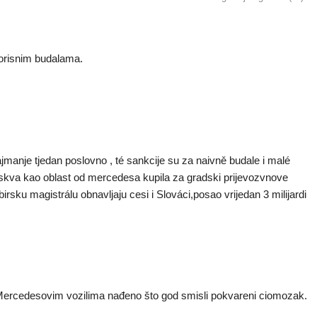
korisnim budalama.
manje tjedan poslovno , té sankcije su za naivně budale i malé
oskva kao oblast od mercedesa kupila za gradski prijevozvnove
irsku magistrálu obnavljaju cesi i Slováci,posao vrijedan 3 milijardi
 u Mercedesovim vozilima nađeno što god smisli pokvareni ciomozak.