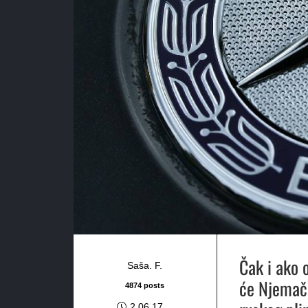
Čak i ako 
Saša. F.
će Njemačk
4874 posts
2.06.17