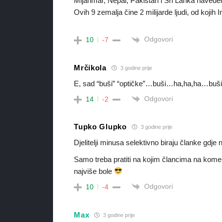
Mijanmar, Nepal, Pakistan i Šri Lanka navede
Ovih 9 zemalja čine 2 milijarde ljudi, od kojih I
Odgovori
10
-7
Mrčikola
3 godine prije
E, sad “buši” “optičke”…buši…ha,ha,ha…bu
Odgovori
14
-2
Tupko Glupko
3 godine prije
Djelitelji minusa selektivno biraju članke gdj
Samo treba pratiti na kojim člancima na kom
najviše bole
Odgovori
10
-4
Max
3 godine prije