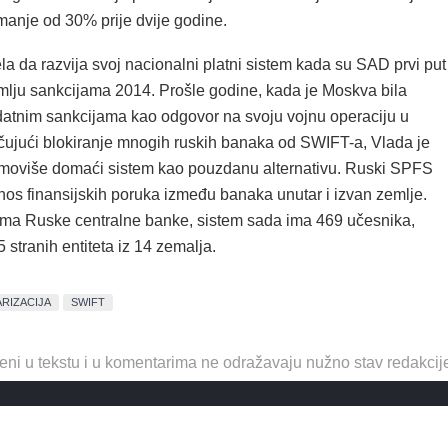
 manje od 30% prije dvije godine.
la da razvija svoj nacionalni platni sistem kada su SAD prvi put
lju sankcijama 2014. Prošle godine, kada je Moskva bila
tnim sankcijama kao odgovor na svoju vojnu operaciju u
jučujući blokiranje mnogih ruskih banaka od SWIFT-a, Vlada je
moviše domaći sistem kao pouzdanu alternativu. Ruski SPFS
nos finansijskih poruka između banaka unutar i izvan zemlje.
a Ruske centralne banke, sistem sada ima 469 učesnika,
5 stranih entiteta iz 14 zemalja.
RIZACIJA
SWIFT
eni u tekstu i u komentarima ne odražavaju nužno stav redakcij