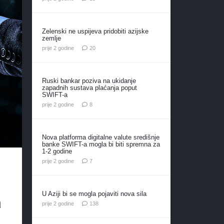
Zelenski ne uspijeva pridobiti azijske
zemlje
komentara
prije 2 godine
20
Ruski bankar poziva na ukidanje
zapadnih sustava plaćanja poput
SWIFT-a
komentara
prije 2 godine
8
Nova platforma digitalne valute središnje
banke SWIFT-a mogla bi biti spremna za
1-2 godine
komentara
prije 2 godine
7
U Aziji bi se mogla pojaviti nova sila
a
komentara
prije 2 godine
138