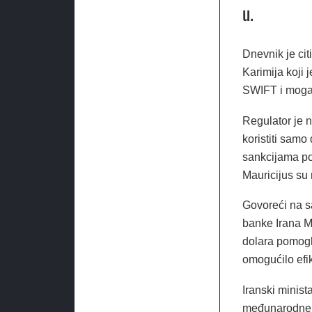
u.
Dnevnik je ci
Karimija koji 
SWIFT i mogao 
Regulator je n
koristiti samo
sankcijama pop
Mauricijus su 
Govoreći na s
banke Irana M
dolara pomoglo
omogućilo efi
Iranski minis
međunarodne t