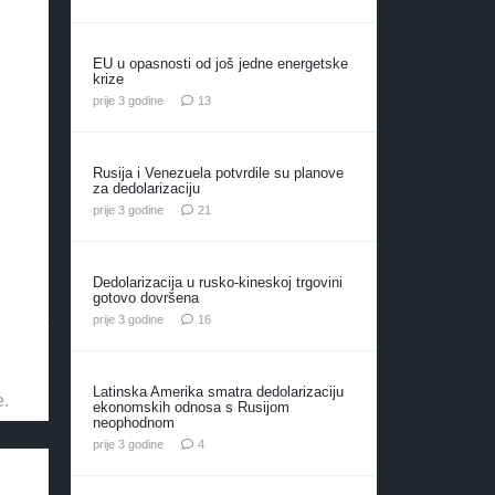
EU u opasnosti od još jedne energetske
krize
komentara
prije 3 godine
13
Rusija i Venezuela potvrdile su planove
za dedolarizaciju
komentar
prije 3 godine
21
Dedolarizacija u rusko-kineskoj trgovini
gotovo dovršena
komentara
prije 3 godine
16
Latinska Amerika smatra dedolarizaciju
e.
ekonomskih odnosa s Rusijom
neophodnom
komentara
prije 3 godine
4