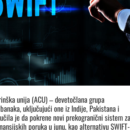
irinška unija (ACU) – devetočlana grupa
banaka, uključujući one iz Indije, Pakistana i
lučila je da pokrene novi prekogranični sistem z
nansijskih poruka u junu, kao alternativu SWIFT-