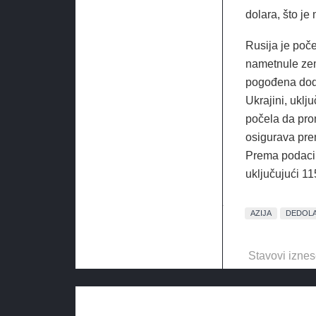
dolara, što je
Rusija je poče
nametnule zem
pogođena doda
Ukrajini, ukl
počela da pro
osigurava pre
Prema podacim
uključujući 11
AZIJA
DEDOLA
Stavovi iznes