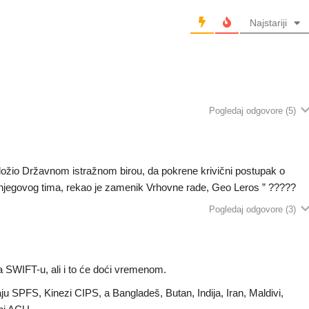
Najstariji
Pogledaj odgovore
(5)
naložio Državnom istražnom birou, da pokrene krivični postupak o
 njegovog tima, rekao je zamenik Vrhovne rade, Geo Leros ” ?????
Pogledaj odgovore
(3)
iva SWIFT-u, ali i to će doći vremenom.
maju SPFS, Kinezi CIPS, a
Bangladeš, Butan, Indija, Iran, Maldivi,