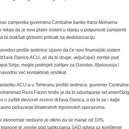
tirao zamjenika guvernera Centralne banke Irana Mohsena
je rekao da je novi platni sistem u stanju u potpunosti zamijeniti
bi olakšati globalni pritisak na dedolarizaciju.
avodno prošle sedmice izjavio da će novi finansijski sistem
 države članice ACU, ali da bi druge, uključujući zemlje pod
ut Sirije, mogle podnijeti zahtjev za članstvo. Bjelorusija i
navodno već kontaktirali sindikat.
astanku ACU-a u Teheranu prošle sedmice, guverner Centralne
ohammad Reza Farzin tvrdio je da bi odustajanje od američko
 u zaštiti deviznih rezervi država članica, a da bi se i dalje
kasno rješavanje bilateralnih trgovinskih sporazuma.
tar ekonomije nedavno je otkrio da se manje od 10%
rgovine te zemlje pod sankcijama SAD odvija uz korištenje