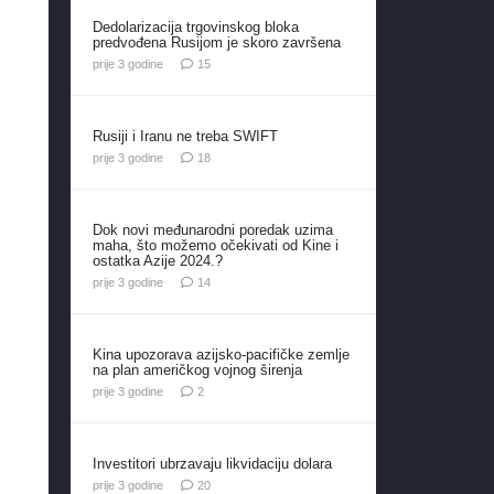
Dedolarizacija trgovinskog bloka
predvođena Rusijom je skoro završena
komentara
prije 3 godine
15
Rusiji i Iranu ne treba SWIFT
komentara
prije 3 godine
18
Dok novi međunarodni poredak uzima
maha, što možemo očekivati od Kine i
ostatka Azije 2024.?
komentara
prije 3 godine
14
g
Kina upozorava azijsko-pacifičke zemlje
na plan američkog vojnog širenja
komentara
prije 3 godine
2
Investitori ubrzavaju likvidaciju dolara
komentara
prije 3 godine
20