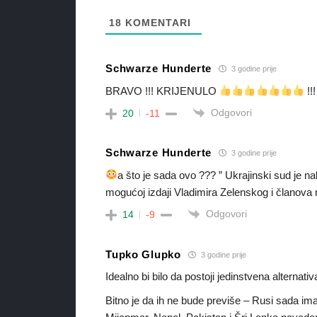
18
KOMENTARI
Schwarze Hunderte
3 godine prije
BRAVO !!! KRIJENULO
!!!
Odgovori
20
-11
Schwarze Hunderte
3 godine prije
a što je sada ovo ??? ” Ukrajinski sud je 
mogućoj izdaji Vladimira Zelenskog i članova
Odgovori
14
-9
Tupko Glupko
3 godine prije
Idealno bi bilo da postoji jedinstvena alternat
Bitno je da ih ne bude previše – Rusi sada i