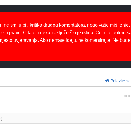
ri ne smiju biti kritika drugog komentatora, nego vaše mišljenje,
je u pravu. Čitatelji neka zaključe što je istina. Cilj nije polemika
mjesto uvjeravanja. Ako nemate ideju, ne komentirajte. Ne bude
Prijavite se
3000
+]