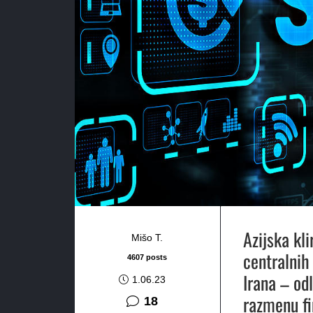
Azijska kl
Mišo T.
centralnih 
4607 posts
Irana – od
1.06.23
razmenu fi
komentara
18