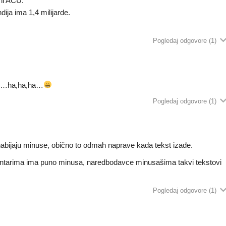
ni ACU.
ndija ima 1,4 milijarde.
Pogledaj odgovore
(1)
ši…ha,ha,ha…
Pogledaj odgovore
(1)
e nabijaju minuse, obično to odmah naprave kada tekst izađe.
entarima ima puno minusa, naredbodavce minusašima takvi tekstovi
Pogledaj odgovore
(1)