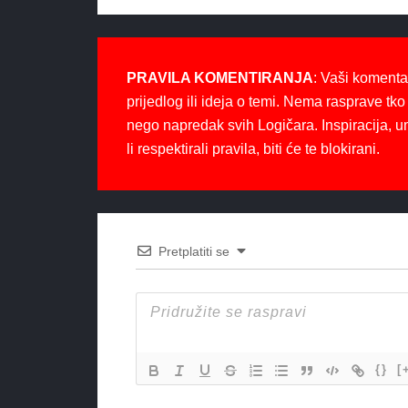
PRAVILA KOMENTIRANJA
: Vaši komenta
prijedlog ili ideja o temi. Nema rasprave tko 
nego napredak svih Logičara. Inspiracija, u
li respektirali pravila, biti će te blokirani.
Pretplatiti se
{}
[