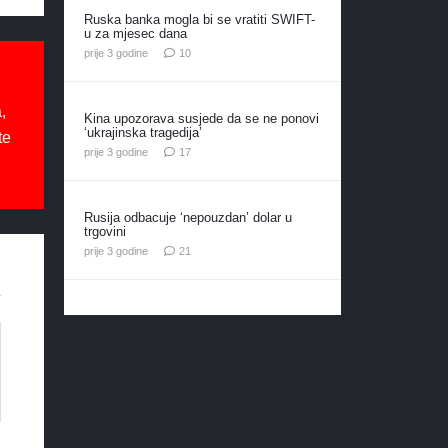
Ruska banka mogla bi se vratiti SWIFT-
u za mjesec dana
komentara
prije 3 godine
10
,
Kina upozorava susjede da se ne ponovi
‘ukrajinska tragedija’
te
komentara
prije 3 godine
17
Rusija odbacuje ‘nepouzdan’ dolar u
trgovini
komentar
prije 3 godine
21