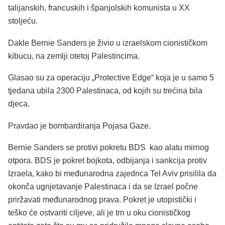
talijanskih, francuskih i španjolskih komunista u XX
stoljeću.
Dakle Bernie Sanders je živio u izraelskom cionističkom
kibucu, na zemlji otetoj Palestincima.
Glasao su za operaciju „Protective Edge“ koja je u samo 5
tjedana ubila 2300 Palestinaca, od kojih su trećina bila
djeca.
Pravdao je bombardiranja Pojasa Gaze.
Bernie Sanders se protivi pokretu BDS kao alatu mirnog
otpora. BDS je pokret bojkota, odbijanja i sankcija protiv
Izraela, kako bi međunarodna zajednca Tel Aviv prisilila da
okonča ugnjetavanje Palestinaca i da se Izrael počne
priržavati međunarodnog prava. Pokret je utopistički i
teško će ostvariti ciljeve, ali je trn u oku cionističkog