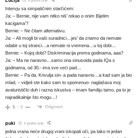
Lucija
6 godine prije
Intervju sa simpatičnim starčićem:
Ja: – Bernie, nije vam nitko niš’ rekao o onim Bijelim
kacigama’?
Bernie: – Ne čitam alternativu.
Ja: – Ali mogli bi vaši suradnici…jes’ da znamo da nemate
odabir u toj stranci…a nemate ni vremena…u toj dobi…
Bernie: – Kojoj dobi? Diskriminacija prema godinama, aaa?
Ja: – Ma ne naravno…samo ona sinusoida pada IQa s
godinama, od 30.- ima sve veći pad…
Bernie: – Pa da. Krivulja sin- a pada naravno…a kad sam ja bio
mlad, – vidjeli ste kako sam to spomenuo- naglašava moj
avaturistički duh i razna iskustva – imam familiju tamo, pa to je
najradikalnije što mogu…!
Odgovori
5
0
puki
6 godine prije
jedna vrana neće drugoj vrani iskopati oči, pa tako ni jedan