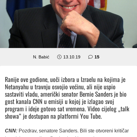
komentara
N. Babić
13.10.19
15
Ranije ove godione, uoči izbora u Izraelu na kojima je
Netanyahu u travnju osvojio većinu, ali nije uspio
sastaviti vladu, američki senator Bernie Sanders je bio
gost kanala CNN u emisiji u kojoj je izlagao svoj
program i ideje gotovo sat vremena. Video cijelog „talk
showa“ je dostupan na platformi You Tube.
CNN:
Pozdrav, senatore Sanders. Bili ste otvoreni kritičar