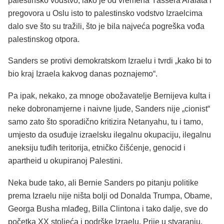
palestinsko vodstvo, iako je od vremena Yassera Arafata i
pregovora u Oslu isto to palestinsko vodstvo Izraelcima
dalo sve što su tražili, što je bila najveća pogreška vođa
palestinskog otpora.
Sanders se protivi demokratskom Izraelu i tvrdi „kako bi to
bio kraj Izraela kakvog danas poznajemo“.
Pa ipak, nekako, za mnoge obožavatelje Bernijeva kulta i
neke dobronamjerne i naivne ljude, Sanders nije „cionist“
samo zato što sporadično kritizira Netanyahu, tu i tamo,
umjesto da osuđuje izraelsku ilegalnu okupaciju, ilegalnu
aneksiju tuđih teritorija, etničko čišćenje, genocid i
apartheid u okupiranoj Palestini.
Neka bude tako, ali Bernie Sanders po pitanju politike
prema Izraelu nije ništa bolji od Donalda Trumpa, Obame,
Georga Busha mlađeg, Billa Clintona i tako dalje, sve do
početka XX stoljeća i podrške Izraelu. Prije u stvaranju,