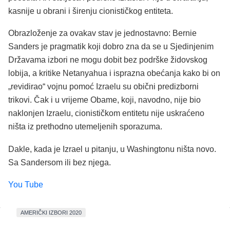
kasnije u obrani i širenju cionističkog entiteta.
Obrazloženje za ovakav stav je jednostavno: Bernie
Sanders je pragmatik koji dobro zna da se u Sjedinjenim
Državama izbori ne mogu dobit bez podrške židovskog
lobija, a kritike Netanyahua i isprazna obećanja kako bi on
„revidirao“ vojnu pomoć Izraelu su obični predizborni
trikovi. Čak i u vrijeme Obame, koji, navodno, nije bio
naklonjen Izraelu, cionističkom entitetu nije uskraćeno
ništa iz prethodno utemeljenih sporazuma.
Dakle, kada je Izrael u pitanju, u Washingtonu ništa novo.
Sa Sandersom ili bez njega.
You Tube
AMERIČKI IZBORI 2020