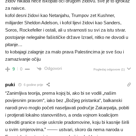
židov nikada neće iskopati oči drugom židovu. sve je to igrokaz
za naivce.
kofol desni židovi kao Netanjahu, Trumpov zet Kushner,
milijarder Sheldon Adelson, i kofol lijevi židovi kao Sanders,
Soros, Rockefeller i ostali, ali u stvarnosti su svi za istu stvar.
postojanje nelegalne fašističke države Izrael, nitko ne dovodi u
pitanje…
to kobajagi zalagnje za malo prava Palestincima je sve šou i
zamazivanje očiju
Odgovori
9
0
Pogledaj odgovore
(1)
puki
6 godine prije
“Zanimljiva teorija, prema kojoj bi, ako bi se vodili „našim
povijesnim pravom“, iako bez „Božjeg pristanka“, balkanski
narodi prvo moglo početi naseljavati područje Zakarpatja, pobiti
i protjerati lokalno stanovništvo, a onda vojnom koalicijom
odrediti granice svoje uskrsle pradomovine, koju bi kasnije širili
u svim smjerovima.” ——- ustvari, skoro da nema naroda u