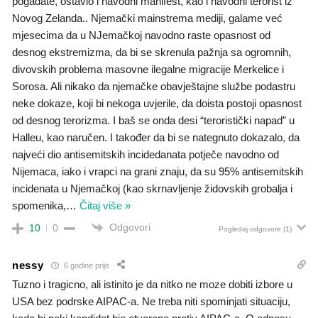
pogađate, ostavio i navodni manifest, kao i navodni terorist iz
Novog Zelanda.. Njemački mainstrema mediji, galame već
mjesecima da u NJemačkoj navodno raste opasnost od
desnog ekstremizma, da bi se skrenula pažnja sa ogromnih,
divovskih problema masovne ilegalne migracije Merkelice i
Sorosa. Ali nikako da njemačke obavještajne službe podastru
neke dokaze, koji bi nekoga uvjerile, da doista postoji opasnost
od desnog terorizma. I baš se onda desi “teroristički napad” u
Halleu, kao naručen. I također da bi se nategnuto dokazalo, da
najveći dio antisemitskih incidedanata potječe navodno od
Nijemaca, iako i vrapci na grani znaju, da su 95% antisemitskih
incidenata u Njemačkoj (kao skrnavljenje židovskih grobalja i
spomenika,
…
Čitaj više »
Odgovori
10
0
Pogledaj odgovore
(1)
nessy
6 godine prije
Tuzno i tragicno, ali istinito je da nitko ne moze dobiti izbore u
USA bez podrske AIPAC-a. Ne treba niti spominjati situaciju,