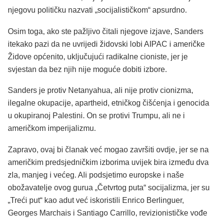
njegovu političku nazvati „socijalističkom“ apsurdno.
Osim toga, ako ste pažljivo čitali njegove izjave, Sanders
itekako pazi da ne uvrijedi židovski lobi AIPAC i američke
Židove općenito, uključujući radikalne cioniste, jer je
svjestan da bez njih nije moguće dobiti izbore.
Sanders je protiv Netanyahua, ali nije protiv cionizma,
ilegalne okupacije, apartheid, etničkog čišćenja i genocida
u okupiranoj Palestini. On se protivi Trumpu, ali ne i
američkom imperijalizmu.
Zapravo, ovaj bi članak već mogao završiti ovdje, jer se na
američkim predsjedničkim izborima uvijek bira između dva
zla, manjeg i većeg. Ali podsjetimo europske i naše
obožavatelje ovog gurua „Četvrtog puta“ socijalizma, jer su
„Treći put“ kao adut već iskoristili Enrico Berlinguer,
Georges Marchais i Santiago Carrillo, revizionističke vođe