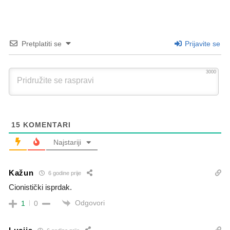
Pretplatiti se
Prijavite se
3000
15
KOMENTARI
Najstariji
Kažun
6 godine prije
Cionistički isprdak.
Odgovori
1
0