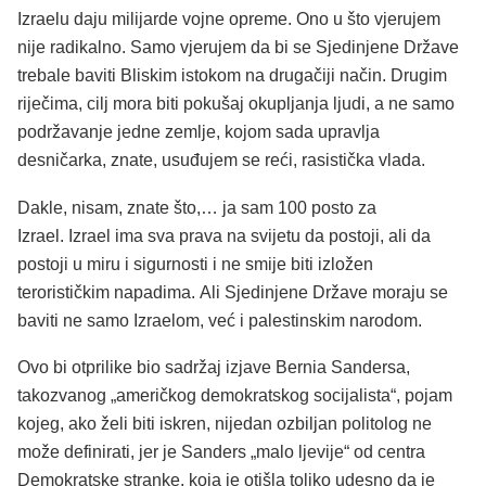
Izraelu daju milijarde vojne opreme. Ono u što vjerujem
nije radikalno. Samo vjerujem da bi se Sjedinjene Države
trebale baviti Bliskim istokom na drugačiji način. Drugim
riječima, cilj mora biti pokušaj okupljanja ljudi, a ne samo
podržavanje jedne zemlje, kojom sada upravlja
desničarka, znate, usuđujem se reći, rasistička vlada.
Dakle, nisam, znate što,… ja sam 100 posto za
Izrael. Izrael ima sva prava na svijetu da postoji, ali da
postoji u miru i sigurnosti i ne smije biti izložen
terorističkim napadima. Ali Sjedinjene Države moraju se
baviti ne samo Izraelom, već i palestinskim narodom.
Ovo bi otprilike bio sadržaj izjave Bernia Sandersa,
takozvanog „američkog demokratskog socijalista“, pojam
kojeg, ako želi biti iskren, nijedan ozbiljan politolog ne
može definirati, jer je Sanders „malo ljevije“ od centra
Demokratske stranke, koja je otišla toliko udesno da je