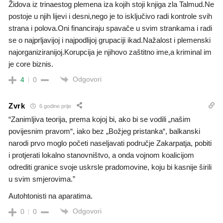
Židova iz trinaestog plemena iza kojih stoji knjiga zla Talmud.Ne
postoje u njih lijevi i desni,nego je to isključivo radi kontrole svih
strana i polova.Oni financiraju spavače u svim strankama i radi
se o najprljavijoj i najpodlijoj grupaciji ikad.Nažalost i plemenski
najorganiziranijoj.Korupcija je njihovo zaštitno ime,a kriminal im
je core biznis.
Odgovori
4
0
Zvrk
6 godine prije
“Zanimljiva teorija, prema kojoj bi, ako bi se vodili „našim
povijesnim pravom“, iako bez „Božjeg pristanka“, balkanski
narodi prvo moglo početi naseljavati područje Zakarpatja, pobiti
i protjerati lokalno stanovništvo, a onda vojnom koalicijom
odrediti granice svoje uskrsle pradomovine, koju bi kasnije širili
u svim smjerovima.”
Autohtonisti na aparatima.
Odgovori
0
0