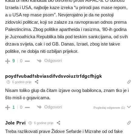
kada bi neki kandidat bio otvoreno protiv AIPAC-a. O odnosu
Izraela i USA, najbolje kaze izreka “u prirodi pas mase repom,
a u USA rep mase psom”. Nevjerojatno je da ne postoji
zidovski politicar, koji se zalaze za ravnopravan odnos prema
Palestincima. Zbog politike apartheida i rasizma, ’80-ih godina
je Juznoafricka Republika bila pod teskim sankcijama, od svih
drzava svijeta, cak i od GB. Danas, Izrael, zbog iste takve
politike, ne dobija niti ozbiljan prijekor.
Odgovori
9
0
poydfvubadfsbviasdifvdsvoiuztrfdgcfhjgk
6 godine prije
Nisam toliko glup da čitam izjave ovog babilonca, znam tko je i
što misli o gojavicama.
Odgovori
1
0
Pogledaj odgovore
(1)
Jole Prvi
6 godine prije
Treba razlikovati prave Židove Sefarde i Mizrahe od od fake