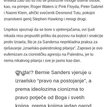
entiteta zato što su mu se pridružile mnoge slavne osobe,
kao, na primjer, Roger Waters iz Pink Floyda, Peter Gabriel
i Naomi Klein, afrički svećenik Desmond Tutu, pokojni
znanstveni genij Stephen Hawking i mnogi drugi.
Usprkos spoznaji da se bore s vjetrenjačama, ovi ljudi
nikada nisu propustili priliku da pozovu na bojkot i snakcije
protiv Izraela, što je za Sandersa neprikladna praksa za
rješavanje „izraelsko-palestinskog pitanja“. Zapravo je ovo
eufemizam za cionističku agresiju na Palestinu, jer tu
nema nikakvog pitanja i sve je jasno kao dan.
Oh da!? Bernie Sanders vjeruje u
izraelsko “pravo na postojanje”, a
prema ideolozima cionizma to
pravo potječe od Boga i svetih
knjiga, prema kojima jedan narod