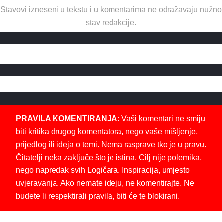
Stavovi izneseni u tekstu i u komentarima ne odražavaju nužno
stav redakcije.
PRAVILA KOMENTIRANJA
: Vaši komentari ne smiju
biti kritika drugog komentatora, nego vaše mišljenje,
prijedlog ili ideja o temi. Nema rasprave tko je u pravu.
Čitatelji neka zaključe što je istina. Cilj nije polemika,
nego napredak svih Logičara. Inspiracija, umjesto
uvjeravanja. Ako nemate ideju, ne komentirajte. Ne
budete li respektirali pravila, biti će te blokirani.