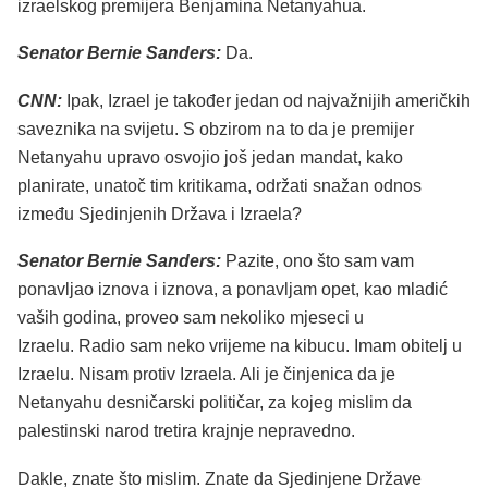
izraelskog premijera Benjamina Netanyahua.
Senator Bernie Sanders:
Da.
CNN:
Ipak, Izrael je također jedan od najvažnijih američkih
saveznika na svijetu. S obzirom na to da je premijer
Netanyahu upravo osvojio još jedan mandat, kako
planirate, unatoč tim kritikama, održati snažan odnos
između Sjedinjenih Država i Izraela?
Senator Bernie Sanders:
Pazite, ono što sam vam
ponavljao iznova i iznova, a ponavljam opet, kao mladić
vaših godina, proveo sam nekoliko mjeseci u
Izraelu. Radio sam neko vrijeme na kibucu. Imam obitelj u
Izraelu. Nisam protiv Izraela. Ali je činjenica da je
Netanyahu desničarski političar, za kojeg mislim da
palestinski narod tretira krajnje nepravedno.
Dakle, znate što mislim. Znate da Sjedinjene Države