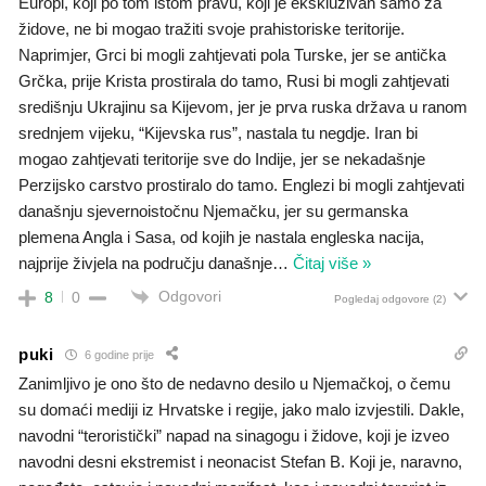
Europi, koji po tom istom pravu, koji je ekskluzivan samo za
židove, ne bi mogao tražiti svoje prahistoriske teritorije.
Naprimjer, Grci bi mogli zahtjevati pola Turske, jer se antička
Grčka, prije Krista prostirala do tamo, Rusi bi mogli zahtjevati
središnju Ukrajinu sa Kijevom, jer je prva ruska država u ranom
srednjem vijeku, “Kijevska rus”, nastala tu negdje. Iran bi
mogao zahtjevati teritorije sve do Indije, jer se nekadašnje
Perzijsko carstvo prostiralo do tamo. Englezi bi mogli zahtjevati
današnju sjevernoistočnu Njemačku, jer su germanska
plemena Angla i Sasa, od kojih je nastala engleska nacija,
najprije živjela na području današnje
…
Čitaj više »
Odgovori
8
0
Pogledaj odgovore
(2)
puki
6 godine prije
Zanimljivo je ono što de nedavno desilo u Njemačkoj, o čemu
su domaći mediji iz Hrvatske i regije, jako malo izvjestili. Dakle,
navodni “teroristički” napad na sinagogu i židove, koji je izveo
navodni desni ekstremist i neonacist Stefan B. Koji je, naravno,