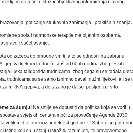
 mediji moraju biti u službi objektivnog informiranja i javnog
brazovanja, poticanje strukovnih zanimanja i praktičnih znanja.
romjene spola i hormonske terapije maloljetnim osobama.
 raspravu i sučeljavanje.
vota od začeća do prirodne smrti, a to se odnosi i na zabranu
cjepiva tijekom trudnoće. Još od 60-ih godina zbog teških
vanja lijeka talidomida trudnicama, zbog čega su se rađala djec
ta, trudnicama su se samo iznimno davali nužni lijekovi, ali se t
lo za mRNA cjepiva, a dokazano je da su posljedice vrlo
jeme za šutnju!
Ne smije se dopustiti da politika koja se vodi u
spostava svjetskih centara moći za provođenje Agende 2030,
bila velikim dijelom kroz protekle 4 godine. U Saboru su potrebni
i istine koji su u stanju istražiti, razumijeti, te pravovremeno