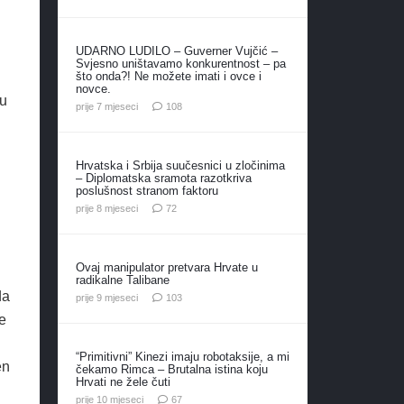
UDARNO LUDILO – Guverner Vujčić –
Svjesno uništavamo konkurentnost – pa
što onda?! Ne možete imati i ovce i
novce.
ču
komentara
prije 7 mjeseci
108
Hrvatska i Srbija suučesnici u zločinima
– Diplomatska sramota razotkriva
poslušnost stranom faktoru
komentara
prije 8 mjeseci
72
Ovaj manipulator pretvara Hrvate u
radikalne Talibane
da
komentara
prije 9 mjeseci
103
e
i
“Primitivni” Kinezi imaju robotaksije, a mi
en
čekamo Rimca – Brutalna istina koju
Hrvati ne žele čuti
komentara
prije 10 mjeseci
67