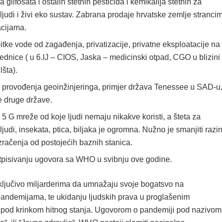
a glifosata i ostalih štetnih pesticida i kemikalija štetnih za
 ljudi i živi eko sustav. Zabrana prodaje hrvatske zemlje stranci
acijama.
pitke vode od zagađenja, privatizacije, privatne eksploatacije na
jednice ( u 6.IJ – CIOS, Jaska – medicinski otpad, CGO u blizini
lšta).
provođenja geoinžinjeringa, primjer država Tenessee u SAD-u
je druge države.
5 G mreže od koje ljudi nemaju nikakve koristi, a šteta za
 ljudi, insekata, ptica, biljaka je ogromna. Nužno je smanjiti razi
zračenja od postojećih baznih stanica.
tpisivanju ugovora sa WHO u svibnju ove godine.
ljučivo miljarderima da umnažaju svoje bogatsvo na
andemijama, te ukidanju ljudskih prava u proglašenim
pod krinkom hitnog stanja. Ugovorom o pandemiji pod nazivom