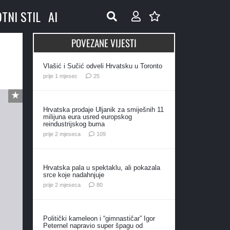
OTNI STIL
AI
POVEZANE VIJESTI
Vlašić i Sučić odveli Hrvatsku u Toronto
komentara
prije 1 mjesec
25
Hrvatska prodaje Uljanik za smiješnih 11
milijuna eura usred europskog
reindustrijskog buma
komentara
prije 2 mjeseca
109
Hrvatska pala u spektaklu, ali pokazala
srce koje nadahnjuje
komentara
prije 2 mjeseca
80
Politički kameleon i “gimnastičar” Igor
Peternel napravio super špagu od