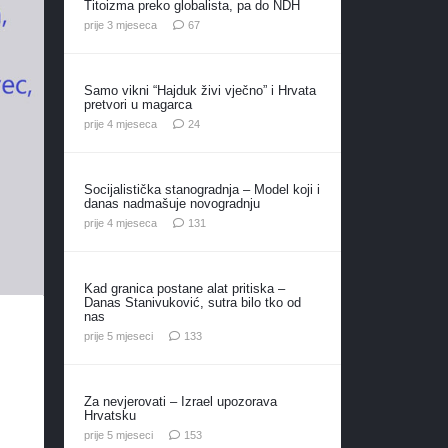
Titoizma preko globalista, pa do NDH
komentara
prije 3 mjeseca
67
Samo vikni “Hajduk živi vječno” i Hrvata
pretvori u magarca
komentara
prije 4 mjeseca
24
Socijalistička stanogradnja – Model koji i
danas nadmašuje novogradnju
komentar
prije 4 mjeseca
131
Kad granica postane alat pritiska –
Danas Stanivuković, sutra bilo tko od
nas
komentara
prije 5 mjeseci
133
Za nevjerovati – Izrael upozorava
Hrvatsku
komentara
prije 5 mjeseci
153