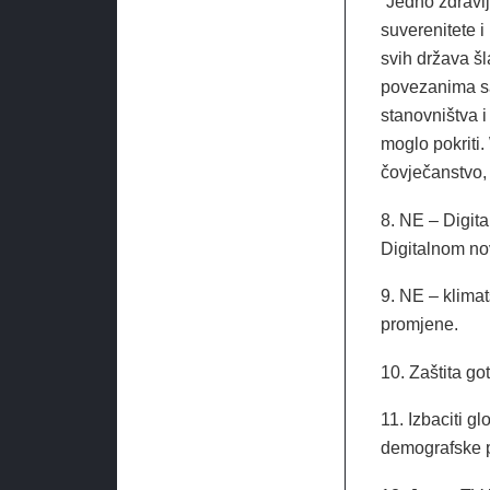
“Jedno zdravlj
suverenitete i
svih država š
povezanima sa
stanovništva 
moglo pokriti.
čovječanstvo,
8. NE – Digita
Digitalnom nov
9. NE – klima
promjene.
10. Zaštita g
11. Izbaciti gl
demografske p