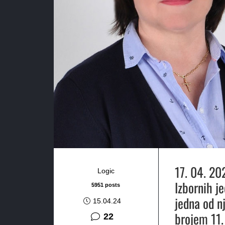
17. 04. 20
Logic
Izbornih je
5951 posts
jedna od n
15.04.24
brojem 11.
komentara
22