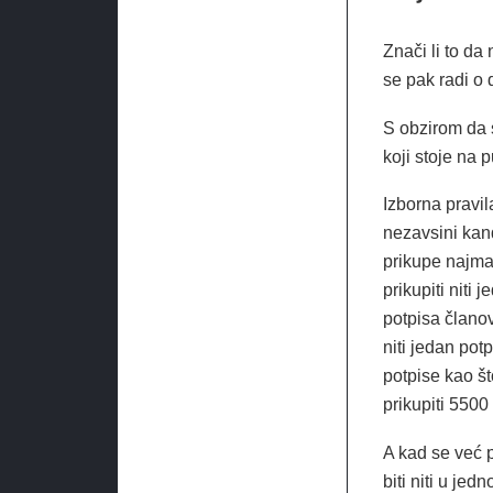
Znači li to da 
se pak radi o
S obzirom da 
koji stoje na p
Izborna pravil
nezavsini kand
prikupe najma
prikupiti niti
potpisa članov
niti jedan potp
potpise kao št
prikupiti 5500 
A kad se već p
biti niti u je