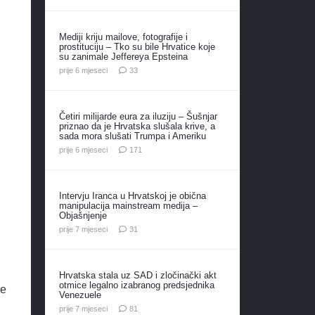
Mediji kriju mailove, fotografije i
prostituciju – Tko su bile Hrvatice koje
su zanimale Jeffereya Epsteina
komentara
prije 6 mjeseci
33
Četiri milijarde eura za iluziju – Šušnjar
priznao da je Hrvatska slušala krive, a
sada mora slušati Trumpa i Ameriku
komentar
prije 6 mjeseci
171
Intervju Iranca u Hrvatskoj je obična
manipulacija mainstream medija –
Objašnjenje
komentar
prije 7 mjeseci
31
Hrvatska stala uz SAD i zločinački akt
otmice legalno izabranog predsjednika
će
Venezuele
komentar
prije 7 mjeseci
81