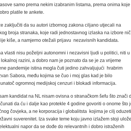
glasove samo prema nekim izabranim listama, prema onima koje
obro platile te ankete.
e zaključiti da su autori izbornog zakona ciljano utjecali na
kog broja stranaka, koje radi jednostavnog izlaska na izbore ni
lije kiše, a namjerno otežali prijavu nezavisnih kandidata.
 vlasti nisu poželjni autonomni i nezavisni ljudi u politici, niti u
 lokalnoj razini, a dobro nam je poznato da se je za vrijeme
ene pandemije istina mogla čuti jedino zahvaljujući hrabrim
zvan Sabora, među kojima se čuo i moj glas kad je bilo
 unatoč ogromnoj medijskoj cenzuri i blokadi informacija.
sam kandidat na NL nisam ovisna o stranačkom šefu što znači 
čunati da ću i dalje kao protekle 4 godine govoriti o onome što j
čnog čovjeka, a ne korporacija i globalitsta kojima je cilj oduzet
ržavni suverenitet. Iza svake teme koju javno izlažem stoji ulož
intelektualni napor da se dođe do relevantnih i dobro istraženih