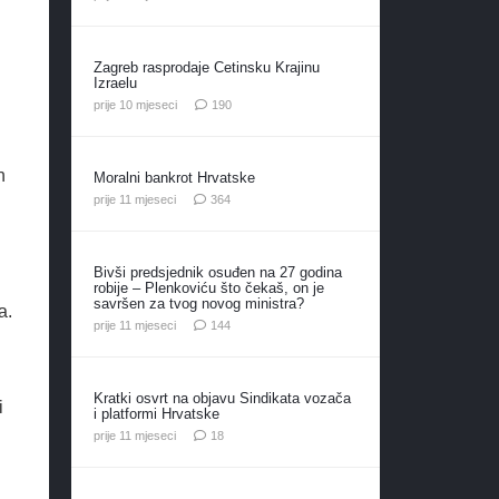
Zagreb rasprodaje Cetinsku Krajinu
Izraelu
komentara
prije 10 mjeseci
190
h
Moralni bankrot Hrvatske
komentara
prije 11 mjeseci
364
Bivši predsjednik osuđen na 27 godina
robije – Plenkoviću što čekaš, on je
savršen za tvog novog ministra?
a.
komentara
prije 11 mjeseci
144
Kratki osvrt na objavu Sindikata vozača
i
i platformi Hrvatske
komentara
prije 11 mjeseci
18