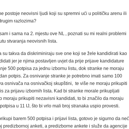
ne postoje neovisni ljudi koji su spremni ući u političku arenu ili
 drugim razlozima?
sam i sama na 2. mjestu ove NL , poznati su mi realni problemi
utu stvaranja neovisnih lista.
a su takva da diskriminiraju sve one koji se žele kandidirati kao
idati jer je njima postavljen uvjet da prije prijave kandidature
nje 500 potpisa za jednu izbornu listu, dok stranke ne moraju
 jedan potpis. Za osnivanje stranke je potrebno imati samo 100
a osnivača na osnivačkoj skupštini, te više ne moraju prikupiti
is za prijavu izbornih lista. Kad bi stranke morale prikupljati
o moraju prikupiti nezavisni kandidati, to bi značilo da moraju
potpisa u 11 IJ, što bi vrlo mali broj stranaka uspio provesti.
rikupi barem 500 potpisa i prijavi lista, gotovo je sigurno da ne
dnoj predizbornoj anketi, a predizborne ankete i služe da agencije