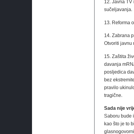
12. Javna TV i
sučeljavanja.
13. Reforma o
14. Zabrana p
Otvoriti javnu
15. Zaštita ži
davanja mRNA 
posljedica da
bez ekstremite
pravilo ukinu
tragične.
Sada nije vri
Saboru bude i
kao što je to 
glasnogovornic