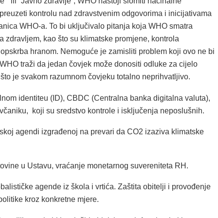
e“ ili “Javno zdravlje“, WHO nastoji slomiti nacinalne
 preuzeti kontrolu nad zdravstvenim odgovorima i inicijativama
lanica WHO-a. To bi uključivalo pitanja koja WHO smatra
 zdravljem, kao što su klimatske promjene, kontrola
i opskrba hranom. Nemoguće je zamisliti problem koji ovo ne bi
 WHO traži da jedan čovjek može donositi odluke za cijelo
 što je svakom razumnom čovjeku totalno neprihvatljivo.
lnom identiteu (ID), CBDC (Centralna banka digitalna valuta),
čaniku, koji su sredstvo kontrole i isključenja neposlušnih.
tskoj agendi izgrađenoj na prevari da CO2 izaziva klimatske
otovine u Ustavu, vraćanje monetarnog suvereniteta RH.
obalističke agende iz škola i vrtića. Zaštita obitelji i provođenje
olitike kroz konkretne mjere.