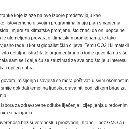
ranke koje izlaze na ove izbore predstavljaju kao
ičke, istovremeno u svojim programima imaju plan smanjenja
sida i mjere za klimatske promjene, što znači da oni uopće ne
 je utemeljena prevara o klimatskim promjenama, te tako
svjesno rade u korist globalističkih ciljeva. Temu CO2 i klimatski
rlo detaljno istražila te argumentirano o tome govorila na više
mala sam se i dalje ću se zauzimati za sve ono što je u interesu
ka i općeg dobra.
govora, mišljenja i savjesti se mora poštivati u svim okolnostim
 smije dokidati temeljna ljudska prava niti pod izlikom brige za
nja.
izbora za zdravstvene odluke liječenja i cijepljenja u redovnim 
nim situacijama.
erenosti bez suverenosti u proizvodnji hrane – bez GMO-a i