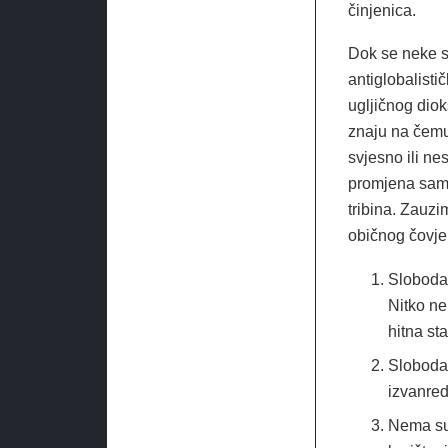
činjenica.
Dok se neke st
antiglobalist
ugljičnog diok
znaju na čemu
svjesno ili ne
promjena sam v
tribina. Zauzi
običnog čovje
Sloboda 
Nitko ne
hitna sta
Sloboda 
izvanred
Nema suv