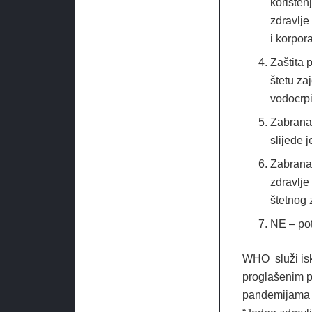
korištenj
zdravlje
i korpor
Zaštita 
štetu za
vodocrpi
Zabrana 
slijede 
Zabrana 
zdravlje
štetnog 
NE – po
WHO služi isk
proglašenim p
pandemijama 