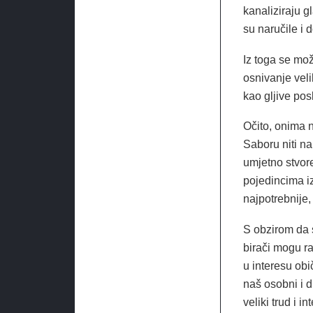
kanaliziraju 
su naručile i d
Iz toga se mož
osnivanje veli
kao gljive pos
Očito, onima na
Saboru niti na
umjetno stvor
pojedincima i
najpotrebnije,
S obzirom da 
birači mogu ra
u interesu obi
naš osobni i d
veliki trud i 