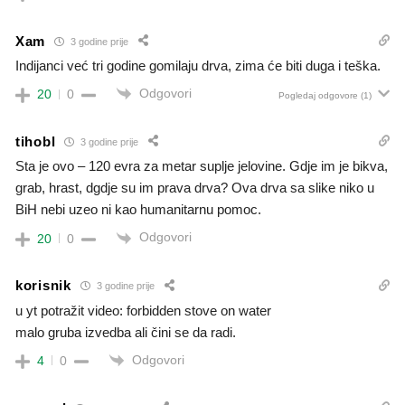
Xam
3 godine prije
Indijanci već tri godine gomilaju drva, zima će biti duga i teška.
Odgovori
20
0
Pogledaj odgovore
(1)
tihobl
3 godine prije
Sta je ovo – 120 evra za metar suplje jelovine. Gdje im je bikva,
grab, hrast, dgdje su im prava drva? Ova drva sa slike niko u
BiH nebi uzeo ni kao humanitarnu pomoc.
Odgovori
20
0
korisnik
3 godine prije
u yt potražit video: forbidden stove on water
malo gruba izvedba ali čini se da radi.
Odgovori
4
0