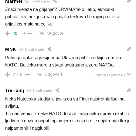
marmel
3 godine prije
Znaci prelaze na grijanje”ZDRVIMA”ako , ako, ekoloski
prihvatljivo, nek jos malo posalju tenkova Ukrajini pa ce se
grijati jos malo na celiku.
Odgovori
20
0
MNK
3 godine prije
Putin genijalac agresijom na Ukrajinu priblizio dvije zemlje u
NATO. Balticko more u stvari unutrasno jezero NATOa.
Odgovori
2
0
Pogledaj odgovore
(1)
Tre=binj
3 godine prije
Neka Natovska studija je javila da su Finci najstretniji ljudi na
svijetu.
Ti znastvenici iz neke NATO drzave imaju neku spravu i zabiju
ljudima u guzicu poput toplomjera i znaju tko je najstreniji i tko je
najpametniji i najgluplji.