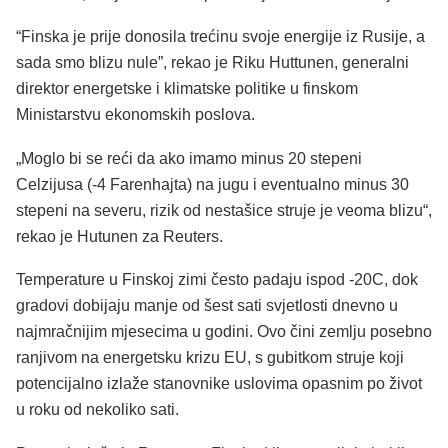
“Finska je prije donosila trećinu svoje energije iz Rusije, a
sada smo blizu nule”, rekao je Riku Huttunen, generalni
direktor energetske i klimatske politike u finskom
Ministarstvu ekonomskih poslova.
„Moglo bi se reći da ako imamo minus 20 stepeni
Celzijusa (-4 Farenhajta) na jugu i eventualno minus 30
stepeni na severu, rizik od nestašice struje je veoma blizu“,
rekao
je Hutunen za Reuters.
Temperature u Finskoj zimi često padaju ispod -20C, dok
gradovi dobijaju manje od šest sati svjetlosti dnevno u
najmračnijim mjesecima u godini. Ovo čini zemlju posebno
ranjivom na energetsku krizu EU, s gubitkom struje koji
potencijalno izlaže stanovnike uslovima opasnim po život
u roku od nekoliko sati.