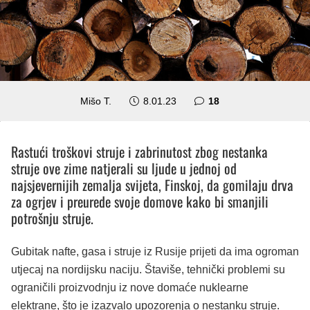
komentara
Mišo T.
8.01.23
18
Rastući troškovi struje i zabrinutost zbog nestanka
struje ove zime natjerali su ljude u jednoj od
najsjevernijih zemalja svijeta, Finskoj, da gomilaju drva
za ogrjev i preurede svoje domove kako bi smanjili
potrošnju struje.
Gubitak nafte, gasa i struje iz Rusije prijeti da ima ogroman
utjecaj na nordijsku naciju. Štaviše, tehnički problemi su
ograničili proizvodnju iz nove domaće nuklearne
elektrane, što je izazvalo upozorenja o nestanku struje.