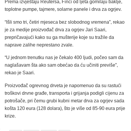
Prema izvještaju Reutersa, Finci od ljeta gomilaju baklje,
toplotne pumpe, tajmere, solarne panele i drva za ogrjev.
“Išli smo tri, četiri mjeseca bez slobodnog vremena”, rekao
je za medije proizvođač drva za ogrjev Jari Saari,
prepričavajući kako su ga mušterije koje su tražile da
naprave zalihe neprestano zvale.
“U jednom trenutku nas je čekalo 400 ljudi, počeo sam da
naglašavam šta ako sam obećao da ću učiniti previše”,
rekao je Saari.
Proizvođač ogrevnog drveta je napomenuo da su rastući
troškovi drvne građe, transporta i grijanja podigli cijenu za
potrošače, pri čemu grubi kubni metar drva za ogrjev sada
košta 120 eura (128 dolara), što je više od 85-90 eura prije
krize.