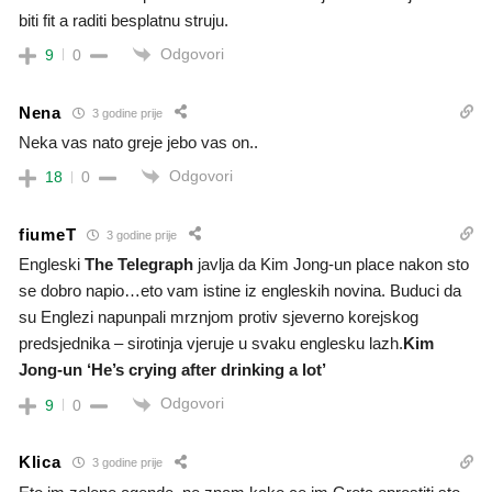
biti fit a raditi besplatnu struju.
Odgovori
9
0
Nena
3 godine prije
Neka vas nato greje jebo vas on..
Odgovori
18
0
fiumeT
3 godine prije
Engleski
The Telegraph
javlja da Kim Jong-un place nakon sto
se dobro napio…eto vam istine iz engleskih novina. Buduci da
su Englezi napunpali mrznjom protiv sjeverno korejskog
predsjednika – sirotinja vjeruje u svaku englesku lazh.
Kim
Jong-un ‘He’s crying after drinking a lot’
Odgovori
9
0
Klica
3 godine prije