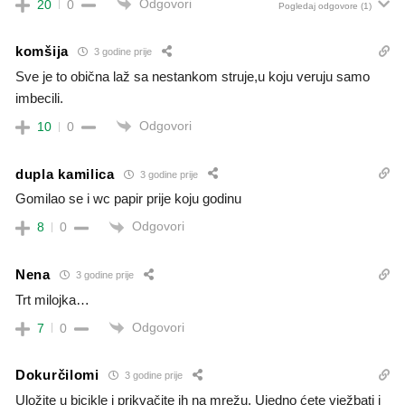
Odgovori
20
0
Pogledaj odgovore
(1)
komšija
3 godine prije
Sve je to obična laž sa nestankom struje,u koju veruju samo
imbecili.
Odgovori
10
0
dupla kamilica
3 godine prije
Gomilao se i wc papir prije koju godinu
Odgovori
8
0
Nena
3 godine prije
Trt milojka…
Odgovori
7
0
Dokurčilomi
3 godine prije
Uložite u bicikle i prikvačite ih na mrežu. Ujedno ćete vježbati i