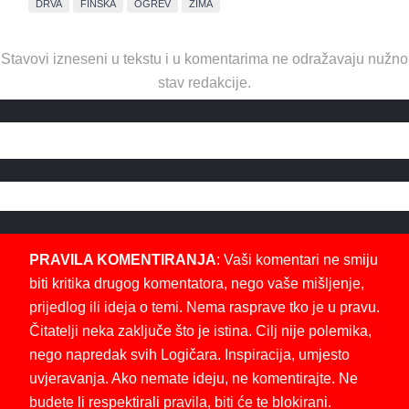
DRVA
FINSKA
OGREV
ZIMA
Stavovi izneseni u tekstu i u komentarima ne odražavaju nužno
stav redakcije.
PRAVILA KOMENTIRANJA
: Vaši komentari ne smiju
biti kritika drugog komentatora, nego vaše mišljenje,
prijedlog ili ideja o temi. Nema rasprave tko je u pravu.
Čitatelji neka zaključe što je istina. Cilj nije polemika,
nego napredak svih Logičara. Inspiracija, umjesto
uvjeravanja. Ako nemate ideju, ne komentirajte. Ne
budete li respektirali pravila, biti će te blokirani.