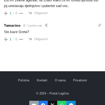
Eto im zelene agende, ne znam kako ce im Greta oprostiti sto
joj unistavaju djetinjstvo i pubertet sad vec.
Odgovori
1
0
Tamarino
3 godine prije
Sto kaze Greta?
Odgovori
1
0
Početna
Kontakt
O nama
Privatnost
© 2024 – Portal Logično