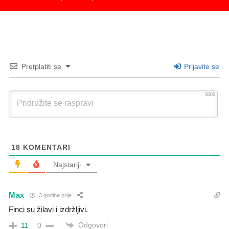
Pretplatiti se
Prijavite se
3000
18
KOMENTARI
Najstariji
Max
3 godine prije
Finci su žilavi i izdržljivi.
Odgovori
11
0