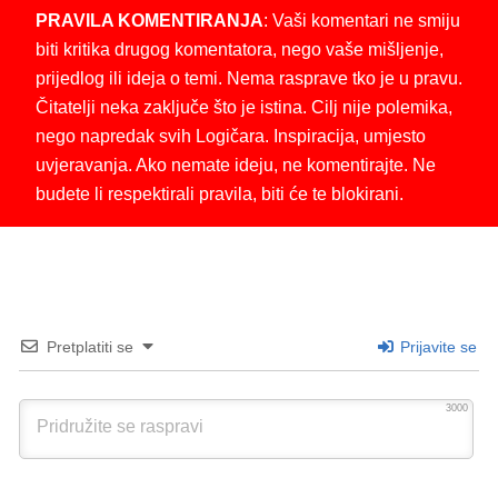
PRAVILA KOMENTIRANJA
: Vaši komentari ne smiju
biti kritika drugog komentatora, nego vaše mišljenje,
prijedlog ili ideja o temi. Nema rasprave tko je u pravu.
Čitatelji neka zaključe što je istina. Cilj nije polemika,
nego napredak svih Logičara. Inspiracija, umjesto
uvjeravanja. Ako nemate ideju, ne komentirajte. Ne
budete li respektirali pravila, biti će te blokirani.
Pretplatiti se
Prijavite se
3000