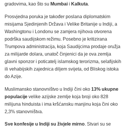
gradovima, kao što su
Mumbai
i
Kalkuta
.
Prosvjedna poruka je također poslana diplomatskim
misijama Sjedinjenih Država i Velike Britanije u Indiji, a
Washingtonu i Londonu se zamjera njihova otvorena
podrška saudijskom režimu. Posebno je kritizirana
Trumpova administracija, koja Saudijcima prodaje oružja
za milijarde dolara, unatoč činjenici da je ova zemlja
glavni sponzor i poticatelj islamskog terorizma, selafijskih
ili vehabijskih zajednica diljem svijeta, od Bliskog istoka
do Azije.
Muslimansko stanovništvo u Indiji čini oko
13% ukupne
populacije
velike azijske zemlje koja broji oko 828
milijuna hinduista i ima kršćansku manjinu koja čini oko
2,3% stanovništva.
Sve konfesije u Indiji su živjele mirno
. Stvari su se