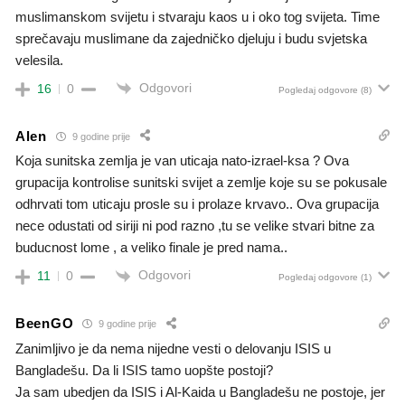
muslimanskom svijetu i stvaraju kaos u i oko tog svijeta. Time
sprečavaju muslimane da zajedničko djeluju i budu svjetska
velesila.
Odgovori
16
0
Pogledaj odgovore
(8)
Alen
9 godine prije
Koja sunitska zemlja je van uticaja nato-izrael-ksa ? Ova
grupacija kontrolise sunitski svijet a zemlje koje su se pokusale
odhrvati tom uticaju prosle su i prolaze krvavo.. Ova grupacija
nece odustati od siriji ni pod razno ,tu se velike stvari bitne za
buducnost lome , a veliko finale je pred nama..
Odgovori
11
0
Pogledaj odgovore
(1)
BeenGO
9 godine prije
Zanimljivo je da nema nijedne vesti o delovanju ISIS u
Bangladešu. Da li ISIS tamo uopšte postoji?
Ja sam ubedjen da ISIS i Al-Kaida u Bangladešu ne postoje, jer