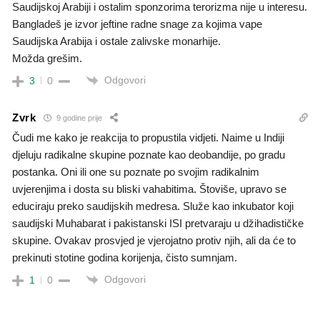
Saudijskoj Arabiji i ostalim sponzorima terorizma nije u interesu.
Bangladeš je izvor jeftine radne snage za kojima vape
Saudijska Arabija i ostale zalivske monarhije.
Možda grešim.
Odgovori
3
0
Zvrk
9 godine prije
Čudi me kako je reakcija to propustila vidjeti. Naime u Indiji
djeluju radikalne skupine poznate kao deobandije, po gradu
postanka. Oni ili one su poznate po svojim radikalnim
uvjerenjima i dosta su bliski vahabitima. Štoviše, upravo se
educiraju preko saudijskih medresa. Služe kao inkubator koji
saudijski Muhabarat i pakistanski ISI pretvaraju u džihadističke
skupine. Ovakav prosvjed je vjerojatno protiv njih, ali da će to
prekinuti stotine godina korijenja, čisto sumnjam.
Odgovori
1
0