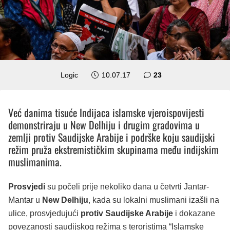
komentara
Logic
10.07.17
23
Već danima tisuće Indijaca islamske vjeroispovijesti
demonstriraju u New Delhiju i drugim gradovima u
zemlji protiv Saudijske Arabije i podrške koju saudijski
režim pruža ekstremističkim skupinama među indijskim
muslimanima.
Prosvjedi
su počeli prije nekoliko dana u četvrti Jantar-
Mantar u
New Delhiju
, kada su lokalni muslimani izašli na
ulice, prosvjedujući
protiv Saudijske Arabije
i dokazane
povezanosti saudijskog režima s teroristima “Islamske