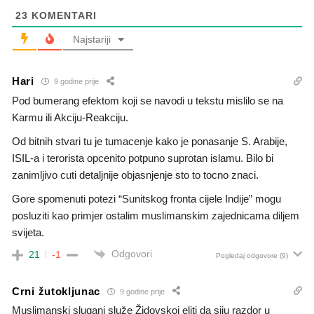
23
KOMENTARI
Najstariji
Hari
9 godine prije
Pod bumerang efektom koji se navodi u tekstu mislilo se na
Karmu ili Akciju-Reakciju.
Od bitnih stvari tu je tumacenje kako je ponasanje S. Arabije,
ISIL-a i terorista opcenito potpuno suprotan islamu. Bilo bi
zanimljivo cuti detaljnije objasnjenje sto to tocno znaci.
Gore spomenuti potezi “Sunitskog fronta cijele Indije” mogu
posluziti kao primjer ostalim muslimanskim zajednicama diljem
svijeta.
Odgovori
21
-1
Pogledaj odgovore
(9)
Crni žutokljunac
9 godine prije
Muslimanski slugani služe Židovskoj eliti da siju razdor u