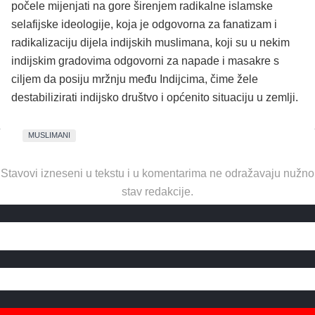
počele mijenjati na gore širenjem radikalne islamske
selafijske ideologije, koja je odgovorna za fanatizam i
radikalizaciju dijela indijskih muslimana, koji su u nekim
indijskim gradovima odgovorni za napade i masakre s
ciljem da posiju mržnju među Indijcima, čime žele
destabilizirati indijsko društvo i općenito situaciju u zemlji.
MUSLIMANI
Stavovi izneseni u tekstu i u komentarima ne odražavaju nužno
stav redakcije.