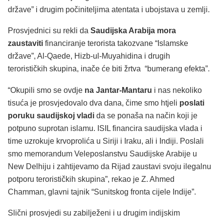
države” i drugim počiniteljima atentata i ubojstava u zemlji.
Prosvjednici su rekli da
Saudijska Arabija mora
zaustaviti
financiranje terorista takozvane “Islamske
države”, Al-Qaede, Hizb-ul-Muyahidina i drugih
terorističkih skupina, inače će biti žrtva “bumerang efekta”.
“Okupili smo se ovdje
na Jantar-Mantaru
i nas nekoliko
tisuća je prosvjedovalo dva dana, čime smo htjeli
poslati
poruku saudijskoj vladi
da se ponaša na način koji je
potpuno suprotan islamu. ISIL financira saudijska vlada i
time uzrokuje krvoprolića u Siriji i Iraku, ali i Indiji. Poslali
smo memorandum Veleposlanstvu Saudijske Arabije u
New Delhiju i zahtijevamo da Rijad zaustavi svoju ilegalnu
potporu terorističkih skupina”, rekao je Z. Ahmed
Chamman, glavni tajnik “Sunitskog fronta cijele Indije”.
Slični prosvjedi su zabilježeni i u drugim indijskim