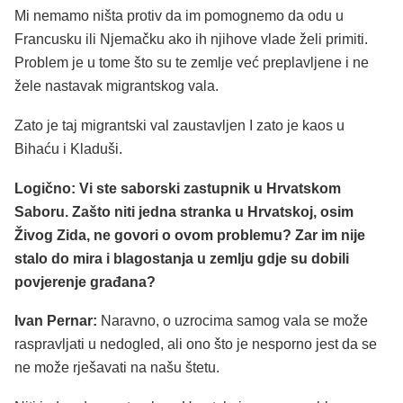
Mi nemamo ništa protiv da im pomognemo da odu u
Francusku ili Njemačku ako ih njihove vlade želi primiti.
Problem je u tome što su te zemlje već preplavljene i ne
žele nastavak migrantskog vala.
Zato je taj migrantski val zaustavljen I zato je kaos u
Bihaću i Kladuši.
Logično: Vi ste saborski zastupnik u Hrvatskom
Saboru. Zašto niti jedna stranka u Hrvatskoj, osim
Živog Zida, ne govori o ovom problemu? Zar im nije
stalo do mira i blagostanja u zemlju gdje su dobili
povjerenje građana?
Ivan Pernar:
Naravno, o uzrocima samog vala se može
raspravljati u nedogled, ali ono što je nesporno jest da se
ne može rješavati na našu štetu.