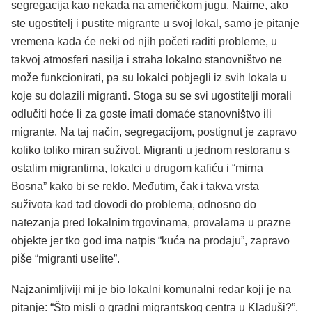
segregacija kao nekada na američkom jugu. Naime, ako
ste ugostitelj i pustite migrante u svoj lokal, samo je pitanje
vremena kada će neki od njih početi raditi probleme, u
takvoj atmosferi nasilja i straha lokalno stanovništvo ne
može funkcionirati, pa su lokalci pobjegli iz svih lokala u
koje su dolazili migranti. Stoga su se svi ugostitelji morali
odlučiti hoće li za goste imati domaće stanovništvo ili
migrante. Na taj način, segregacijom, postignut je zapravo
koliko toliko miran suživot. Migranti u jednom restoranu s
ostalim migrantima, lokalci u drugom kafiću i “mirna
Bosna” kako bi se reklo. Međutim, čak i takva vrsta
suživota kad tad dovodi do problema, odnosno do
natezanja pred lokalnim trgovinama, provalama u prazne
objekte jer tko god ima natpis “kuća na prodaju”, zapravo
piše “migranti uselite”.
Najzanimljiviji mi je bio lokalni komunalni redar koji je na
pitanje: “Što misli o gradni migrantskog centra u Kladuši?”,