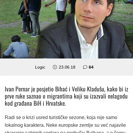
komentara
Logic
23.06.18
64
Ivan Pernar je posjetio Bihać i Veliku Kladušu, kako bi iz
prve ruke saznao o migrantima koji su izazvali nelagodu
kod građana BiH i Hrvatske.
Radi se o krizi usred turističke sezone, koja nije samo
lokalnog karaktera. Neke europske zemlje su već najavile
stvaranje sabirnih centara na području Balkana, a o čemu