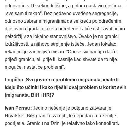
odgovorio s 10 sekundi tišine, a potom nastavio riječima –
“sve sam ti rekao”. Bez nedavno uvedene segregacije,
odnosno zabrane migrantima da se kreću po određenim
dijelovima grada, ulaze u određene kafiće i sl., život bi bio
neizdržljiv za lokalno stanovništvo. Ovako je na granici
izdržljivosti, a njihovo strpljenje istječe. Jedan lokalac
rekao mi je zanimljivu misao: “Oni se svi nadaju da će
prijeći granicu, ali prije ili kasnije kad shvate da to nije
moguće, nastat će problemi”.
Logično: Svi govore o problemu migranata, imate li
ideju što učiniti i kako riješiti ovaj problem u korist svih
(migranata, BiH i HR)?
Ivan Pernar:
Jedino rješenje je potpuno zatvaranje
Hrvatske i BiH granice za njih, te deportacija u zemlje
podrijetla. Granicu na Drini je relativno lako kontrolirati.