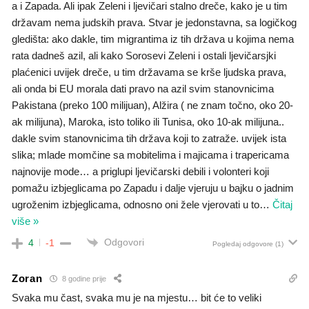
a i Zapada. Ali ipak Zeleni i ljevičari stalno dreče, kako je u tim
državam nema judskih prava. Stvar je jedonstavna, sa logičkog
gledišta: ako dakle, tim migrantima iz tih država u kojima nema
rata dadneš azil, ali kako Sorosevi Zeleni i ostali ljevičarsjki
plaćenici uvijek dreče, u tim državama se krše ljudska prava,
ali onda bi EU morala dati pravo na azil svim stanovnicima
Pakistana (preko 100 milijuan), Alžira ( ne znam točno, oko 20-
ak milijuna), Maroka, isto toliko ili Tunisa, oko 10-ak milijuna..
dakle svim stanovnicima tih država koji to zatraže. uvijek ista
slika; mlade momčine sa mobitelima i majicama i trapericama
najnovije mode… a priglupi ljevičarski debili i volonteri koji
pomažu izbjeglicama po Zapadu i dalje vjeruju u bajku o jadnim
ugroženim izbjeglicama, odnosno oni žele vjerovati u to
…
Čitaj
više »
Odgovori
4
-1
Pogledaj odgovore
(1)
Zoran
8 godine prije
Svaka mu čast, svaka mu je na mjestu… bit će to veliki