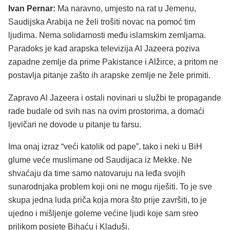
Ivan Pernar:
Ma naravno, umjesto na rat u Jemenu,
Saudijska Arabija ne želi trošiti novac na pomoć tim
ljudima. Nema solidarnosti među islamskim zemljama.
Paradoks je kad arapska televizija Al Jazeera poziva
zapadne zemlje da prime Pakistance i Alžirce, a pritom ne
postavlja pitanje zašto ih arapske zemlje ne žele primiti.
Zapravo Al Jazeera i ostali novinari u službi te propagande
rade budale od svih nas na ovim prostorima, a domaći
ljevičari ne dovode u pitanje tu farsu.
Ima onaj izraz “veći katolik od pape”, tako i neki u BiH
glume veće muslimane od Saudijaca iz Mekke. Ne
shvaćaju da time samo natovaruju na leđa svojih
sunarodnjaka problem koji oni ne mogu riješiti. To je sve
skupa jedna luda priča koja mora što prije završiti, to je
ujedno i mišljenje goleme većine ljudi koje sam sreo
prilikom posjete Bihaću i Kladuši.