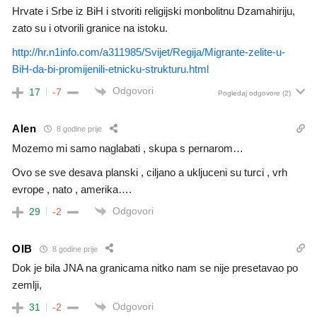
Hrvate i Srbe iz BiH i stvoriti religijski monbolitnu Dzamahiriju,
zato su i otvorili granice na istoku.
http://hr.n1info.com/a311985/Svijet/Regija/Migrante-zelite-u-
BiH-da-bi-promijenili-etnicku-strukturu.html
Odgovori
17
-7
Pogledaj odgovore
(2)
Alen
8 godine prije
Mozemo mi samo naglabati , skupa s pernarom…
Ovo se sve desava planski , ciljano a ukljuceni su turci , vrh
evrope , nato , amerika….
Odgovori
29
-2
OIB
8 godine prije
Dok je bila JNA na granicama nitko nam se nije presetavao po
zemlji,
Odgovori
31
-2