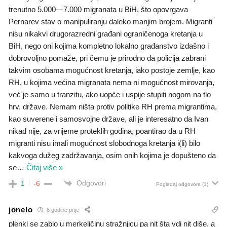
trenutno 5.000—7.000 migranata u BiH, što opovrgava
Pernarev stav o manipuliranju daleko manjim brojem. Migranti
nisu nikakvi drugorazredni građani ograničenoga kretanja u
BiH, nego oni kojima kompletno lokalno građanstvo izdašno i
dobrovoljno pomaže, pri čemu je prirodno da policija zabrani
takvim osobama mogućnost kretanja, iako postoje zemlje, kao
RH, u kojima većina migranata nema ni mogućnost mirovanja,
već je samo u tranzitu, ako uopće i uspije stupiti nogom na tlo
hrv. države. Nemam ništa protiv politike RH prema migrantima,
kao suverene i samosvojne države, ali je interesatno da Ivan
nikad nije, za vrijeme proteklih godina, poantirao da u RH
migranti nisu imali mogućnost slobodnoga kretanja i(li) bilo
kakvoga dužeg zadržavanja, osim onih kojima je dopušteno da
se
…
Čitaj više »
Odgovori
1
-6
Pogledaj odgovore
(1)
jonelo
8 godine prije
plenki se zabio u merkeličinu stražnjicu pa nit šta vdi nit diše, a