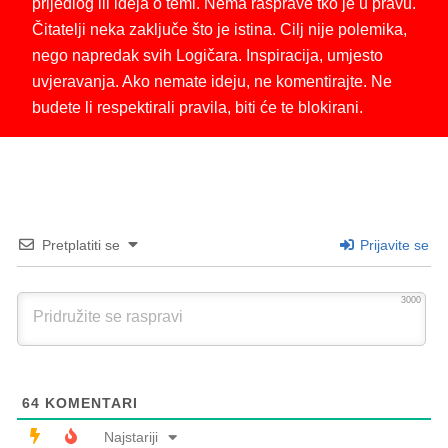
prijedlog ili ideja o temi. Nema rasprave tko je u pravu.
Čitatelji neka zaključe što je istina. Cilj nije polemika,
nego napredak svih Logičara. Inspiracija, umjesto
uvjeravanja. Ako nemate ideju, ne komentirajte. Ne
budete li respektirali pravila, biti će te blokirani.
Pretplatiti se
Prijavite se
3000
64
KOMENTARI
Najstariji