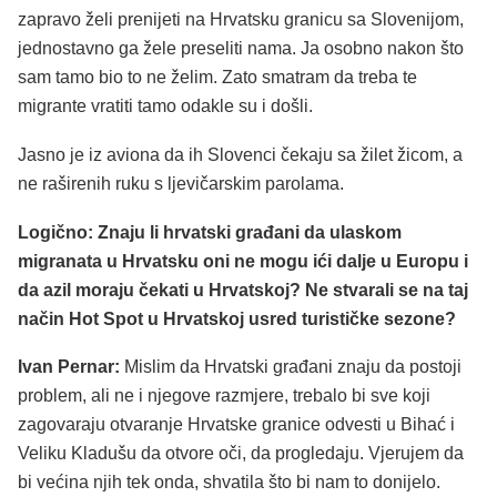
zapravo želi prenijeti na Hrvatsku granicu sa Slovenijom,
jednostavno ga žele preseliti nama. Ja osobno nakon što
sam tamo bio to ne želim. Zato smatram da treba te
migrante vratiti tamo odakle su i došli.
Jasno je iz aviona da ih Slovenci čekaju sa žilet žicom, a
ne raširenih ruku s ljevičarskim parolama.
Logično: Znaju li hrvatski građani da ulaskom
migranata u Hrvatsku oni ne mogu ići dalje u Europu i
da azil moraju čekati u Hrvatskoj? Ne stvarali se na taj
način Hot Spot u Hrvatskoj usred turističke sezone?
Ivan Pernar:
Mislim da Hrvatski građani znaju da postoji
problem, ali ne i njegove razmjere, trebalo bi sve koji
zagovaraju otvaranje Hrvatske granice odvesti u Bihać i
Veliku Kladušu da otvore oči, da progledaju. Vjerujem da
bi većina njih tek onda, shvatila što bi nam to donijelo.