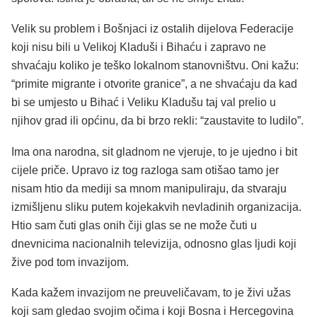
Velik su problem i Bošnjaci iz ostalih dijelova Federacije
koji nisu bili u Velikoj Kladuši i Bihaću i zapravo ne
shvaćaju koliko je teško lokalnom stanovništvu. Oni kažu:
“primite migrante i otvorite granice”, a ne shvaćaju da kad
bi se umjesto u Bihać i Veliku Kladušu taj val prelio u
njihov grad ili općinu, da bi brzo rekli: “zaustavite to ludilo”.
Ima ona narodna, sit gladnom ne vjeruje, to je ujedno i bit
cijele priče. Upravo iz tog razloga sam otišao tamo jer
nisam htio da mediji sa mnom manipuliraju, da stvaraju
izmišljenu sliku putem kojekakvih nevladinih organizacija.
Htio sam čuti glas onih čiji glas se ne može čuti u
dnevnicima nacionalnih televizija, odnosno glas ljudi koji
žive pod tom invazijom.
Kada kažem invazijom ne preuveličavam, to je živi užas
koji sam gledao svojim očima i koji Bosna i Hercegovina