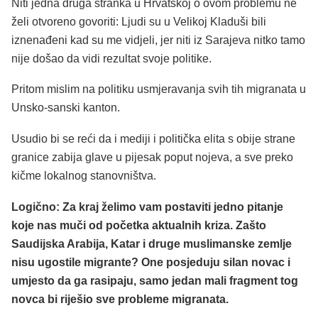
Niti jedna druga stranka u Hrvatskoj o ovom problemu ne
želi otvoreno govoriti: Ljudi su u Velikoj Kladuši bili
iznenađeni kad su me vidjeli, jer niti iz Sarajeva nitko tamo
nije došao da vidi rezultat svoje politike.
Pritom mislim na politiku usmjeravanja svih tih migranata u
Unsko-sanski kanton.
Usudio bi se reći da i mediji i politička elita s obije strane
granice zabija glave u pijesak poput nojeva, a sve preko
kičme lokalnog stanovništva.
Logično: Za kraj želimo vam postaviti jedno pitanje
koje nas muči od početka aktualnih kriza. Zašto
Saudijska Arabija, Katar i druge muslimanske zemlje
nisu ugostile migrante? One posjeduju silan novac i
umjesto da ga rasipaju, samo jedan mali fragment tog
novca bi riješio sve probleme migranata.