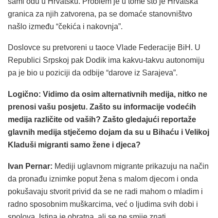
sami odu u Hrvatsku. Problem je u tome što je Hrvatska
granica za njih zatvorena, pa se domaće stanovništvo
našlo između “čekića i nakovnja”.
Doslovce su pretvoreni u taoce Vlade Federacije BiH. U
Republici Srpskoj pak Dodik ima kakvu-takvu autonomiju
pa je bio u poziciji da odbije “darove iz Sarajeva”.
Logično: Vidimo da osim alternativnih medija, nitko ne
prenosi vašu posjetu. Zašto su informacije vodećih
medija različite od vaših? Zašto gledajući reportaže
glavnih medija stječemo dojam da su u Bihaću i Velikoj
Kladuši migranti samo žene i djeca?
Ivan Pernar:
Mediji uglavnom migrante prikazuju na način
da pronađu iznimke poput žena s malom djecom i onda
pokušavaju stvorit privid da se ne radi mahom o mladim i
radno sposobnim muškarcima, već o ljudima svih dobi i
spolova. Istina je obratna, ali se ne smije znati.