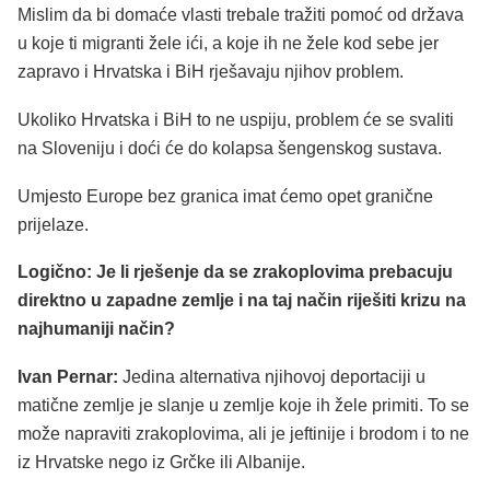
Mislim da bi domaće vlasti trebale tražiti pomoć od država
u koje ti migranti žele ići, a koje ih ne žele kod sebe jer
zapravo i Hrvatska i BiH rješavaju njihov problem.
Ukoliko Hrvatska i BiH to ne uspiju, problem će se svaliti
na Sloveniju i doći će do kolapsa šengenskog sustava.
Umjesto Europe bez granica imat ćemo opet granične
prijelaze.
Logično: Je li rješenje da se zrakoplovima prebacuju
direktno u zapadne zemlje i na taj način riješiti krizu na
najhumaniji način?
Ivan Pernar:
Jedina alternativa njihovoj deportaciji u
matične zemlje je slanje u zemlje koje ih žele primiti. To se
može napraviti zrakoplovima, ali je jeftinije i brodom i to ne
iz Hrvatske nego iz Grčke ili Albanije.