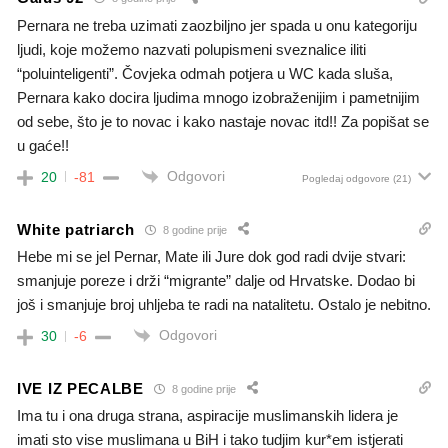
Pernara ne treba uzimati zaozbiljno jer spada u onu kategoriju
ljudi, koje možemo nazvati polupismeni sveznalice iliti
“poluinteligenti”. Čovjeka odmah potjera u WC kada sluša,
Pernara kako docira ljudima mnogo izobraženijim i pametnijim
od sebe, što je to novac i kako nastaje novac itd!! Za popišat se
u gaće!!
Odgovori
20
-81
Pogledaj odgovore
(21)
White patriarch
8 godine prije
Hebe mi se jel Pernar, Mate ili Jure dok god radi dvije stvari:
smanjuje poreze i drži “migrante” dalje od Hrvatske. Dodao bi
još i smanjuje broj uhljeba te radi na natalitetu. Ostalo je nebitno.
Odgovori
30
-6
IVE IZ PECALBE
8 godine prije
Ima tu i ona druga strana, aspiracije muslimanskih lidera je
imati sto vise muslimana u BiH i tako tudjim kur*em istjerati