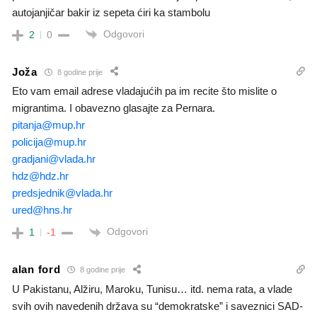
autojanjičar bakir iz sepeta ćiri ka stambolu
Odgovori
2
0
Joža
8 godine prije
Eto vam email adrese vladajućih pa im recite što mislite o
migrantima. I obavezno glasajte za Pernara.
pitanja@mup.hr
policija@mup.hr
gradjani@vlada.hr
hdz@hdz.hr
predsjednik@vlada.hr
ured@hns.hr
Odgovori
1
-1
alan ford
8 godine prije
U Pakistanu, Alžiru, Maroku, Tunisu… itd. nema rata, a vlade
svih ovih navedenih država su “demokratske” i saveznici SAD-