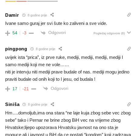
Damir
8 godine prije
Ivane samo guraj jer svi šute ko zaliveni a sve vide.
Odgovori
54
-3
Pogledaj odgovore
(6)
pingpong
8 godine prije
uvijek ista “prica”, iz prve ruke, mediji, mediji, mediji, mediji I
samo mediji koji me ne vole……
niti je intervju niti mediji prave budale of nas. mediji mogu jedino
praviti budale od onih koji to I jesu, od budala !
Odgovori
17
-21
Siniša
8 godine prije
Hm….domoljub,ima ona stara “ne laje kuja zbog sebe vec zbog
sebe” tako i Pernar ne brine zbog BiH vec na vrijeme zbog
Hrvatske;lijepo upozorava Hrvatsku javnost na ono sta je
moguce ali i javnost u BiH da ce postati “kondom” koji zadrzava