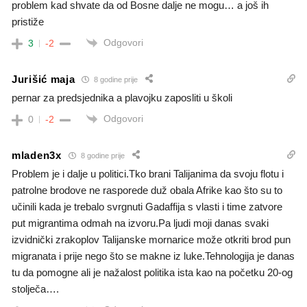
problem kad shvate da od Bosne dalje ne mogu… a još ih
pristiže
Odgovori
3
-2
Jurišić maja
8 godine prije
pernar za predsjednika a plavojku zaposliti u školi
Odgovori
0
-2
mladen3x
8 godine prije
Problem je i dalje u politici.Tko brani Talijanima da svoju flotu i
patrolne brodove ne rasporede duž obala Afrike kao što su to
učinili kada je trebalo svrgnuti Gadaffija s vlasti i time zatvore
put migrantima odmah na izvoru.Pa ljudi moji danas svaki
izvidnički zrakoplov Talijanske mornarice može otkriti brod pun
migranata i prije nego što se makne iz luke.Tehnologija je danas
tu da pomogne ali je nažalost politika ista kao na početku 20-og
stolječa….