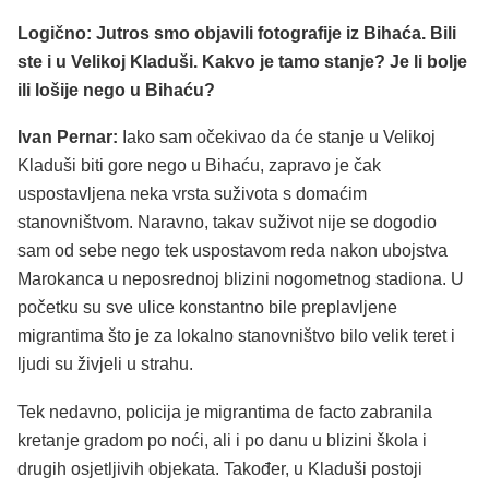
Logično: Jutros smo objavili fotografije iz Bihaća. Bili
ste i u Velikoj Kladuši. Kakvo je tamo stanje? Je li bolje
ili lošije nego u Bihaću?
Ivan Pernar:
Iako sam očekivao da će stanje u Velikoj
Kladuši biti gore nego u Bihaću, zapravo je čak
uspostavljena neka vrsta suživota s domaćim
stanovništvom. Naravno, takav suživot nije se dogodio
sam od sebe nego tek uspostavom reda nakon ubojstva
Marokanca u neposrednoj blizini nogometnog stadiona. U
početku su sve ulice konstantno bile preplavljene
migrantima što je za lokalno stanovništvo bilo velik teret i
ljudi su živjeli u strahu.
Tek nedavno, policija je migrantima de facto zabranila
kretanje gradom po noći, ali i po danu u blizini škola i
drugih osjetljivih objekata. Također, u Kladuši postoji