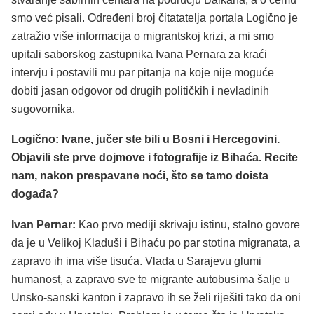
smo već pisali. Određeni broj čitatatelja portala Logično je
zatražio više informacija o migrantskoj krizi, a mi smo
upitali saborskog zastupnika Ivana Pernara za kraći
intervju i postavili mu par pitanja na koje nije moguće
dobiti jasan odgovor od drugih političkih i nevladinih
sugovornika.
Logično: Ivane, jučer ste bili u Bosni i Hercegovini.
Objavili ste prve dojmove i fotografije iz Bihaća. Recite
nam, nakon prespavane noći, što se tamo doista
događa?
Ivan Pernar:
Kao prvo mediji skrivaju istinu, stalno govore
da je u Velikoj Kladuši i Bihaću po par stotina migranata, a
zapravo ih ima više tisuća. Vlada u Sarajevu glumi
humanost, a zapravo sve te migrante autobusima šalje u
Unsko-sanski kanton i zapravo ih se želi riješiti tako da oni