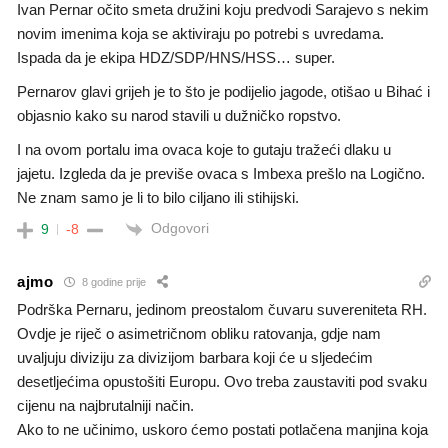
Ivan Pernar očito smeta družini koju predvodi Sarajevo s nekim
novim imenima koja se aktiviraju po potrebi s uvredama.
Ispada da je ekipa HDZ/SDP/HNS/HSS… super.
Pernarov glavi grijeh je to što je podijelio jagode, otišao u Bihać i
objasnio kako su narod stavili u dužničko ropstvo.
I na ovom portalu ima ovaca koje to gutaju tražeći dlaku u
jajetu. Izgleda da je previše ovaca s Imbexa prešlo na Logično.
Ne znam samo je li to bilo ciljano ili stihijski.
Odgovori
9
-8
ajmo
8 godine prije
Podrška Pernaru, jedinom preostalom čuvaru suvereniteta RH.
Ovdje je riječ o asimetričnom obliku ratovanja, gdje nam
uvaljuju diviziju za divizijom barbara koji će u sljedećim
desetljećima opustošiti Europu. Ovo treba zaustaviti pod svaku
cijenu na najbrutalniji način.
Ako to ne učinimo, uskoro ćemo postati potlačena manjina koja