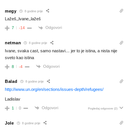
megy
8 godine prije
Lažeš,,lvane,,lažeš
Odgovori
7
-14
netman
8 godine prije
Ivane, svaka cast, samo nastavi… jer to je istina, a nista nije
sveto kao istina
Odgovori
8
-4
Balad
8 godine prije
http://www.un.org/en/sections/issues-depth/refugees/
Ladislav
Odgovori
1
0
Pogledaj odgovore
(2)
Jole
8 godine prije