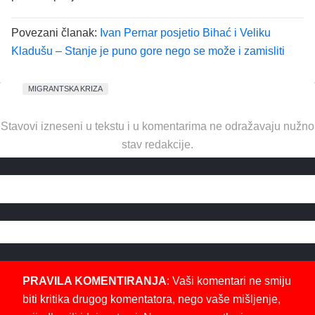
Povezani članak:
Ivan Pernar posjetio Bihać i Veliku
Kladušu – Stanje je puno gore nego se može i zamisliti
MIGRANTSKA KRIZA
Stavovi izneseni u tekstu i u komentarima ne odražavaju nužno
stav redakcije.
PRAVILA KOMENTIRANJA
: Vaši komentari ne smiju
biti kritika drugog komentatora, nego vaše mišljenje,