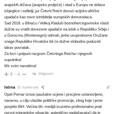
arapskih država (arapsko proljeće) i otad u Europu ne dolaze
izbjeglice i selitelji, jur Četvrti Reich dovozi azijsko-afričke
upadače kao nove istrebitelje europskih domorodaca.
Sad 2018. u Bihaću i Velikoj Kladuši bosnohercegovinske vlasti
dužne su vratiti dovezene upadače na istok u Republiku Srbiju i
u Gorocrnu (Montenegro) odmah, jerbo usuprotnome Oružane
snage Republike Hrvatske bit će dužne slobodno poduzeti
takav povratak.
Za brzi i potpuni razgrom Četvrtoga Reicha i njegovih
suputnika!
Mir svim narodima!
Odgovori
2
-1
Istina
8 godine prije
Opet Pernar iznosi paušalne ocjene i procjene ustanovljene,
naravno, u cilju vlastite političke promocije, zbog koje i jeste
posjetio BiH. Većina bh. medijâ izuzetno profesionalno prati
razvoj migrantske situacije, autentično naglašavajući da je