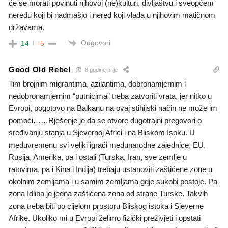
će se morati povinuti njhovoj (ne)kulturi, divljaštvu i sveopćem
neredu koji bi nadmašio i nered koji vlada u njihovim matičnom
državama.
Odgovori
14
-5
Good Old Rebel
8 godine prije
Tim brojnim migrantima, azilantima, dobronamjernim i
nedobronamjernim “putnicima” treba zatvoriti vrata, jer nitko u
Evropi, pogotovo na Balkanu na ovaj stihijski način ne može im
pomoći……Rješenje je da se otvore dugotrajni pregovori o
sređivanju stanja u Sjevernoj Africi i na Bliskom Isoku. U
međuvremenu svi veliki igrači međunarodne zajednice, EU,
Rusija, Amerika, pa i ostali (Turska, Iran, sve zemlje u
ratovima, pa i Kina i Indija) trebaju ustanoviti zaštićene zone u
okolnim zemljama i u samim zemljama gdje sukobi postoje. Pa
zona Idliba je jedna zaštićena zona od strane Turske. Takvih
zona treba biti po cijelom prostoru Bliskog istoka i Sjeverne
Afrike. Ukoliko mi u Evropi želimo fizički preživjeti i opstati