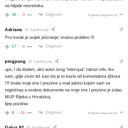
na hiljade nesretnika.
Odgovori
36
-3
Pogledaj odgovore
(3)
Adriana
8 godine prije
Prvi korak je uvijek priznanje: imamo problem !!!
Odgovori
17
-4
pingpong
8 godine prije
ups, I da dodam, ako autor ovog “intervjua” zatrazi info. tko
sam, gdje zivim itd. kao sto je to trazio od komentatora @kora
!?! imate moje ime I prezime u mail adresi kojom sam se
registrirao a osobne dokumente na moje ime I prezime je izdao
MUP Rijeka u Hrvatskoj.
lijep pozdrav
Odgovori
8
-16
Pogledaj odgovore
(2)
Galus 92
8 godine prije