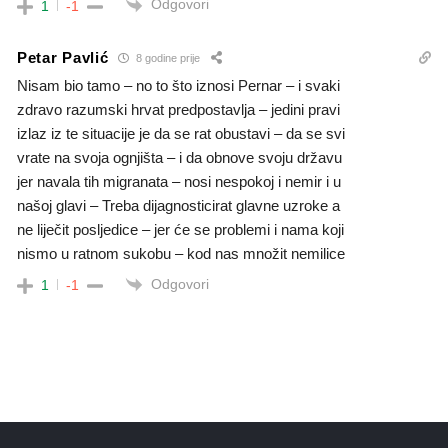
Odgovori
1
-1
Petar Pavlić
8 godine prije
Nisam bio tamo – no to što iznosi Pernar – i svaki
zdravo razumski hrvat predpostavlja – jedini pravi
izlaz iz te situacije je da se rat obustavi – da se svi
vrate na svoja ognjišta – i da obnove svoju državu
jer navala tih migranata – nosi nespokoj i nemir i u
našoj glavi – Treba dijagnosticirat glavne uzroke a
ne liječit posljedice – jer će se problemi i nama koji
nismo u ratnom sukobu – kod nas množit nemilice
Odgovori
1
-1