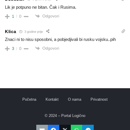
Lik je potpuno ne bitan. Čak i Rusima.
Odgovori
1
0
Klica
3 godine prije
Znaci ni to nisu sposobni, a pobjedjivali bi rusku vojsku..pih
Odgovori
3
0
Početna
Kontakt
O nama
Privatnost
© 2024 – Portal Logično