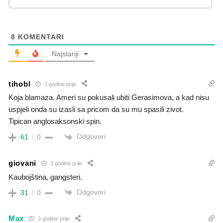
8
KOMENTARI
Najstariji
tihobl
3 godine prije
Koja blamaza. Ameri su pokusali ubiti Gerasimova, a kad nisu
uspjeli onda su izasli sa pricom da su mu spasili zivot.
Tipican anglosaksonski spin.
Odgovori
61
0
giovani
3 godine prije
Kaubojština, gangsteri.
Odgovori
31
0
Max
3 godine prije