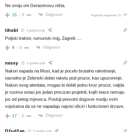
Ne smiju oni Gerasimovu ništa.
Odgovori
15
0
Pogledaj odgovore
(1)
tihobl
3 godine prije
Poljski traktor, rumunski mig, Zagreb …
Odgovori
8
0
nessy
3 godine prije
Nakon napada na Most, kad je pocelo brutalno raketiranje,
navodno je Zelenski dobio raketu pod prozor, kao upozorenje.
Nakon ovog atentata, mogao bi dobiti jednu kroz prozor, valjda
je rusima ostao jos jedan precizan projektil, kojih inace nemaju
jos od petog mjeseca. Postoji presutni dogovor medju svim
vojskama da se ne napadaju najvisi oficiri i funkcioneri drzave.
Odgovori
17
0
Džudžan
3 godine prije