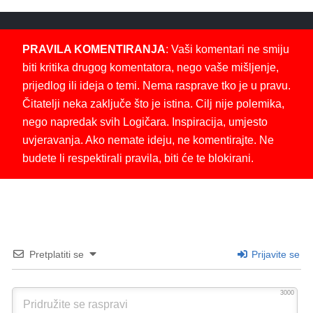
PRAVILA KOMENTIRANJA
: Vaši komentari ne smiju
biti kritika drugog komentatora, nego vaše mišljenje,
prijedlog ili ideja o temi. Nema rasprave tko je u pravu.
Čitatelji neka zaključe što je istina. Cilj nije polemika,
nego napredak svih Logičara. Inspiracija, umjesto
uvjeravanja. Ako nemate ideju, ne komentirajte. Ne
budete li respektirali pravila, biti će te blokirani.
Pretplatiti se
Prijavite se
3000