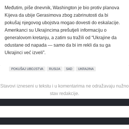
Međutim, piše dnevnik, Washington je bio protiv planova
Kijeva da ubije Gerasimova zbog zabrinutosti da bi
pokušaj njegovog ubojstva mogao dovesti do eskalacije.
Amerikanci su Ukrajincima prešutjeli informaciju o
generalovom kretanju, a zatim su tražili od “Ukrajine da
odustane od napada — samo da bi im rekli da su ga
Ukrajinci već izveli”.
POKUŠAJ UBOJSTVA
RUSIJA
SAD
UKRAJINA
Stavovi izneseni u tekstu i u komentarima ne odražavaju nužno
stav redakcije.