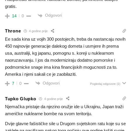
gratis.
Odgovori
14
0
Throne
4 godine prije
Ee sada kina uz vojih 300 postojecih, treba da nastancaju novih
450 najnovije generacije dalekog dometa i usmjere ih prema
usa, australiji, kg japanu, pomognu s. koreji u nuklearnom
naoruzavxanju. I jos da moderniziraju dodatno pomorske i
podmornicke snage ima kina financijskih mogucnosti za to.
Amerika i njeni sakali ce je zaobilaziti.
Odgovori
7
0
Pogledaj odgovore
(1)
Tupko Glupko
4 godine prije
Njemačka pristaje da njezino oružje ide u Ukrajinu, Japan traži
američke nuklearne bombe na svom teritoriju.
Dvije glavne fašističke sile u Drugom svjetskom ratu koje su se
zaklele na pacifizam nakon toga počinju ove godine kršiti svoje