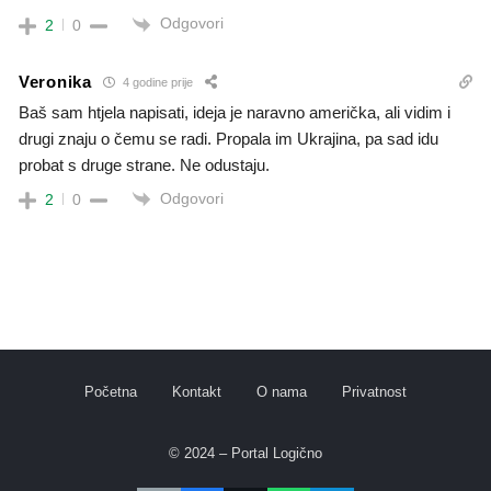
Odgovori
2
0
Veronika
4 godine prije
Baš sam htjela napisati, ideja je naravno američka, ali vidim i
drugi znaju o čemu se radi. Propala im Ukrajina, pa sad idu
probat s druge strane. Ne odustaju.
Odgovori
2
0
Početna
Kontakt
O nama
Privatnost
© 2024 – Portal Logično