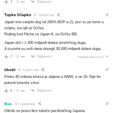
Odgovori
7
0
Tupko Glupko
4 godine prije
Japan ima vanjski dug od 266% BDP-a (!), prvi su po tome u
svijetu, iza njih je Grčka.
Rejting kod Fitcha za Japan A, za Grčku BB.
Japan drži i 1.300 milijardi dolara američkog duga.
A izuzetni su ovih dana dosegli 30.000 milijardi dolara duga.
Odgovori
7
0
Pogledaj odgovore
(1)
tihobl
4 godine prije
Preko 40 miliona kineza je ubijeno u WWII, a ne 20. Nije fer
poloviti kineske zrtve.
Odgovori
6
0
Max
4 godine prije
Otkrilo se pravo liice tobože pacifističkog Japana.