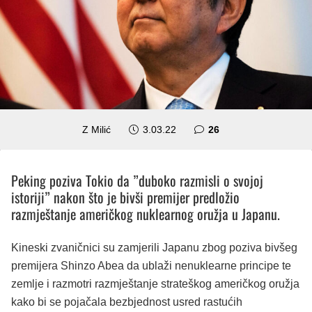
komentara
Z Milić
3.03.22
26
Peking poziva Tokio da ”duboko razmisli o svojoj
istoriji” nakon što je bivši premijer predložio
razmještanje američkog nuklearnog oružja u Japanu.
Kineski zvaničnici su zamjerili Japanu zbog poziva bivšeg
premijera Shinzo Abea da ublaži nenuklearne principe te
zemlje i razmotri razmještanje strateškog američkog oružja
kako bi se pojačala bezbjednost usred rastućih