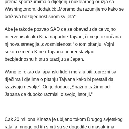
prema sporazumima o dijeljenju nuklearnog oružja sa
Washingtonom, dodajući: „Moramo da razumijemo kako se
održava bezbjednost širom svijeta“.
Abe je takođe pozvao SAD da se obavežu da će vojno
intervenisati ako Kina napadne Tajvan, čime je okončana
njihova strategija „dvosmislenosti“ o tom pitanju. Vojni
sukob između Kine i Tajvana bi predstavljao
bezbjednosnu hitnu situaciju za Japan.
Wang je rekao da japanski lideri moraju biti „oprezni sa
riječima i djelima o pitanju Tajvana kako bi prestali da
izazivaju nevolje“. On je dodao: „Snažno tražimo od
Japana da duboko razmisli o svojoj istoriji.“
Čak 20 miliona Kineza je ubijeno tokom Drugog svjetskog
rata, a mnoge od tih smrti su se dogodile u masakrima