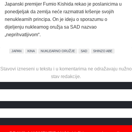
Japanski premijer Fumio Kishida rekao je poslanicima u
ponedjeljak da zemlja neće razmatrati kršenje svojih
nenuklearnih principa. On je ideju o sporazumu o
dijeljenju nuklearnog oružja sa SAD nazvao
„neprihvatljivom“.
JAPAN
KINA
NUKLEARNO ORUŽJE
SAD
SHINZO ABE
Stavovi izneseni u tekstu i u komentarima ne odražavaju nužno
stav redakcije.