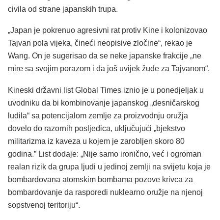
civila od strane japanskih trupa.
„Japan je pokrenuo agresivni rat protiv Kine i kolonizovao
Tajvan pola vijeka, čineći neopisive zločine“, rekao je
Wang. On je sugerisao da se neke japanske frakcije „ne
mire sa svojim porazom i da još uvijek žude za Tajvanom“.
Kineski državni list Global Times iznio je u ponedjeljak u
uvodniku da bi kombinovanje japanskog „desničarskog
ludila“ sa potencijalom zemlje za proizvodnju oružja
dovelo do razornih posljedica, uključujući „bjekstvo
militarizma iz kaveza u kojem je zarobljen skoro 80
godina.” List dodaje: „Nije samo ironično, već i ogroman
realan rizik da grupa ljudi u jedinoj zemlji na svijetu koja je
bombardovana atomskim bombama pozove krivca za
bombardovanje da rasporedi nuklearno oružje na njenoj
sopstvenoj teritoriju“.