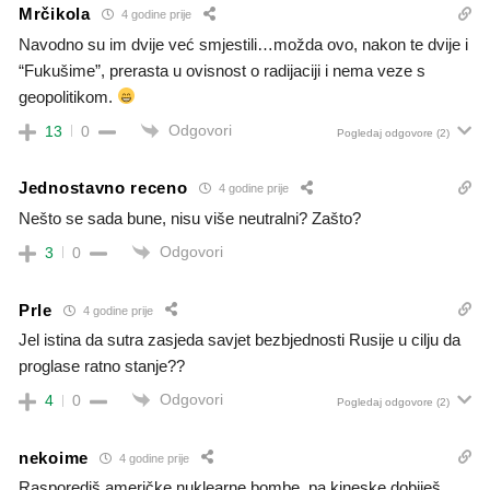
Mrčikola
4 godine prije
Navodno su im dvije već smjestili…možda ovo, nakon te dvije i
“Fukušime”, prerasta u ovisnost o radijaciji i nema veze s
geopolitikom.
Odgovori
13
0
Pogledaj odgovore
(2)
Jednostavno receno
4 godine prije
Nešto se sada bune, nisu više neutralni? Zašto?
Odgovori
3
0
Prle
4 godine prije
Jel istina da sutra zasjeda savjet bezbjednosti Rusije u cilju da
proglase ratno stanje??
Odgovori
4
0
Pogledaj odgovore
(2)
nekoime
4 godine prije
Rasporediš američke nuklearne bombe, pa kineske dobiješ