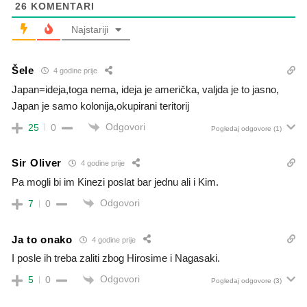
26
KOMENTARI
Najstariji
Šele
4 godine prije
Japan=ideja,toga nema, ideja je američka, valjda je to jasno,
Japan je samo kolonija,okupirani teritorij
Odgovori
25
0
Pogledaj odgovore
(1)
Sir Oliver
4 godine prije
Pa mogli bi im Kinezi poslat bar jednu ali i Kim.
Odgovori
7
0
Ja to onako
4 godine prije
I posle ih treba zaliti zbog Hirosime i Nagasaki.
Odgovori
5
0
Pogledaj odgovore
(3)