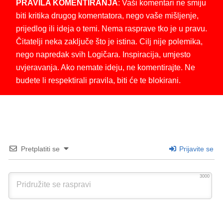
PRAVILA KOMENTIRANJA
: Vaši komentari ne smiju
biti kritika drugog komentatora, nego vaše mišljenje,
prijedlog ili ideja o temi. Nema rasprave tko je u pravu.
Čitatelji neka zaključe što je istina. Cilj nije polemika,
nego napredak svih Logičara. Inspiracija, umjesto
uvjeravanja. Ako nemate ideju, ne komentirajte. Ne
budete li respektirali pravila, biti će te blokirani.
Pretplatiti se
Prijavite se
3000