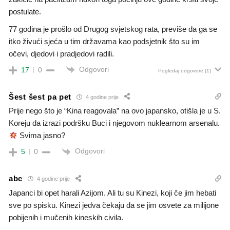
postulate.
77 godina je prošlo od Drugog svjetskog rata, previše da ga se
itko živući sjeća u tim državama kao podsjetnik što su im
očevi, djedovi i pradjedovi radili.
Odgovori
17
0
Pogledaj odgovore
(1)
Šest šest pa pet
4 godine prije
Prije nego što je “Kina reagovala” na ovo japansko, otišla je u S.
Koreju da izrazi podršku Buci i njegovom nuklearnom arsenalu.
Svima jasno?
Odgovori
5
0
abc
4 godine prije
Japanci bi opet harali Azijom. Ali tu su Kinezi, koji če jim hebati
sve po spisku. Kinezi jedva čekaju da se jim osvete za milijone
pobijenih i mučenih kineskih civila.