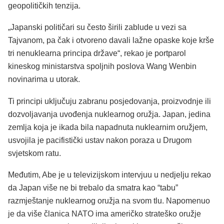
geopolitičkih tenzija.
„Japanski političari su često širili zablude u vezi sa
Tajvanom, pa čak i otvoreno davali lažne opaske koje krše
tri nenuklearna principa države“, rekao je portparol
kineskog ministarstva spoljnih poslova Wang Wenbin
novinarima u utorak.
Ti principi uključuju zabranu posjedovanja, proizvodnje ili
dozvoljavanja uvođenja nuklearnog oružja. Japan, jedina
zemlja koja je ikada bila napadnuta nuklearnim oružjem,
usvojila je pacifistički ustav nakon poraza u Drugom
svjetskom ratu.
Međutim, Abe je u televizijskom intervjuu u nedjelju rekao
da Japan više ne bi trebalo da smatra kao “tabu”
razmještanje nuklearnog oružja na svom tlu. Napomenuo
je da više članica NATO ima američko strateško oružje