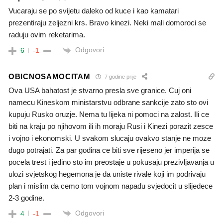
Vucaraju se po svijetu daleko od kuce i kao kamatari
prezentiraju zeljezni krs. Bravo kinezi. Neki mali domoroci se
raduju ovim reketarima.
Odgovori
6
-1
OBICNOSAMOCITAM
7 godine prije
Ova USA bahatost je stvarno presla sve granice. Cuj oni
namecu Kineskom ministarstvu odbrane sankcije zato sto ovi
kupuju Rusko oruzje. Nema tu lijeka ni pomoci na zalost. Ili ce
biti na kraju po njihovom ili ih moraju Rusi i Kinezi porazit zesce
i vojno i ekonomski. U svakom slucaju ovakvo stanje ne moze
dugo potrajati. Za par godina ce biti sve rijeseno jer imperija se
pocela trest i jedino sto im preostaje u pokusaju prezivljavanja u
ulozi svjetskog hegemona je da uniste rivale koji im podrivaju
plan i mislim da cemo tom vojnom napadu svjedocit u slijedece
2-3 godine.
Odgovori
4
-1