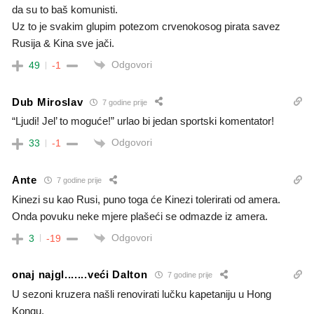
da su to baš komunisti.
Uz to je svakim glupim potezom crvenokosog pirata savez
Rusija & Kina sve jači.
Odgovori
49
-1
Dub Miroslav
7 godine prije
“Ljudi! Jel’ to moguće!” urlao bi jedan sportski komentator!
Odgovori
33
-1
Ante
7 godine prije
Kinezi su kao Rusi, puno toga će Kinezi tolerirati od amera.
Onda povuku neke mjere plašeći se odmazde iz amera.
Odgovori
3
-19
onaj najgl.......veći Dalton
7 godine prije
U sezoni kruzera našli renovirati lučku kapetaniju u Hong
Kongu.