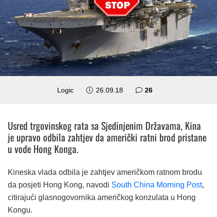
komentara
Logic
26.09.18
26
Usred trgovinskog rata sa Sjedinjenim Državama, Kina
je upravo odbila zahtjev da američki ratni brod pristane
u vode Hong Konga.
Kineska vlada odbila je zahtjev američkom ratnom brodu
da posjeti Hong Kong, navodi
South China Morning Post
,
citirajući glasnogovornika američkog konzulata u Hong
Kongu.