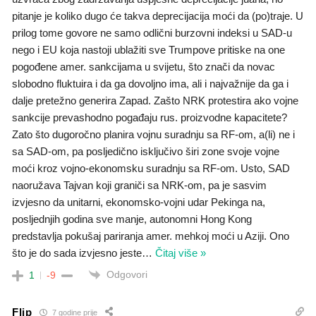
pitanje je koliko dugo će takva deprecijacija moći da (po)traje. U
prilog tome govore ne samo odlični burzovni indeksi u SAD-u
nego i EU koja nastoji ublažiti sve Trumpove pritiske na one
pogođene amer. sankcijama u svijetu, što znači da novac
slobodno fluktuira i da ga dovoljno ima, ali i najvažnije da ga i
dalje pretežno generira Zapad. Zašto NRK protestira ako vojne
sankcije prevashodno pogađaju rus. proizvodne kapacitete?
Zato što dugoročno planira vojnu suradnju sa RF-om, a(li) ne i
sa SAD-om, pa posljedično isključivo širi zone svoje vojne
moći kroz vojno-ekonomsku suradnju sa RF-om. Usto, SAD
naoružava Tajvan koji graniči sa NRK-om, pa je sasvim
izvjesno da unitarni, ekonomsko-vojni udar Pekinga na,
posljednjih godina sve manje, autonomni Hong Kong
predstavlja pokušaj pariranja amer. mehkoj moći u Aziji. Ono
što je do sada izvjesno jeste
…
Čitaj više »
Odgovori
1
-9
Flip
7 godine prije