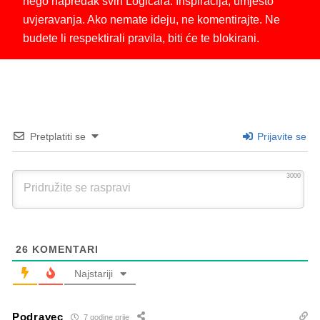
nego napredak svih Logičara. Inspiracija, umjesto
uvjeravanja. Ako nemate ideju, ne komentirajte. Ne
budete li respektirali pravila, biti će te blokirani.
Pretplatiti se
Prijavite se
3000
26
KOMENTARI
Najstariji
Podravec
7 godine prije