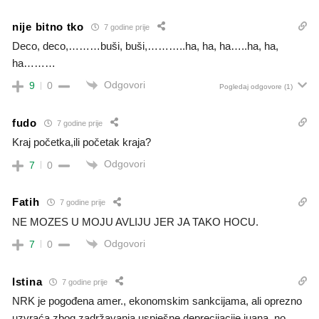
nije bitno tko
7 godine prije
Deco, deco,………buši, buši,………..ha, ha, ha…..ha, ha,
ha………
Odgovori
9
0
Pogledaj odgovore
(1)
fudo
7 godine prije
Kraj početka,ili početak kraja?
Odgovori
7
0
Fatih
7 godine prije
NE MOZES U MOJU AVLIJU JER JA TAKO HOCU.
Odgovori
7
0
Istina
7 godine prije
NRK je pogođena amer., ekonomskim sankcijama, ali oprezno
uzvraća zbog zadržavanja uspješne deprecijacije juana, no