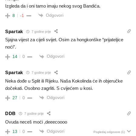
Izgleda da i oni tamo imaju nekog svog Bandića.
Odgovori
8
-1
Spartak
7 godine prije
Sjajna vijest za cijeli svijet. Osim za hongkonške “prijateljice
noći”.
Odgovori
14
0
Spartak
7 godine prije
Neka dođe u Split ili Rijeku. Naša Kokolinda će ih objeručke
dočekati. Osobno zagrliti. S cvijećem u kosi.
Odgovori
27
0
DDB
7 godine prije
Ovuda neceš moći ,deeecoooo
Odgovori
13
0
Pogledaj odgovore
(1)