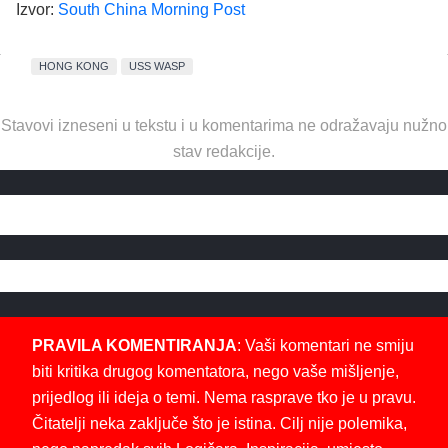
Izvor:
South China Morning Post
HONG KONG
USS WASP
Stavovi izneseni u tekstu i u komentarima ne odražavaju nužno
stav redakcije.
PRAVILA KOMENTIRANJA
: Vaši komentari ne smiju
biti kritika drugog komentatora, nego vaše mišljenje,
prijedlog ili ideja o temi. Nema rasprave tko je u pravu.
Čitatelji neka zaključe što je istina. Cilj nije polemika,