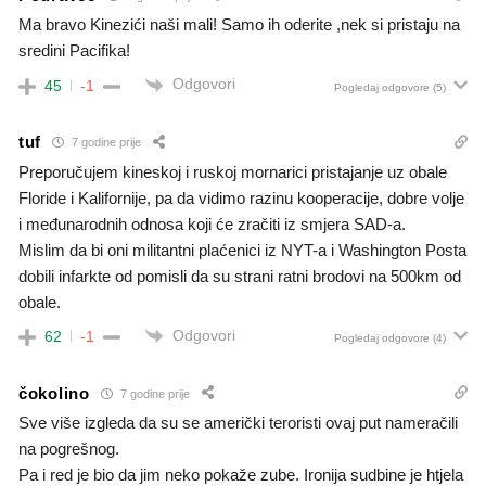
Ma bravo Kinezići naši mali! Samo ih oderite ,nek si pristaju na
sredini Pacifika!
Odgovori
45
-1
Pogledaj odgovore
(5)
tuf
7 godine prije
Preporučujem kineskoj i ruskoj mornarici pristajanje uz obale
Floride i Kalifornije, pa da vidimo razinu kooperacije, dobre volje
i međunarodnih odnosa koji će zračiti iz smjera SAD-a.
Mislim da bi oni militantni plaćenici iz NYT-a i Washington Posta
dobili infarkte od pomisli da su strani ratni brodovi na 500km od
obale.
Odgovori
62
-1
Pogledaj odgovore
(4)
čokolino
7 godine prije
Sve više izgleda da su se američki teroristi ovaj put nameračili
na pogrešnog.
Pa i red je bio da jim neko pokaže zube. Ironija sudbine je htjela