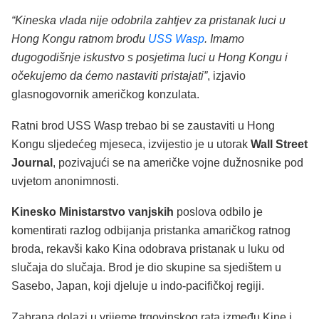
“Kineska vlada nije odobrila zahtjev za pristanak luci u
Hong Kongu ratnom brodu
USS Wasp
. Imamo
dugogodišnje iskustvo s posjetima luci u Hong Kongu i
očekujemo da ćemo nastaviti pristajati”
, izjavio
glasnogovornik američkog konzulata.
Ratni brod USS Wasp trebao bi se zaustaviti u Hong
Kongu sljedećeg mjeseca, izvijestio je u utorak
Wall Street
Journal
, pozivajući se na američke vojne dužnosnike pod
uvjetom anonimnosti.
Kinesko Ministarstvo vanjskih
poslova odbilo je
komentirati razlog odbijanja pristanka amaričkog ratnog
broda, rekavši kako Kina odobrava pristanak u luku od
slučaja do slučaja. Brod je dio skupine sa sjedištem u
Sasebo, Japan, koji djeluje u indo-pacifičkoj regiji.
Zabrana dolazi u vrijeme trgovinskog rata između Kine i