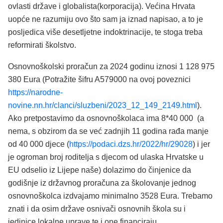
ovlasti države i globalista(korporacija). Većina Hrvata
uopće ne razumiju ovo što sam ja iznad napisao, a to je
posljedica više desetljetne indoktrinacije, te stoga treba
reformirati školstvo.
Osnovnoškolski proračun za 2024 godinu iznosi 1 128 975
380 Eura (Potražite šifru A579000 na ovoj poveznici
https://narodne-
novine.nn.hr/clanci/sluzbeni/2023_12_149_2149.html
).
Ako pretpostavimo da osnovnoškolaca ima 8*40 000 (a
nema, s obzirom da se već zadnjih 11 godina rađa manje
od 40 000 djece (
https://podaci.dzs.hr/2022/hr/29028
) i jer
je ogroman broj roditelja s djecom od ulaska Hrvatske u
EU odselio iz Lijepe naše) dolazimo do činjenice da
godišnje iz državnog proračuna za školovanje jednog
osnovnoškolca izdvajamo minimalno 3528 Eura. Trebamo
znati i da osim države osnivači osnovnih škola su i
jedinice lokalne uprave te i one financiraju