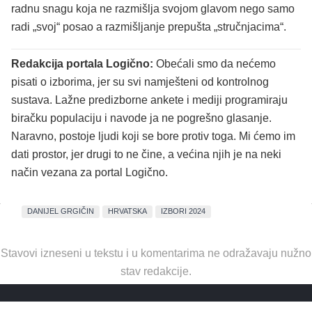
radnu snagu koja ne razmišlja svojom glavom nego samo
radi „svoj“ posao a razmišljanje prepušta „stručnjacima“.
Redakcija portala Logično:
Obećali smo da nećemo
pisati o izborima, jer su svi namješteni od kontrolnog
sustava. Lažne predizborne ankete i mediji programiraju
biračku populaciju i navode ja ne pogrešno glasanje.
Naravno, postoje ljudi koji se bore protiv toga. Mi ćemo im
dati prostor, jer drugi to ne čine, a većina njih je na neki
način vezana za portal Logično.
DANIJEL GRGIČIN
HRVATSKA
IZBORI 2024
Stavovi izneseni u tekstu i u komentarima ne odražavaju nužno
stav redakcije.