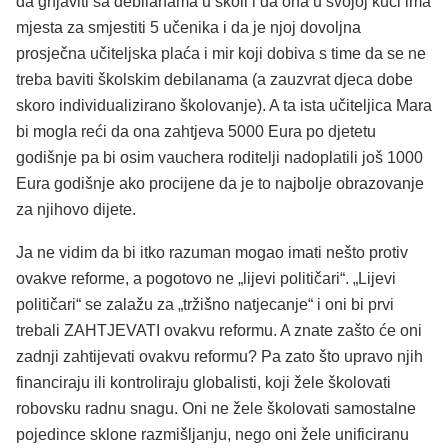
da gnjaviti sa debilanama u školi i da ona u svojoj kući ima
mjesta za smjestiti 5 učenika i da je njoj dovoljna
prosječna učiteljska plaća i mir koji dobiva s time da se ne
treba baviti školskim debilanama (a zauzvrat djeca dobe
skoro individualizirano školovanje). A ta ista učiteljica Mara
bi mogla reći da ona zahtjeva 5000 Eura po djetetu
godišnje pa bi osim vauchera roditelji nadoplatili još 1000
Eura godišnje ako procijene da je to najbolje obrazovanje
za njihovo dijete.
Ja ne vidim da bi itko razuman mogao imati nešto protiv
ovakve reforme, a pogotovo ne „lijevi političari“. „Lijevi
političari“ se zalažu za „tržišno natjecanje“ i oni bi prvi
trebali ZAHTJEVATI ovakvu reformu. A znate zašto će oni
zadnji zahtijevati ovakvu reformu? Pa zato što upravo njih
financiraju ili kontroliraju globalisti, koji žele školovati
robovsku radnu snagu. Oni ne žele školovati samostalne
pojedince sklone razmišljanju, nego oni žele unificiranu