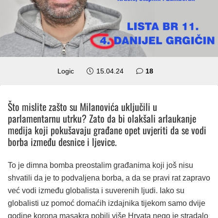
komentara
Logic
15.04.24
18
Što mislite zašto su Milanovića uključili u
parlamentarnu utrku? Zato da bi olakšali arlaukanje
medija koji pokušavaju građane opet uvjeriti da se vodi
borba između desnice i ljevice.
To je dimna bomba preostalim građanima koji još nisu
shvatili da je to podvaljena borba, a da se pravi rat zapravo
već vodi između globalista i suverenih ljudi. Iako su
globalisti uz pomoć domaćih izdajnika tijekom samo dvije
godine korona masakra pobili više Hrvata nego je stradalo