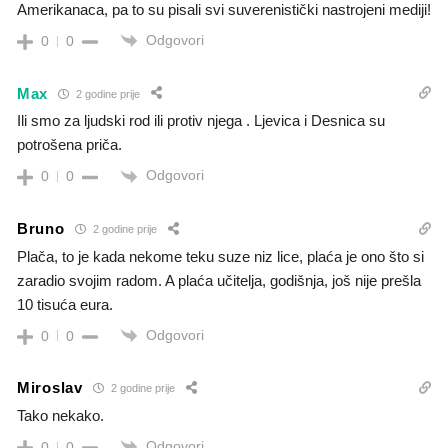
Amerikanaca, pa to su pisali svi suverenistički nastrojeni mediji!
Odgovori
0
0
Max
2 godine prije
Ili smo za ljudski rod ili protiv njega . Ljevica i Desnica su
potrošena priča.
Odgovori
0
0
Bruno
2 godine prije
Plača, to je kada nekome teku suze niz lice, plaća je ono što si
zaradio svojim radom. A plaća učitelja, godišnja, još nije prešla
10 tisuća eura.
Odgovori
0
0
Miroslav
2 godine prije
Tako nekako.
Odgovori
0
0