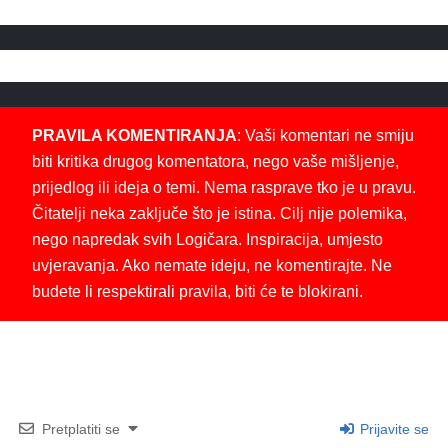
PRAVILA KOMENTIRANJA
: Vaši komentari ne smiju
biti kritika drugog komentatora, nego vaše mišljenje,
prijedlog ili ideja o temi. Nema rasprave tko je u pravu.
Čitatelji neka zaključe što je istina. Cilj nije polemika,
nego napredak svih Logičara. Inspiracija, umjesto
uvjeravanja. Ako nemate ideju, ne komentirajte. Ne
budete li respektirali pravila, biti će te blokirani.
Pretplatiti se
Prijavite se