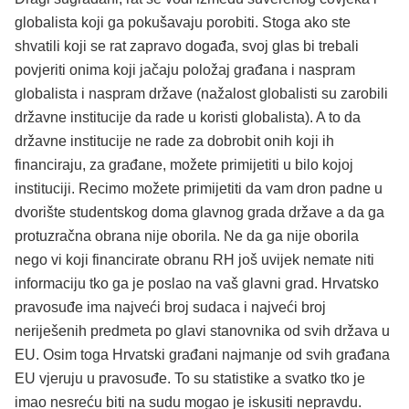
globalista koji ga pokušavaju porobiti. Stoga ako ste
shvatili koji se rat zapravo događa, svoj glas bi trebali
povjeriti onima koji jačaju položaj građana i naspram
globalista i naspram države (nažalost globalisti su zarobili
državne institucije da rade u koristi globalista). A to da
državne institucije ne rade za dobrobit onih koji ih
financiraju, za građane, možete primijetiti u bilo kojoj
instituciji. Recimo možete primijetiti da vam dron padne u
dvorište studentskog doma glavnog grada države a da ga
protuzračna obrana nije oborila. Ne da ga nije oborila
nego vi koji financirate obranu RH još uvijek nemate niti
informaciju tko ga je poslao na vaš glavni grad. Hrvatsko
pravosuđe ima najveći broj sudaca i najveći broj
neriješenih predmeta po glavi stanovnika od svih država u
EU. Osim toga Hrvatski građani najmanje od svih građana
EU vjeruju u pravosuđe. To su statistike a svatko tko je
imao nesreću biti na sudu mogao je iskusiti nepravdu.