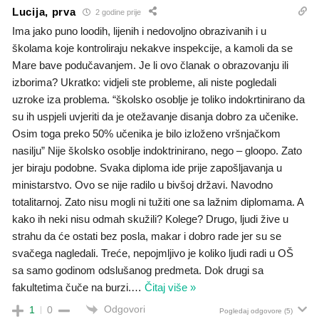
Lucija, prva
2 godine prije
Ima jako puno loodih, lijenih i nedovoljno obrazivanih i u
školama koje kontroliraju nekakve inspekcije, a kamoli da se
Mare bave podučavanjem. Je li ovo članak o obrazovanju ili
izborima? Ukratko: vidjeli ste probleme, ali niste pogledali
uzroke iza problema. “školsko osoblje je toliko indokrtinirano da
su ih uspjeli uvjeriti da je otežavanje disanja dobro za učenike.
Osim toga preko 50% učenika je bilo izloženo vršnjačkom
nasilju” Nije školsko osoblje indoktrinirano, nego – gloopo. Zato
jer biraju podobne. Svaka diploma ide prije zapošljavanja u
ministarstvo. Ovo se nije radilo u bivšoj državi. Navodno
totalitarnoj. Zato nisu mogli ni tužiti one sa lažnim diplomama. A
kako ih neki nisu odmah skužili? Kolege? Drugo, ljudi žive u
strahu da će ostati bez posla, makar i dobro rade jer su se
svačega nagledali. Treće, nepojmljivo je koliko ljudi radi u OŠ
sa samo godinom odslušanog predmeta. Dok drugi sa
fakultetima čuče na burzi.
…
Čitaj više »
Odgovori
1
0
Pogledaj odgovore
(5)