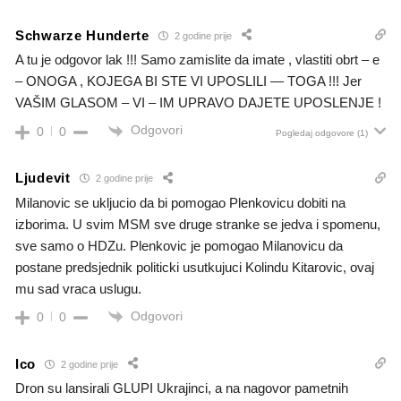
Schwarze Hunderte
2 godine prije
A tu je odgovor lak !!! Samo zamislite da imate , vlastiti obrt – e
– ONOGA , KOJEGA BI STE VI UPOSLILI — TOGA !!! Jer
VAŠIM GLASOM – VI – IM UPRAVO DAJETE UPOSLENJE !
Odgovori
0
0
Pogledaj odgovore
(1)
Ljudevit
2 godine prije
Milanovic se ukljucio da bi pomogao Plenkovicu dobiti na
izborima. U svim MSM sve druge stranke se jedva i spomenu,
sve samo o HDZu. Plenkovic je pomogao Milanovicu da
postane predsjednik politicki usutkujuci Kolindu Kitarovic, ovaj
mu sad vraca uslugu.
Odgovori
0
0
Ico
2 godine prije
Dron su lansirali GLUPI Ukrajinci, a na nagovor pametnih