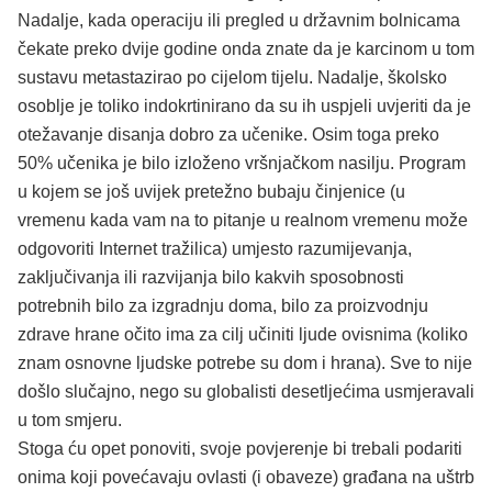
Nadalje, kada operaciju ili pregled u državnim bolnicama
čekate preko dvije godine onda znate da je karcinom u tom
sustavu metastazirao po cijelom tijelu. Nadalje, školsko
osoblje je toliko indokrtinirano da su ih uspjeli uvjeriti da je
otežavanje disanja dobro za učenike. Osim toga preko
50% učenika je bilo izloženo vršnjačkom nasilju. Program
u kojem se još uvijek pretežno bubaju činjenice (u
vremenu kada vam na to pitanje u realnom vremenu može
odgovoriti Internet tražilica) umjesto razumijevanja,
zaključivanja ili razvijanja bilo kakvih sposobnosti
potrebnih bilo za izgradnju doma, bilo za proizvodnju
zdrave hrane očito ima za cilj učiniti ljude ovisnima (koliko
znam osnovne ljudske potrebe su dom i hrana). Sve to nije
došlo slučajno, nego su globalisti desetljećima usmjeravali
u tom smjeru.
Stoga ću opet ponoviti, svoje povjerenje bi trebali podariti
onima koji povećavaju ovlasti (i obaveze) građana na uštrb