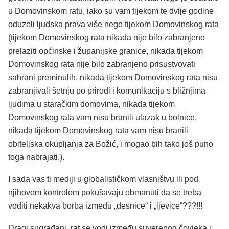
u Domovinskom ratu, iako su vam tijekom te dvije godine
oduzeli ljudska prava više nego tijekom Domovinskog rata
(tijekom Domovinskog rata nikada nije bilo zabranjeno
prelaziti općinske i županijske granice, nikada tijekom
Domovinskog rata nije bilo zabranjeno prisustvovati
sahrani preminulih, nikada tijekom Domovinskog rata nisu
zabranjivali šetnju po prirodi i komunikaciju s bližnjima
ljudima u staračkim domovima, nikada tijekom
Domovinskog rata vam nisu branili ulazak u bolnice,
nikada tijekom Domovinskog rata vam nisu branili
obiteljska okupljanja za Božić, i mogao bih tako još puno
toga nabrajati.).
I sada vas ti mediji u globalističkom vlasništvu ili pod
njihovom kontrolom pokušavaju obmanuti da se treba
voditi nekakva borba između „desnice“ i „ljevice“???!!!
Dragi sugrađani, rat se vodi između suverenog čovjeka i