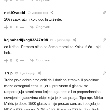
nekiOvcoid
2 godine prije
20€ i zaokružim koju god listu želite.
Odgovori
0
0
kcjhabsdljkcg83247tr08
2 godine prije
od Krišto i Pernara ništa pa ćemo morati za Kolakušića…ajd
bok…
Odgovori
0
0
Tri p
2 godine prije
Treba prvo dobro procjeniti da li doticna stranka ili pojedinac
moze dosegnuti cenzus, jer u protivnom ti glasovi se
rasporedjuju strankama koje su ga presle i to proporcionalno
osvojenim glasovima ekipi koja je iznad praga. Tipa npr. Mirko
Mirkic je dobio 1500 glasova, nije prosao cenzus i podjela je,
HDZ u 800 glasova, SDP u 450, Mozemo 200 itd. Zato ljudi i