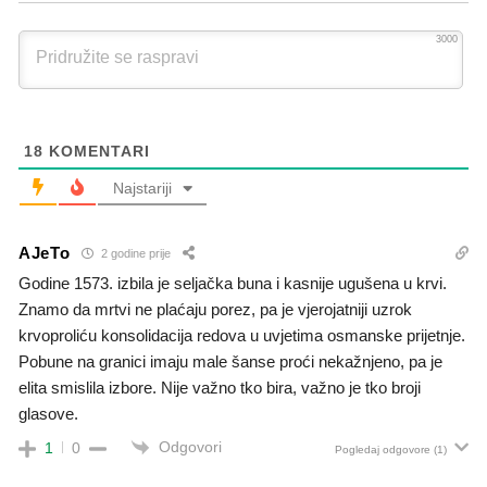
3000
18
KOMENTARI
Najstariji
AJeTo
2 godine prije
Godine 1573. izbila je seljačka buna i kasnije ugušena u krvi.
Znamo da mrtvi ne plaćaju porez, pa je vjerojatniji uzrok
krvoproliću konsolidacija redova u uvjetima osmanske prijetnje.
Pobune na granici imaju male šanse proći nekažnjeno, pa je
elita smislila izbore. Nije važno tko bira, važno je tko broji
glasove.
Odgovori
1
0
Pogledaj odgovore
(1)