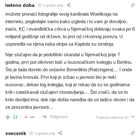
ledeno doba
5 godine prije
možete pronaći fotografije ovog kardinala Woelikoga na
internetu, pogledajte samo kako izgleda i to vam je dovoljno..
inače, KC i evanđelička crkva u Njemačkoj dobivaju svaka po 6
milijardi godišnje od države, to jest od crkvenog poreza. U
usporedbi sa njima naša ekipa sa Kaptola su sirotinja.
Nije slučajno da je pedofilski skandal u Njemačkoj prije 7
godina, prvi put otkriven baš u Isusovačkom kolegiju u Berlinu.
Što je tada dovelo do ostavke Benedikta (Ratzingera)… I onda
je lavina krenula. Prvi koji je izišao u javnost bio je neki
isusovac, dekan tog kolegija, koji je rekao da su se godinama
krili i zataškavali slučajevi zlostavljanja… Što znači, da se to
krilo destljećima, dok nije došla naredba da se ladice otvore i da
se prezentira javnosti…
Odgovori
12
-4
Pogledaj odgovore
(2)
svecenik
5 godine prije