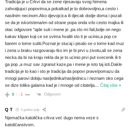
Tradicija je u Crkvi da se zene rijesavaju svog himena
zahvaljujuci popovima,a pokatkad je to dobrovoljno,a cesto i
nasilnim necinom.Ako djevojcica ili djecak dodje doma i pozali
se da je iskoristena/en od strane popa onda vrlo cesto majka ili
otac odgovore “ajde suti i mene je ,pa sto mi fali,bolje on nego
kakav klipan koji ce se svima hvaliti sto ti je ucinio,a pop ce
barem o tome sutiti.Poznat je slucaj i pisalo se o tome kad muz
i zena u braku razgovaraju tko im je bi prvi u zivotu,ali se zena
necka da bi na kraju rekla da je to ucinio prvi put svecenik ili ti
ga pop ,a muz sav zgranut kaze,pa i mene je isto taj isti.Dakle
tradicija je to kao i sto je tradicija da popovi prave/pomazu da
mnogi parovi dobiju nasljednika/nasljednicu i neznam oko cega
se dize tolika galama kad je i mnoge od citatelja
…
Čitaj više »
Odgovori
8
-1
Q T
5 godine prije
Njemačka katolička crkva već dugo nema veze s
katoličanstvom.