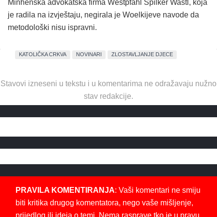
Minhenska advokatska firma Westpfahl Spilker Wastl, koja
je radila na izvještaju, negirala je Woelkijeve navode da
metodološki nisu ispravni.
KATOLIČKA CRKVA
NOVINARI
ZLOSTAVLJANJE DJECE
Stavovi izneseni u tekstu i u komentarima ne odražavaju nužno
stav redakcije.
PRAVILA KOMENTIRANJA
: Vaši komentari ne smiju
biti kritika drugog komentatora, nego vaše mišljenje,
prijedlog ili ideja o temi. Nema rasprave tko je u pravu.