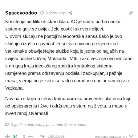
Spacevoodoo
5 godine prije
Korištenje pedifilskih skandala u KC je samo borba unutar
sistema gdje se uvijek žele postići skriveni ciljevi.
U ovom slučaju ne postoji ni teooretska šansa kako je ovo
slučajno izašlo u javnost jer su svi novinari provjereni od
vatikanske obaviještajne službe koja je jedna od najjačih na
svijetu poslije CIA-e, Mossada i MI6, i ako već nije ovo inicirano
s drugog kraja ideološkog spektra kontrolnog sistema
usmjereno prema održavanju podjela i zaokupljanju pažnje
masa, vjerojatno je kako se radi o obračunu unutar samog zla
Vatikana.
Novinari s kojima crkva komunicira su provjereni plaćenici koji
od opsjenarenja i žive i održavaju sistem na životu, a mase u
invertiranoj stvarnosti
5 godine prije zadnji put uredio Spacevoodoo
Odgovori
34
0
Pogledaj odgovore
(2)