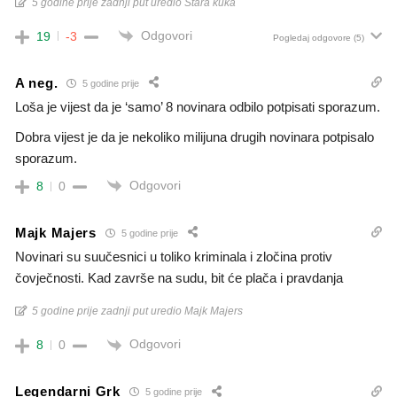
5 godine prije zadnji put uredio Stara kuka
Odgovori
19
-3
Pogledaj odgovore
(5)
A neg.
5 godine prije
Loša je vijest da je ‘samo’ 8 novinara odbilo potpisati sporazum.
Dobra vijest je da je nekoliko milijuna drugih novinara potpisalo
sporazum.
Odgovori
8
0
Majk Majers
5 godine prije
Novinari su suučesnici u toliko kriminala i zločina protiv
čovječnosti. Kad završe na sudu, bit će plača i pravdanja
5 godine prije zadnji put uredio Majk Majers
Odgovori
8
0
Legendarni Grk
5 godine prije