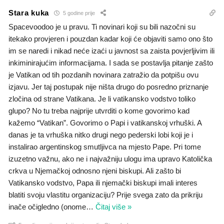
Stara kuka
5 godine prije
Spacevoodoo je u pravu. Ti novinari koji su bili nazočni su
itekako provjeren i pouzdan kadar koji će objaviti samo ono što
im se naredi i nikad neće izaći u javnost sa zaista povjerljivim ili
inkiminirajućim informacijama. I sada se postavlja pitanje zašto
je Vatikan od tih pozdanih novinara zatražio da potpišu ovu
izjavu. Jer taj postupak nije ništa drugo do posredno priznanje
zločina od strane Vatikana. Je li vatikansko vodstvo toliko
glupo? No tu treba najprije utvrditi o kome govorimo kad
kažemo “Vatikan”. Govorimo o Papi i vatikanskoj vrhuški. A
danas je ta vrhuška nitko drugi nego pederski lobi koji je i
instalirao argentinskog smutljivca na mjesto Pape. Pri tome
izuzetno važnu, ako ne i najvažniju ulogu ima upravo Katolička
crkva u Njemačkoj odnosno njeni biskupi. Ali zašto bi
Vatikansko vodstvo, Papa ili njemački biskupi imali interes
blatiti svoju vlastitu organizaciju? Prije svega zato da prikriju
inače očigledno (onome
…
Čitaj više »