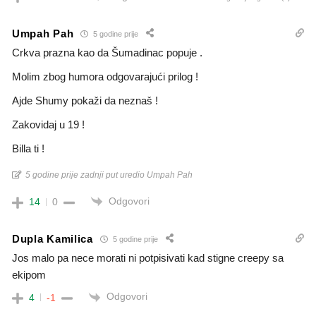
Umpah Pah
5 godine prije
Crkva prazna kao da Šumadinac popuje .
Molim zbog humora odgovarajući prilog !
Ajde Shumy pokaži da neznaš !
Zakovidaj u 19 !
Billa ti !
5 godine prije zadnji put uredio Umpah Pah
Odgovori
14
0
Dupla Kamilica
5 godine prije
Jos malo pa nece morati ni potpisivati kad stigne creepy sa
ekipom
Odgovori
4
-1