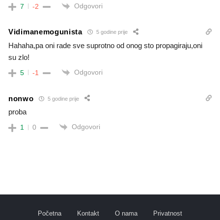
Odgovori
7
-2
Vidimanemogunista
5 godine prije
Hahaha,pa oni rade sve suprotno od onog sto propagiraju,oni
su zlo!
Odgovori
5
-1
nonwo
5 godine prije
proba
Odgovori
1
0
Početna
Kontakt
O nama
Privatnost