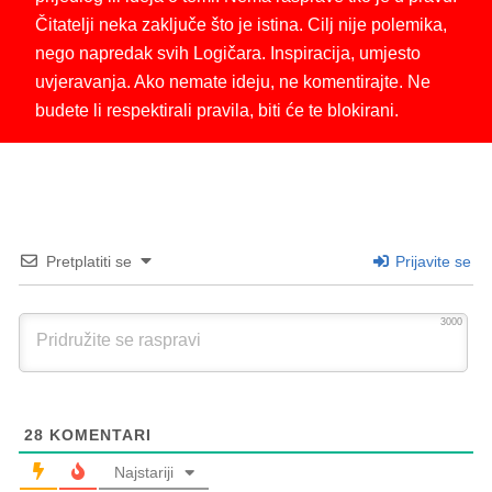
Čitatelji neka zaključe što je istina. Cilj nije polemika,
nego napredak svih Logičara. Inspiracija, umjesto
uvjeravanja. Ako nemate ideju, ne komentirajte. Ne
budete li respektirali pravila, biti će te blokirani.
Pretplatiti se
Prijavite se
3000
28
KOMENTARI
Najstariji