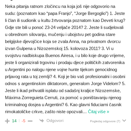
Neka pitanja ratnom zločincu na koja još nije odgovorio na
sudu: (poznatom kao “papa Franjo”, “Jorge Bergoglio”) 1. Jeste
li član ili sudionik u kultu žrtvovanja poznatom kao Deveti krug?
Gdje ste bili u ponoć 23-24 veljače 2014? 2. Jeste li sudjelovali
u obrednom silovanju, mučenju i ubojstvu pet godina stare
belgijske djevojčice koja se zvala Anna, na privatnom dvorcu
izvan Gulpena u Nizozemskoj 15. kolovoza 2011? 3. Vi u
svojstvu nadbiskupa Buenos Airesa, i u bilo koje drugo vrijeme,
jeste li organizirali trgovinu i prodaju djece političkih zatvorenika
u Argentini po nalogu njene vojne hunte tijekom genocidnog
prljavog rata u toj zemlji? 4. Koji je bio vaš profesionalni i osobni
odnos s argentinskim diktatorom, generalom Jorge Videlom? 5.
Jeste li ikad prihvatili isplatu od sadašnj kraljice Nizozemske,
Máxima Zorreguieta Cerruti, za pomoć u poništavanju njenog
kriminalnog dosjea u Argentini? 6. Kao glavni fiduciarni časnik
rimokatoličke crkve, zašto niste opozvali
…
Čitaj više »
Odgovori
14
-5
Pogledaj odgovore
(7)