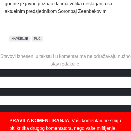
godine je javno priznao da ima velika neslaganja sa
aktuelnim predsjednikom Soronbaj Žeenbekovim.
HAPŠENJE
PUČ
Stavovi izneseni u tekstu i u komentarima ne odražavaju nužno
stav redakcije.
PRAVILA KOMENTIRANJA
: Vaši komentari ne smiju
biti kritika drugog komentatora, nego vaše mišljenje,