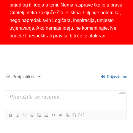
prijedlog ili ideja o temi. Nema rasprave tko je u pravu.
Čitatelji neka zaključe što je istina. Cilj nije polemika,
nego napredak svih Logičara. Inspiracija, umjesto
uvjeravanja. Ako nemate ideju, ne komentirajte. Ne
budete li respektirali pravila, biti će te blokirani.
Pretplatiti se
Prijavite se
3000
{}
[+]