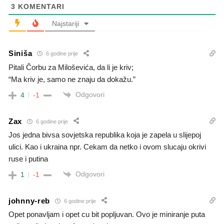
3
KOMENTARI
Najstariji
Siniša
6 godine prije
Pitali Čorbu za Miloševića, da li je kriv;
“Ma kriv je, samo ne znaju da dokažu.”
Odgovori
4
-1
Zax
6 godine prije
Jos jedna bivsa sovjetska republika koja je zapela u slijepoj
ulici. Kao i ukraina npr. Cekam da netko i ovom slucaju okrivi
ruse i putina
Odgovori
1
-1
johnny-reb
6 godine prije
Opet ponavljam i opet cu bit popljuvan. Ovo je miniranje puta