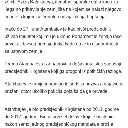
zemlji Aziza Batukajeva, ilegalne isporuke uglja kao i za
ilegalno pribavljanje zemljišta na kojem se nalazi njegovo
imanje u kojem se trenutno odvija akcija hapšenja.
Inače do 27. juna Atambajev je kao bivši predsjednik
uživao imunitet koji mu je ukinuo Parlament te zemlje iako
advokati bivšeg predsjednika tvrde da je to u suprotnosti
sa ustavom zemlje.
Prema Atambajevu iza najnovijih dešavanja stoji sadašnji
predsjednik Kirgistana koji ga progoni iz političkih razloga.
Atambajev je ranije ignorisao tri sudska poziva a najavio je
oružani otpor ukoliko policija pokuša da ga privede.
Atambajev je bio predsjednik Kirgistana od 2011. godine
do 2017. godine. Bio je prvi šef države koji je odstupio
nakon samo jednog predsjedničkog mandata a prošle