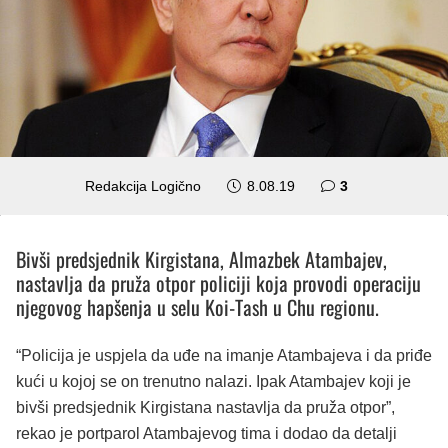
komentara
Redakcija Logično
8.08.19
3
Bivši predsjednik Kirgistana, Almazbek Atambajev,
nastavlja da pruža otpor policiji koja provodi operaciju
njegovog hapšenja u selu Koi-Tash u Chu regionu.
“Policija je uspjela da uđe na imanje Atambajeva i da priđe
kući u kojoj se on trenutno nalazi. Ipak Atambajev koji je
bivši predsjednik Kirgistana nastavlja da pruža otpor”,
rekao je portparol Atambajevog tima i dodao da detalji