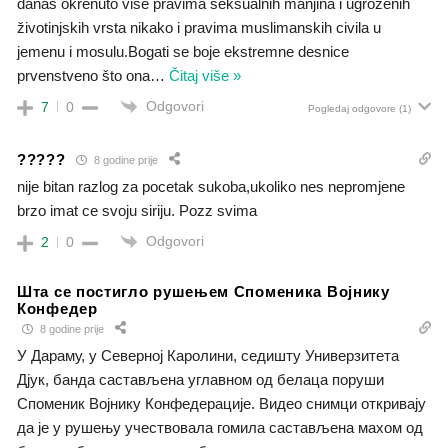
danas okrenuto više pravima seksualnih manjina i ugroženih
životinjskih vrsta nikako i pravima muslimanskih civila u
jemenu i mosulu.Bogati se boje ekstremne desnice
prvenstveno što ona
…
Čitaj više »
Odgovori
7
0
Pogledaj odgovore
(1)
?????
8 godine prije
nije bitan razlog za pocetak sukoba,ukoliko nes nepromjene
brzo imat ce svoju siriju. Pozz svima
Odgovori
2
0
Шта се постигло рушењем Споменика Војнику
Конфедер
8 godine prije
У Дараму, у Северној Каролини, седишту Универзитета
Дјук, банда састављена углавном од белаца поруши
Споменик Војнику Конфедерације. Видео снимци откривају
да је у рушењу учествовала гомила састављена махом од