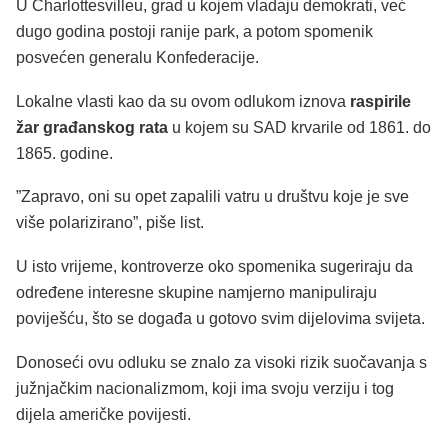
U Charlottesvilleu, grad u kojem vladaju demokrati, već
dugo godina postoji ranije park, a potom spomenik
posvećen generalu Konfederacije.
Lokalne vlasti kao da su ovom odlukom iznova
raspirile
žar građanskog rata
u kojem su SAD krvarile od 1861. do
1865. godine.
”Zapravo, oni su opet zapalili vatru u društvu koje je sve
više polarizirano”, piše list.
U isto vrijeme, kontroverze oko spomenika sugeriraju da
određene interesne skupine namjerno manipuliraju
poviješću, što se događa u gotovo svim dijelovima svijeta.
Donoseći ovu odluku se znalo za visoki rizik suočavanja s
južnjačkim nacionalizmom, koji ima svoju verziju i tog
dijela američke povijesti.