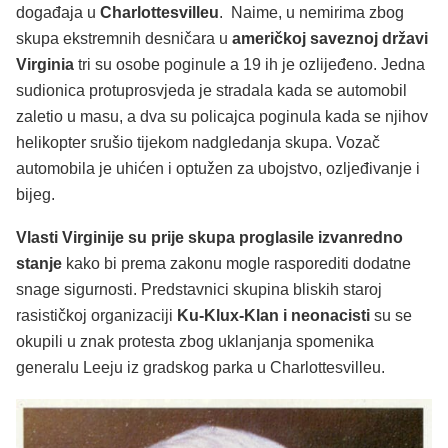
događaja u
Charlottesvilleu
. Naime, u nemirima zbog
skupa ekstremnih desničara u
američkoj saveznoj državi
Virginia
tri su osobe poginule a 19 ih je ozlijeđeno. Jedna
sudionica protuprosvjeda je stradala kada se automobil
zaletio u masu, a dva su policajca poginula kada se njihov
helikopter srušio tijekom nadgledanja skupa. Vozač
automobila je uhićen i optužen za ubojstvo, ozljeđivanje i
bijeg.
Vlasti Virginije su prije skupa proglasile izvanredno
stanje
kako bi prema zakonu mogle rasporediti dodatne
snage sigurnosti. Predstavnici skupina bliskih staroj
rasističkoj organizaciji
Ku-Klux-Klan i neonacisti
su se
okupili u znak protesta zbog uklanjanja spomenika
generalu Leeju iz gradskog parka u Charlottesvilleu.