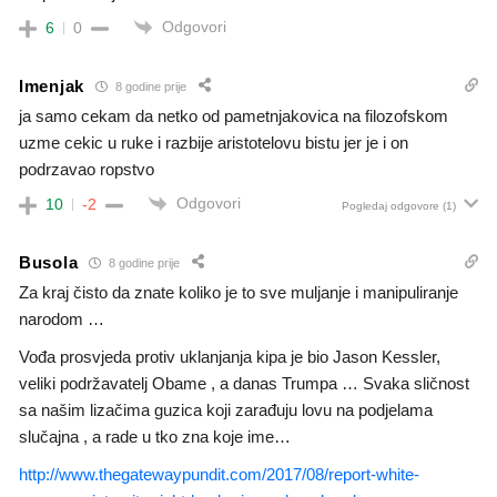
Odgovori
6
0
Imenjak
8 godine prije
ja samo cekam da netko od pametnjakovica na filozofskom
uzme cekic u ruke i razbije aristotelovu bistu jer je i on
podrzavao ropstvo
Odgovori
10
-2
Pogledaj odgovore
(1)
Busola
8 godine prije
Za kraj čisto da znate koliko je to sve muljanje i manipuliranje
narodom …
Vođa prosvjeda protiv uklanjanja kipa je bio Jason Kessler,
veliki podržavatelj Obame , a danas Trumpa … Svaka sličnost
sa našim lizačima guzica koji zarađuju lovu na podjelama
slučajna , a rade u tko zna koje ime…
http://www.thegatewaypundit.com/2017/08/report-white-