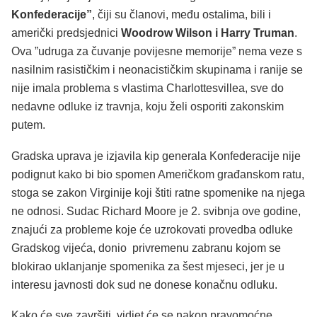
Konfederacije”
, čiji su članovi, među ostalima, bili i
američki predsjednici
Woodrow Wilson i Harry Truman
.
Ova ”udruga za čuvanje povijesne memorije” nema veze s
nasilnim rasističkim i neonacističkim skupinama i ranije se
nije imala problema s vlastima Charlottesvillea, sve do
nedavne odluke iz travnja, koju želi osporiti zakonskim
putem.
Gradska uprava je izjavila kip generala Konfederacije nije
podignut kako bi bio spomen Američkom građanskom ratu,
stoga se zakon Virginije koji štiti ratne spomenike na njega
ne odnosi. Sudac Richard Moore je 2. svibnja ove godine,
znajući za probleme koje će uzrokovati provedba odluke
Gradskog vijeća, donio privremenu zabranu kojom se
blokirao uklanjanje spomenika za šest mjeseci, jer je u
interesu javnosti dok sud ne donese konačnu odluku.
Kako će sve završiti, vidjet će se nakon pravomoćne