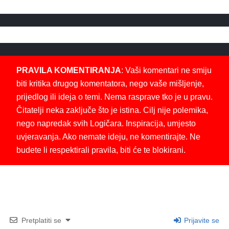
PRAVILA KOMENTIRANJA
: Vaši komentari ne smiju
biti kritika drugog komentatora, nego vaše mišljenje,
prijedlog ili ideja o temi. Nema rasprave tko je u pravu.
Čitatelji neka zaključe što je istina. Cilj nije polemika,
nego napredak svih Logičara. Inspiracija, umjesto
uvjeravanja. Ako nemate ideju, ne komentirajte. Ne
budete li respektirali pravila, biti će te blokirani.
Pretplatiti se
Prijavite se