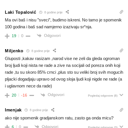
Laki Topalović
8 godine prije
Ma ovi baš i nisu ”sveci”, budimo iskreni. No tamo je spomenik
100 godina i baš sad namjerno izazivaju sr*nja.
Odgovori
19
0
Miljenko
8 godine prije
Gluposti ,kakav rasizam ,narod vise ne zeli da gleda ogroman
broj ljudi koji nista ne rade a zive na socijali od poreza onih koji
rade ,tu su skoro 85% crnci ,plus sto su veliki broj svih mogucih
pljacki dogadjaju upravo od ovog sloja ljudi koji nigde ne rade (a
i uglavnom nece da rade)
Odgovori
20
-16
Pogledaj odgovore
(8)
Imenjak
8 godine prije
ako nije spomenik gradjanskom ratu, zasto ga onda micu?
Odgovori
6
0
Pogledaj odgovore
(3)