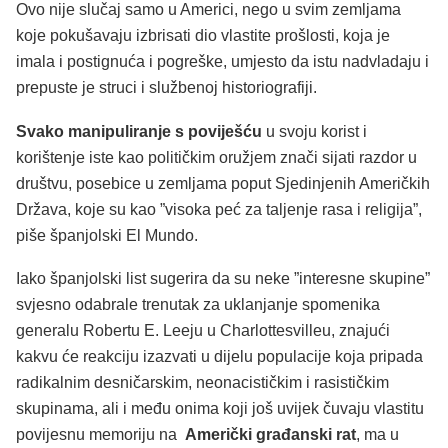
Ovo nije slučaj samo u Americi, nego u svim zemljama
koje pokušavaju izbrisati dio vlastite prošlosti, koja je
imala i postignuća i pogreške, umjesto da istu nadvladaju i
prepuste je struci i službenoj historiografiji.
Svako manipuliranje s poviješću
u svoju korist i
korištenje iste kao političkim oružjem znači sijati razdor u
društvu, posebice u zemljama poput Sjedinjenih Američkih
Država, koje su kao ”visoka peć za taljenje rasa i religija”,
piše španjolski El Mundo.
Iako španjolski list sugerira da su neke ”interesne skupine”
svjesno odabrale trenutak za uklanjanje spomenika
generalu Robertu E. Leeju u Charlottesvilleu, znajući
kakvu će reakciju izazvati u dijelu populacije koja pripada
radikalnim desničarskim, neonacističkim i rasističkim
skupinama, ali i među onima koji još uvijek čuvaju vlastitu
povijesnu memoriju na
Američki građanski rat
, ma u