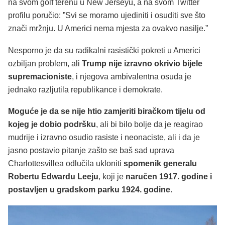
na svom golf terenu u New Jerseyu, a na svom Twitter
profilu poručio: ”Svi se moramo ujediniti i osuditi sve što
znači mržnju. U Americi nema mjesta za ovakvo nasilje.”
Nesporno je da su radikalni rasistički pokreti u Americi
ozbiljan problem, ali
Trump nije izravno okrivio bijele
supremacioniste
, i njegova ambivalentna osuda je
jednako razljutila republikance i demokrate.
Moguće je da se nije htio zamjeriti biračkom tijelu od
kojeg je dobio podršku
, ali bi bilo bolje da je reagirao
mudrije i izravno osudio rasiste i neonaciste, ali i da je
jasno postavio pitanje zašto se baš sad uprava
Charlottesvillea odlučila ukloniti
spomenik generalu
Robertu Edwardu Leeju
, koji je
naručen 1917. godine i
postavljen u gradskom parku 1924. godine
.