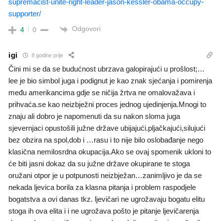
supremacist-unite-right-leader-jason-kessler-obama-occupy-
supporter/
Odgovori
4
0
igi
8 godine prije
Čini mi se da se budućnost ubrzava galopirajući u prošlost;…
lee je bio simbol juga i podignut je kao znak sjećanja i pomirenja
među amerikancima gdje se ničija žrtva ne omalovažava i
prihvaća.se kao neizbježni proces jednog ujedinjenja.Mnogi to
znaju ali dobro je napomenuti da su nakon sloma juga
sjevernjaci opustošili južne države ubijajući.pljačkajući,silujući
bez obzira na spol,dob i …rasu i to nije bilo oslobađanje nego
klasična nemilosrdna okupacija.Ako se ovaj spomenik ukloni to
će biti jasni dokaz da su južne države okupirane te stoga
oružani otpor je u potpunosti neizbježan…zanimljivo je da se
nekada ljevica borila za klasna pitanja i problem raspodjele
bogatstva a ovi danas tkz. ljevičari ne ugrožavaju bogatu elitu
stoga ih ova elita i i ne ugrožava pošto je pitanje ljevičarenja