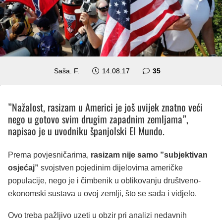
komentara
Saša. F.
14.08.17
35
”Nažalost, rasizam u Americi je još uvijek znatno veći
nego u gotovo svim drugim zapadnim zemljama”,
napisao je u uvodniku španjolski El Mundo.
Prema povjesničarima,
rasizam nije samo ”subjektivan
osjećaj”
svojstven pojedinim dijelovima američke
populacije, nego je i čimbenik u oblikovanju društveno-
ekonomski sustava u ovoj zemlji, što se sada i vidjelo.
Ovo treba pažljivo uzeti u obzir pri analizi nedavnih