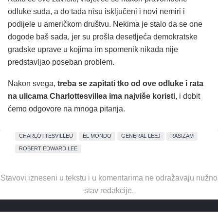
odluke suda, a do tada nisu isključeni i novi nemiri i
podijele u američkom društvu. Nekima je stalo da se one
dogode baš sada, jer su prošla desetljeća demokratske
gradske uprave u kojima im spomenik nikada nije
predstavljao poseban problem.
Nakon svega,
treba se zapitati tko od ove odluke i rata
na ulicama Charlottesvillea ima najviše koristi
, i dobit
ćemo odgovore na mnoga pitanja.
CHARLOTTESVILLEU
EL MONDO
GENERAL LEEJ
RASIZAM
ROBERT EDWARD LEE
Stavovi izneseni u tekstu i u komentarima ne odražavaju nužno
stav redakcije.