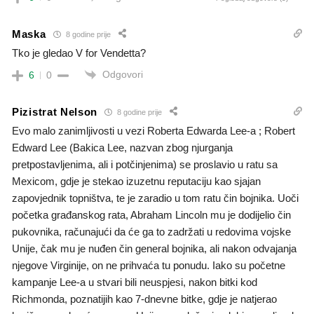
Maska
8 godine prije
Tko je gledao V for Vendetta?
Odgovori
6
0
Pizistrat Nelson
8 godine prije
Evo malo zanimljivosti u vezi Roberta Edwarda Lee-a ; Robert
Edward Lee (Bakica Lee, nazvan zbog njurganja
pretpostavljenima, ali i potčinjenima) se proslavio u ratu sa
Mexicom, gdje je stekao izuzetnu reputaciju kao sjajan
zapovjednik topništva, te je zaradio u tom ratu čin bojnika. Uoči
početka građanskog rata, Abraham Lincoln mu je dodijelio čin
pukovnika, računajući da će ga to zadržati u redovima vojske
Unije, čak mu je nuđen čin general bojnika, ali nakon odvajanja
njegove Virginije, on ne prihvaća tu ponudu. Iako su početne
kampanje Lee-a u stvari bili neuspjesi, nakon bitki kod
Richmonda, poznatijih kao 7-dnevne bitke, gdje je natjerao