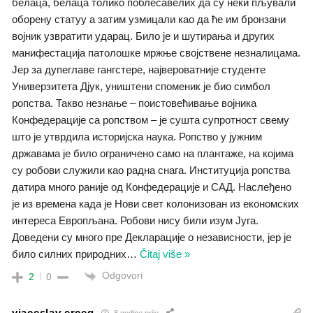
белаца, белаца толико поблесавелих да су неки пљували
оборену статуу а затим узмицали као да ће им бронзани
војник узвратити ударац. Било је и шутирања и других
манифестација патолошке мржње својствене незналицама.
Јер за дупеглаве гангстере, највероватније студенте
Универзитета Дјук, уништени споменик је био симбол
ропства. Такво незнање – поистовећивање војника
Конфедерације са ропством – је сушта супротност свему
што је утврдила историјска наука. Ропство у јужним
државама је било ограничено само на плантаже, на којима
су робови служили као радна снага. Институција ропства
датира много раније од Конфедерације и САД. Наслеђено
је из времена када је Нови свет колонизован из економских
интереса Европљана. Робови нису били изум Југа.
Доведени су много пре Декларације о независности, јер је
било силних природних
…
Čitaj više »
Odgovori
2
0
vjaceslav erceg