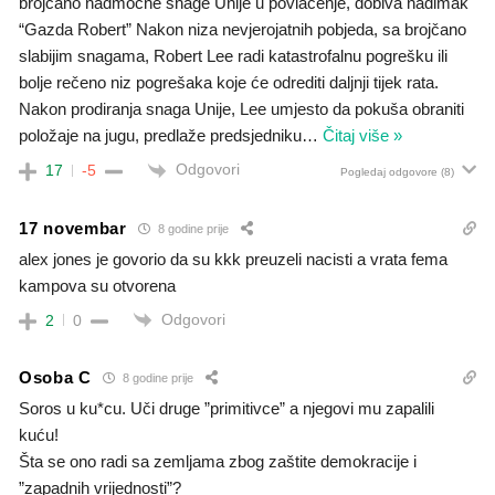
brojčano nadmoćne snage Unije u povlačenje, dobiva nadimak
“Gazda Robert” Nakon niza nevjerojatnih pobjeda, sa brojčano
slabijim snagama, Robert Lee radi katastrofalnu pogrešku ili
bolje rečeno niz pogrešaka koje će odrediti daljnji tijek rata.
Nakon prodiranja snaga Unije, Lee umjesto da pokuša obraniti
položaje na jugu, predlaže predsjedniku
…
Čitaj više »
Odgovori
17
-5
Pogledaj odgovore
(8)
17 novembar
8 godine prije
alex jones je govorio da su kkk preuzeli nacisti a vrata fema
kampova su otvorena
Odgovori
2
0
Osoba C
8 godine prije
Soros u ku*cu. Uči druge ”primitivce” a njegovi mu zapalili
kuću!
Šta se ono radi sa zemljama zbog zaštite demokracije i
”zapadnih vrijednosti”?