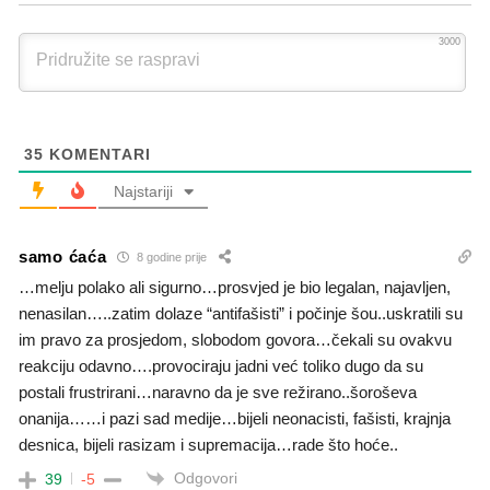
3000
35
KOMENTARI
Najstariji
samo ćaća
8 godine prije
…melju polako ali sigurno…prosvjed je bio legalan, najavljen,
nenasilan…..zatim dolaze “antifašisti” i počinje šou..uskratili su
im pravo za prosjedom, slobodom govora…čekali su ovakvu
reakciju odavno….provociraju jadni već toliko dugo da su
postali frustrirani…naravno da je sve režirano..šoroševa
onanija……i pazi sad medije…bijeli neonacisti, fašisti, krajnja
desnica, bijeli rasizam i supremacija…rade što hoće..
Odgovori
39
-5