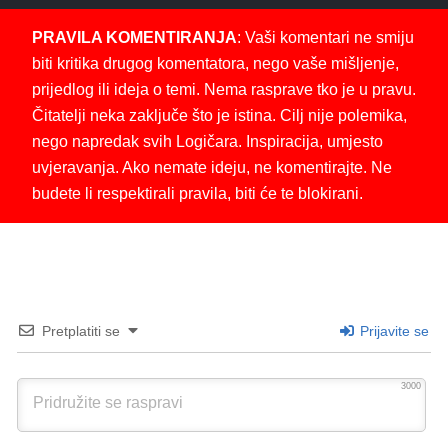
PRAVILA KOMENTIRANJA
: Vaši komentari ne smiju
biti kritika drugog komentatora, nego vaše mišljenje,
prijedlog ili ideja o temi. Nema rasprave tko je u pravu.
Čitatelji neka zaključe što je istina. Cilj nije polemika,
nego napredak svih Logičara. Inspiracija, umjesto
uvjeravanja. Ako nemate ideju, ne komentirajte. Ne
budete li respektirali pravila, biti će te blokirani.
Pretplatiti se
Prijavite se
3000