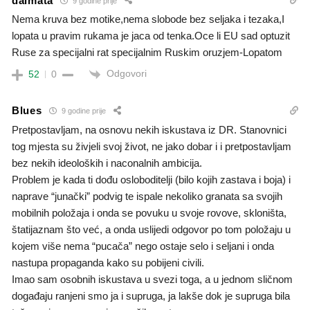
dalmata
9 godine prije
Nema kruva bez motike,nema slobode bez seljaka i tezaka,I
lopata u pravim rukama je jaca od tenka.Oce li EU sad optuzit
Ruse za specijalni rat specijalnim Ruskim oruzjem-Lopatom
Odgovori
52
0
Blues
9 godine prije
Pretpostavljam, na osnovu nekih iskustava iz DR. Stanovnici
tog mjesta su živjeli svoj život, ne jako dobar i i pretpostavljam
bez nekih ideoloških i naconalnih ambicija.
Problem je kada ti dođu osloboditelji (bilo kojih zastava i boja) i
naprave “junački” podvig te ispale nekoliko granata sa svojih
mobilnih položaja i onda se povuku u svoje rovove, skloništa,
štatijaznam što već, a onda uslijedi odgovor po tom položaju u
kojem više nema “pucača” nego ostaje selo i seljani i onda
nastupa propaganda kako su pobijeni civili.
Imao sam osobnih iskustava u svezi toga, a u jednom sličnom
događaju ranjeni smo ja i supruga, ja lakše dok je supruga bila