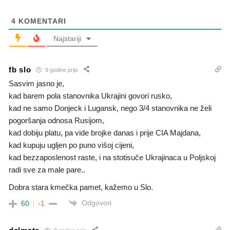
4
KOMENTARI
Najstariji
fb slo
9 godine prije
Sasvim jasno je,
kad barem pola stanovnika Ukrajini govori rusko,
kad ne samo Donjeck i Lugansk, nego 3/4 stanovnika ne želi
pogoršanja odnosa Rusijom,
kad dobiju platu, pa vide brojke danas i prije CIA Majdana,
kad kupuju ugljen po puno višoj cijeni,
kad bezzaposlenost raste, i na stotisuče Ukrajinaca u Poljskoj
radi sve za male pare..
Dobra stara kmečka pamet, kažemo u Slo.
Odgovori
60
-1