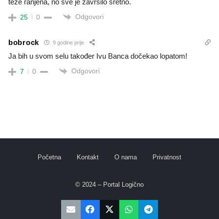
teže ranjena, no sve je završilo sretno.
Odgovori
25
0
bobrock
9 godine prije
Ja bih u svom selu također Ivu Banca dočekao lopatom!
Odgovori
7
0
Početna
Kontakt
O nama
Privatnost
© 2024 – Portal Logično