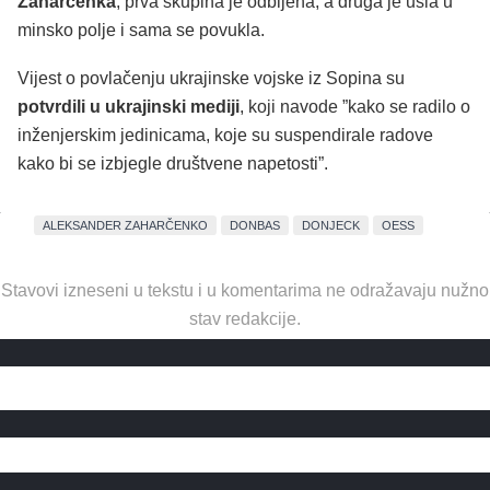
Zaharčenka
, prva skupina je odbijena, a druga je ušla u
minsko polje i sama se povukla.
Vijest o povlačenju ukrajinske vojske iz Sopina su
potvrdili u ukrajinski mediji
, koji navode ”kako se radilo o
inženjerskim jedinicama, koje su suspendirale radove
kako bi se izbjegle društvene napetosti”.
ALEKSANDER ZAHARČENKO
DONBAS
DONJECK
OESS
Stavovi izneseni u tekstu i u komentarima ne odražavaju nužno
stav redakcije.