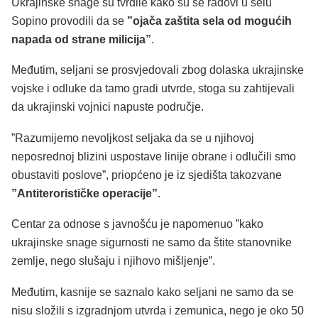
Ukrajinske snage su tvrdile kako su se radovi u selu
Sopino provodili da se
”ojača zaštita sela od mogućih
napada od strane milicija”
.
Međutim, seljani se prosvjedovali zbog dolaska ukrajinske
vojske i odluke da tamo gradi utvrde, stoga su zahtijevali
da ukrajinski vojnici napuste područje.
”Razumijemo nevoljkost seljaka da se u njihovoj
neposrednoj blizini uspostave linije obrane i odlučili smo
obustaviti poslove”, priopćeno je iz sjedišta takozvane
”Antiterorističke operacije”
.
Centar za odnose s javnošću je napomenuo ”kako
ukrajinske snage sigurnosti ne samo da štite stanovnike
zemlje, nego slušaju i njihovo mišljenje”.
Međutim, kasnije se saznalo kako seljani ne samo da se
nisu složili s izgradnjom utvrda i zemunica, nego je oko 50