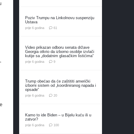
u
Poziv Trumpu na Linkolnovu suspenziju
Ustava
komentar
prije 6 godina
61
Video prikazan odboru senata države
Georgia otkrio da izborno osoblje izvlači
kutije sa „dodatnim glasačkim listićima“
,
komentara
prije 6 godina
9
Trump obećao da će zaštititi američki
izborni sistem od „koordiniranog napada i
opsade“
komentara
prije 6 godina
20
je
Kamo to ide Biden – u Bijelu kuću ili u
zatvor?
komentara
prije 6 godina
100