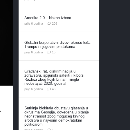
Amerika 2.0 – Nakon izbora
komentara
prije 6 godina
209
Globalni korporativni divovi okreću leđa
Trumpu i njegovim pristašama
komentara
prije 6 godina
15
Građanski rat, diskriminacija u
zdravstvu, špijunski sateliti i kiborzi!
Razlozi zbog kojih bi nam mogla
nedostajati 2020. godina!
komentara
prije 6 godina
46
.
Sutkinja blokirala obustavu glasanja u
okruzima Georgije, dovedena u pitanje
nepristranost zbog mogućeg krvnog
srodstva s najvišim demokratskim
političarom
komentara
prije 6 godina
15