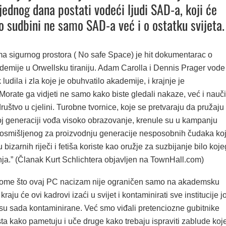
jednog dana postati vodeći ljudi SAD-a, koji će
 o sudbini ne samo SAD-a već i o ostatku svijeta.
ma sigurnog prostora ( No safe Space) je hit dokumentarac o
demije u Orwellsku tiraniju. Adam Carolla i Dennis Prager vode
ludila i zla koje je obuhvatilo akademije, i krajnje je
Morate ga vidjeti ne samo kako biste gledali nakaze, već i nauči
društvo u cjelini. Turobne tvornice, koje se pretvaraju da pružaju
oj generaciji vođa visoko obrazovanje, krenule su u kampanju
e osmišljenog za proizvodnju generacije nesposobnih čudaka koj
 bizarnih riječi i fetiša koriste kao oružje za suzbijanje bilo koje
nja.” (Članak Kurt Schlichtera objavljen na TownHall.com)
tome što ovaj PC nacizam nije ograničen samo na akademsku
raju će ovi kadrovi izaći u svijet i kontaminirati sve institucije j
 su sada kontaminirane. Već smo viđali pretenciozne gubitnike
ta kako pametuju i uče druge kako trebaju ispraviti zablude koj