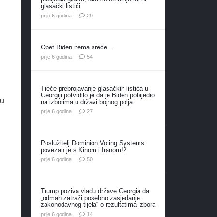
glasački listići
komentara
prije 6 godina
29
Opet Biden nema sreće…
i
komentara
prije 6 godina
54
Treće prebrojavanje glasačkih listića u
Georgiji potvrdilo je da je Biden pobijedio
vu
na izborima u državi bojnog polja
komentara
prije 6 godina
27
Poslužitelj Dominion Voting Systems
povezan je s Kinom i Iranom!?
komentara
prije 6 godina
50
Trump poziva vladu države Georgia da
„odmah zatraži posebno zasjedanje
zakonodavnog tijela“ o rezultatima izbora
komentara
prije 6 godina
14