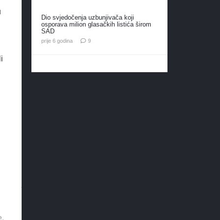
u
Dio svjedočenja uzbunjivača koji
osporava milion glasačkih listića širom
SAD
komentara
prije 6 godina
9
i
.
i
e.