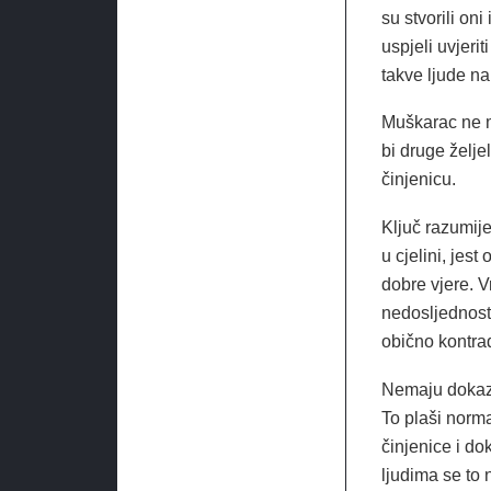
su stvorili oni
uspjeli uvjeri
takve ljude na
Muškarac ne mo
bi druge želje
činjenicu.
Ključ razumij
u cjelini, jes
dobre vjere. 
nedosljednosti 
obično kontrad
Nemaju dokaze 
To plaši norma
činjenice i dok
ljudima se to 