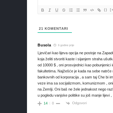
{}
[
21
KOMENTARI
Busola
6 godine prije
Ljevičari kao lijeva opcija ne postoje na Zap
koja želiti stvoriti kaste i sijanjem straha ušu
od 10000 $ , oni prosvjednici kao pobunjenici i
fakultetima. Najžešće je kada na sebe natrče 
bankovnih od korporacija , a sam taj Che bi i
veze ima sa socijalizmom, komunizmom , onim
na Zemlji. Oni baš ne žele jednakost nego razl
u pogledu vanjske politike su još manje lijevi ,
Odgovori
14
0