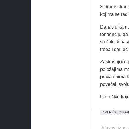
S druge stran
kojima se radi
Danas u kampu
tendenciju da 
su čak i k nas
trebali sprije
Zastrašujuće j
položajima moć
prava onima koj
povećali svoju
U društvu koje
AMERIČKI IZBORI
Stavovi iznes