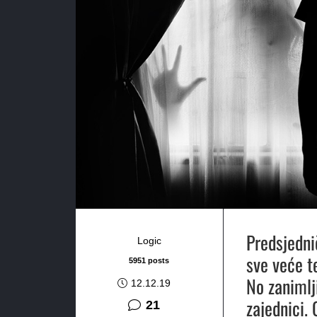
Predsjedni
Logic
sve veće t
5951 posts
No zanimlj
12.12.19
zajednici. 
komentar
21