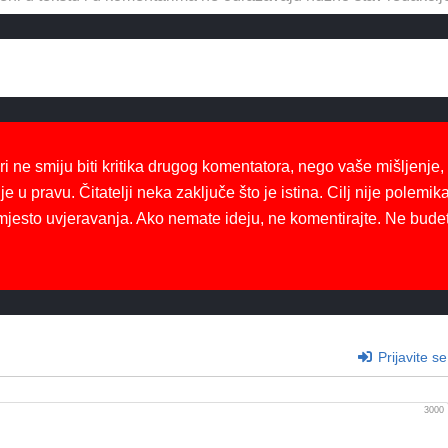
ri ne smiju biti kritika drugog komentatora, nego vaše mišljenje,
je u pravu. Čitatelji neka zaključe što je istina. Cilj nije polemika
mjesto uvjeravanja. Ako nemate ideju, ne komentirajte. Ne bude
Prijavite se
3000