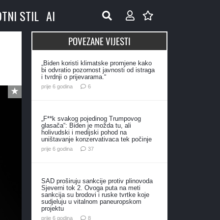
OTNI STIL
AI
POVEZANE VIJESTI
„Biden koristi klimatske promjene kako
bi odvratio pozornost javnosti od istraga
i tvrdnji o prijevarama.“
komentara
prije 6 godina
6
„F**k svakog pojedinog Trumpovog
glasača“: Biden je možda tu, ali
holivudski i medijski pohod na
uništavanje konzervativaca tek počinje
komentara
prije 6 godina
37
SAD proširuju sankcije protiv plinovoda
Sjeverni tok 2. Ovoga puta na meti
sankcija su brodovi i ruske tvrtke koje
sudjeluju u vitalnom paneuropskom
projektu
komentara
prije 6 godina
8