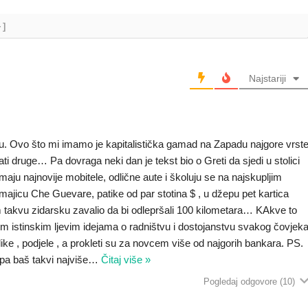
+]
Najstariji
adu. Ovo što mi imamo je kapitalistička gamad na Zapadu najgore vrst
tkati druge… Pa dovraga neki dan je tekst bio o Greti da sjedi u stolici
maju najnovije mobitele, odlične aute i školuju se na najskupljim
majicu Che Guevare, patike od par stotina $ , u džepu pet kartica
m takvu zidarsku zavalio da bi odlepršali 100 kilometara… KAkve to
 istinskim ljevim idejama o radništvu i dostojanstvu svakog čovjek
ike , podjele , a prokleti su za novcem više od najgorih bankara. PS.
 pa baš takvi najviše
…
Čitaj više »
Pogledaj odgovore
(10)