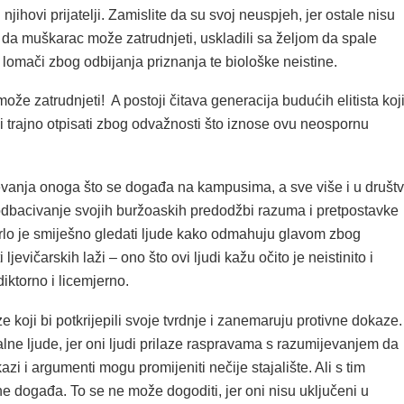
 i njihovi prijatelji. Zamislite da su svoj neuspjeh, jer ostale nisu
ti da muškarac može zatrudnjeti, uskladili sa željom da spale
 lomači zbog odbijanja priznanja te biološke neistine.
že zatrudnjeti! A postoji čitava generacija budućih elitista koj
li trajno otpisati zbog odvažnosti što iznose ovu neospornu
evanja onoga što se događa na kampusima, a sve više i u društ
t odbacivanje svojih buržoaskih predodžbi razuma i pretpostavke
Vrlo je smiješno gledati ljude kako odmahuju glavom zbog
ljevičarskih laži – ono što ovi ljudi kažu očito je neistinito i
iktorno i licemjerno.
koji bi potkrijepili svoje tvrdnje i zanemaruju protivne dokaze.
lne ljude, jer oni ljudi prilaze raspravama s razumijevanjem da
azi i argumenti mogu promijeniti nečije stajalište. Ali s tim
ne događa. To se ne može dogoditi, jer oni nisu uključeni u