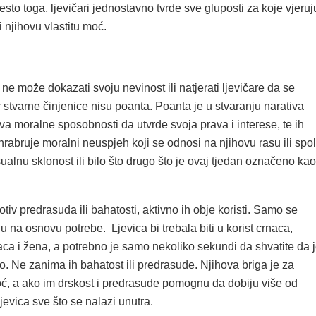
sto toga, ljevičari jednostavno tvrde sve gluposti za koje vjeruj
 njihovu vlastitu moć.
e može dokazati svoju nevinost ili natjerati ljevičare da se
 stvarne činjenice nisu poanta. Poanta je u stvaranju narativa
ava moralne sposobnosti da utvrde svoja prava i interese, te ih
abruje moralni neuspjeh koji se odnosi na njihovu rasu ili spol
eksualnu sklonost ili bilo što drugo što je ovaj tjedan označeno kao
rotiv predrasuda ili bahatosti, aktivno ih obje koristi. Samo se
aju na osnovu potrebe. Ljevica bi trebala biti u korist crnaca,
a i žena, a potrebno je samo nekoliko sekundi da shvatite da 
no. Ne zanima ih bahatost ili predrasude. Njihova briga je za
oć, a ako im drskost i predrasude pomognu da dobiju više od
ljevica sve što se nalazi unutra.