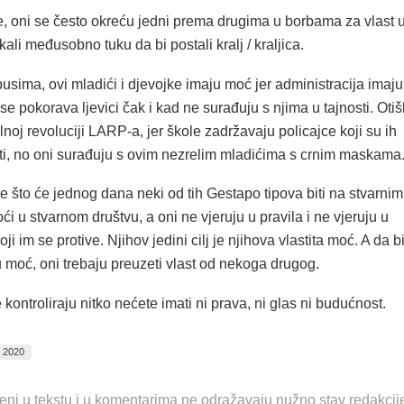
e, oni se često okreću jedni prema drugima u borbama za vlast 
kali međusobno tuku da bi postali kralj / kraljica.
sima, ovi mladići i djevojke imaju moć jer administracija imaju
se pokorava ljevici čak i kad ne surađuju s njima u tajnosti. Otišl
ilnoj revoluciji LARP-a, jer škole zadržavaju policajce koji su ih
čiti, no oni surađuju s ovim nezrelim mladićima s crnim maskama
e što će jednog dana neki od tih Gestapo tipova biti na stvarnim
i u stvarnom društvu, a oni ne vjeruju u pravila i ne vjeruju u
i im se protive. Njihov jedini cilj je njihova vlastita moć. A da b
 moć, oni trebaju preuzeti vlast od nekoga drugog.
 kontroliraju nitko nećete imati ni prava, ni glas ni budućnost.
 2020
eni u tekstu i u komentarima ne odražavaju nužno stav redakcij