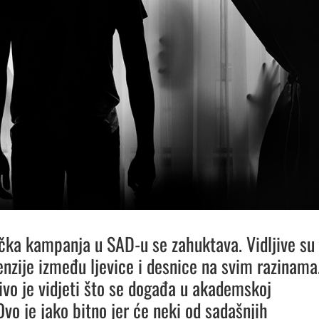
čka kampanja u SAD-u se zahuktava. Vidljive su
enzije između ljevice i desnice na svim razinama
ivo je vidjeti što se događa u akademskoj
Ovo je jako bitno jer će neki od sadašnjih