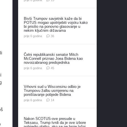
Bivši Trumpov savjetnik kaže da bi
POTUS mogao upotrijebiti vojsku kako
bi prisilio na ponovno glasovanje u
nekim ključnim državama
komentara
prije 6 godina
36
li
Čelni republikanski senator Mitch
McConnell priznao Joea Bidena kao
novoizabranog predsjednika
komentara
prije 6 godina
45
i
g
Vrhovni sud u Wisconsinu odbio je
Trumpovu žalbu usmjerenu na
poništavanje pobjede Bidena
komentara
prije 6 godina
14
oš
Nakon SCOTUS-ove presude u
Teksasu, Trump tvrdi da je ove izbore
e
pobijedio glatko, ako se ne broje lažni