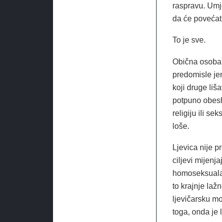
raspravu. Umje
da će povećati
To je sve.
Obična osoba n
predomisle jer
koji druge liš
potpuno obeshr
religiju ili s
loše.
Ljevica nije p
ciljevi mijenj
homoseksualac
to krajnje laž
ljevičarsku m
toga, onda je 