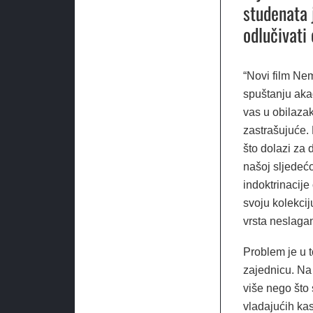
studenata 
odlučivati
“Novi film Ne
spuštanju aka
vas u obilazak 
zastrašujuće. 
što dolazi za 
našoj sljedeć
indoktrinacij
svoju kolekciju
vrsta neslaga
Problem je u 
zajednicu. Na k
više nego što
vladajućih kas