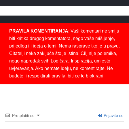
PRAVILA KOMENTIRANJA
: Vaši komentari ne smiju
biti kritika drugog komentatora, nego vaše mišljenje,
prijedlog ili ideja o temi. Nema rasprave tko je u pravu.
Čitatelji neka zaključe što je istina. Cilj nije polemika,
nego napredak svih Logičara. Inspiracija, umjesto
uvjeravanja. Ako nemate ideju, ne komentirajte. Ne
budete li respektirali pravila, biti će te blokirani.
Pretplatiti se
Prijavite se