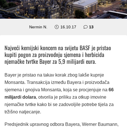
komentara
Nermin N.
16.10.17
13
Najveći kemijski koncern na svijetu BASF je pristao
kupiti pogon za proizvodnju sjemena i herbicida
njemačke tvrtke Bayer za 5,9 milijardi eura.
Bayer je pristao na takav korak zbog lakše kupnje
Monsanta. Transakcija između Bayera i proizvođača
sjemena i gnojiva Monsanta, koja se procjenjuje na
66
milijardi dolara
, otvorila je priliku za otkup imovine
njemačke tvrtke kako bi se zadovoljile potrebe tijela za
tržišno natjecanje.
Predsjednik upravnog odbora Bayera, Werner Baumann,