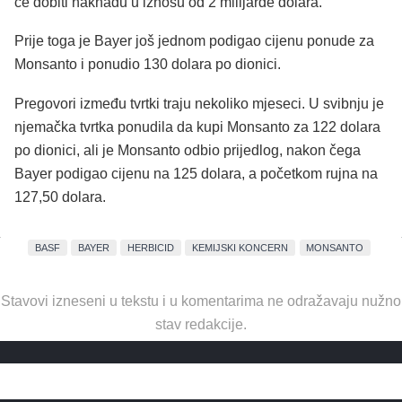
će dobiti naknadu u iznosu od 2 milijarde dolara.
Prije toga je Bayer još jednom podigao cijenu ponude za
Monsanto i ponudio 130 dolara po dionici.
Pregovori između tvrtki traju nekoliko mjeseci. U svibnju je
njemačka tvrtka ponudila da kupi Monsanto za 122 dolara
po dionici, ali je Monsanto odbio prijedlog, nakon čega
Bayer podigao cijenu na 125 dolara, a početkom rujna na
127,50 dolara.
BASF
BAYER
HERBICID
KEMIJSKI KONCERN
MONSANTO
Stavovi izneseni u tekstu i u komentarima ne odražavaju nužno
stav redakcije.