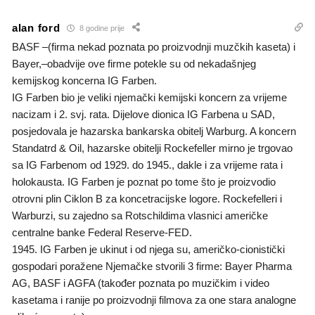
alan ford
8 godine prije
BASF –(firma nekad poznata po proizvodnji muzčkih kaseta) i
Bayer,–obadvije ove firme potekle su od nekadašnjeg
kemijskog koncerna IG Farben.
IG Farben bio je veliki njemački kemijski koncern za vrijeme
nacizam i 2. svj. rata. Dijelove dionica IG Farbena u SAD,
posjedovala je hazarska bankarska obitelj Warburg. A koncern
Standatrd & Oil, hazarske obitelji Rockefeller mirno je trgovao
sa IG Farbenom od 1929. do 1945., dakle i za vrijeme rata i
holokausta. IG Farben je poznat po tome što je proizvodio
otrovni plin Ciklon B za koncetracijske logore. Rockefelleri i
Warburzi, su zajedno sa Rotschildima vlasnici američke
centralne banke Federal Reserve-FED.
1945. IG Farben je ukinut i od njega su, američko-cionistički
gospodari poražene Njemačke stvorili 3 firme: Bayer Pharma
AG, BASF i AGFA (također poznata po muzičkim i video
kasetama i ranije po proizvodnji filmova za one stara analogne