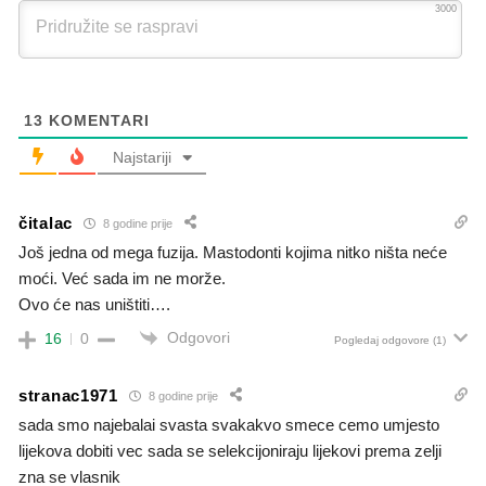
3000
13
KOMENTARI
Najstariji
čitalac
8 godine prije
Još jedna od mega fuzija. Mastodonti kojima nitko ništa neće
moći. Već sada im ne morže.
Ovo će nas uništiti….
Odgovori
16
0
Pogledaj odgovore
(1)
stranac1971
8 godine prije
sada smo najebalai svasta svakakvo smece cemo umjesto
lijekova dobiti vec sada se selekcijoniraju lijekovi prema zelji
zna se vlasnik