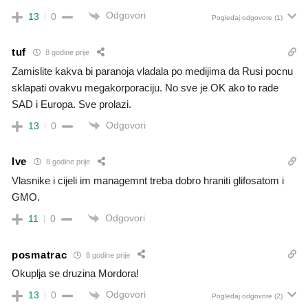
Odgovori
13
0
Pogledaj odgovore
(1)
tuf
8 godine prije
Zamislite kakva bi paranoja vladala po medijima da Rusi pocnu
sklapati ovakvu megakorporaciju. No sve je OK ako to rade
SAD i Europa. Sve prolazi.
Odgovori
13
0
Ive
8 godine prije
Vlasnike i cijeli im managemnt treba dobro hraniti glifosatom i
GMO.
Odgovori
11
0
posmatrac
8 godine prije
Okuplja se druzina Mordora!
Odgovori
13
0
Pogledaj odgovore
(2)