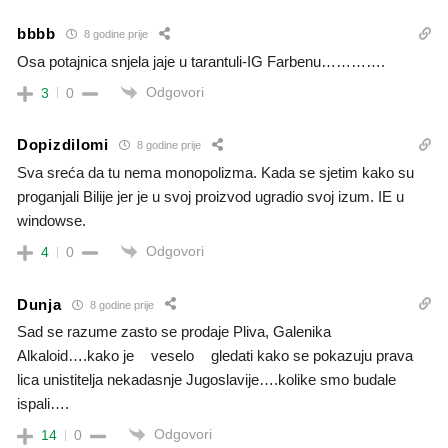
bbbb
8 godine prije
Osa potajnica snjela jaje u tarantuli-IG Farbenu………….
Odgovori
3
0
Dopizdilomi
8 godine prije
Sva sreća da tu nema monopolizma. Kada se sjetim kako su
proganjali Bilije jer je u svoj proizvod ugradio svoj izum. IE u
windowse.
Odgovori
4
0
Dunja
8 godine prije
Sad se razume zasto se prodaje Pliva, Galenika
Alkaloid….kako je
veselo
gledati kako se pokazuju prava
lica unistitelja nekadasnje Jugoslavije….kolike smo budale
ispali….
Odgovori
14
0