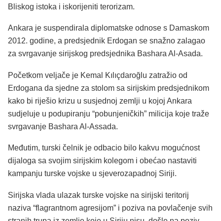
Bliskog istoka i iskorijeniti terorizam.
Ankara je suspendirala diplomatske odnose s Damaskom
2012. godine, a predsjednik Erdogan se snažno zalagao
za svrgavanje sirijskog predsjednika Bashara Al-Asada.
Početkom veljače je Kemal Kılıçdaroğlu zatražio od
Erdogana da sjedne za stolom sa sirijskim predsjednikom
kako bi riješio krizu u susjednoj zemlji u kojoj Ankara
sudjeluje u podupiranju “pobunjeničkih” milicija koje traže
svrgavanje Bashara Al-Assada.
Međutim, turski čelnik je odbacio bilo kakvu mogućnost
dijaloga sa svojim sirijskim kolegom i obećao nastaviti
kampanju turske vojske u sjeverozapadnoj Siriji.
Sirijska vlada ulazak turske vojske na sirijski teritorij
naziva “flagrantnom agresijom” i poziva na povlačenje svih
stranih trupa iz zemlje koje u Siriju nisu došle na poziv