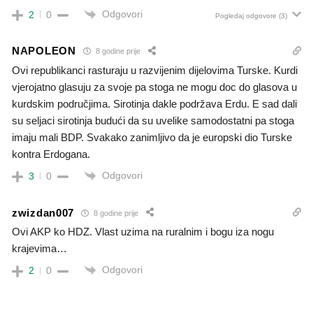
Odgovori
2
0
Pogledaj odgovore
(3)
NAPOLEON
8 godine prije
Ovi republikanci rasturaju u razvijenim dijelovima Turske. Kurdi
vjerojatno glasuju za svoje pa stoga ne mogu doc do glasova u
kurdskim područjima. Sirotinja dakle podržava Erdu. E sad dali
su seljaci sirotinja budući da su uvelike samodostatni pa stoga
imaju mali BDP. Svakako zanimljivo da je europski dio Turske
kontra Erdogana.
Odgovori
3
0
zwizdan007
8 godine prije
Ovi AKP ko HDZ. Vlast uzima na ruralnim i bogu iza nogu
krajevima…
Odgovori
2
0