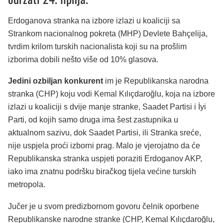
Erdoganova stranka na izbore izlazi u koaliciji sa
Strankom nacionalnog pokreta (MHP) Devlete Bahçelija,
tvrdim krilom turskih nacionalista koji su na prošlim
izborima dobili nešto više od 10% glasova.
Jedini ozbiljan konkurent
im je Republikanska narodna
stranka (CHP) koju vodi Kemal Kılıçdaroğlu, koja na izbore
izlazi u koaliciji s dvije manje stranke, Saadet Partisi i İyi
Parti, od kojih samo druga ima šest zastupnika u
aktualnom sazivu, dok Saadet Partisi, ili Stranka sreće,
nije uspjela proći izborni prag. Malo je vjerojatno da će
Republikanska stranka uspjeti poraziti Erdoganov AKP,
iako ima znatnu podršku biračkog tijela većine turskih
metropola.
Jučer je u svom predizbornom govoru čelnik oporbene
Republikanske narodne stranke (CHP, Kemal Kılıçdaroğlu,