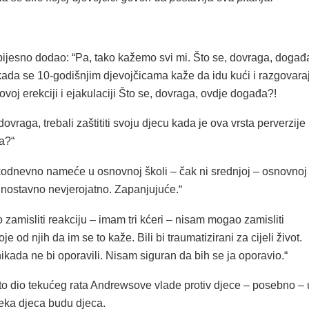
 bijesno dodao: “Pa, tako kažemo svi mi. Što se, dovraga, događ
 kada se 10-godišnjim djevojčicama kaže da idu kući i razgovara
voj erekciji i ejakulaciji Što se, dovraga, ovdje događa?!
ovraga, trebali zaštititi svoju djecu kada je ova vrsta perverzije
a?“
kodnevno nameće u osnovnoj školi – čak ni srednjoj – osnovnoj
ednostavno nevjerojatno. Zapanjujuće.“
amisliti reakciju – imam tri kćeri – nisam mogao zamisliti
oje od njih da im se to kaže. Bili bi traumatizirani za cijeli život.
ikada ne bi oporavili. Nisam siguran da bih se ja oporavio.“
 to dio tekućeg rata Andrewsove vlade protiv djece – posebno – 
Neka djeca budu djeca.