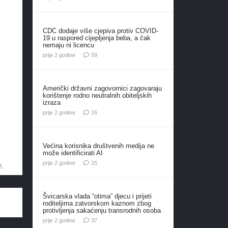
CDC dodaje više cjepiva protiv COVID-
19 u raspored cijepljenja beba, a čak
nemaju ni licencu
komentara
prije 2 godine
59
Američki državni zagovornici zagovaraju
korištenje rodno neutralnih obiteljskih
izraza
komentara
prije 2 godine
16
Većina korisnika društvenih medija ne
može identificirati AI
komentara
prije 2 godine
25
e.
Švicarska vlada “otima” djecu i prijeti
roditeljima zatvorskom kaznom zbog
protivljenja sakaćenju transrodnih osoba
komentara
prije 2 godine
37