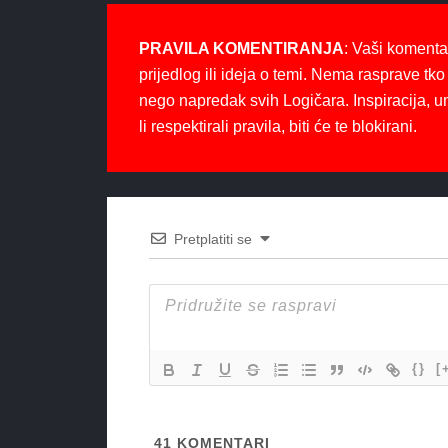
PRAVILA KOMENTIRANJA
: Vaši komenta
prijedlog ili ideja o temi. Nema rasprave tko 
nego napredak svih Logičara. Inspiracija, u
li respektirali pravila, biti će te blokirani.
Pretplatiti se
{}
[
41
KOMENTARI