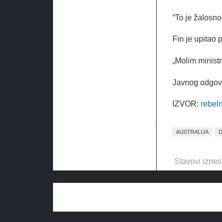
“To je žalosno
Fin je upitao p
„Molim ministr
Javnog odgovo
IZVOR:
rebel
AUSTRALIJA
Stavovi iznes