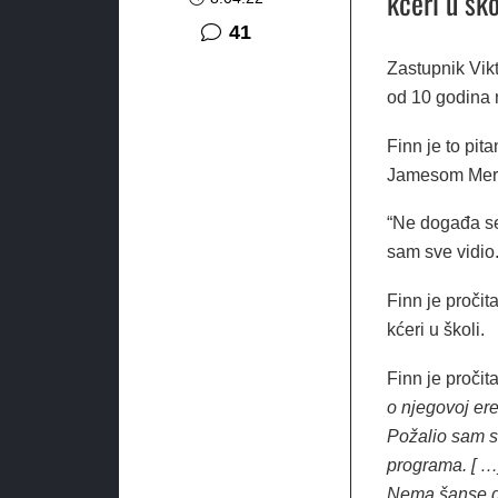
kćeri u ško
komentar
41
Zastupnik Vikt
od 10 godina 
Finn je to pi
Jamesom Merl
“Ne događa se
sam sve vidio.
Finn je pročita
kćeri u školi.
Finn je proči
o njegovoj ere
Požalio sam se
programa. [ …]
Nema šanse da 