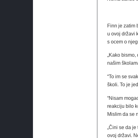
Finn je zatim
u ovoj državi
s ocem o njego
„Kako bismo, d
našim školam
“To im se sva
školi. To je j
“Nisam mogao z
reakciju bilo k
Mislim da se n
„Čini se da je
ovoj državi. 