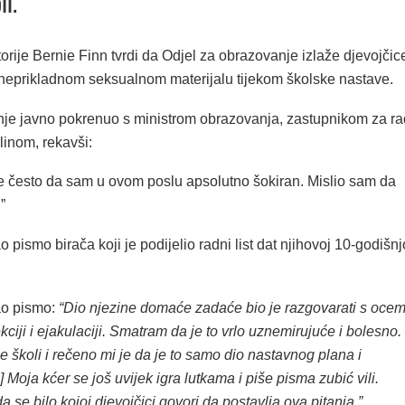
li.
orije Bernie Finn tvrdi da Odjel za obrazovanje izlaže djevojčic
neprikladnom seksualnom materijalu tijekom školske nastave.
tanje javno pokrenuo s ministrom obrazovanja, zastupnikom za ra
inom, rekavši:
 često da sam u ovom poslu apsolutno šokiran. Mislio sam da
”
o pismo birača koji je podijelio radni list dat njihovoj 10-godišnj
tao pismo:
“Dio njezine domaće zadaće bio je razgovarati s oce
kciji i ejakulaciji. Smatram da je to vrlo uznemirujuće i bolesno.
 školi i rečeno mi je da je to samo dio nastavnog plana i
 Moja kćer se još uvijek igra lutkama i piše pisma zubić vili.
se bilo kojoj djevojčici govori da postavlja ova pitanja.”