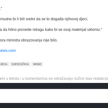
.”
risutne bi li bili sretni da se to događa njihovoj djeci.
a da hitno provede istragu kako bi se ovaj materijal uklonio.“
ra ministra obrazovanja nije bilo.
news.com
DJECA
DJEVOJČICA
WOKE
eni u tekstu i u komentarima ne odražavaju nužno stav redakcij