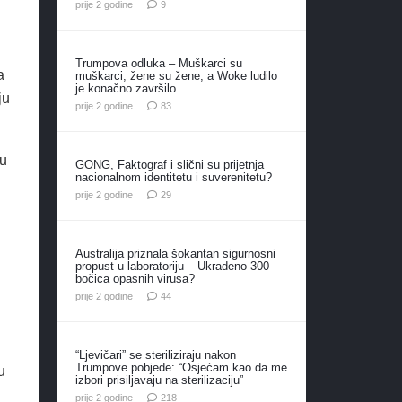
komentara
prije 2 godine
9
Trumpova odluka – Muškarci su
a
muškarci, žene su žene, a Woke ludilo
je konačno završilo
ju
komentara
prije 2 godine
83
 u
GONG, Faktograf i slični su prijetnja
nacionalnom identitetu i suverenitetu?
komentara
prije 2 godine
29
Australija priznala šokantan sigurnosni
propust u laboratoriju – Ukradeno 300
bočica opasnih virusa?
komentara
prije 2 godine
44
“Ljevičari” se steriliziraju nakon
Trumpove pobjede: “Osjećam kao da me
u
izbori prisiljavaju na sterilizaciju”
komentara
prije 2 godine
218