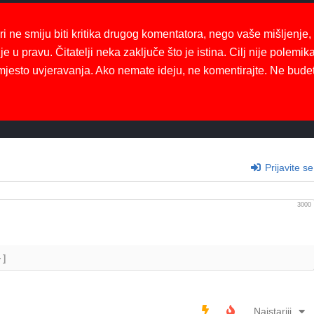
ri ne smiju biti kritika drugog komentatora, nego vaše mišljenje,
je u pravu. Čitatelji neka zaključe što je istina. Cilj nije polemika
mjesto uvjeravanja. Ako nemate ideju, ne komentirajte. Ne bude
Prijavite se
3000
+]
Najstariji