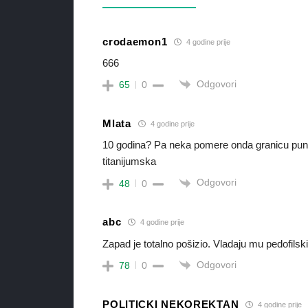
crodaemon1
4 godine prije
666
Odgovori
65
0
Mlata
4 godine prije
10 godina? Pa neka pomere onda granicu punol
titanijumska
Odgovori
48
0
abc
4 godine prije
Zapad je totalno pošizio. Vladaju mu pedofilski
Odgovori
78
0
POLITICKI NEKOREKTAN
4 godine prije