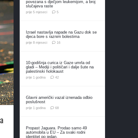
povezana s dječjom leukemijom, a broj
slučajeva raste
komentara
prije 5 mjeseci
5
Izrael nastavlja napade na Gazu dok se
djeca bore s raznim bolestima
komentara
prije 8 mjeseci
16
10-godišnja curica iz Gaze umrla od
gladi – Mediji i političari i dalje šute na
palestinski holokaust
komentara
prije 1 godina
42
Glavni američki vazal iznenada odbio
poslušnost
komentara
prije 1 godina
68
ča
a
Propast Jaguara. Prodao samo 49
automobila u EU – Za svaki rodni
identitet po jedan.