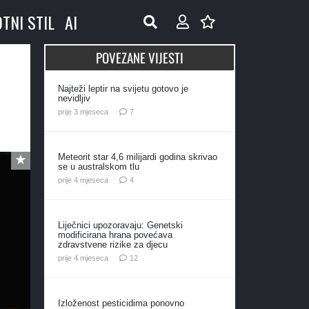
OTNI STIL
AI
POVEZANE VIJESTI
Najteži leptir na svijetu gotovo je
nevidljiv
komentara
prije 3 mjeseca
7
Meteorit star 4,6 milijardi godina skrivao
se u australskom tlu
komentara
prije 4 mjeseca
4
Liječnici upozoravaju: Genetski
modificirana hrana povećava
zdravstvene rizike za djecu
komentara
prije 4 mjeseca
12
Izloženost pesticidima ponovno