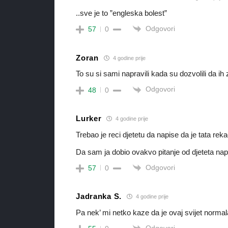
..sve je to ”engleska bolest”
Odgovori
57
0
Zoran
4 godine prije
To su si sami napravili kada su dozvolili da ih
Odgovori
48
0
Lurker
4 godine prije
Trebao je reci djetetu da napise da je tata reka
Da sam ja dobio ovakvo pitanje od djeteta na
Odgovori
57
0
Jadranka S.
4 godine prije
Pa nek’ mi netko kaze da je ovaj svijet normal
Odgovori