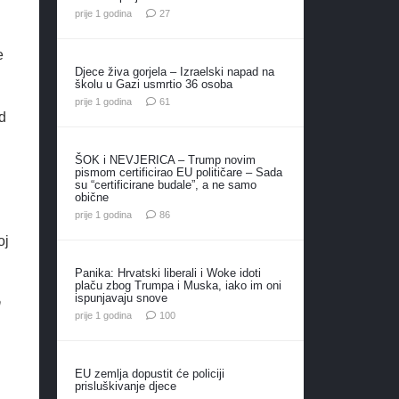
komentara
prije 1 godina
27
e
Djece živa gorjela – Izraelski napad na
školu u Gazi usmrtio 36 osoba
komentar
prije 1 godina
61
d
ŠOK i NEVJERICA – Trump novim
pismom certificirao EU političare – Sada
su “certificirane budale”, a ne samo
obične
komentara
prije 1 godina
86
oj
Panika: Hrvatski liberali i Woke idoti
plaču zbog Trumpa i Muska, iako im oni
ispunjavaju snove
m
komentara
prije 1 godina
100
EU zemlja dopustit će policiji
prisluškivanje djece