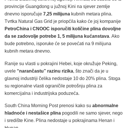
provincije Guangdong u južnoj Kini na sjever zemlje
dnevno isporučuje
7,25 milijuna
kubnih metara plina.
Tvrtka Natural Gas Grid je priopćila kako će joj kompanije
PetroChina i CNOOC isporučiti količine plina dovoljne
da se zadovolje potrebe 1, 5 milijuna kućanstava
. Ako
bude potrebno, isporuke će se povećati na 9 milijuna
kubnih metara dnevno.
Ranije su vlasti u pokrajini Hebei, koje okružuje Peking,
uvele
“narančastu” razinu rizika
, što znači da je u
glavnoj industriji čelika nedostaje 10 do 20% plina. Stoga
su regionalne vlasti ograničile potrošnju plina za
komercijalna i industrijska poduzeća.
South China Morning Post prenosi kako su
abnormalne
hladnoće i nestašice plina
pogodili ne samo sjever, nego
i središte Kine. Plina nedostaje u pokrajinama Henan i
Hunan.