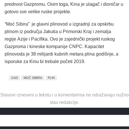
prednost Gazpromu. Osim toga, Kina je ulagač i dioničar u
gotovo sve velike ruske projekte.
“Moć Sibira” je glavni plinovod u izgradnji za opskrbu
plinom iz područja Jakutia u Primorski Kraj i zemalja
regije Azije i Pacifika. Ovo je zajednički projekt ruskog
Gazproma i kineske kompanije CNPC. Kapacitet
plinovoda je 38 milijardi kubnih metara plina godišnje, a
isporuke za Kinu bi trebale početi 2019.
GAS
MOĆ SIBIRA
PLIN
Stavovi izneseni u tekstu i u komentarima ne odražavaju nužno
stav redakcije.