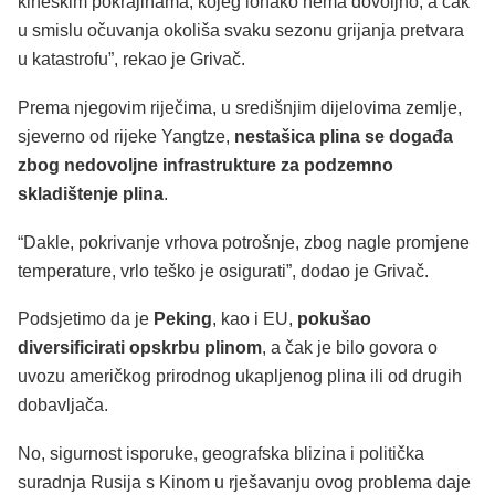
kineskim pokrajinama, kojeg ionako nema dovoljno, a čak
u smislu očuvanja okoliša svaku sezonu grijanja pretvara
u katastrofu”, rekao je Grivač.
Prema njegovim riječima, u središnjim dijelovima zemlje,
sjeverno od rijeke Yangtze,
nestašica plina se događa
zbog nedovoljne infrastrukture za podzemno
skladištenje plina
.
“Dakle, pokrivanje vrhova potrošnje, zbog nagle promjene
temperature, vrlo teško je osigurati”, dodao je Grivač.
Podsjetimo da je
Peking
, kao i EU,
pokušao
diversificirati opskrbu plinom
, a čak je bilo govora o
uvozu američkog prirodnog ukapljenog plina ili od drugih
dobavljača.
No, sigurnost isporuke, geografska blizina i politička
suradnja Rusija s Kinom u rješavanju ovog problema daje