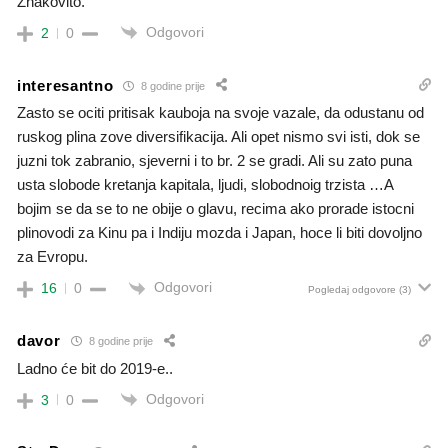
Znakovito.
Odgovori
2
0
interesantno
8 godine prije
Zasto se ociti pritisak kauboja na svoje vazale, da odustanu od
ruskog plina zove diversifikacija. Ali opet nismo svi isti, dok se
juzni tok zabranio, sjeverni i to br. 2 se gradi. Ali su zato puna
usta slobode kretanja kapitala, ljudi, slobodnoig trzista …A
bojim se da se to ne obije o glavu, recima ako prorade istocni
plinovodi za Kinu pa i Indiju mozda i Japan, hoce li biti dovoljno
za Evropu.
Odgovori
16
0
Pogledaj odgovore
(3)
davor
8 godine prije
Ladno će bit do 2019-e..
Odgovori
3
0