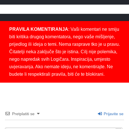
PRAVILA KOMENTIRANJA
: Vaši komentari ne smiju
biti kritika drugog komentatora, nego vaše mišljenje,
prijedlog ili ideja o temi. Nema rasprave tko je u pravu.
Čitatelji neka zaključe što je istina. Cilj nije polemika,
nego napredak svih Logičara. Inspiracija, umjesto
uvjeravanja. Ako nemate ideju, ne komentirajte. Ne
budete li respektirali pravila, biti će te blokirani.
Pretplatiti se
Prijavite se