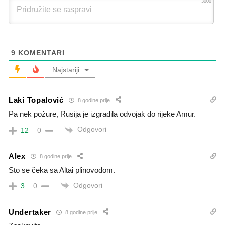
3000
9
KOMENTARI
Najstariji
Laki Topalović
8 godine prije
Pa nek požure, Rusija je izgradila odvojak do rijeke Amur.
Odgovori
12
0
Alex
8 godine prije
Sto se čeka sa Altai plinovodom.
Odgovori
3
0
Undertaker
8 godine prije