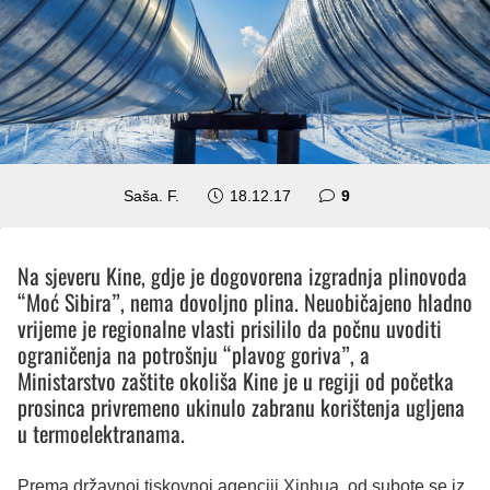
komentara
Saša. F.
18.12.17
9
Na sjeveru Kine, gdje je dogovorena izgradnja plinovoda
“Moć Sibira”, nema dovoljno plina. Neuobičajeno hladno
vrijeme je regionalne vlasti prisililo da počnu uvoditi
ograničenja na potrošnju “plavog goriva”, a
Ministarstvo zaštite okoliša Kine je u regiji od početka
prosinca privremeno ukinulo zabranu korištenja ugljena
u termoelektranama.
Prema državnoj tiskovnoj agenciji Xinhua, od subote se iz