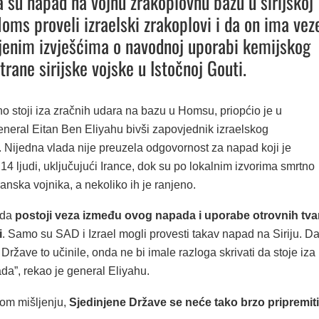
a su napad na vojnu zrakoplovnu bazu u sirijskoj
Homs proveli izraelski zrakoplovi i da on ima vez
jenim izvješćima o navodnoj uporabi kemijskog
trane sirijske vojske u Istočnoj Gouti.
tno stoji iza zračnih udara na bazu u Homsu, priopćio je u
eneral Eitan Ben Eliyahu bivši zapovjednik izraelskog
. Nijedna vlada nije preuzela odgovornost za napad koji je
4 ljudi, uključujući Irance, dok su po lokalnim izvorima smrtno
ranska vojnika, a nekoliko ih je ranjeno.
 da
postoji veza između ovog napada i uporabe otrovnih tva
i
. Samo su SAD i Izrael mogli provesti takav napad na Siriju. D
Države to učinile, onda ne bi imale razloga skrivati da stoje iza
da”, rekao je general Eliyahu.
om mišljenju,
Sjedinjene Države se neće tako brzo pripremiti