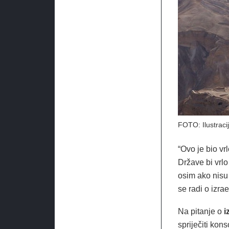
FOTO: Ilustraci
“Ovo je bio vr
Države bi vrlo
osim ako nisu 
se radi o izra
Na pitanje o
i
spriječiti kons