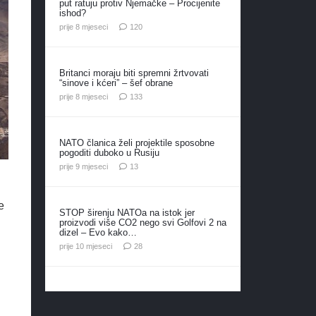
put ratuju protiv Njemačke – Procijenite
ishod?
komentara
prije 8 mjeseci
120
Britanci moraju biti spremni žrtvovati
“sinove i kćeri” – šef obrane
komentara
prije 8 mjeseci
133
NATO članica želi projektile sposobne
pogoditi duboko u Rusiju
komentara
prije 9 mjeseci
13
e
STOP širenju NATOa na istok jer
proizvodi više CO2 nego svi Golfovi 2 na
dizel – Evo kako…
komentara
prije 10 mjeseci
28