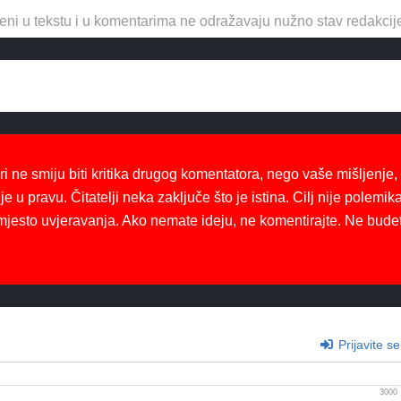
eni u tekstu i u komentarima ne odražavaju nužno stav redakcij
ri ne smiju biti kritika drugog komentatora, nego vaše mišljenje,
je u pravu. Čitatelji neka zaključe što je istina. Cilj nije polemika
mjesto uvjeravanja. Ako nemate ideju, ne komentirajte. Ne bude
Prijavite se
3000