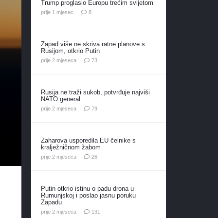
Trump proglasio Europu trećim svijetom
komentara
prije 1 mjesec
8
Zapad više ne skriva ratne planove s
Rusijom, otkrio Putin
komentara
prije 2 mjeseca
73
Rusija ne traži sukob, potvrđuje najviši
NATO general
komentara
prije 2 mjeseca
79
Zaharova usporedila EU čelnike s
kralježničnom žabom
komentara
prije 2 mjeseca
26
Putin otkrio istinu o padu drona u
Rumunjskoj i poslao jasnu poruku
Zapadu
komentar
prije 2 mjeseca
131