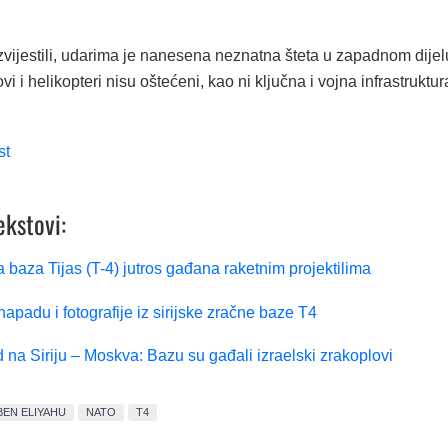
zvijestili, udarima je nanesena neznatna šteta u zapadnom dijel
i i helikopteri nisu oštećeni, kao ni ključna i vojna infrastruktur
st
ekstovi:
a baza Tijas (T-4) jutros gađana raketnim projektilima
 napadu i fotografije iz sirijske zračne baze T4
na Siriju – Moskva: Bazu su gađali izraelski zrakoplovi
BEN ELIYAHU
NATO
T4