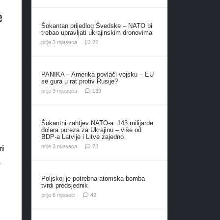
e
Šokantan prijedlog Švedske – NATO bi
trebao upravljati ukrajinskim dronovima
komentara
prije 3 mjeseca
22
PANIKA – Amerika povlači vojsku – EU
se gura u rat protiv Rusije?
komentara
prije 3 mjeseca
139
Šokantni zahtjev NATO-a: 143 milijarde
dolara poreza za Ukrajinu – više od
BDP-a Latvije i Litve zajedno
komentara
prije 3 mjeseca
23
ri
a
Poljskoj je potrebna atomska bomba
tvrdi predsjednik
komentara
prije 6 mjeseci
42