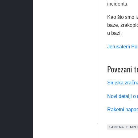
incidentu.
Kao što smo i
baze, zrakoplov
u bazi.
Jerusalem Po
Povezani t
Sirijska zračn
Novi detalji o
Raketni napad 
GENERAL EITAN 