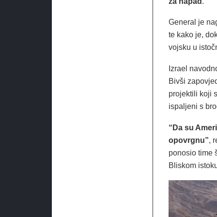
za napad
.
General je na
te kako je, do
vojsku u ist
Izrael navodno
Bivši zapovje
projektili koji
ispaljeni s bro
“Da su Amerik
opovrgnu”
, 
ponosio time š
Bliskom istok