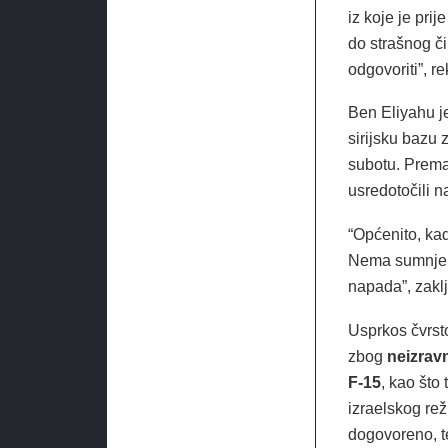
iz koje je prij
do strašnog či
odgovoriti”, re
Ben Eliyahu j
sirijsku bazu
subotu. Prema 
usredotočili n
“Općenito, kad
Nema sumnje d
napada”, zaklj
Usprkos čvrsto
zbog
neizravn
F-15
, kao što
izraelskog re
dogovoreno, t