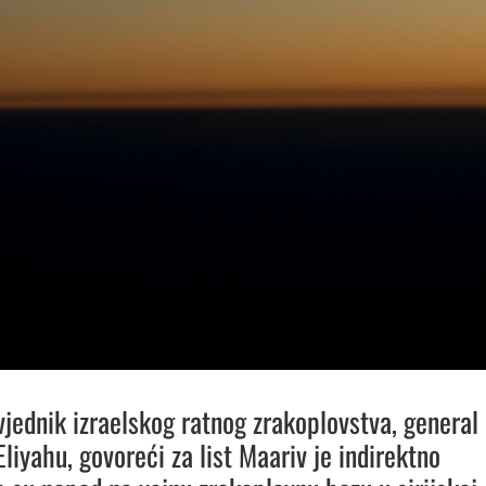
vjednik izraelskog ratnog zrakoplovstva, general
liyahu, govoreći za list Maariv je indirektno