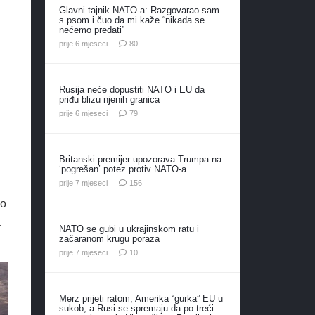
Glavni tajnik NATO-a: Razgovarao sam
s psom i čuo da mi kaže “nikada se
nećemo predati”
komentara
prije 6 mjeseci
80
Rusija neće dopustiti NATO i EU da
priđu blizu njenih granica
komentara
prije 6 mjeseci
79
Britanski premijer upozorava Trumpa na
‘pogrešan’ potez protiv NATO-a
komentara
prije 7 mjeseci
156
no
a
NATO se gubi u ukrajinskom ratu i
začaranom krugu poraza
komentara
prije 7 mjeseci
10
Merz prijeti ratom, Amerika “gurka” EU u
sukob, a Rusi se spremaju da po treći