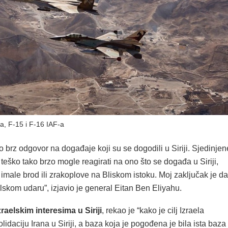
ja, F-15 i F-16 IAF-a
lo brz odgovor na događaje koji su se dogodili u Siriji. Sjedinjen
 teško tako brzo mogle reagirati na ono što se događa u Siriji,
imale brod ili zrakoplove na Bliskom istoku. Moj zaključak je da
elskom udaru”, izjavio je general Eitan Ben Eliyahu.
zraelskim interesima u Siriji
, rekao je “kako je cilj Izraela
olidaciju Irana u Siriji, a baza koja je pogođena je bila ista baza