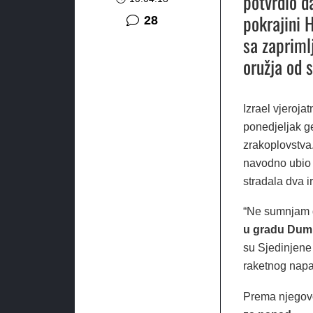
potvrdio d
pokrajini 
komentara
28
sa zapriml
oružja od s
Izrael vjeroja
ponedjeljak g
zrakoplovstva
navodno ubio 1
stradala dva i
“Ne sumnjam
u gradu Dum
su Sjedinjene 
raketnog napa
Prema njegov