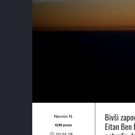
Bivši zapo
Nermin N.
Eitan Ben E
4199 posts
10.04.18