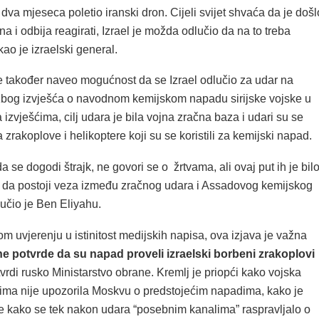
e dva mjeseca poletio iranski dron. Cijeli svijet shvaća da je došl
na i odbija reagirati, Izrael je možda odlučio da na to treba
kao je izraelski general.
e također naveo mogućnost da se Izrael odlučio za udar na
 zbog izvješća o navodnom kemijskom napadu sirijske vojske u
izvješćima, cilj udara je bila vojna zračna baza i udari su se
a zrakoplove i helikoptere koji su se koristili za kemijski napad.
a se dogodi štrajk, ne govori se o žrtvama, ali ovaj put ih je bilo
a postoji veza između zračnog udara i Assadovog kemijskog
učio je Ben Eliyahu.
m uvjerenju u istinitost medijskih napisa, ova izjava je važna
e potvrde da su napad proveli izraelski borbeni zrakoplovi
 tvrdi rusko Ministarstvo obrane. Kremlj je priopći kako vojska
žima nije upozorila Moskvu o predstojećim napadima, kako je
e kako se tek nakon udara “posebnim kanalima” raspravljalo o