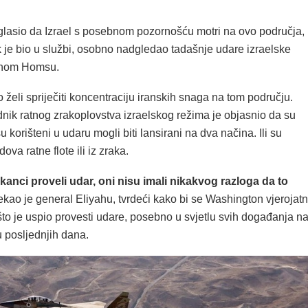
glasio da Izrael s posebnom pozornošću motri na ovo područja,
k je bio u službi, osobno nadgledao tadašnje udare izraelske
očnom Homsu.
 želi spriječiti koncentraciju iranskih snaga na tom području.
dnik ratnog zrakoplovstva izraelskog režima je objasnio da su
 su korišteni u udaru mogli biti lansirani na dva načina. Ili su
dova ratne flote ili iz zraka.
anci proveli udar, oni nisu imali nikakvog razloga da to
rekao je general Eliyahu, tvrdeći kako bi se Washington vjerojat
to je uspio provesti udare, posebno u svjetlu svih događanja n
u posljednjih dana.