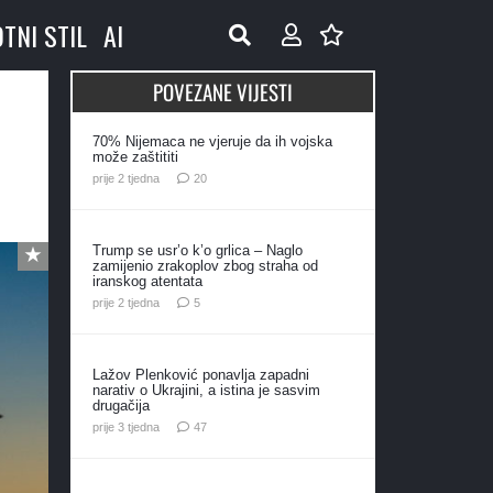
OTNI STIL
AI
POVEZANE VIJESTI
70% Nijemaca ne vjeruje da ih vojska
može zaštititi
komentara
prije 2 tjedna
20
Trump se usr’o k’o grlica – Naglo
zamijenio zrakoplov zbog straha od
iranskog atentata
komentara
prije 2 tjedna
5
Lažov Plenković ponavlja zapadni
narativ o Ukrajini, a istina je sasvim
drugačija
komentara
prije 3 tjedna
47