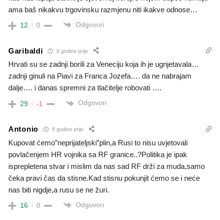
ama baš nikakvu trgovinsku razmjenu niti ikakve odnose…
Odgovori
12
0
Garibaldi
8 godine prije
Hrvati su se zadnji borili za Veneciju koja ih je ugnjetavala…
zadnji ginuli na Piavi za Franca Jozefa…. da ne nabrajam
dalje…. i danas spremni za tlačitelje robovati ….
Odgovori
29
-1
Antonio
8 godine prije
Kupovat ćemo”neprijateljski”plin,a Rusi to nisu uvjetovali
povlačenjem HR vojnika sa RF granice..?Politika je ipak
isprepletena stvar i mislim da nas sad RF drži za muda,samo
čeka pravi čas da stisne.Kad stisnu pokunjit ćemo se i neće
nas biti nigdje,a rusu se ne žuri.
Odgovori
16
0