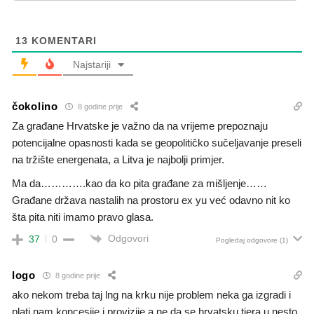
13
KOMENTARI
Najstariji
čokolino
8 godine prije
Za građane Hrvatske je važno da na vrijeme prepoznaju
potencijalne opasnosti kada se geopolitičko sučeljavanje preseli
na tržište energenata, a Litva je najbolji primjer.
Ma da………….kao da ko pita građane za mišljenje……
Građane država nastalih na prostoru ex yu već odavno nit ko
šta pita niti imamo pravo glasa.
Odgovori
37
0
Pogledaj odgovore
(1)
logo
8 godine prije
ako nekom treba taj lng na krku nije problem neka ga izgradi i
plati nam koncesije i provizije a ne da se hrvatsku tjera u nesto