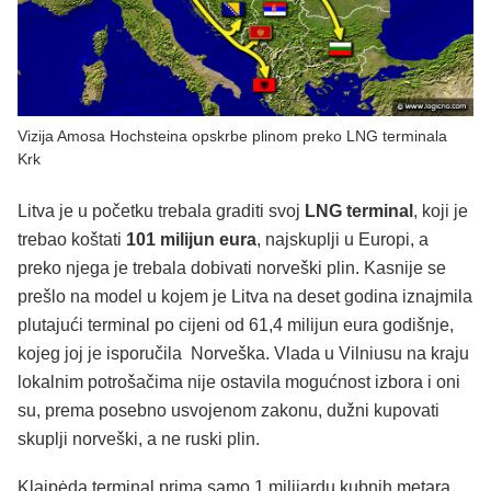
Vizija Amosa Hochsteina opskrbe plinom preko LNG terminala
Krk
Litva je u početku trebala graditi svoj
LNG terminal
, koji je
trebao koštati
101 milijun eura
, najskuplji u Europi, a
preko njega je trebala dobivati norveški plin. Kasnije se
prešlo na model u kojem je Litva na deset godina iznajmila
plutajući terminal po cijeni od 61,4 milijun eura godišnje,
kojeg joj je isporučila Norveška. Vlada u Vilniusu na kraju
lokalnim potrošačima nije ostavila mogućnost izbora i oni
su, prema posebno usvojenom zakonu, dužni kupovati
skuplji norveški, a ne ruski plin.
Klaipėda terminal prima samo 1 milijardu kubnih metara