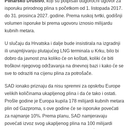
Plinarsko Društvo
, koji su potpisali dugoročni ugovor za
isporuku prirodnog plina s početkom od 1. listopada 2017.
do 31. prosinca 2027. godine. Prema ruskoj tvrtki, godišnji
volumen isporuke bi prema ugovoru iznosio milijardu
kubnih metara.
U slučaju da Hrvatska i dalje bude insistirala na izgradnji
ili unajmljivanju plutajućeg LNG terminala u Krku, bilo bi
dobro da javnost zna koliko će on koštati, koliki će biti
troškovi njegovog održavanja na dnevnoj bazi i kako će se
sve to odraziti na cijenu plina za potrošače.
SAD ionako priznaju da nisu spremni za opskrbu Europe
velikih količinama ukapljenog plina i da će tako i ostati.
Prošle godine je Europa kupila 178 milijardi kubnih metara
plin od Gazproma, s ove godine će se isporuke povećati
za najmanje 10%. Prema planu, SAD namjeravaju
povećati izvoz svog ukapljenog plina na 100 milijardi