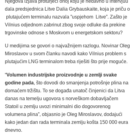
Njegova izjava proturječi onoj koju je nedavno u intervjuu
dala predsjednica Litve Dalia Grybauskaite, koja je priču o
plutajućem terminalu nazvala ”uspjehom Litve”. Zašto je
Vilnius odjednom zabrinut zbog svoje odluke da prekine
trgovinske odnose s Moskvom u energetskom sektoru?
U medijima se govori o najvažnijem razlogu. Novinar Oleg
Miroslavov u svom članku navodi kako Vilnius problem s
plutajućim LNG terminalom treba riješiti što prije moguće.
“
Volumen industrijske proizvodnje u zemlji svake
godine pada
, što dovodi do smanjenja potrošnje plina na
domaćem tržištu. To se događa unatoč činjenici da Litva
danas na temelju ugovora s norveškom dobavljačem
Statoil u zemlju uvozi minimalni dio dogovorenog
volumena plina”, objasnio je Oleg Miroslavov, dodajući
kako jedan dan rada terminala zemlju košta 150 000 eura
dnevno.