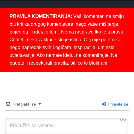
PRAVILA KOMENTIRANJA
: Vaši komentari ne smiju
biti kritika drugog komentatora, nego vaše mišljenje,
prijedlog ili ideja o temi. Nema rasprave tko je u pravu.
Čitatelji neka zaključe što je istina. Cilj nije polemika,
nego napredak svih Logičara. Inspiracija, umjesto
uvjeravanja. Ako nemate ideju, ne komentirajte. Ne
budete li respektirali pravila, biti će te blokirani.
Pretplatiti se
Prijavite se
3000