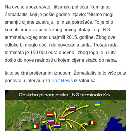
Na ovo je upozoravao i litvanski političar Remigijus
Žemaitaitis, koji je pošle godine izjavio: ”Nismo mogli
smanjiti cijene za struju i plin za potrošače. To je bilo
komplicirano za učiniti zbog novog plutajućeg LNG
terminala, kojeg smo unajmili 2015. godine. Zbog ove
odluke bi moglo doći i do povećanja tarifa. Trošak rada
terminala je 150 000 eura dnevno i zbog toga je u Litvi
došlo do nove realnosti u kojem cijene skaču do neba.
Iako se čini pretjeranim iznosom, Žemaitaitis je to više puta
ponovio u intervjuu za
Balt News
iz Vilniusa.