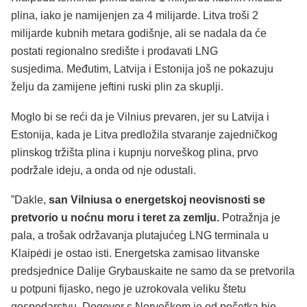
plina, iako je namijenjen za 4 milijarde. Litva troši 2
milijarde kubnih metara godišnje, ali se nadala da će
postati regionalno središte i prodavati LNG
susjedima. Međutim, Latvija i Estonija još ne pokazuju
želju da zamijene jeftini ruski plin za skuplji.
Moglo bi se reći da je Vilnius prevaren, jer su Latvija i
Estonija, kada je Litva predložila stvaranje zajedničkog
plinskog tržišta plina i kupnju norveškog plina, prvo
podržale ideju, a onda od nje odustali.
”Dakle,
san Vilniusa o energetskoj neovisnosti se
pretvorio u noćnu moru i teret za zemlju.
Potražnja je
pala, a trošak održavanja plutajućeg LNG terminala u
Klaipėdi je ostao isti. Energetska zamisao litvanske
predsjednice Dalije Grybauskaite ne samo da se pretvorila
u potpuni fijasko, nego je uzrokovala veliku štetu
gospodarstvu. Dogovor s Norveškom je od početka bio