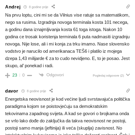
Andrej
8 godine prije
Na prvu loptu, cini mi se da Vilnius vise ratuje sa matematikom,
nego sa rusima. Izgradnja novoga terminala kosta 101 necega,
a godinu dana iznajmljivanja kosta 61 toga istoga. Nakon 10
godina ce trosak koristenja terminala 6 puta nadmasiti izgradnju
novoga. Nije lose, ali i mi konja za trku imamo. Nase slovensko
vodstvo je narucilo od amerikanaca TEŠ6 i platilo iz mojega
dzepa 1,43 milijarde € za to cudo nevidjeno. E, to je posao. Jest
skupo, al’ ponekad i radi.
Odgovori
23
0
Pogledaj odgovore
(2)
davor
8 godine prije
Energetska neovisnost je kod većine ljudi svrstavajuća politička
paradigma kojom se poistovjećuju sa demokratskim
tekovinama zapadnog svijeta. A kad se govori o brojkama onda
se vrlo lako dođe do zaključka da takva neovisnost ne postoji,
postoji samo manja (jeftinija) ili veća (skuplja) zavisnost. No