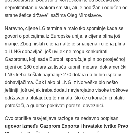
neprofitabilan u svakom smislu, ali je podržan i odlučen od
strane šefice države”, sažima Oleg Miroslavov.
Naravno, cijene LG terminala malo tko spominje kada se
govori o poticajima iz Europske unije, a cijene plina još
manje. Zbog niskih cijena nafte je smanjena i cijena plina,
ali LNG dobavljači još uvijek ne mogu konkurirati
Gazpromu, koji sada Europi isporučuje plin po prosječnoj
cijeni od 180 dolara za tisuću kubnih metara, dok američki
LNG treba koštati najmanje 270 dolara da bi bio isplativ
dobavljačima. Čak i ako bi LNG iz Norveške bio nešto
jeftiniji, još uvijek treba dodati nevjerojatno visoke troškove
održavanja plutajućeg terminala, što će u konačnici platiti
potrošači, a gubitke pokrivati porezni obveznici.
Ovo otprilike rasvjetljava razloge za nedavno potpisani
ugovor između Gazprom Exporta i hrvatske tvrtke Prvo