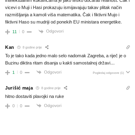
intelektualnim kukavicama je jako teško dočarati realnost. Čak i
vicevi o Muji i Hasi prokazuju ismijavajuju takav plitak način
razmišljanja a kamoli viša matematika. Čak i fiktivni Mujo i
fiktivni Haso su mudriji od ponekih EU ministara energetike.
Odgovori
11
0
Kan
8 godine prije
To je tako kada jedno malo selo nadomak Zagreba, a riječ je o
Buzinu diktira ritam disanja u kakti samostalnoj državi…
Odgovori
1
0
Pogledaj odgovore
(1)
Jurišić maja
8 godine prije
hitno dostaviti plavojki na ruke
Odgovori
0
0