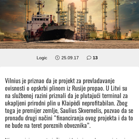
komentara
Logic
25.09.17
13
Vilnius je priznao da je projekt za prevladavanje
ovisnosti o opskrbi plinom iz Rusije propao. U Litvi su
na službenoj razini priznali da je plutajući terminal za
ukapljeni prirodni plin u Klaipėdi neprofitabilan. Zbog
toga je premijer zemlje, Saulius Skvernelis, pozvao da se
pronađu drugi načini “financiranja ovog projekta i da to
ne bude na teret poreznih obveznika”.