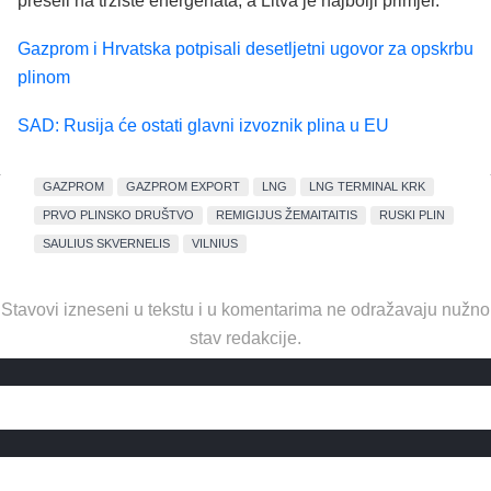
preseli na tržište energenata, a Litva je najbolji primjer.
Gazprom i Hrvatska potpisali desetljetni ugovor za opskrbu
plinom
SAD: Rusija će ostati glavni izvoznik plina u EU
GAZPROM
GAZPROM EXPORT
LNG
LNG TERMINAL KRK
PRVO PLINSKO DRUŠTVO
REMIGIJUS ŽEMAITAITIS
RUSKI PLIN
SAULIUS SKVERNELIS
VILNIUS
Stavovi izneseni u tekstu i u komentarima ne odražavaju nužno
stav redakcije.