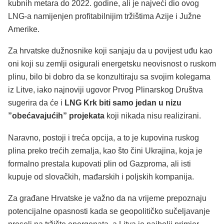
kubnih metara do 2022. godine, ali je najveći dio ovog
LNG-a namijenjen profitabilnijim tržištima Azije i Južne
Amerike.
Za hrvatske dužnosnike koji sanjaju da u povijest uđu kao
oni koji su zemlji osigurali energetsku neovisnost o ruskom
plinu, bilo bi dobro da se konzultiraju sa svojim kolegama
iz Litve, iako najnoviji ugovor Prvog Plinarskog Društva
sugerira da će i
LNG Krk biti samo jedan u nizu
”obećavajućih” projekata
koji nikada nisu realizirani.
Naravno, postoji i treća opcija, a to je kupovina ruskog
plina preko trećih zemalja, kao što čini Ukrajina, koja je
formalno prestala kupovati plin od Gazproma, ali isti
kupuje od slovačkih, mađarskih i poljskih kompanija.
Za građane Hrvatske je važno da na vrijeme prepoznaju
potencijalne opasnosti kada se geopolitičko sučeljavanje