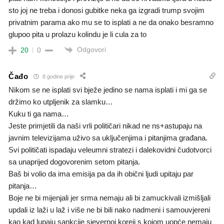
sto joj ne treba i donosi gubitke neka ga izgradi trump svojim
privatnim parama ako mu se to isplati a ne da onako besramno
glupoo pita u prolazu kolindu je li cula za to
Odgovori
20
0
Čađo
8 godine prije
Nikom se ne isplati svi bježe jedino se nama isplati i mi ga se
držimo ko utpljenik za slamku…
Kuku ti ga nama…
Jeste primjetili da naši vrli političari nikad ne ns+astupaju na
javnim televizijama uživo sa uključenjima i pitanjima građana.
Svi političati ispadaju veleumni stratezi i dalekovidni čudotvorci
sa unaprijed dogovorenim setom pitanja.
Baš bi volio da ima emisija pa da ih obični ljudi upitaju par
pitanja…
Boje ne bi mijenjali jer srma nemaju ali bi zamuckivali izmišljali
updali iz laži u laž i više ne bi bili nako nadmeni i samouvjereni
kao kad lupaju sankcije sjevernoj koreji s kojom uopće nemaju