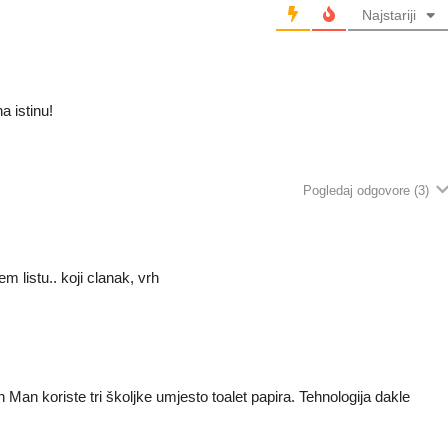
Najstariji
a istinu!
Pogledaj odgovore
(3)
em listu.. koji clanak, vrh
n Man koriste tri školjke umjesto toalet papira. Tehnologija dakle