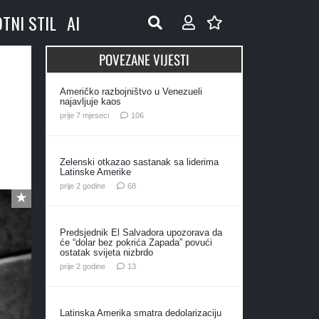
OTNI STIL
AI
POVEZANE VIJESTI
Američko razbojništvo u Venezueli
najavljuje kaos
komentara
prije 7 mjeseci
106
Zelenski otkazao sastanak sa liderima
Latinske Amerike
komentara
prije 2 godine
68
Predsjednik El Salvadora upozorava da
će “dolar bez pokrića Zapada” povući
ostatak svijeta nizbrdo
komentara
prije 2 godine
13
Latinska Amerika smatra dedolarizaciju