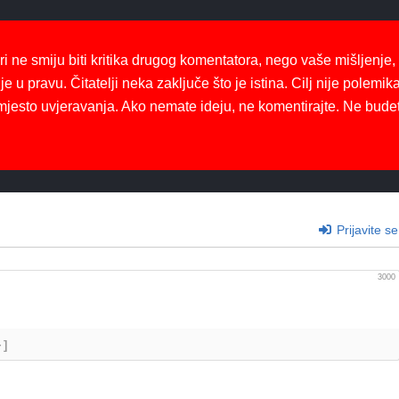
ri ne smiju biti kritika drugog komentatora, nego vaše mišljenje,
je u pravu. Čitatelji neka zaključe što je istina. Cilj nije polemika
mjesto uvjeravanja. Ako nemate ideju, ne komentirajte. Ne bude
Prijavite se
3000
+]