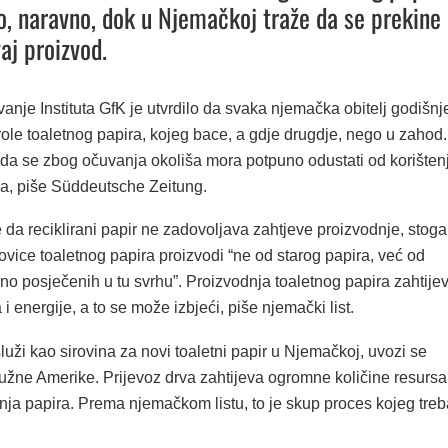
o, naravno, dok u Njemačkoj traže da se prekine
vaj proizvod.
vanje Instituta GfK je utvrdilo da svaka njemačka obitelj godišnj
role toaletnog papira, kojeg bace, a gdje drugdje, nego u zahod.
 da se zbog očuvanja okoliša mora potpuno odustati od korišten
a, piše Süddeutsche Zeitung.
 da reciklirani papir ne zadovoljava zahtjeve proizvodnje, stoga
ovice toaletnog papira proizvodi “ne od starog papira, već od
no posječenih u tu svrhu”. Proizvodnja toaletnog papira zahtije
 energije, a to se može izbjeći, piše njemački list.
luži kao sirovina za novi toaletni papir u Njemačkoj, uvozi se
užne Amerike. Prijevoz drva zahtijeva ogromne količine resursa
nja papira. Prema njemačkom listu, to je skup proces kojeg treb