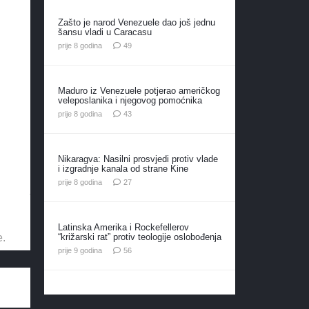
Zašto je narod Venezuele dao još jednu
šansu vladi u Caracasu
komentara
prije 8 godina
49
Maduro iz Venezuele potjerao američkog
veleposlanika i njegovog pomoćnika
komentara
prije 8 godina
43
Nikaragva: Nasilni prosvjedi protiv vlade
i izgradnje kanala od strane Kine
komentara
prije 8 godina
27
Latinska Amerika i Rockefellerov
“križarski rat” protiv teologije oslobođenja
e.
komentara
prije 9 godina
56