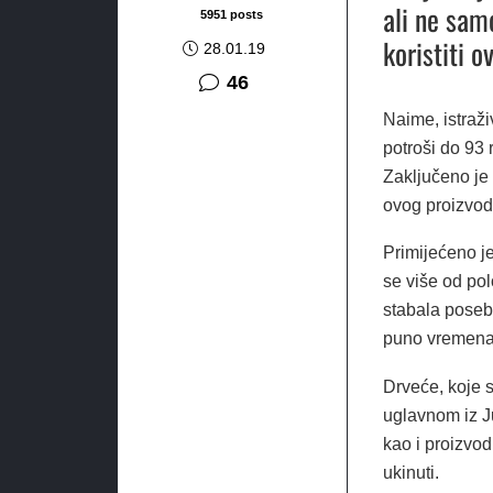
ali ne sam
5951 posts
koristiti o
28.01.19
komentara
46
Naime, istraži
potroši do 93 
Zaključeno je
ovog proizvod
Primijećeno je
se više od pol
stabala poseb
puno vremena i
Drveće, koje s
uglavnom iz J
kao i proizvod
ukinuti.