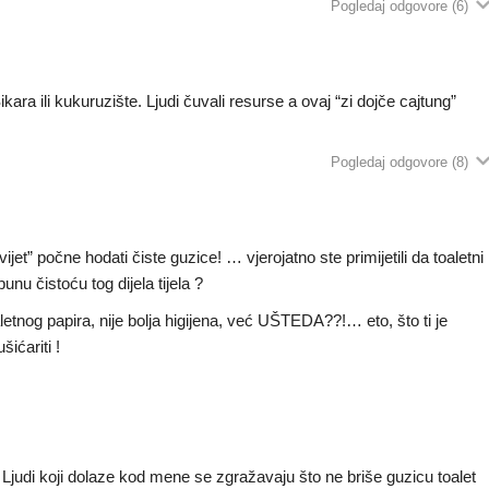
Pogledaj odgovore
(6)
kara ili kukuruzište. Ljudi čuvali resurse a ovaj “zi dojče cajtung”
Pogledaj odgovore
(8)
vijet” počne hodati čiste guzice! … vjerojatno ste primijetili da toaletni
nu čistoću tog dijela tijela ?
letnog papira, nije bolja higijena, već UŠTEDA??!… eto, što ti je
ićariti !
. Ljudi koji dolaze kod mene se zgražavaju što ne briše guzicu toalet