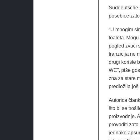
Süddeutsche Ze
posebice zato
“U mnogim sir
toaleta. Mogu 
pogled zvuči s
tranzicija ne 
drugi koriste 
WC”, piše gosp
zna za stare 
predložila još
Autorica člank
što bi se troš
proizvodnje. A
provoditi zato
jednako apsur