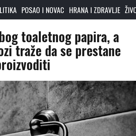
LITIKA
POSAO I NOVAC
HRANA I ZDRAVLJE
ŽIV
bog toaletnog papira, a
zi traže da se prestane
proizvoditi