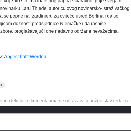
čkoj zato što ima toaletnog papira? Naravno, prije svega bi
i novinarku Laru Thiede, autoricu ovog novinarsko-istraživačkog
a se popne na žardinjeru za cvijeće usred Berlina i da se
eljicom dužnosti predsjednice Njemačke i da raspiše
izbore, proglašavajući one nedavno održane nevažećima.
ss Abgeschafft Werden
KA
eni u tekstu i u komentarima ne odražavaju nužno stav redakcij