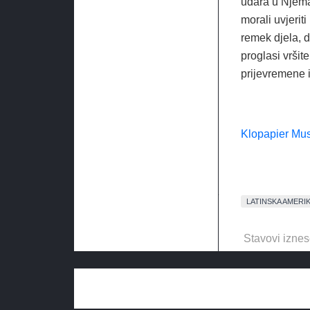
udara u Njema
morali uvjerit
remek djela, d
proglasi vršit
prijevremene 
Klopapier Mu
LATINSKA AMERI
Stavovi iznes