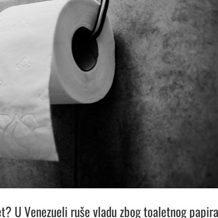
jet? U Venezueli ruše vladu zbog toaletnog papira