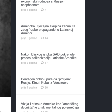
ekonomskih odnosa s Rusijom
neophodnom
komentara
prije 3 godine
4
Američka utjecajna skupina zabrinuta
zbog ‘ruske propagande’ u Latinskoj
Americi
komentara
prije 3 godine
14
Nakon Bliskog istoka SAD pokrenule
proces balkanizacije Latinske Amerike
komentara
prije 7 godina
37
Pentagon dobio upute da “protjera”
Rusiju, Kinu i Kubu iz Venezuele
komentara
prije 7 godina
90
Vizija Latinske Amerike kao “američkog
,
dvorišta” je znak mentalnog poremećaja
komentara