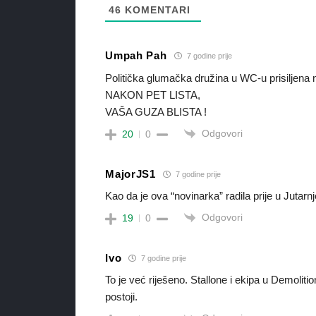
46
KOMENTARI
Umpah Pah
7 godine prije
Politička glumačka družina u WC-u prisiljena n
NAKON PET LISTA,
VAŠA GUZA BLISTA !
Odgovori
20
0
MajorJS1
7 godine prije
Kao da je ova “novinarka” radila prije u Jutarnj
Odgovori
19
0
Ivo
7 godine prije
To je već riješeno. Stallone i ekipa u Demolitio
postoji.