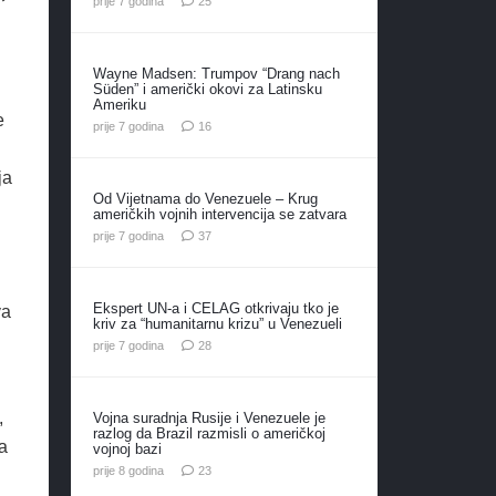
prije 7 godina
25
Wayne Madsen: Trumpov “Drang nach
Süden” i američki okovi za Latinsku
Ameriku
e
komentara
prije 7 godina
16
ja
Od Vijetnama do Venezuele – Krug
američkih vojnih intervencija se zatvara
komentara
prije 7 godina
37
Ekspert UN-a i CELAG otkrivaju tko je
va
kriv za “humanitarnu krizu” u Venezueli
komentara
prije 7 godina
28
,
Vojna suradnja Rusije i Venezuele je
razlog da Brazil razmisli o američkoj
a
vojnoj bazi
komentara
prije 8 godina
23