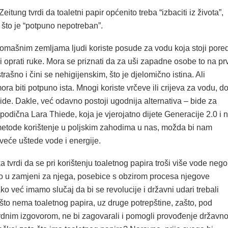
itung tvrdi da toaletni papir općenito treba “izbaciti iz života”,
 što je “potpuno nepotreban”.
omašnim zemljama ljudi koriste posude za vodu koja stoji pore
i oprati ruke. Mora se priznati da za uši zapadne osobe to na prv
trašno i čini se nehigijenskim, što je djelomično istina. Ali
mora biti potpuno ista. Mnogi koriste vrčeve ili crijeva za vodu, d
bide. Dakle, već odavno postoji ugodnija alternativa – bide za
odična Lara Thiede, koja je vjerojatno dijete Generacije 2.0 i 
metode korištenje u poljskim zahodima u nas, možda bi nam
 veće uštede vode i energije.
a tvrdi da se pri korištenju toaletnog papira troši više vode nego
ilo u zamjeni za njega, posebice s obzirom procesa njegove
ko već imamo slučaj da bi se revolucije i državni udari trebali
 što nema toaletnog papira, uz druge potrepštine, zašto, pod
dnim izgovorom, ne bi zagovarali i pomogli provođenje državn