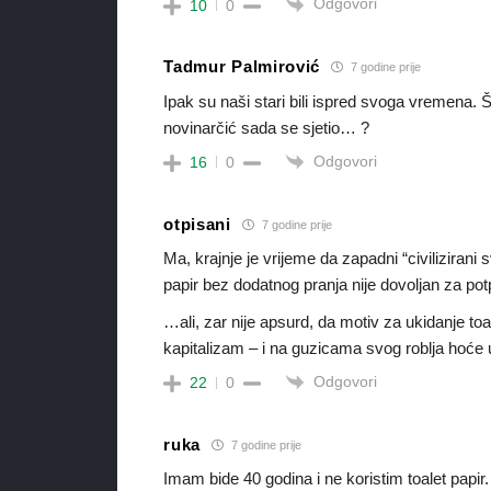
Odgovori
10
0
Tadmur Palmirović
7 godine prije
Ipak su naši stari bili ispred svoga vremena. Ši
novinarčić sada se sjetio… ?
Odgovori
16
0
otpisani
7 godine prije
Ma, krajnje je vrijeme da zapadni “civilizirani s
papir bez dodatnog pranja nije dovoljan za potpu
…ali, zar nije apsurd, da motiv za ukidanje toa
kapitalizam – i na guzicama svog roblja hoće uš
Odgovori
22
0
ruka
7 godine prije
Imam bide 40 godina i ne koristim toalet papir