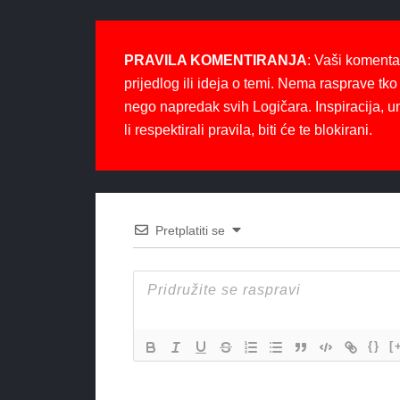
PRAVILA KOMENTIRANJA
: Vaši komenta
prijedlog ili ideja o temi. Nema rasprave tko 
nego napredak svih Logičara. Inspiracija, u
li respektirali pravila, biti će te blokirani.
Pretplatiti se
{}
[