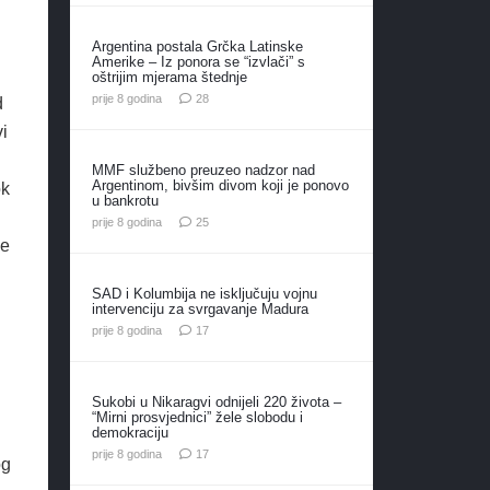
Argentina postala Grčka Latinske
Amerike – Iz ponora se “izvlači” s
oštrijim mjerama štednje
komentara
prije 8 godina
28
d
i
MMF službeno preuzeo nadzor nad
Argentinom, bivšim divom koji je ponovo
ok
u bankrotu
komentara
prije 8 godina
25
ne
SAD i Kolumbija ne isključuju vojnu
intervenciju za svrgavanje Madura
komentara
prije 8 godina
17
Sukobi u Nikaragvi odnijeli 220 života –
“Mirni prosvjednici” žele slobodu i
demokraciju
komentara
prije 8 godina
17
og