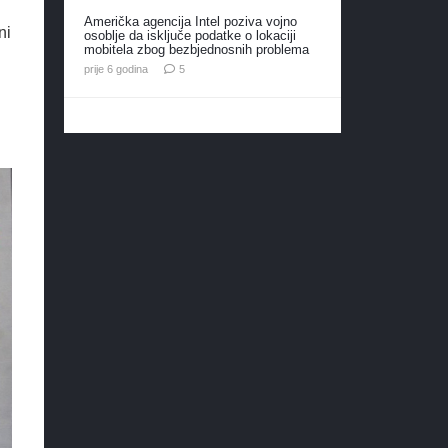
Američka agencija Intel poziva vojno
ni
osoblje da isključe podatke o lokaciji
mobitela zbog bezbjednosnih problema
komentara
prije 6 godina
5