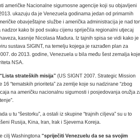
ti američke Nacionalne sigurnosne agencije koji su objavljeni
2013. ukazuju da je Venezuela godinama jedan od primarnih
meričke obavještajne službe i američka administracija je nad to
 nadzor kako bi pod svaku cijenu spriječila regionalni utjecaj
aveza, kasnije Nicolasa Madura. Iz tajnih spisa se vidi kako je
viru sustava SIGINT, na temelju kojega je razrađen plan za
2007. do 2013. godine, Venezuela u bila među šest zemalja koj
oriteta NSA.
“Lista strateških misija”
(US SIGNT 2007. Strategic Mission
se 16 “tematskih prioriteta” za zemlje koje su nadzirane “zbog
ecaja na američku nacionalnu sigurnosti i posjedovanja oružja z
enje”.
a u tu “šestorku”, a ostali iz skupine “trajnih ciljeva” su u to
šeni Rusija, Kina, Iran, Irak i Sjeverna Koreja.
je cilj Washingtona
“spriječiti Venezuelu da se sa svojim