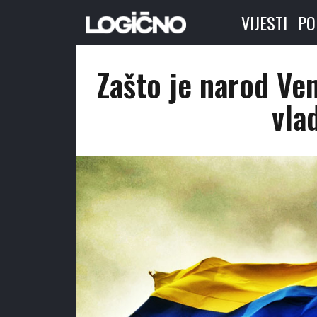
VIJESTI
PO
Zašto je narod Ve
vla