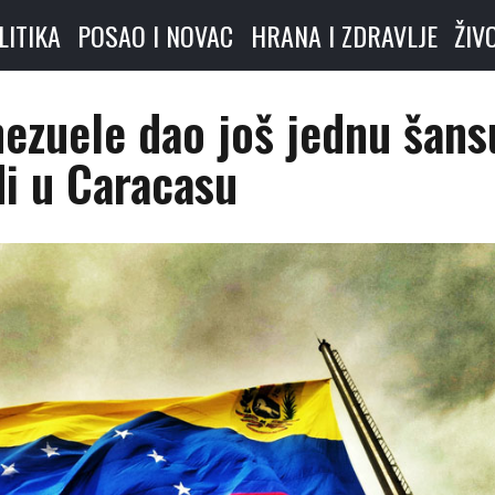
LITIKA
POSAO I NOVAC
HRANA I ZDRAVLJE
ŽIV
nezuele dao još jednu šans
di u Caracasu