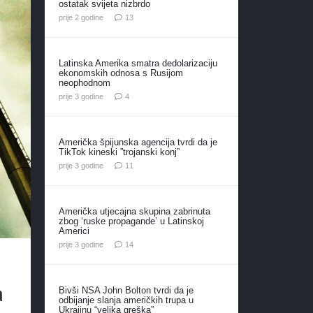
ostatak svijeta nizbrdo
komentara
prije 2 godine
13
Latinska Amerika smatra dedolarizaciju
ekonomskih odnosa s Rusijom
neophodnom
komentara
prije 3 godine
4
Američka špijunska agencija tvrdi da je
TikTok kineski ”trojanski konj”
komentara
prije 3 godine
11
Američka utjecajna skupina zabrinuta
zbog ‘ruske propagande’ u Latinskoj
Americi
komentara
prije 3 godine
14
a
Bivši NSA John Bolton tvrdi da je
odbijanje slanja američkih trupa u
Ukrajinu “velika greška”