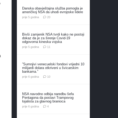
o
Danska obavještajna služba pomogla je
američkoj NSA da uhodi evropske lidere
komentara
prije 5 godina
20
Bivši zamjenik NSA tvrdi kako ne postoji
dokaz da je za širenje Covid-19
odgovorna kineska vojska
komentara
prije 5 godina
11
a
”Sumnjivi venecuelski fondovi vrijedni 10
milijardi dolara otkriveni u švicarskim
bankama.”
komentara
prije 6 godina
10
NSA navodno odbija naredbu šefa
Pentagona da postavi Trampovog
lojalista za glavnog branioca
komentara
prije 6 godina
4