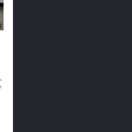
a
.
e