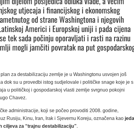
jim dijelom posljedica odluka vlade, a većim
njskog utjecaja i financijskog i ekonomskog
ametnutog od strane Washingtona i njegovih
Latinskoj Americi i Europskoj uniji i pada cijena
se tek sada počinju oporavljati i rasti na razinu
emlji mogli jamčiti povratak na put gospodarsko
plan za destabilizaciju zemlje je u Washingtonu usvojen još
a dok su u provedbi istog sudjelovale i političke snage koje je s
aja u političkoj i gospodarskoj vlasti zemlje svrgnuo pokojni
Hugo Chavez.
ke administracije, koji se počeo provoditi 2008. godine,
uz Rusiju, Kinu, Iran, Irak i Sjevernu Koreju, označena kao
jed
h ciljeva za “trajnu destabilizaciju”
.