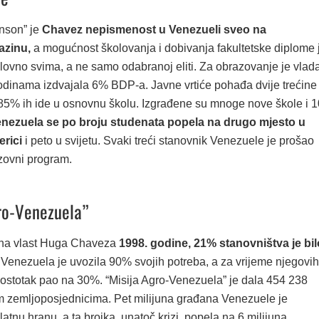
nson” je
Chavez nepismenost u Venezueli sveo na
azinu,
a mogućnost školovanja i dobivanja fakultetske diplome 
ovno svima, a ne samo odabranoj eliti. Za obrazovanje je vlad
dinama izdvajala 6% BDP-a. Javne vrtiće pohađa dvije trećine
85% ih ide u osnovnu školu. Izgrađene su mnoge nove škole i 1
nezuela se po broju studenata popela na drugo mjesto u
erici
i peto u svijetu. Svaki treći stanovnik Venezuele je prošao
zovni program.
ro-Venezuela”
 na vlast Huga Chaveza
1998. godine, 21% stanovništva je bil
 Venezuela je uvozila 90% svojih potreba, a za vrijeme njegovih
 postotak pao na 30%. “Misija Agro-Venezuela” je dala 454 238
m zemljoposjednicima. Pet milijuna građana Venezuele je
atnu hranu, a ta brojka, unatoč krizi, popela na 6 milijuna.