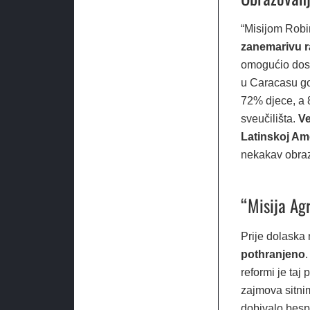
“Misijom Robi
zanemarivu r
omogućio dosl
u Caracasu go
72% djece, a 
sveučilišta.
Ve
Latinskoj Am
nekakav obra
“Misija Ag
Prije dolaska
pothranjeno
.
reformi je taj
zajmova sitni
dobivalo bespl