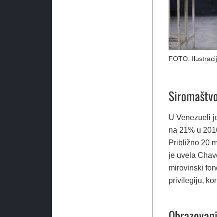
FOTO: Ilustracij
Siromaštvo 
U Venezueli j
na 21% u 2010
Približno 20 m
je uvela Chav
mirovinski fond
privilegiju, ko
Obrazovan