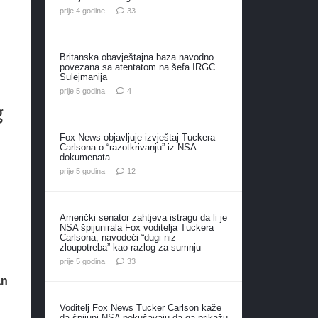
komentara
prije 4 godine
33
Britanska obavještajna baza navodno
povezana sa atentatom na šefa IRGC
Sulejmanija
komentara
prije 5 godina
4
g
Fox News objavljuje izvještaj Tuckera
Carlsona o “razotkrivanju” iz NSA
dokumenata
komentara
prije 5 godina
12
Američki senator zahtjeva istragu da li je
NSA špijunirala Fox voditelja Tuckera
Carlsona, navodeći “dugi niz
zloupotreba” kao razlog za sumnju
komentara
prije 5 godina
33
an
Voditelj Fox News Tucker Carlson kaže
da špijuni NSA pokušavaju da ga prikažu