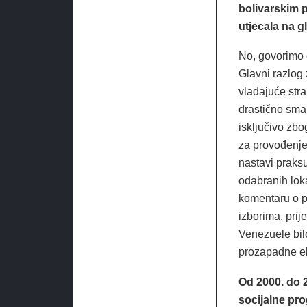
bolivarskim 
utjecala na g
No, govorimo 
Glavni razlog 
vladajuće str
drastično sma
isključivo zbo
za provođenje 
nastavi praksu
odabranih loka
komentaru o 
izborima, pri
Venezuele bil
prozapadne el
Od 2000. do 2
socijalne pr