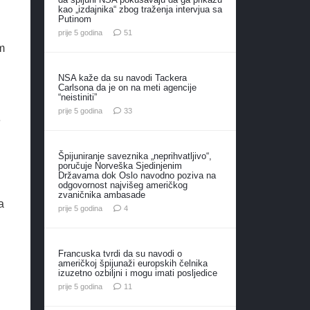
kao „izdajnika“ zbog traženja intervjua sa
Putinom
komentar
prije 5 godina
51
m
NSA kaže da su navodi Tackera
Carlsona da je on na meti agencije
“neistiniti”
komentara
prije 5 godina
33
e
Špijuniranje saveznika „neprihvatljivo“,
poručuje Norveška Sjedinjenim
Državama dok Oslo navodno poziva na
odgovornost najvišeg američkog
zvaničnika ambasade
a
komentara
prije 5 godina
4
Francuska tvrdi da su navodi o
američkoj špijunaži europskih čelnika
izuzetno ozbiljni i mogu imati posljedice
komentara
prije 5 godina
11