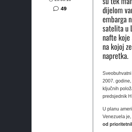
su tek man
dijelom va
komentara
49
embarga n
satelita u 
nafte koje 
na kojoj z
napretka.
Sveobuhvatni 
2007. godine, 
ključnih polož
predsjednik 
U planu američ
Venezuela je, 
od prioritetni