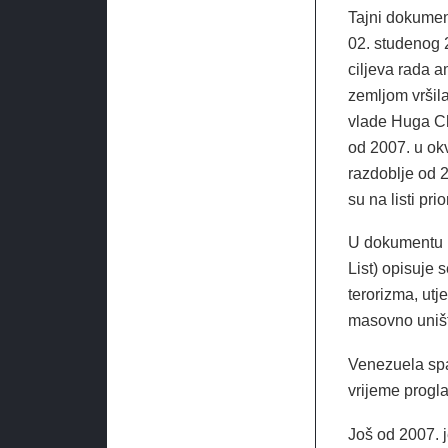
Tajni dokumen
02. studenog 
ciljeva rada a
zemljom vršila
vlade Huga Ch
od 2007. u ok
razdoblje od 
su na listi pri
U dokumentu
List) opisuje 
terorizma, utj
masovno uništ
Venezuela spad
vrijeme progla
Još od 2007. 