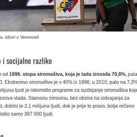
a, izbori u Venezueli
i socijalne razlike
e od
1996. stopa siromaštva, koja je tada iznosila 70,8%,
pal
. Ekstremno siromaštvo je s 40% iz 1996. u 2010. palo na 7,3%
ilijuna ljudi je iskoristilo programe za suzbijanje siromaštva koj
ezova vlada. Starosnu mirovinu, bez obzira na izdvajanja za
, dobilo je 2,1 milijuna ljudi, dok je prije to pravo, bolje rečeno
ristilo samo 387 000 ljudi.
je