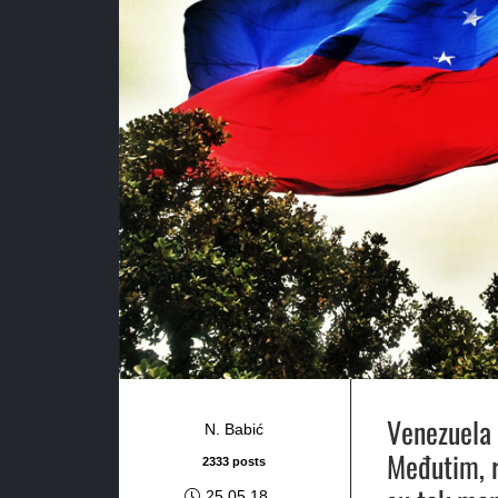
Venezuela 
N. Babić
Međutim, r
2333 posts
25.05.18