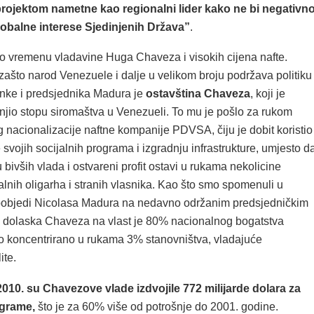
projektom nametne kao regionalni lider kako ne bi negativn
lobalne interese Sjedinjenih Država”
.
o vremenu vladavine Huga Chaveza i visokih cijena nafte.
zašto narod Venezuele i dalje u velikom broju podržava politiku
anke i predsjednika Madura je
ostavština Chaveza
, koji je
njio stopu siromaštva u Venezueli. To mu je pošlo za rukom
g nacionalizacije naftne kompanije PDVSA, čiju je dobit koristio
svojih socijalnih programa i izgradnju infrastrukture, umjesto d
 bivših vlada i ostvareni profit ostavi u rukama nekolicine
lnih oligarha i stranih vlasnika. Kao što smo spomenuli u
pobjedi Nicolasa Madura na nedavno održanim predsjedničkim
je dolaska Chaveza na vlast je 80% nacionalnog bogatstva
o koncentrirano u rukama 3% stanovništva, vladajuće
ite.
010. su Chavezove vlade izdvojile 772 milijarde dolara za
ograme,
što je za 60% više od potrošnje do 2001. godine.