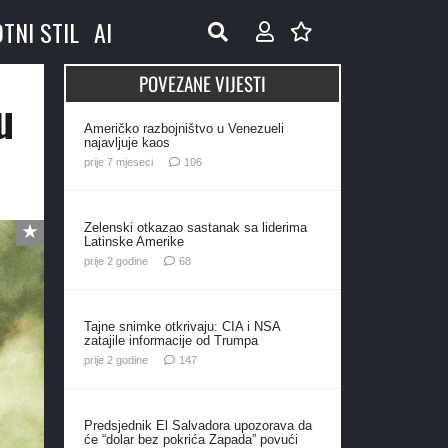
OTNI STIL
AI
POVEZANE VIJESTI
u
Američko razbojništvo u Venezueli
najavljuje kaos
komentara
prije 7 mjeseci
106
Zelenski otkazao sastanak sa liderima
Latinske Amerike
komentara
prije 2 godine
68
Tajne snimke otkrivaju: CIA i NSA
zatajile informacije od Trumpa
komentara
prije 2 godine
147
Predsjednik El Salvadora upozorava da
će “dolar bez pokrića Zapada” povući