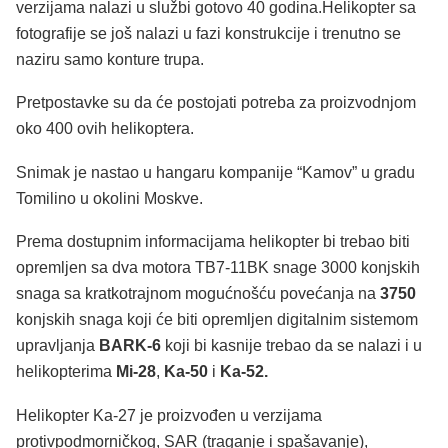
verzijama nalazi u službi gotovo 40 godina.Helikopter sa
fotografije se još nalazi u fazi konstrukcije i trenutno se
naziru samo konture trupa.
Pretpostavke su da će postojati potreba za proizvodnjom
oko 400 ovih helikoptera.
Snimak je nastao u hangaru kompanije “Kamov” u gradu
Tomilino u okolini Moskve.
Prema dostupnim informacijama helikopter bi trebao biti
opremljen sa dva motora TB7-11BK snage 3000 konjskih
snaga sa kratkotrajnom mogućnošću povećanja na
3750
konjskih snaga koji će biti opremljen digitalnim sistemom
upravljanja
BARK-6
koji bi kasnije trebao da se nalazi i u
helikopterima
Mi-28
,
Ka-50
i
Ka-52.
Helikopter Ka-27 je proizvođen u verzijama
protivpodmorničkog, SAR (traganje i spašavanje),