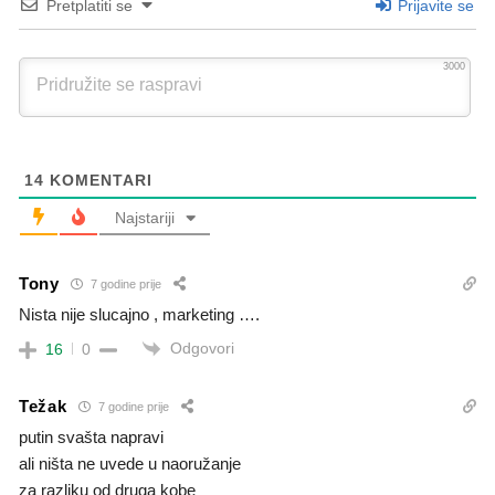
Pretplatiti se
Prijavite se
3000
14
KOMENTARI
Najstariji
Tony
7 godine prije
Nista nije slucajno , marketing ….
Odgovori
16
0
Težak
7 godine prije
putin svašta napravi
ali ništa ne uvede u naoružanje
za razliku od druga kobe