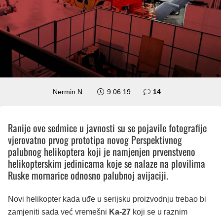
komentara
Nermin N.
9.06.19
14
Ranije ove sedmice u javnosti su se pojavile fotografije
vjerovatno prvog prototipa novog Perspektivnog
palubnog helikoptera koji je namjenjen prvenstveno
helikopterskim jedinicama koje se nalaze na plovilima
Ruske mornarice odnosno palubnoj avijaciji.
Novi helikopter kada uđe u serijsku proizvodnju trebao bi
zamjeniti sada već vremešni
Ka-27
koji se u raznim