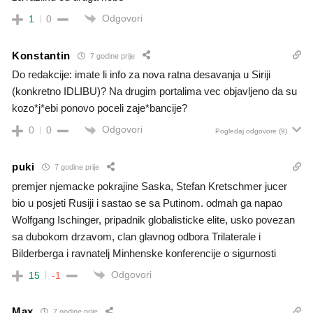
Odgovori
1
0
Konstantin
7 godine prije
Do redakcije: imate li info za nova ratna desavanja u Siriji
(konkretno IDLIBU)? Na drugim portalima vec objavljeno da su
kozo*j*ebi ponovo poceli zaje*bancije?
Odgovori
0
0
Pogledaj odgovore
(9)
puki
7 godine prije
premjer njemacke pokrajine Saska, Stefan Kretschmer jucer
bio u posjeti Rusiji i sastao se sa Putinom. odmah ga napao
Wolfgang Ischinger, pripadnik globalisticke elite, usko povezan
sa dubokom drzavom, clan glavnog odbora Trilaterale i
Bilderberga i ravnatelj Minhenske konferencije o sigurnosti
Odgovori
15
-1
Max
7 godine prije