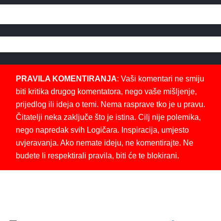
PRAVILA KOMENTIRANJA
: Vaši komentari ne smiju
biti kritika drugog komentatora, nego vaše mišljenje,
prijedlog ili ideja o temi. Nema rasprave tko je u pravu.
Čitatelji neka zaključe što je istina. Cilj nije polemika,
nego napredak svih Logičara. Inspiracija, umjesto
uvjeravanja. Ako nemate ideju, ne komentirajte. Ne
budete li respektirali pravila, biti će te blokirani.