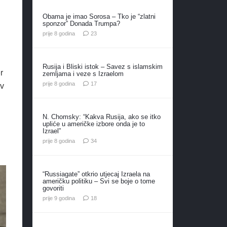
Obama je imao Sorosa – Tko je “zlatni
sponzor” Donada Trumpa?
komentara
prije 8 godina
23
Rusija i Bliski istok – Savez s islamskim
r
zemljama i veze s Izraelom
komentara
prije 8 godina
17
av
N. Chomsky: “Kakva Rusija, ako se itko
upliće u američke izbore onda je to
Izrael”
komentara
prije 8 godina
34
“Russiagate” otkrio utjecaj Izraela na
američku politiku – Svi se boje o tome
govoriti
komentara
prije 9 godina
18