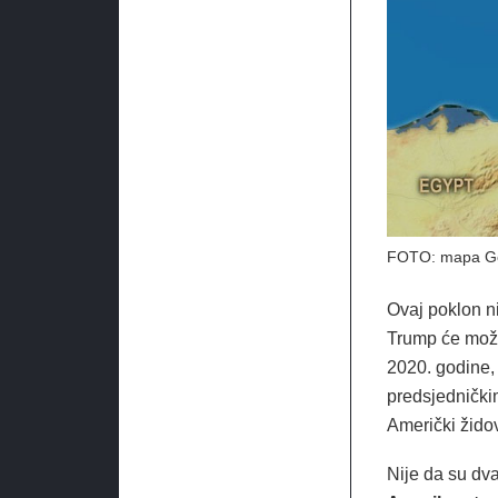
FOTO: mapa Go
Ovaj poklon ni
Trump će možd
2020. godine,
predsjednički
Američki žido
Nije da su dva