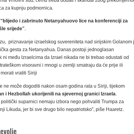
ema Vrhovni sud, čemu treba dodati i skandal zbog prekomjerno
ca za kupnju podmornica.
e
“blijedo i zabrinuto Netanyahuovo lice na konferenciji za
le srijede”
.
u, priznavanje izraelskog suvereniteta nad sirijskim Golanom 
tička gesta za Netanyahua. Danas postoji jednoglasan
 ni među Izraelcima da Izrael nikada ne bi trebao odustati od
trateškom visoravni i mnogi u zemlji smatraju da će prije ili
orati vratiti Siriji
e ne može dogoditi nakon osam godina rata u Siriji, tijekom
an i Hezbollah ukorijenili na sjevernoj granici Izraela
.
politički suparnici nemaju izbora nego pohvaliti Trumpa za
 Likuda, jer bi sve drugo bilo nepatriotsko”, piše Haaretz.
evolje