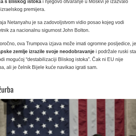
a s Bliskog istoka
i njegovo otvaranje u Moskvi je izazvalo
izraelskog premijera.
aja Netanyahu je sa zadovoljstvom vidio posao kojeg vodi
tnik za nacionalnu sigurnost John Bolton.
oročno, ova Trumpova izjava može imati ogromne posljedice, je
pske zemlje izrazile svoje neodobravanje
i podržale ruski st
odi mogućoj “destabilizaciji Bliskog istoka”. Čak ni EU nije
pa, ali je čelnik Bijele kuće navikao igrati sam.
žurba