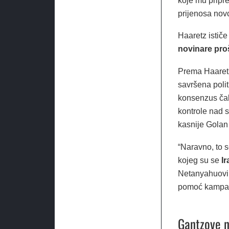
koje mu pripr
prijenosa nov
Haaretz istič
novinare proš
Prema Haaretz
savršena poli
konsenzus čak
kontrole nad s
kasnije Golan m
“Naravno, to s
kojeg su se
Ir
Netanyahuovi 
pomoć kampanji
Gantzove n