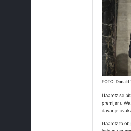
FOTO: Donald 
Haaretz se pit
premijer u Was
davanje ovakv
Haaretz to ob