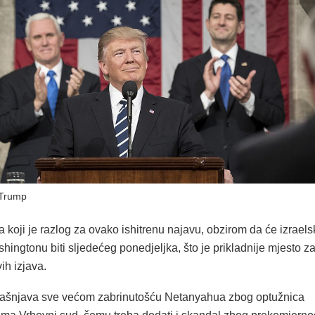
Trump
a koji je razlog za ovako ishitrenu najavu, obzirom da će izraels
hingtonu biti sljedećeg ponedjeljka, što je prikladnije mjesto z
ih izjava.
jašnjava sve većom zabrinutošću Netanyahua zbog optužnica