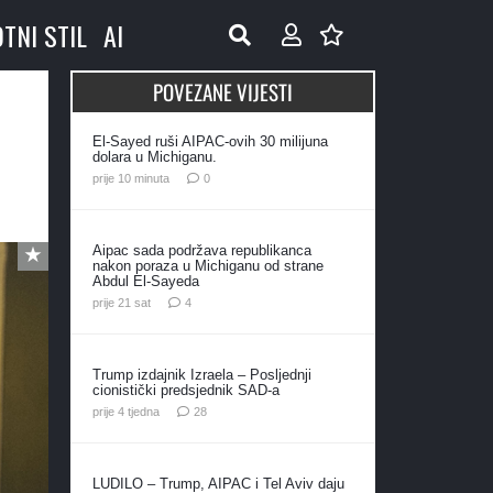
OTNI STIL
AI
POVEZANE VIJESTI
El-Sayed ruši AIPAC-ovih 30 milijuna
dolara u Michiganu.
prije 10 minuta
0
Aipac sada podržava republikanca
nakon poraza u Michiganu od strane
Abdul El-Sayeda
komentara
prije 21 sat
4
Trump izdajnik Izraela – Posljednji
cionistički predsjednik SAD-a
komentara
prije 4 tjedna
28
LUDILO – Trump, AIPAC i Tel Aviv daju