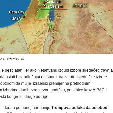
lanske visoravni
je besplatan, jer ako Netanyahu izgubi izbore sljedećeg travnja
a ostati bez odlučujućeg sponzora za predsjedničke izbore
 obzirom da mu je izraelski premijer na prethodnim
m izborima dao bezrezervnu podršku, posebice kroz AIPAC i
vski kongres i druge udruge.
 lidera u potpunoj harmoniji.
Trumpova odluka da oslobodi