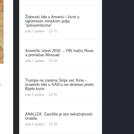
Židovski lobi u Americi i život u
ogromnom minskom polju
“antisemitizma”
komentara
prije 7 godina
75
Američki izbori 2016. – FBI tražio Ruse,
a pronašao Mossad
komentara
prije 7 godina
42
Trumpa ne zanima Sirija već Kina –
,
Izraelski lobi u SAD-u se okrenuo protiv
Bijele kuće
komentara
prije 8 godina
55
ANALIZA: Završila je era nekažnjivosti
Izraela
komentara
prije 8 godina
55