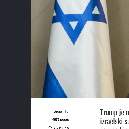
Trump je n
Saša. F.
izraelski s
4873 posts
25.03.19