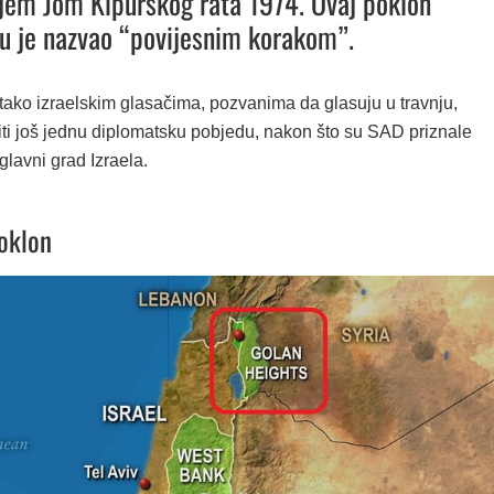
jem Jom Kipurskog rata 1974. Ovaj poklon
u je nazvao “povijesnim korakom”.
tako izraelskim glasačima, pozvanima da glasuju u travnju,
i još jednu diplomatsku pobjedu, nakon što su SAD priznale
lavni grad Izraela.
oklon