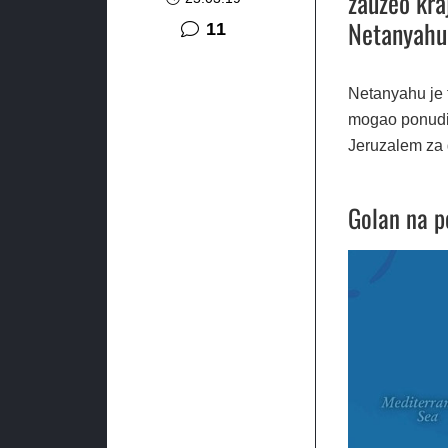
zauzeo kra
Netanyahu
komentara
11
Netanyahu je 
mogao ponudit
Jeruzalem za g
Golan na p