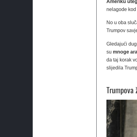
Ameriku uteg
nelagode kod 
No u oba sluč
Trumpov savje
Gledajući dug
su
mnoge ara
da taj korak v
slijedila Trum
Trumpova 