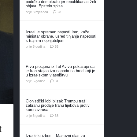
podršku demokratu jer republikanac želi
objavu Epstein spisa
komentara
prije 3 mjeseca
28
Izrael je spreman napasti Iran, kaže
ministar obrane, usred tinjanja napetosti
s trajnim neprijateljem
komentara
prije 5 godina
53
Prva procjena iz Tel Aviva pokazuje da
je Iran stajao iza napada na brod koji je
u izraelskom vlasništvu
komentar
prije 5 godina
31
Cionistički lobi blizak Trumpu traži
zabranu prodaje Iranu lijekova protiv
koronavirusa
komentara
prije 6 godina
38
t
Izraelski izbori – Masovni glas za