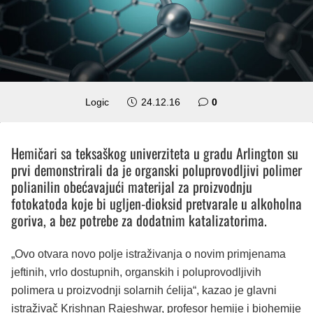
Logic
24.12.16
0
Hemičari sa teksaškog univerziteta u gradu Arlington su
prvi demonstrirali da je organski poluprovodljivi polimer
polianilin obećavajući materijal za proizvodnju
fotokatoda koje bi ugljen-dioksid pretvarale u alkoholna
goriva, a bez potrebe za dodatnim katalizatorima.
„Ovo otvara novo polje istraživanja o novim primjenama
jeftinih, vrlo dostupnih, organskih i poluprovodljivih
polimera u proizvodnji solarnih ćelija“, kazao je glavni
istraživač Krishnan Rajeshwar, profesor hemije i biohemije