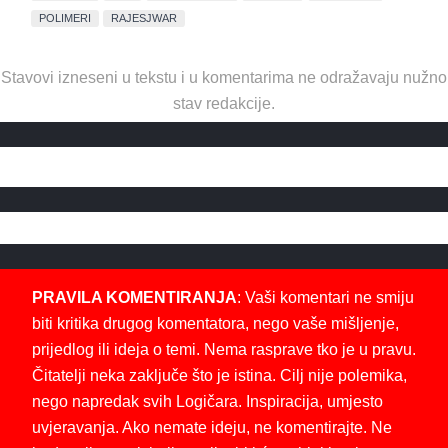
POLIMERI
RAJESJWAR
Stavovi izneseni u tekstu i u komentarima ne odražavaju nužno
stav redakcije.
PRAVILA KOMENTIRANJA
: Vaši komentari ne smiju
biti kritika drugog komentatora, nego vaše mišljenje,
prijedlog ili ideja o temi. Nema rasprave tko je u pravu.
Čitatelji neka zaključe što je istina. Cilj nije polemika,
nego napredak svih Logičara. Inspiracija, umjesto
uvjeravanja. Ako nemate ideju, ne komentirajte. Ne