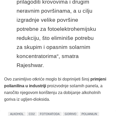
prilagoditi krovovima i drugim
neravnim površinama, a u cilju
izgradnje velike površine
potrebne za fotoelektrohemijsku
redukciju, što eliminiše potrebu
za skupim i opasnim solarnim
koncentratorima“, smatra
Rajeshwar.
Ovo zanimljivo otkriće moglo bi doprinijeti široj
primjeni
polianilina u industriji
proizvodnje solarnih panela, a
naročito njegovom korištenju za dobijanje alkoholnih
goriva iz ugljen-dioksida.
ALKOHOL
CO2
FOTOKATODA
GORIVO
POLIANILIN