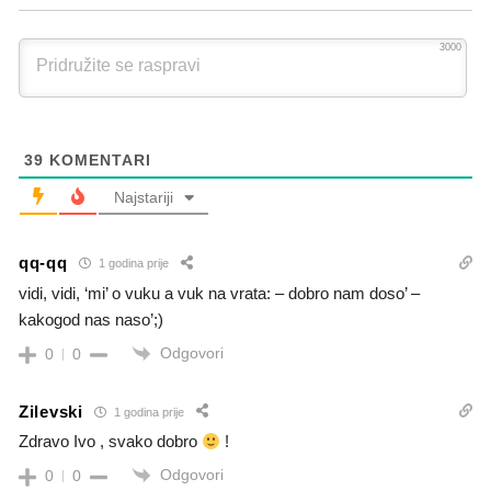
3000
39
KOMENTARI
Najstariji
qq-qq
1 godina prije
vidi, vidi, ‘mi’ o vuku a vuk na vrata: – dobro nam doso’ –
kakogod nas naso’;)
Odgovori
0
0
Zilevski
1 godina prije
Zdravo Ivo , svako dobro
!
Odgovori
0
0