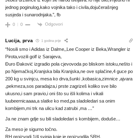
jednog poginulog,kako vojnika tako i civila,dojučerašnjeg
susjeda i sunarodnjaka.”, fb
Odgovori
0
0
Lucija, prva
1 godina prije
“Nosili smo i Adidas iz Dalme,,Lee Cooper iz Beka,Wrangler iz
Pirota,vozili golf iz Sarajeva,
Đuro Đaković izgradio pola cjevovoda po bliskom istoku,nešto i
po Njemačkoj,Kranjska bila Kranjska,ne ove splačine,4 guce po
200 kg u svinjcu, mesa ko drva,šunki ,kobasica,zimnice ,ajvara
,pekmeza,sos paradajza,i prste zagrizeš koliko sve bilo
ukusno,i sam pravio,i oni što su išli kolima i vikali
luubeernicaaaa,a slatke ko med,pa sladoledari sa onim
kombijem,mi trk na ulicu kad zatrubi ,ma …”
Ja ne znam gdje su bili sladoledari s kombijem, doduše…
Za meso je sigurno točno.
RH proizvodi 1/4 svinja koje je proizvodila SRH.