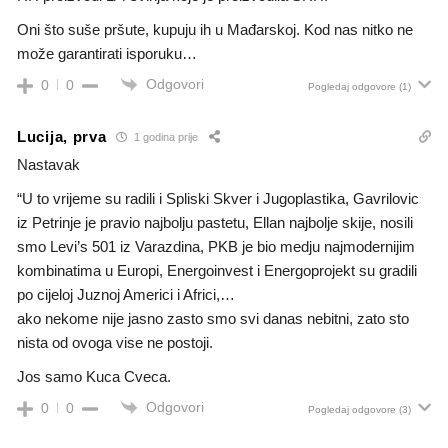
Oni što suše pršute, kupuju ih u Mađarskoj. Kod nas nitko ne
može garantirati isporuku…
Odgovori
0
0
Pogledaj odgovore
(1)
Lucija, prva
1 godina prije
Nastavak
“U to vrijeme su radili i Spliski Skver i Jugoplastika, Gavrilovic
iz Petrinje je pravio najbolju pastetu, Ellan najbolje skije, nosili
smo Levi’s 501 iz Varazdina, PKB je bio medju najmodernijim
kombinatima u Europi, Energoinvest i Energoprojekt su gradili
po cijeloj Juznoj Americi i Africi,…
ako nekome nije jasno zasto smo svi danas nebitni, zato sto
nista od ovoga vise ne postoji.
Jos samo Kuca Cveca.
Odgovori
0
0
Pogledaj odgovore
(3)