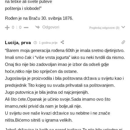
na teške ali svete puteve
poštenja i slobode!”
Rođen je na Braču 30. svibnja 1876.
Odgovori
0
0
Pogledaj odgovore
(3)
Lucija, prva
1 godina prije
“Barem moja generacija rođena 60tih je imala sretno djetinjstvo.
Imali smo čak i “više vrsta jogurta” iako su neki tvrdili da nismo.
Onaj tko nije bio zadovoljan imao je izbor da odseli gdje
hoće,nitko nije bio spriječen da ostane.
Jugoslavija je proizvodila i bila poštovana država u svijetu kao i
predsjednik Tito kojeg su svuda prihvatali sa poštovanjem.
Jugo putovnica je bila jedna od najcjenjenijih.
Ali što ćete.Opanak je učinio svoje.Sada imamo ovo što
imamo,neki privid da nam je bolje,ali nije.
U svijetu ove naše kvazi državice su nebitne i ne znače
ništa.Bićemo sitniš u igrama velikih.
Jebeš državice iz kojih se narod iseljava.To nije bilo,vrijedno ni