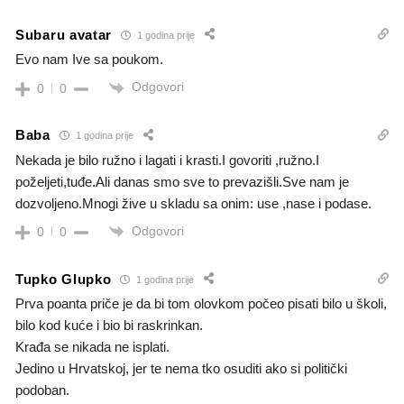
Subaru avatar
1 godina prije
Evo nam Ive sa poukom.
Odgovori
0
0
Baba
1 godina prije
Nekada je bilo ružno i lagati i krasti.I govoriti ,ružno.I
poželjeti,tuđe.Ali danas smo sve to prevazišli.Sve nam je
dozvoljeno.Mnogi žive u skladu sa onim: use ,nase i podase.
Odgovori
0
0
Tupko Glupko
1 godina prije
Prva poanta priče je da bi tom olovkom počeo pisati bilo u školi,
bilo kod kuće i bio bi raskrinkan.
Krađa se nikada ne isplati.
Jedino u Hrvatskoj, jer te nema tko osuditi ako si politički
podoban.