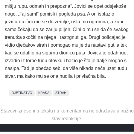
mišju rupu, odmah ih prepozna“. Jovici se opet odsjekoše
noge. „Taj sam!“ pomisli i pogleda psa. A on isplazio
jezičurdu čini mu se do zemlje, usta mu ogromna, a zubi
samo čekaju da se zariju plijen. Činilo mu se da će svakog
trenutka skočiti na njega i rastrgnuti ga. Drugi policajac je
vidio dječakov strah i pomogao mu je da nastavi put, a tek
kad se udaljio na sigurnu dionicu puta, Jovica je odahnuo,
izvadio iz torbe tuđu olovku i bacio je što je dalje mogao s
nasipa. Tad je obećao sebi da više nikada neće uzeti tuđu
stvar, ma kako mu se ona nudila i privlačna bila.
DJETINSTVO
KRAĐA
STRAH
Stavovi izneseni u tekstu i u komentarima ne odražavaju nužno
stav redakcije.