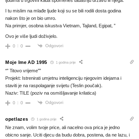
ljudima u trgovini kada spomeneš tadašnju državu ili njega.
I tu mislim na mlađe ljude koji su se bili rodili dosta godina
nakon što je on bio umro.
Na primjer, osobna iskustva Vietnam, Tajland, Egipat, ”
Ovo je više ljudi doživjelo.
Odgovori
0
0
Moje Ime AD 1995
1 godina prije
“”
Titovo vrijeme””
Projekt: Istrenirati umjetnu inteligenciju njegovim idejama i
staviti je na raspolaganje svijetu (Teslin poučak).
Naziv: TILE (poziv na osmišljavanje krilatica)
Odgovori
0
0
opetlazes
1 godina prije
Ne znam, volim tvoje price, ali nacelno ova prica je jedno
obicno sanje. Uciti djecu da budu dobra, postena, da ne lazu, i