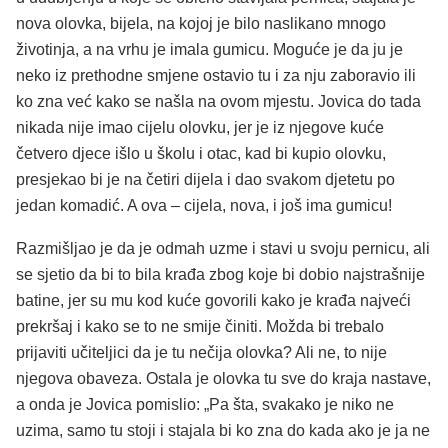
nova olovka, bijela, na kojoj je bilo naslikano mnogo
životinja, a na vrhu je imala gumicu. Moguće je da ju je
neko iz prethodne smjene ostavio tu i za nju zaboravio ili
ko zna već kako se našla na ovom mjestu. Jovica do tada
nikada nije imao cijelu olovku, jer je iz njegove kuće
četvero djece išlo u školu i otac, kad bi kupio olovku,
presjekao bi je na četiri dijela i dao svakom djetetu po
jedan komadić. A ova – cijela, nova, i još ima gumicu!
Razmišljao je da je odmah uzme i stavi u svoju pernicu, ali
se sjetio da bi to bila krađa zbog koje bi dobio najstrašnije
batine, jer su mu kod kuće govorili kako je krađa najveći
prekršaj i kako se to ne smije činiti. Možda bi trebalo
prijaviti učiteljici da je tu nečija olovka? Ali ne, to nije
njegova obaveza. Ostala je olovka tu sve do kraja nastave,
a onda je Jovica pomislio: „Pa šta, svakako je niko ne
uzima, samo tu stoji i stajala bi ko zna do kada ako je ja ne