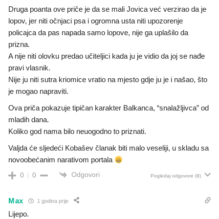
Druga poanta ove priče je da se mali Jovica već verzirao da je
lopov, jer niti očnjaci psa i ogromna usta niti upozorenje
policajca da pas napada samo lopove, nije ga uplašilo da
prizna.
A nije niti olovku predao učiteljici kada ju je vidio da joj se nađe
pravi vlasnik.
Nije ju niti sutra kriomice vratio na mjesto gdje ju je i našao, što
je mogao napraviti.
Ova priča pokazuje tipičan karakter Balkanca, “snalažljivca” od
mladih dana.
Koliko god nama bilo neuogodno to priznati.
Valjda će sljedeći Kobašev članak biti malo veseliji, u skladu sa
novoobećanim narativom portala
Odgovori
0
0
Pogledaj odgovore
(9)
Max
1 godina prije
Lijepo.