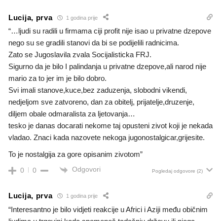
Lucija, prva
1 godina prije
“…ljudi su radili u firmama ciji profit nije isao u privatne dzepove
nego su se gradili stanovi da bi se podijelili radnicima.
Zato se Jugoslavila zvala Socijalisticka FRJ.
Sigurno da je bilo I palindanja u privatne dzepove,ali narod nije
mario za to jer im je bilo dobro.
Svi imali stanove,kuce,bez zaduzenja, slobodni vikendi,
nedjeljom sve zatvoreno, dan za obitelj, prijatelje,druzenje,
diljem obale odmaralista za ljetovanja…
tesko je danas docarati nekome taj opusteni zivot koji je nekada
vladao. Znaci kada nazovete nekoga jugonostalgicar,grijesite.
To je nostalgija za gore opisanim zivotom”
Odgovori
0
0
Pogledaj odgovore
(2)
Lucija, prva
1 godina prije
“Interesantno je bilo vidjeti reakcije u Africi i Aziji među običnim