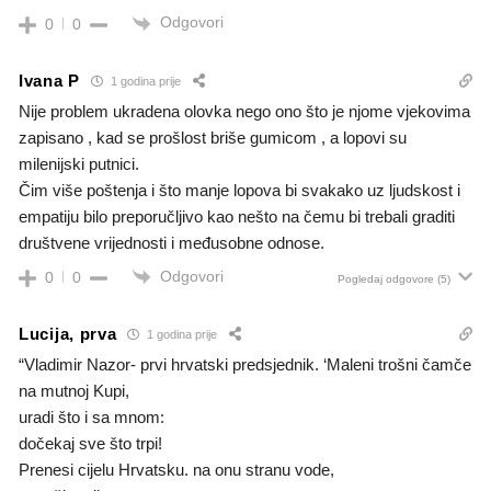
Odgovori
0
0
Ivana P
1 godina prije
Nije problem ukradena olovka nego ono što je njome vjekovima
zapisano , kad se prošlost briše gumicom , a lopovi su
milenijski putnici.
Čim više poštenja i što manje lopova bi svakako uz ljudskost i
empatiju bilo preporučljivo kao nešto na čemu bi trebali graditi
društvene vrijednosti i međusobne odnose.
Odgovori
0
0
Pogledaj odgovore
(5)
Lucija, prva
1 godina prije
“Vladimir Nazor- prvi hrvatski predsjednik. ‘Maleni trošni čamče
na mutnoj Kupi,
uradi što i sa mnom:
dočekaj sve što trpi!
Prenesi cijelu Hrvatsku. na onu stranu vode,