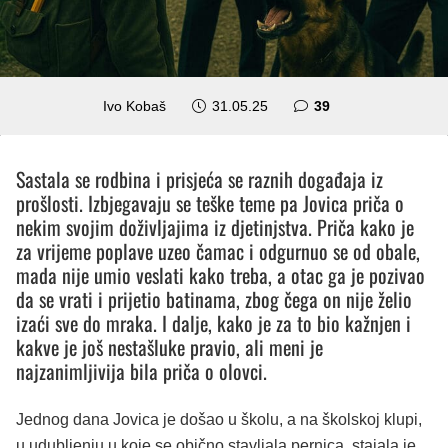
komentara
Ivo Kobaš
31.05.25
39
Sastala se rodbina i prisjeća se raznih događaja iz
prošlosti. Izbjegavaju se teške teme pa Jovica priča o
nekim svojim doživljajima iz djetinjstva. Priča kako je
za vrijeme poplave uzeo čamac i odgurnuo se od obale,
mada nije umio veslati kako treba, a otac ga je pozivao
da se vrati i prijetio batinama, zbog čega on nije želio
izaći sve do mraka. I dalje, kako je za to bio kažnjen i
kakve je još nestašluke pravio, ali meni je
najzanimljivija bila priča o olovci.
Jednog dana Jovica je došao u školu, a na školskoj klupi,
u udubljenju u koje se obično stavljala pernica, stajala je