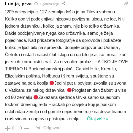
Lucija, prva
1 godina prije
“209 delegacija iz 127 zemalja došlo je na Titovu sahranu.
Koliko god vi podcjenjivali njegovu povijesnu ulogu, ne ide, Niti
jednom državniku,, koliko ja znam. nije bilo toliko državnika.
Dakle podcjenjivanje njega kao državnika, samo je želja
pojedinaca. Kad prikažete fotografije sa sprovoda i pokažete
koliko je ljudi bilo na sprovodu, dobijete odgovor od Usraša ,
Četnika i ostalih nacističkih sluga da da bilo je ali su morali izaći
jer su ih komunisti tjerali. Za neznalice prolazi… A TKO JE OVE
TJERAO U Buckinghamskoj palači, Capitol Hillu, Kremlju,
Elizejskim poljima, Hofburgu i širom svijeta, spuštene su
zastave na pola koplja
Jedini put u povjesti zvonila su zvona
u Vatikanu za nekog državnika.
Proglašen dan žalosti u više
od 80 zemalju
Zakazana sjednica UN-a samo sa jednom
točkom dnevnog reda Hračkati po čovjeku koji je puškom
oslobađao zemlju i od gomile nepismene rulje na devastiranom
i ruševinama napravio pristojnu zemlju i
…
Čitaj više »
Odgovori
0
0