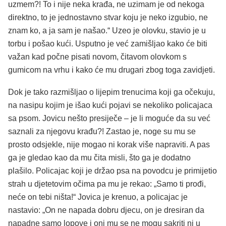
uzmem?! To i nije neka krađa, ne uzimam je od nekoga
direktno, to je jednostavno stvar koju je neko izgubio, ne
znam ko, a ja sam je našao.“ Uzeo je olovku, stavio je u
torbu i pošao kući. Usputno je već zamišljao kako će biti
važan kad počne pisati novom, čitavom olovkom s
gumicom na vrhu i kako će mu drugari zbog toga zavidjeti.
Dok je tako razmišljao o lijepim trenucima koji ga očekuju,
na nasipu kojim je išao kući pojavi se nekoliko policajaca
sa psom. Jovicu nešto presiječe – je li moguće da su već
saznali za njegovu krađu?! Zastao je, noge su mu se
prosto odsjekle, nije mogao ni korak više napraviti. A pas
ga je gledao kao da mu čita misli, što ga je dodatno
plašilo. Policajac koji je držao psa na povodcu je primijetio
strah u djetetovim očima pa mu je rekao: „Samo ti prođi,
neće on tebi ništa!“ Jovica je krenuo, a policajac je
nastavio: „On ne napada dobru djecu, on je dresiran da
napadne samo lopove i oni mu se ne mogu sakriti ni u