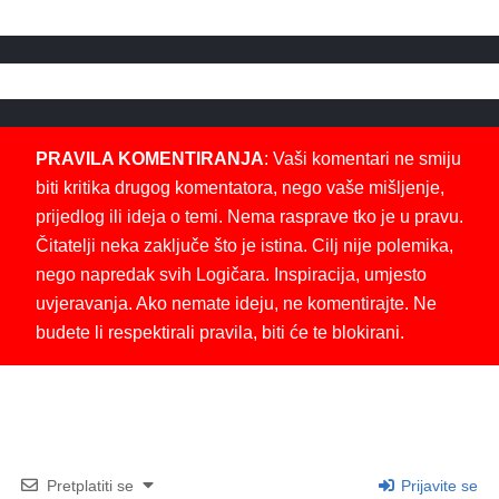
PRAVILA KOMENTIRANJA
: Vaši komentari ne smiju
biti kritika drugog komentatora, nego vaše mišljenje,
prijedlog ili ideja o temi. Nema rasprave tko je u pravu.
Čitatelji neka zaključe što je istina. Cilj nije polemika,
nego napredak svih Logičara. Inspiracija, umjesto
uvjeravanja. Ako nemate ideju, ne komentirajte. Ne
budete li respektirali pravila, biti će te blokirani.
Pretplatiti se
Prijavite se