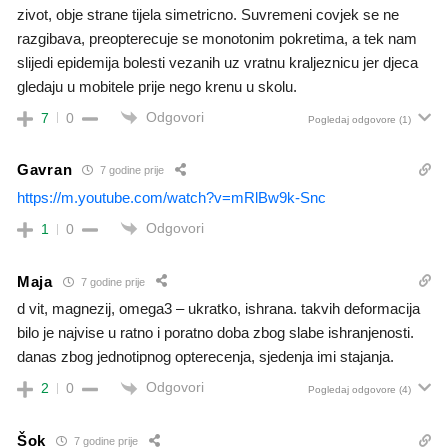
zivot, obje strane tijela simetricno. Suvremeni covjek se ne
razgibava, preopterecuje se monotonim pokretima, a tek nam
slijedi epidemija bolesti vezanih uz vratnu kraljeznicu jer djeca
gledaju u mobitele prije nego krenu u skolu.
Odgovori
7
0
Pogledaj odgovore
(1)
Gavran
7 godine prije
https://m.youtube.com/watch?v=mRlBw9k-Snc
Odgovori
1
0
Maja
7 godine prije
d vit, magnezij, omega3 – ukratko, ishrana. takvih deformacija
bilo je najvise u ratno i poratno doba zbog slabe ishranjenosti.
danas zbog jednotipnog opterecenja, sjedenja imi stajanja.
Odgovori
2
0
Pogledaj odgovore
(4)
Šok
7 godine prije