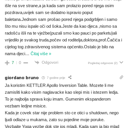
išle na sve strane,a ja kada sam prolazio pored njega osim
pozdrava,uvijek sam se dodatno ispravio poput
baletana.Jednom sam prošao pored njega podgrbljen i samo
što mu nisu ispale oči od šoka.Jeste da kao djeca ,nismo sa
radošću išli na te vježbe(puzali smo kao pauci po parketu)ali
vrijedilo je svakog truda,počev od roditelja,doktora,prof.Čačića i
cijelog tog zdravstvenog sistema općenito.Ostalo je bilo na
nama djeci
…
Čitaj više »
Odgovori
7
0
Pogledaj odgovore
(2)
giordano bruno
7 godine prije
Ja koristim KETTLER Apollo Inversion Table. Mozete li me
zamisliti kako visim naglavacke kao slepi mis i istezem ledja.
To je najbolja sprava koju imam. Gumenim ekspanderom
vezbam ledjne misice.
Kada je covek star nije problem sto ce otici u shutdown, nego
ljudi odlaze u mukama, zato su pojedine moje poruke.
Vezbajte Yoga vezbe dok ste jos mladi. Kada sam ja bio mlad