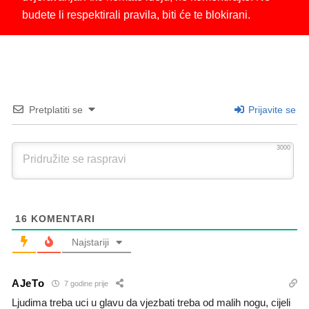
budete li respektirali pravila, biti će te blokirani.
Pretplatiti se
Prijavite se
3000
16
KOMENTARI
Najstariji
AJeTo
7 godine prije
Ljudima treba uci u glavu da vjezbati treba od malih nogu, cijeli