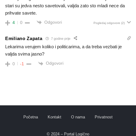
stari su jedva nesto savetovali, valjda zato sto mladi nece da
prihvate savete.
Odgovori
4
0
Pogledaj odgovore
(2)
Emiliano Zapata
7 godine prije
Lekarima verujem koliko i politicarima, a da treba vezbati je
valjda svima jasno?
Odgovori
0
-1
Početna
Kontakt
O nama
Privatnost
© 2024 – Portal Logično