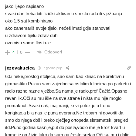
jako lijepo napisano
svaki dan treba biti fizički aktivan u smislu rada ili vježbanja
oko 1,5 sat kombinirano
ako zanemariš svoje tijelo, nećeš imati gdje stanovati
u zdravom tijelu zdrav duh
ovo nisu samo floskule
Odgovori
4
0
jezevakucica
7 godine prije
60.i neke,prošlog stoljeća,išao sam kao klinac na korektivnu
gimnastiku.Puzao sam zajedno sa ostalim klincima po parketu i
radio razno razne vježbe.Sa nama je radio,prof.Čačić.Opasno
revan lik.Oči su mu išle na sve strane i ništa mu nije moglo
promaknuti.Svaki naš,i najmanji, krivi potez je u trenu
korigirao,a bila nas je puna dvorana.Ne trebam ni govoriti da
smo do njega došli preko dječjeg ortopeda,sistematski pregled
itd.Puno godina kasnije,put do posla,vodio me je kroz kvart u
kome je on živio,tako da sam ga često sretao.Oči su mu i dalje