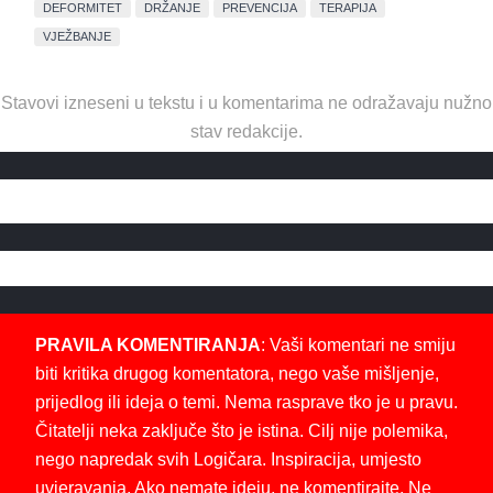
DEFORMITET
DRŽANJE
PREVENCIJA
TERAPIJA
VJEŽBANJE
Stavovi izneseni u tekstu i u komentarima ne odražavaju nužno
stav redakcije.
PRAVILA KOMENTIRANJA
: Vaši komentari ne smiju
biti kritika drugog komentatora, nego vaše mišljenje,
prijedlog ili ideja o temi. Nema rasprave tko je u pravu.
Čitatelji neka zaključe što je istina. Cilj nije polemika,
nego napredak svih Logičara. Inspiracija, umjesto
uvjeravanja. Ako nemate ideju, ne komentirajte. Ne