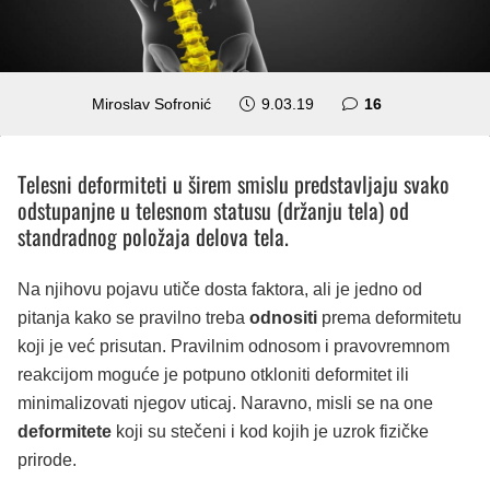
komentara
Miroslav Sofronić
9.03.19
16
Telesni deformiteti u širem smislu predstavljaju svako
odstupanjne u telesnom statusu (držanju tela) od
standradnog položaja delova tela.
Na njihovu pojavu utiče dosta faktora, ali je jedno od
pitanja kako se pravilno treba
odnositi
prema deformitetu
koji je već prisutan. Pravilnim odnosom i pravovremnom
reakcijom moguće je potpuno otkloniti deformitet ili
minimalizovati njegov uticaj. Naravno, misli se na one
deformitete
koji su stečeni i kod kojih je uzrok fizičke
prirode.