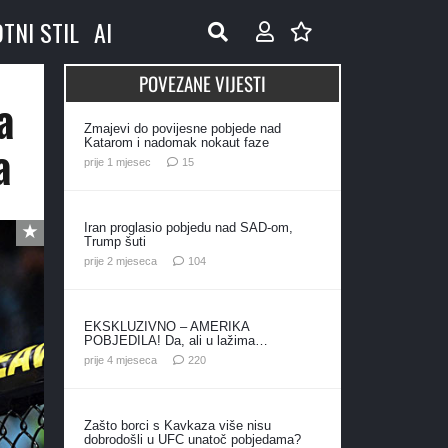
OTNI STIL
AI
POVEZANE VIJESTI
a
Zmajevi do povijesne pobjede nad
a
Katarom i nadomak nokaut faze
komentara
prije 1 mjesec
15
Iran proglasio pobjedu nad SAD-om,
Trump šuti
komentara
prije 2 mjeseca
104
EKSKLUZIVNO – AMERIKA
POBJEDILA! Da, ali u lažima…
komentara
prije 4 mjeseca
220
Zašto borci s Kavkaza više nisu
dobrodošli u UFC unatoč pobjedama?