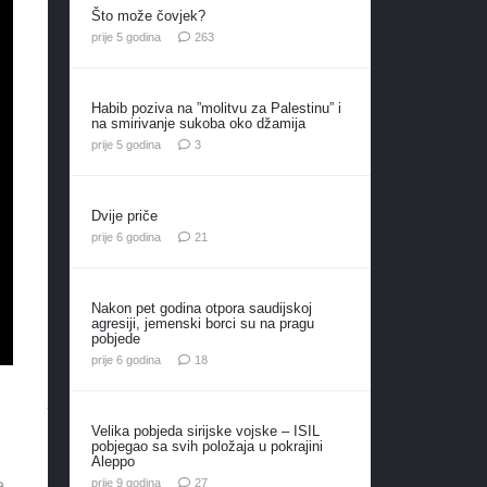
Što može čovjek?
komentara
prije 5 godina
263
Habib poziva na ”molitvu za Palestinu” i
na smirivanje sukoba oko džamija
komentara
prije 5 godina
3
Dvije priče
komentar
prije 6 godina
21
Nakon pet godina otpora saudijskoj
agresiji, jemenski borci su na pragu
pobjede
komentara
prije 6 godina
18
Velika pobjeda sirijske vojske – ISIL
pobjegao sa svih položaja u pokrajini
Aleppo
komentara
prije 9 godina
27
e.