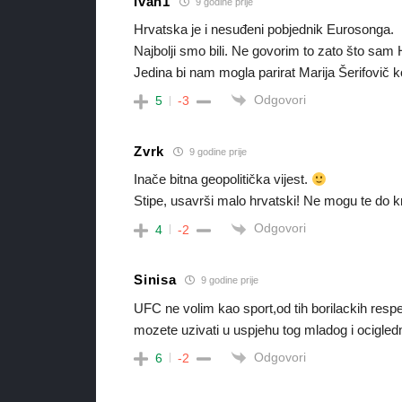
Ivan1
9 godine prije
Hrvatska je i nesuđeni pobjednik Eurosonga.
Najbolji smo bili. Ne govorim to zato što sam Hr
Jedina bi nam mogla parirat Marija Šerifovič k
Odgovori
5
-3
Zvrk
9 godine prije
Inače bitna geopolitička vijest.
Stipe, usavrši malo hrvatski! Ne mogu te do kr
Odgovori
4
-2
Sinisa
9 godine prije
UFC ne volim kao sport,od tih borilackih resp
mozete uzivati u uspjehu tog mladog i ocigle
Odgovori
6
-2