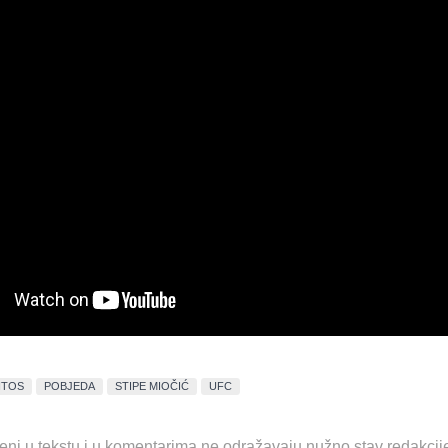
NTOS
POBJEDA
STIPE MIOČIĆ
UFC
eni u tekstu i u komentarima ne odražavaju nužno stav redakcij