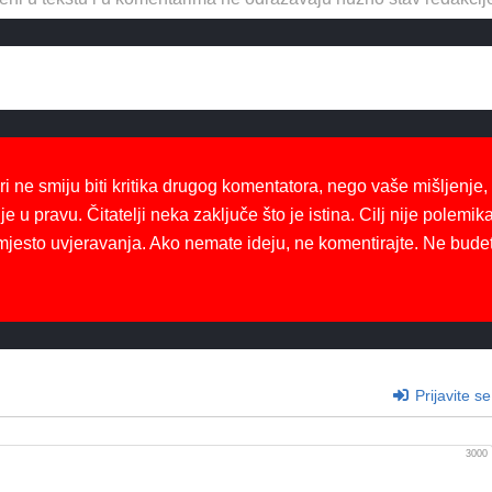
ri ne smiju biti kritika drugog komentatora, nego vaše mišljenje,
je u pravu. Čitatelji neka zaključe što je istina. Cilj nije polemika
mjesto uvjeravanja. Ako nemate ideju, ne komentirajte. Ne bude
Prijavite se
3000