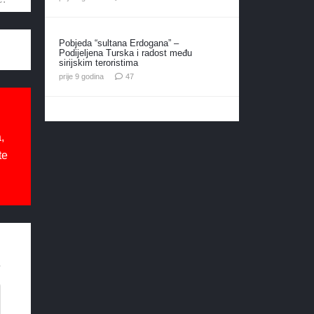
Pobjeda “sultana Erdogana” –
Podijeljena Turska i radost među
sirijskim teroristima
komentara
prije 9 godina
47
,
te