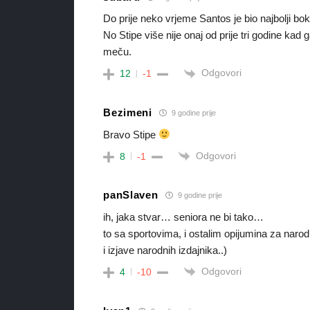
Do prije neko vrjeme Santos je bio najbolji 
No Stipe više nije onaj od prije tri godine kad 
meču.
Odgovori
12
-1
Bezimeni
9 godine prije
Bravo Stipe
Odgovori
8
-1
panSlaven
9 godine prije
ih, jaka stvar… seniora ne bi tako…
to sa sportovima, i ostalim opijumina za naro
i izjave narodnih izdajnika..)
Odgovori
4
-10