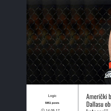
Američki b
Logic
Dallasu ob
5951 posts
14.05.17