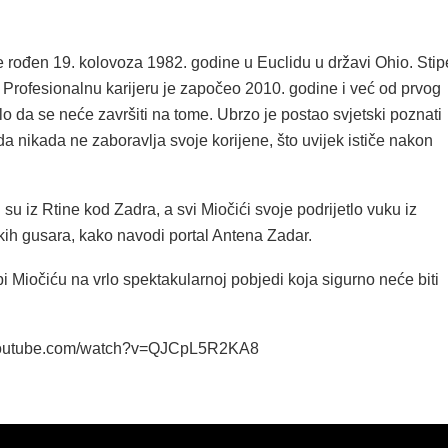
e rođen 19. kolovoza 1982. godine u Euclidu u državi Ohio. Stip
 Profesionalnu karijeru je započeo 2010. godine i već od prvog
lo da se neće završiti na tome. Ubrzo je postao svjetski poznati
a nikada ne zaboravlja svoje korijene, što uvijek ističe nakon
ji su iz Rtine kod Zadra, a svi Miočići svoje podrijetlo vuku iz
kih gusara, kako navodi portal Antena Zadar.
i Miočiću na vrlo spektakularnoj pobjedi koja sigurno neće biti
.youtube.com/watch?v=QJCpL5R2KA8