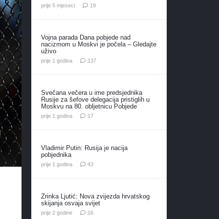
komentara
prije 5 mjeseci
19
Vojna parada Dana pobjede nad
nacizmom u Moskvi je počela – Gledajte
uživo
komentara
prije 1 godina
137
Svečana večera u ime predsjednika
Rusije za šefove delegacija pristiglih u
Moskvu na 80. obljetnicu Pobjede
komentara
prije 1 godina
17
Vladimir Putin: Rusija je nacija
pobjednika
komentara
prije 1 godina
43
Zrinka Ljutić: Nova zvijezda hrvatskog
skijanja osvaja svijet
komentara
prije 2 godine
16