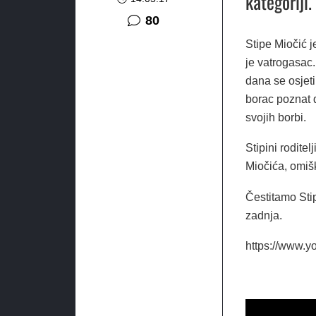
kategoriji.
komentara
80
Stipe Miočić j
je vatrogasac.
dana se osjeti
borac poznat d
svojih borbi.
Stipini roditel
Miočića, omiš
Čestitamo Stip
zadnja.
https://www