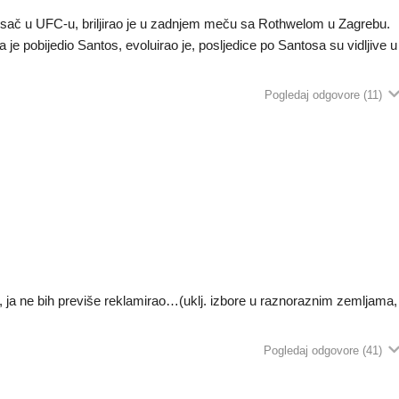
boksač u UFC-u, briljirao je u zadnjem meču sa Rothwelom u Zagrebu.
ga je pobijedio Santos, evoluirao je, posljedice po Santosa su vidljive u
Pogledaj odgovore
(11)
d, ja ne bih previše reklamirao…(uklj. izbore u raznoraznim zemljama,
Pogledaj odgovore
(41)