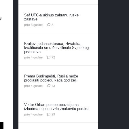
Šef UFC-a ukinuo zabranu ruske
e
zastave
komentara
prije 3 godine
8
Kraljevi jedanaesteraca, Hrvatska,
kvalificirala se u četvrtfinale Svjetskog
prvenstva
komentara
prije 4 godine
72
Prema Budimpešti, Rusija može
proglasiti pobjedu kada god želi
komentara
prije 4 godine
43
Viktor Orban pomeo opoziciju na
izborima i uputio vrlo znakovitu poruku
komentara
prije 4 godine
29