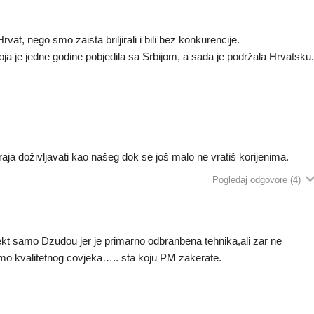
vat, nego smo zaista briljirali i bili bez konkurencije.
oja je jedne godine pobjedila sa Srbijom, a sada je podržala Hrvatsku
aja doživljavati kao našeg dok se još malo ne vratiš korijenima.
Pogledaj odgovore
(4)
ekt samo Dzudou jer je primarno odbranbena tehnika,ali zar ne
dmo kvalitetnog covjeka….. sta koju PM zakerate.