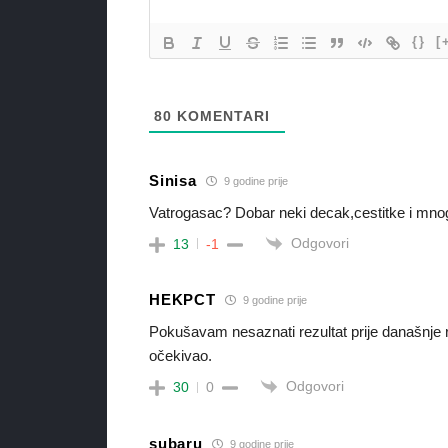
{}
[
80
KOMENTARI
Sinisa
9 godine prije
Vatrogasac? Dobar neki decak,cestitke i mnog
Odgovori
13
-1
HEKPCT
9 godine prije
Pokušavam nesaznati rezultat prije današnje
očekivao.
Odgovori
30
0
subaru
9 godine prije