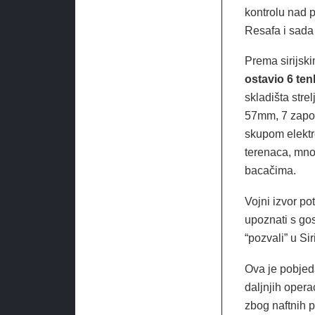
kontrolu nad 
Resafa i sada 
Prema sirijsk
ostavio 6 te
skladišta strel
57mm, 7 zapov
skupom elektr
terenaca, mnog
bacačima.
Vojni izvor po
upoznati s gos
“pozvali” u Sir
Ova je pobjed
daljnjih opera
zbog naftnih po