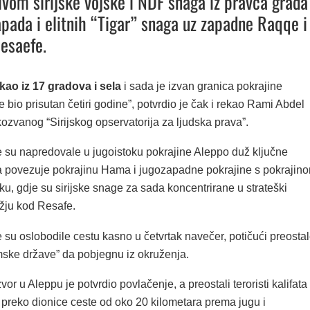
ivom sirijske vojske i NDF snaga iz pravca grada
zapada i elitnih “Tigar” snaga uz zapadne Raqqe i
esaefe.
kao iz 17 gradova i sela
i sada je izvan granica pokrajine
e bio prisutan četiri godine”, potvrdio je čak i rekao Rami Abdel
ozvanog “Sirijskog opservatorija za ljudska prava”.
 su napredovale u jugoistoku pokrajine Aleppo duž ključne
a povezuje pokrajinu Hama i jugozapadne pokrajine s pokrajin
u, gdje su sirijske snage za sada koncentrirane u strateški
žju kod Resafe.
su oslobodile cestu kasno u četvrtak navečer, potičući preosta
amske države” da pobjegnu iz okruženja.
izvor u Aleppu je potvrdio povlačenje, a preostali teroristi kalifata
 preko dionice ceste od oko 20 kilometara prema jugu i