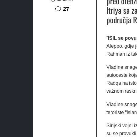
pred ofenz
Itriya sa 
komentara
27
područja R
“
ISIL se povu
Aleppo, gdje j
Rahman iz tak
Vladine snage
autoceste koj
Raqqa na istok
važnom raskri
Vladine snage 
teroriste “Isl
Sirijski vojni 
su se provukli