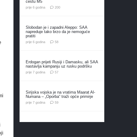
cestu M5
komentara
prije 6 godina
200
Slobodan je i zapadni Aleppo: SAA
napreduje tako brzo da je nemoguće
pratiti
komentara
e
prije 6 godina
58
Erdogan prijeti Rusiji i Damasku, ali SAA
nastavlja kampanju uz rusku podršku
komentara
prije 7 godina
57
Sirijska vojska je na vratima Maarat Al-
mi
Numana – „Oporba“ traži opće primirje
komentara
prije 7 godina
59
i
ji