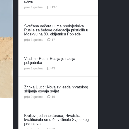
uživo
komentara
prije 1 godina
137
Svečana večera u ime predsjednika
Rusije za šefove delegacija pristiglih u
Moskvu na 80. obljetnicu Pobjede
komentara
prije 1 godina
17
Vladimir Putin: Rusija je nacija
pobjednika
komentara
prije 1 godina
43
Zrinka Ljutić: Nova zvijezda hrvatskog
skijanja osvaja svijet
komentara
prije 2 godine
16
Kraljevi jedanaesteraca, Hrvatska,
kvalificirala se u četvrtfinale Svjetskog
prvenstva
komentara