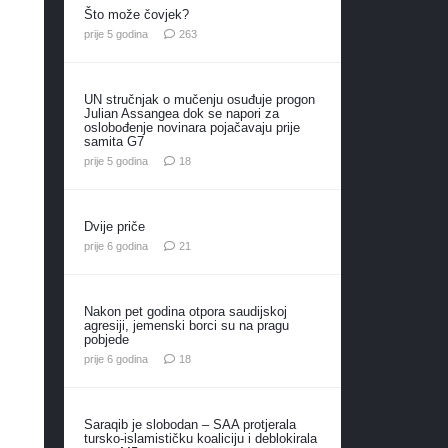
Što može čovjek?
komentara
prije 5 godina
263
UN stručnjak o mučenju osuđuje progon
Julian Assangea dok se napori za
oslobođenje novinara pojačavaju prije
samita G7
komentara
prije 5 godina
18
Dvije priče
komentar
prije 6 godina
21
Nakon pet godina otpora saudijskoj
agresiji, jemenski borci su na pragu
pobjede
komentara
prije 6 godina
18
Saraqib je slobodan – SAA protjerala
tursko-islamističku koaliciju i deblokirala