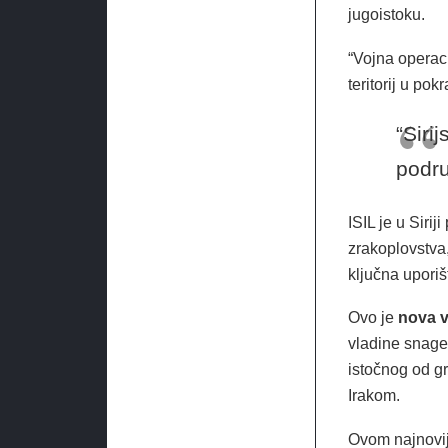
jugoistoku.
“Vojna operaci
teritorij u pok
“Siri
podru
ISIL je u Siri
zrakoplovstva,
ključna uporiš
Ovo je
nova v
vladine snage
istočnog od gr
Irakom.
Ovom najnovij