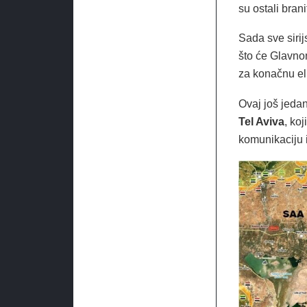
su ostali bran
Sada sve siri
što će Glavno
za konačnu eli
Ovaj još jeda
Tel Aviva
, koj
komunikaciju i