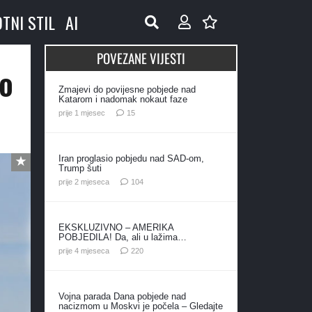
OTNI STIL
AI
POVEZANE VIJESTI
ao
Zmajevi do povijesne pobjede nad
Katarom i nadomak nokaut faze
komentara
prije 1 mjesec
15
Iran proglasio pobjedu nad SAD-om,
Trump šuti
komentara
prije 2 mjeseca
104
EKSKLUZIVNO – AMERIKA
POBJEDILA! Da, ali u lažima…
komentara
prije 4 mjeseca
220
Vojna parada Dana pobjede nad
nacizmom u Moskvi je počela – Gledajte