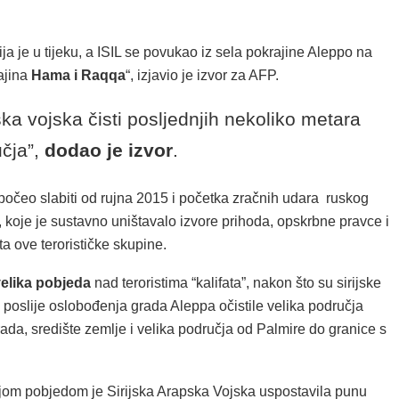
ja je u tijeku, a ISIL se povukao iz sela pokrajine Aleppo na
rajina
Hama i Raqqa
“, izjavio je izvor za AFP.
jska vojska čisti posljednjih nekoliko metara
čja”,
dodao je izvor
.
ji počeo slabiti od rujna 2015 i početka zračnih udara ruskog
 koje je sustavno uništavalo izvore prihoda, opskrbne pravce i
ta ove terorističke skupine.
elika pobjeda
nad teroristima “kalifata”, nakon što su sirijske
 poslije oslobođenja grada Aleppa očistile velika područja
ada, središte zemlje i velika područja od Palmire do granice s
om pobjedom je Sirijska Arapska Vojska uspostavila punu