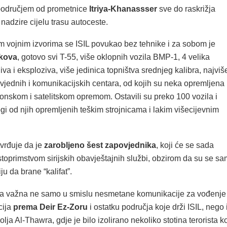
područjem od prometnice
Itriya-Khanassser
sve do raskrižja
nadzire cijelu trasu autoceste.
im vojnim izvorima se ISIL povukao bez tehnike i za sobom je
nkova
, gotovo svi T-55, više oklopnih vozila BMP-1, 4 velika
jiva i eksploziva, više jedinica topništva srednjeg kalibra, najviš
jednih i komunikacijskih centara, od kojih su neka opremljena
onskom i satelitskom opremom. Ostavili su preko 100 vozila i
i od njih opremljenih teškim strojnicama i lakim višecijevnim
tvrđuje da je
zarobljeno šest zapovjednika
, koji će se sada
toprimstvom sirijskih obavještajnih službi, obzirom da su se sa
iju da brane “kalifat”.
a važna ne samo u smislu nesmetane komunikacije za vođenje
cija
prema Deir Ez-Zoru
i ostatku područja koje drži ISIL, nego 
lja Al-Thawra, gdje je bilo izolirano nekoliko stotina terorista ko