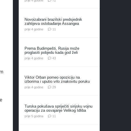
prije 4 godine
72
Novoizabrani brazilski predsjednik
zahtijeva oslobađanje Assangea
komentara
prije 4 godine
11
Prema Budimpešti, Rusija može
proglasiti pobjedu kada god želi
komentara
prije 4 godine
43
om
Viktor Orban pomeo opoziciju na
izborima i uputio vrlo znakovitu poruku
komentara
prije 4 godine
29
le
Turska pokušava spriječiti sirijsku vojnu
operaciju za osvajanje Velikog Idliba
komentara
prije 5 godina
11