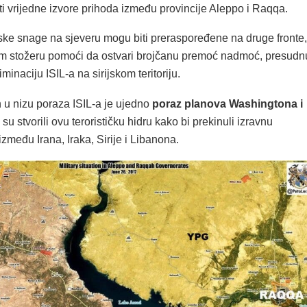
iti vrijedne izvore prihoda između provincije Aleppo i Raqqa.
jske snage na sjeveru mogu biti preraspoređene na druge fronte,
m stožeru pomoći da ostvari brojčanu premoć nadmoć, presudn
minaciju ISIL-a na sirijskom teritoriju.
n u nizu poraza ISIL-a je ujedno
poraz planova Washingtona i
i su stvorili ovu terorističku hidru kako bi prekinuli izravnu
zmeđu Irana, Iraka, Sirije i Libanona.