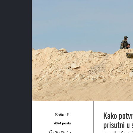
Kako potvr
Saša. F.
prisutni u 
4874 posts
30.06.17