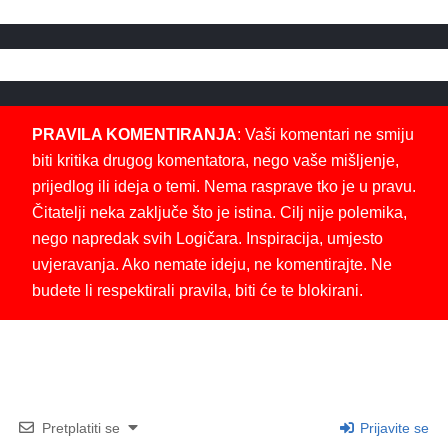
PRAVILA KOMENTIRANJA
: Vaši komentari ne smiju
biti kritika drugog komentatora, nego vaše mišljenje,
prijedlog ili ideja o temi. Nema rasprave tko je u pravu.
Čitatelji neka zaključe što je istina. Cilj nije polemika,
nego napredak svih Logičara. Inspiracija, umjesto
uvjeravanja. Ako nemate ideju, ne komentirajte. Ne
budete li respektirali pravila, biti će te blokirani.
Pretplatiti se
Prijavite se