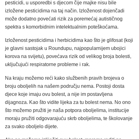
pesticidi, u usporedbi s djecom čije majke nisu bile
izložene pesticidima na taj način. Izloženost dojenčadi
može dodatno povećati rizik za poremećaj autističnog
spektra s komorbidnim intelektualnim poteškoćama.
Izloženost pesticidima i herbicidima kao što je glifosat (koji
je glavni sastojak u Roundupu, najpopularnijem ubojici
korova na svijetu), povećava rizik od velikog broja bolesti,
uključujući respiratorne probleme i rak.
Na kraju možemo reći kako službenih pravih brojeva o
broju oboljelih na našem području nema. Postoji dosta
djece koje imaju ovu bolest, a nije im postavljena
dijagnoza. Kao što vidite lijeka za tu bolest nema. No ono
što možemo pružiti je naša potpora oboljelima, institucije
moraju pružiti odgovarajuću skrb oboljelima, te školovanje
za svako oboljelo dijete.