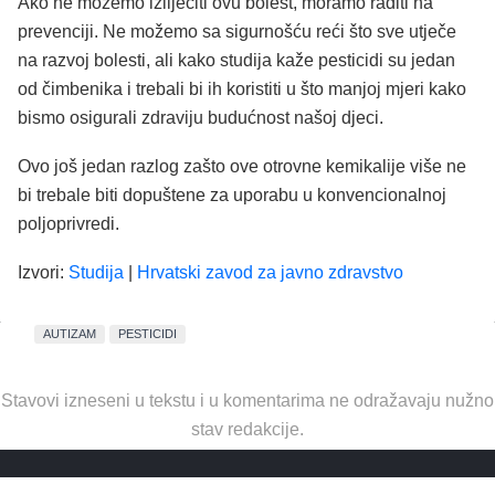
Ako ne možemo izliječiti ovu bolest, moramo raditi na
prevenciji. Ne možemo sa sigurnošću reći što sve utječe
na razvoj bolesti, ali kako studija kaže pesticidi su jedan
od čimbenika i trebali bi ih koristiti u što manjoj mjeri kako
bismo osigurali zdraviju budućnost našoj djeci.
Ovo još jedan razlog zašto ove otrovne kemikalije više ne
bi trebale biti dopuštene za uporabu u konvencionalnoj
poljoprivredi.
Izvori:
Studija
|
Hrvatski zavod za javno zdravstvo
AUTIZAM
PESTICIDI
Stavovi izneseni u tekstu i u komentarima ne odražavaju nužno
stav redakcije.