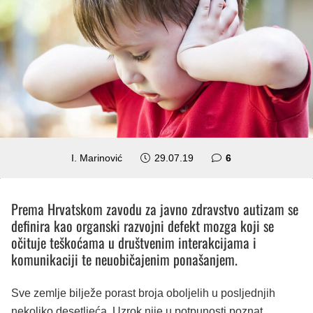
komentara
I. Marinović
29.07.19
6
Prema Hrvatskom zavodu za javno zdravstvo autizam se
definira kao organski razvojni defekt mozga koji se
očituje teškoćama u društvenim interakcijama i
komunikaciji te neuobičajenim ponašanjem.
Sve zemlje bilježe porast broja oboljelih u posljednjih
nekoliko desetljeća. Uzrok nije u potpunosti poznat.