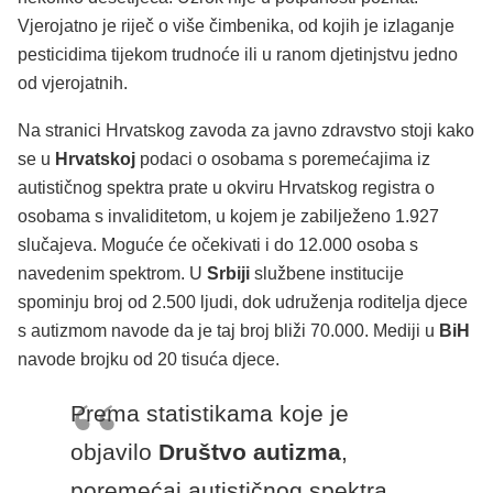
Vjerojatno je riječ o više čimbenika, od kojih je izlaganje
pesticidima tijekom trudnoće ili u ranom djetinjstvu jedno
od vjerojatnih.
Na stranici Hrvatskog zavoda za javno zdravstvo stoji kako
se u
Hrvatskoj
podaci o osobama s poremećajima iz
autističnog spektra prate u okviru Hrvatskog registra o
osobama s invaliditetom, u kojem je zabilježeno 1.927
slučajeva. Moguće će očekivati i do 12.000 osoba s
navedenim spektrom. U
Srbiji
službene institucije
spominju broj od 2.500 ljudi, dok udruženja roditelja djece
s autizmom navode da je taj broj bliži 70.000. Mediji u
BiH
navode brojku od 20 tisuća djece.
Prema statistikama koje je
objavilo
Društvo autizma
,
poremećaj autističnog spektra