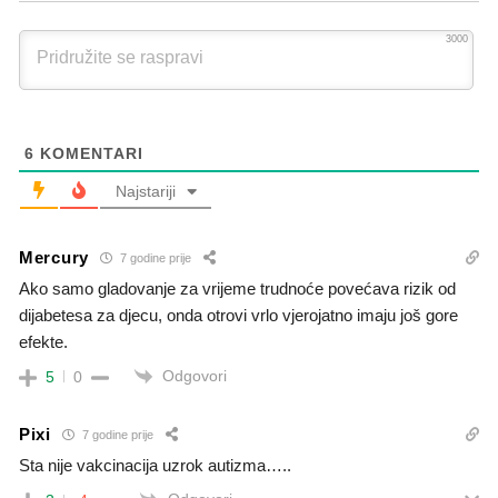
3000
6
KOMENTARI
Najstariji
Mercury
7 godine prije
Ako samo gladovanje za vrijeme trudnoće povećava rizik od
dijabetesa za djecu, onda otrovi vrlo vjerojatno imaju još gore
efekte.
Odgovori
5
0
Pixi
7 godine prije
Sta nije vakcinacija uzrok autizma…..