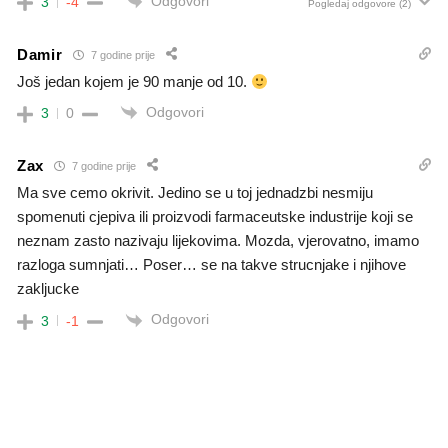
Odgovori
3
-4
Pogledaj odgovore
(2)
Damir
7 godine prije
Još jedan kojem je 90 manje od 10.
Odgovori
3
0
Zax
7 godine prije
Ma sve cemo okrivit. Jedino se u toj jednadzbi nesmiju
spomenuti cjepiva ili proizvodi farmaceutske industrije koji se
neznam zasto nazivaju lijekovima. Mozda, vjerovatno, imamo
razloga sumnjati… Poser… se na takve strucnjake i njihove
zakljucke
Odgovori
3
-1