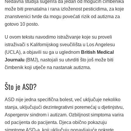
Nedavna studija sugerira da jedan od mogućih čimbenika
može biti prenatalna i rana izloženost pesticidima, za koje
znanstvenici tvrde da mogu povećati rizik od autizma za
gotovo 10 posto.
U ovom tekstu navodimo istraživanje koje su proveli
istraživači s Kalifornijskog sveučilišta u Los Angelesu
(UCLA), a objavili su ga u uglednom
British Medical
Journalu
(BMJ), nastojali su utvrditi što još može biti
čimbenik koji utječe na nastanak autizma.
Što je ASD?
ASD nije jedna specifična bolest, već uključuje nekoliko
stanja, uključujući dezintegrativni poremećaj u djetinjstvu,
Aspergerov sindrom i autizam. Ozbiljnost simptoma varira
od pacijenta do pacijenta. Djeca obično pokazuju
simptome ASD-a, koji uključuju ponavljajuće pokrete,