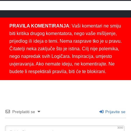
PRAVILA KOMENTIRANJA
: Vaši komentari ne smiju
biti kritika drugog komentatora, nego vaše mišljenje,
prijedlog ili ideja o temi. Nema rasprave tko je u pravu.
Čitatelji neka zaključe što je istina. Cilj nije polemika,
nego napredak svih Logičara. Inspiracija, umjesto
uvjeravanja. Ako nemate ideju, ne komentirajte. Ne
budete li respektirali pravila, biti će te blokirani.
Pretplatiti se
Prijavite se
3000