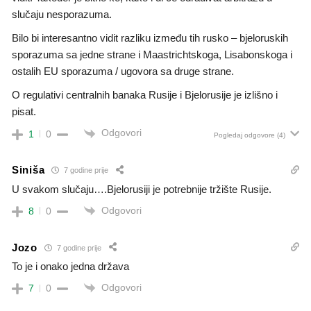
slučaju nesporazuma.
Bilo bi interesantno vidit razliku između tih rusko – bjeloruskih
sporazuma sa jedne strane i Maastrichtskoga, Lisabonskoga i
ostalih EU sporazuma / ugovora sa druge strane.
O regulativi centralnih banaka Rusije i Bjelorusije je izlišno i
pisat.
Odgovori
1
0
Pogledaj odgovore
(4)
Siniša
7 godine prije
U svakom slučaju….Bjelorusiji je potrebnije tržište Rusije.
Odgovori
8
0
Jozo
7 godine prije
To je i onako jedna država
Odgovori
7
0