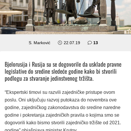
komentara
S. Marković
22.07.19
13
Bjelorusija i Rusija su se dogovorile da usklade pravne
legislative do sredine sledeće godine kako bi stvorili
podlogu za stvaranje jedinstvenog tržišta.
“Ekspertski timovi su razvili zajedničke pristupe ovom
poslu. Oni uključuju razvoj putokaza do novembra ove
godine, zajedničkog zakonodavstva do sredine naredne
godine i pokretanja zajedničkih pravila o kojima smo se
dogovorili kako bismo stvorili zajedničko tržište od 2021.
godine” objašnjava ministar Krutoy.