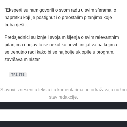
“Eksperti su nam govorili o svom radu u svim sferama, o
napretku koji je postignut i o preostalim pitanjima koje
treba rješiti.
Predsjednici su iznjeli svoja mišljenja o svim relevantnim
pitanjima i pojavilo se nekoliko novih incjativa na kojima
se trenutno radi kako bi se najbolje uklopile u program,
završava ministar.
TRŽIŠTE
Stavovi izneseni u tekstu i u komentarima ne odražavaju nužno
stav redakcije.