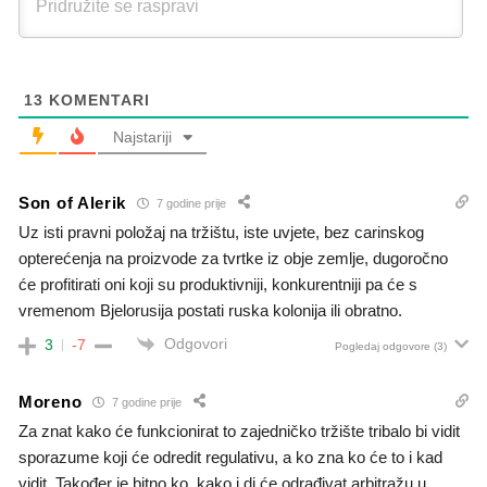
13
KOMENTARI
Najstariji
Son of Alerik
7 godine prije
Uz isti pravni položaj na tržištu, iste uvjete, bez carinskog
opterećenja na proizvode za tvrtke iz obje zemlje, dugoročno
će profitirati oni koji su produktivniji, konkurentniji pa će s
vremenom Bjelorusija postati ruska kolonija ili obratno.
Odgovori
3
-7
Pogledaj odgovore
(3)
Moreno
7 godine prije
Za znat kako će funkcionirat to zajedničko tržište tribalo bi vidit
sporazume koji će odredit regulativu, a ko zna ko će to i kad
vidit. Također je bitno ko, kako i di će odrađivat arbitražu u