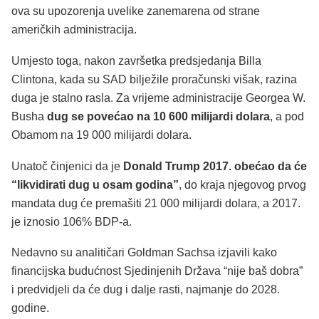
ova su upozorenja uvelike zanemarena od strane
američkih administracija.
Umjesto toga, nakon završetka predsjedanja Billa
Clintona, kada su SAD bilježile proračunski višak, razina
duga je stalno rasla. Za vrijeme administracije Georgea W.
Busha
dug se povećao na 10 600 milijardi dolara
, a pod
Obamom na 19 000 milijardi dolara.
Unatoč činjenici da je
Donald Trump 2017. obećao da će
“likvidirati dug u osam godina”
, do kraja njegovog prvog
mandata dug će premašiti 21 000 milijardi dolara, a 2017.
je iznosio 106% BDP-a.
Nedavno su analitičari Goldman Sachsa izjavili kako
financijska budućnost Sjedinjenih Država “nije baš dobra”
i predvidjeli da će dug i dalje rasti, najmanje do 2028.
godine.