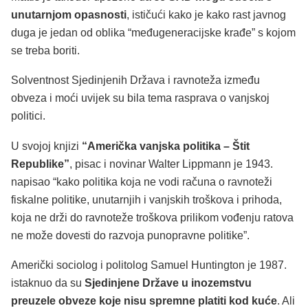
unutarnjom opasnosti
, ističući kako je kako rast javnog
duga je jedan od oblika “međugeneracijske krađe” s kojom
se treba boriti.
Solventnost Sjedinjenih Država i ravnoteža između
obveza i moći uvijek su bila tema rasprava o vanjskoj
politici.
U svojoj knjizi
“Američka vanjska politika – Štit
Republike”
, pisac i novinar Walter Lippmann je 1943.
napisao “kako politika koja ne vodi računa o ravnoteži
fiskalne politike, unutarnjih i vanjskih troškova i prihoda,
koja ne drži do ravnoteže troškova prilikom vođenju ratova
ne može dovesti do razvoja punopravne politike”.
Američki sociolog i politolog Samuel Huntington je 1987.
istaknuo da su
Sjedinjene Države u inozemstvu
preuzele obveze koje nisu spremne platiti kod kuće
. Ali