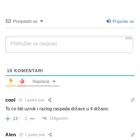
Pretplatiti se
Prijavite se
3000
18
KOMENTARI
Najstariji
cool
7 godine prije
To će biti uzrok i razlog raspada države u 4 države.
Odgovori
13
-1
Alen
7 godine prije