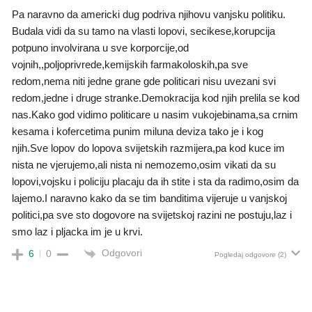
Pa naravno da americki dug podriva njihovu vanjsku politiku.
Budala vidi da su tamo na vlasti lopovi, secikese,korupcija
potpuno involvirana u sve korporcije,od
vojnih,,poljoprivrede,kemijskih farmakoloskih,pa sve
redom,nema niti jedne grane gde politicari nisu uvezani svi
redom,jedne i druge stranke.Demokracija kod njih prelila se kod
nas.Kako god vidimo politicare u nasim vukojebinama,sa crnim
kesama i kofercetima punim miluna deviza tako je i kog
njih.Sve lopov do lopova svijetskih razmijera,pa kod kuce im
nista ne vjerujemo,ali nista ni nemozemo,osim vikati da su
lopovi,vojsku i policiju placaju da ih stite i sta da radimo,osim da
lajemo.I naravno kako da se tim banditima vijeruje u vanjskoj
politici,pa sve sto dogovore na svijetskoj razini ne postuju,laz i
smo laz i pljacka im je u krvi.
Odgovori
6
0
Pogledaj odgovore
(2)