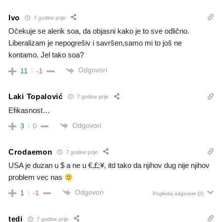
Ivo
7 godine prije
Očekuje se alerik soa, da objasni kako je to sve odlično.
Liberalizam je nepogrešiv i savršen,samo mi to još ne
kontamo. Jel tako soa?
Odgovori
11
-1
Laki Topalović
7 godine prije
Efikasnost…
Odgovori
3
0
Crodaemon
7 godine prije
USA je duzan u $ a ne u €,£;¥, itd tako da njihov dug nije njihov
problem vec nas
Odgovori
1
-1
Pogledaj odgovore
(2)
tedi
7 godine prije