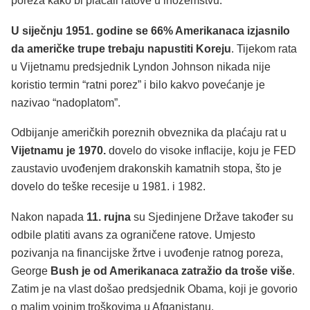
poreza kako bi plaćali ratove u inozemstvu.
U siječnju 1951. godine se 66% Amerikanaca izjasnilo
da američke trupe trebaju napustiti Koreju
. Tijekom rata
u Vijetnamu predsjednik Lyndon Johnson nikada nije
koristio termin “ratni porez” i bilo kakvo povećanje je
nazivao “nadoplatom”.
Odbijanje američkih poreznih obveznika da plaćaju rat u
Vijetnamu je 1970.
dovelo do visoke inflacije, koju je FED
zaustavio uvođenjem drakonskih kamatnih stopa, što je
dovelo do teške recesije u 1981. i 1982.
Nakon napada
11. rujna
su Sjedinjene Države također su
odbile platiti avans za ograničene ratove. Umjesto
pozivanja na financijske žrtve i uvođenje ratnog poreza,
George
Bush je od Amerikanaca zatražio da troše više
.
Zatim je na vlast došao predsjednik Obama, koji je govorio
o malim vojnim troškovima u Afganistanu.