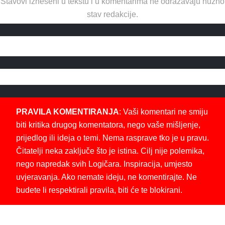
Stavovi izneseni u tekstu i u komentarima ne odražavaju nužno
stav redakcije.
PRAVILA KOMENTIRANJA
: Vaši komentari ne smiju
biti kritika drugog komentatora, nego vaše mišljenje,
prijedlog ili ideja o temi. Nema rasprave tko je u pravu.
Čitatelji neka zaključe što je istina. Cilj nije polemika,
nego napredak svih Logičara. Inspiracija, umjesto
uvjeravanja. Ako nemate ideju, ne komentirajte. Ne
budete li respektirali pravila, biti će te blokirani.