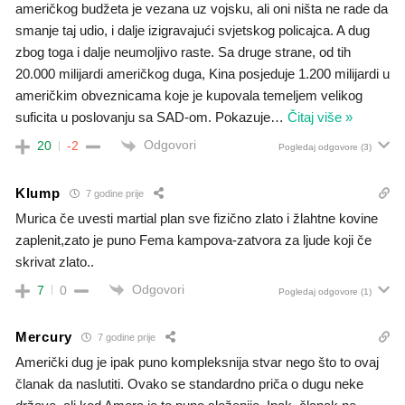
američkog budžeta je vezana uz vojsku, ali oni ništa ne rade da
smanje taj udio, i dalje izigravajući svjetskog policajca. A dug
zbog toga i dalje neumoljivo raste. Sa druge strane, od tih
20.000 milijardi američkog duga, Kina posjeduje 1.200 milijardi u
američkim obveznicama koje je kupovala temeljem velikog
suficita u poslovanju sa SAD-om. Pokazuje
…
Čitaj više »
Odgovori
20
-2
Pogledaj odgovore
(3)
Klump
7 godine prije
Murica če uvesti martial plan sve fizično zlato i žlahtne kovine
zaplenit,zato je puno Fema kampova-zatvora za ljude koji če
skrivat zlato..
Odgovori
7
0
Pogledaj odgovore
(1)
Mercury
7 godine prije
Američki dug je ipak puno kompleksnija stvar nego što to ovaj
članak da naslutiti. Ovako se standardno priča o dugu neke