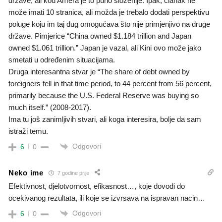
države, ali kod Amera je to puno složenije. Ipak, članak ne
može imati 10 stranica, ali možda je trebalo dodati perspektivu
poluge koju im taj dug omogućava što nije primjenjivo na druge
države. Pimjerice “China owned $1.184 trillion and Japan
owned $1.061 trillion.” Japan je vazal, ali Kini ovo može jako
smetati u određenim situacijama.
Druga interesantna stvar je “The share of debt owned by
foreigners fell in that time period, to 44 percent from 56 percent,
primarily because the U.S. Federal Reserve was buying so
much itself.” (2008-2017).
Ima tu još zanimljivih stvari, ali koga interesira, bolje da sam
istraži temu.
Odgovori
6
0
Neko ime
7 godine prije
Efektivnost, djelotvornost, efikasnost…, koje dovodi do
ocekivanog rezultata, ili koje se izvrsava na ispravan nacin…
Odgovori
6
0