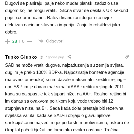
Dugovi se planiraju ,pa je neko mudar planski zaduzio usa
dugom koji ne mogu vratiti.. Slicna stvar se desila s UK sekund
prije pax americane.. Ratovi financirani dugom su uvjek
efektivan nacin unistavanja imperija..Znaju to rotsildovi jako
dobro..
Odgovori
28
0
Tupko Glupko
7 godine prije
SAD ne može vratiti dugove, najzaduženija su zemlja svijeta,
dug im je preko 100% BDP-a. Najpoznatije bonitetne agencije
(naravno, američke) su im davale maksimalni kreditni rejting –
npr. S&P im je davao maksimalni AAA kreditni rejting do 2011.
kada su ga spustile tek stupanj niže, na AA+. Realno, rejting bi
im danas sa ovakvom politikom koju vode trebao biti 12
stupnjeva niže, na B+. Sada kada dolar prestaje biti rezervna
svjetska valuta, kada se SAD-u obijaju o glavu njihove
sankcije/carine najvećim gospodarskim protivnicima, uskoro će
i kapital početi bježati od tamo ako ovako nastave. Trećina