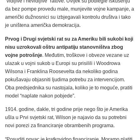
“vidljive i nevidljive” ratove. Uvijek su podlegle iskušenju
da bez pompe provedu male, munjevite vojne kampanje, a
američki dužnosnici su izbjegavali kontrolu društva i tako
je uništena američka demokracija.
Prvog i Drugi svjetski rat su za Ameriku bili sukobi koji
nisu uzrokovali oštru antipatiju stanovništva zbog
vojne potrošnje
. Međutim, troškove i obveze vezane uz
ulazak u vojni sukob u Europi su prisilili i Woodrowa
Wilsona i Franklina Roosevelta da nekoliko godina
pokušavaju objasniti ljudima potrebu za intervencijom.
Oba predsjednika su nastojala, koliko je to moguće, pratiti
model “naplate nakon pobjede”.
1914. godine, dakle, tri godine prije nego što je Amerika
ušla u Prvi svjetski rat, Wilson je najavio da su potrebni
novi porezi za financiranje obrambenih programa.
“Posuditi novac je kratkovidno financiranje. Moramo platiti