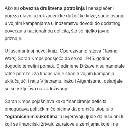
Ako su
obvezna društvena potrošnja
i nenaplaćeni
poreza glavni uzrok američke dužničke krize, sudjelovanje
u vojnim kampanjama u inozemstvu dovodi do dodatnog
povećanja nacionalnog deficita, što se rijetko javno
priznaje.
U fascinantnoj novoj knjizi Oporezivanje ratova (Taxing
Wars) Sarah Kreps podsjeća da se od 1945. godine
dogodio temeljni pomak. Sjedinjene Države nisu nametale
ratne poreze i za financiranje stranih vojnih kampanja,
uključujući i rat u Vijetnamu, Iraku i Afganistanu, oslanjale
su se isključivo na zaduživanje.
Sarah Kreps pojašnjava kako financiranje deficita
omogućava političkim čelnicima da promiču utopiju o
“ograničenim sukobima”
i uvjeravaju ljude da nisu oni ti
koji se financijski žrtvuju za ratove u zemljama koje i ne