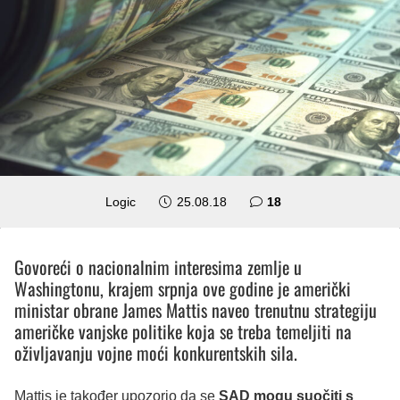
komentara
Logic
25.08.18
18
Govoreći o nacionalnim interesima zemlje u
Washingtonu, krajem srpnja ove godine je američki
ministar obrane James Mattis naveo trenutnu strategiju
američke vanjske politike koja se treba temeljiti na
oživljavanju vojne moći konkurentskih sila.
Mattis je također upozorio da se
SAD mogu suočiti s