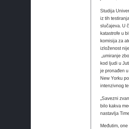
Studija Univer
iz tih testir
slučajeva. U 
katastrofe u 
komisija za at
izloženost nij
„umiranje zbo
kod ljudi u Ju
je pronađen u
New Yorku pok
intenzivnog tes
„Savezni zvani
bilo kakva med
nastavlja Tim
Međutim, one i