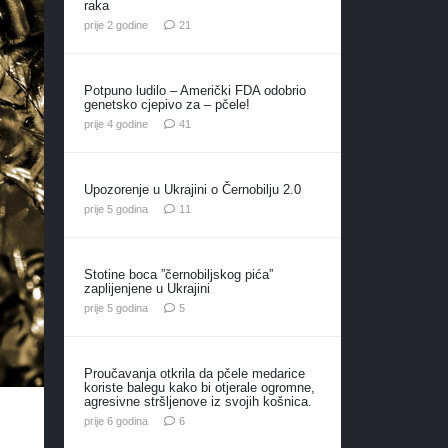
raka
komentar
prije 2 godine
21
Potpuno ludilo – Američki FDA odobrio
genetsko cjepivo za – pčele!
komentar
prije 4 godine
41
Upozorenje u Ukrajini o Černobilju 2.0
komentara
prije 5 godina
11
Stotine boca ”černobiljskog pića”
zaplijenjene u Ukrajini
komentara
prije 5 godina
5
Proučavanja otkrila da pčele medarice
koriste balegu kako bi otjerale ogromne,
agresivne stršljenove iz svojih košnica.
komentara
prije 6 godina
6