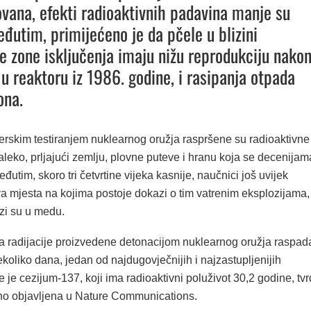
ana, efekti radioaktivnih padavina manje su
đutim, primijećeno je da pčele u blizini
e zone isključenja imaju nižu reprodukciju nako
 u reaktoru iz 1986. godine, i rasipanja otpada
ona.
rskim testiranjem nuklearnog oružja raspršene su radioaktivne
leko, prljajući zemlju, plovne puteve i hranu koja se decenijam
eđutim, skoro tri četvrtine vijeka kasnije, naučnici još uvijek
a mjesta na kojima postoje dokazi o tim vatrenim eksplozijama,
zi su u medu.
na radijacije proizvedene detonacijom nuklearnog oružja raspad
koliko dana, jedan od najdugovječnijih i najzastupljenijih
je je cezijum-137, koji ima radioaktivni poluživot 30,2 godine, tvr
no objavljena u Nature Communications.