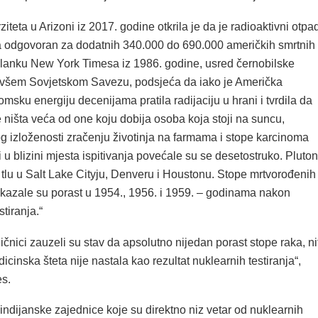
ziteta u Arizoni iz 2017. godine otkrila je da je radioaktivni otpa
anja odgovoran za dodatnih 340.000 do 690.000 američkih smrtnih
članku New York Timesa iz 1986. godine, usred černobilske
bivšem Sovjetskom Savezu, podsjeća da iako je Američka
omsku energiju decenijama pratila radijaciju u hrani i tvrdila da
e ništa veća od one koju dobija osoba koja stoji na suncu,
g izloženosti zračenju životinja na farmama i stope karcinoma
ti u blizini mjesta ispitivanja povećale su se desetostruko. Pluton
 tlu u Salt Lake Cityju, Denveru i Houstonu. Stope mrtvorođenih
azale su porast u 1954., 1956. i 1959. – godinama nakon
tiranja.“
čnici zauzeli su stav da apsolutno nijedan porast stope raka, nit
icinska šteta nije nastala kao rezultat nuklearnih testiranja“,
es.
ndijanske zajednice koje su direktno niz vetar od nuklearnih