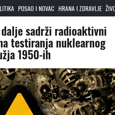
LITIKA
POSAO I NOVAC
HRANA I ZDRAVLJE
ŽIV
dalje sadrži radioaktivni
na testiranja nuklearnog
užja 1950-ih