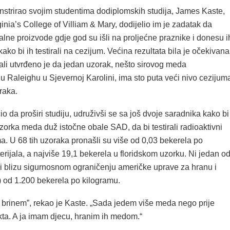
nstrirao svojim studentima dodiplomskih studija, James Kaste,
inia’s College of Villiam & Mary, dodijelio im je zadatak da
alne proizvode gdje god su išli na proljećne praznike i donesu i
kako bi ih testirali na cezijum. Većina rezultata bila je očekivana
 ali utvrđeno je da jedan uzorak, nešto sirovog meda
u Raleighu u Sjevernoj Karolini, ima sto puta veći nivo cezijum
raka.
io da proširi studiju, udruživši se sa još dvoje saradnika kako bi
zorka meda duž istočne obale SAD, da bi testirali radioaktivni
a. U 68 tih uzoraka pronašli su više od 0,03 bekerela po
rijala, a najviše 19,1 bekerela u floridskom uzorku. Ni jedan o
ni blizu sigurnosnom ograničenju američke uprave za hranu i
) od 1.200 bekerela po kilogramu.
 brinem”, rekao je Kaste. „Sada jedem više meda nego prije
kta. A ja imam djecu, hranim ih medom.“