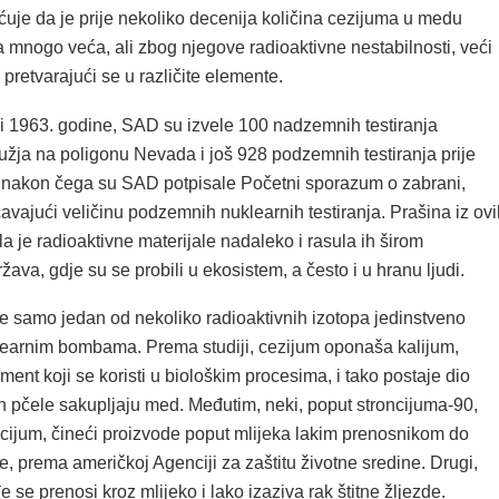
ćuje da je prije nekoliko decenija količina cezijuma u ​​medu
a mnogo veća, ali zbog njegove radioaktivne nestabilnosti, veći
 pretvarajući se u različite elemente.
i 1963. godine, SAD su izvele 100 nadzemnih testiranja
užja na poligonu Nevada i još 928 podzemnih testiranja prije
 nakon čega su SAD potpisale Početni sporazum o zabrani,
avajući veličinu podzemnih nuklearnih testiranja. Prašina iz ovi
ila je radioaktivne materijale nadaleko i rasula ih širom
žava, gdje su se probili u ekosistem, a često i u hranu ljudi.
e samo jedan od nekoliko radioaktivnih izotopa jedinstveno
learnim bombama. Prema studiji, cezijum oponaša kalijum,
ment koji se koristi u biološkim procesima, i tako postaje dio
ih pčele sakupljaju med. Međutim, neki, poput stroncijuma-90,
cijum, čineći proizvode poput mlijeka lakim prenosnikom do
e, prema američkoj Agenciji za zaštitu životne sredine. Drugi,
e se prenosi kroz mlijeko i lako izaziva rak štitne žljezde.