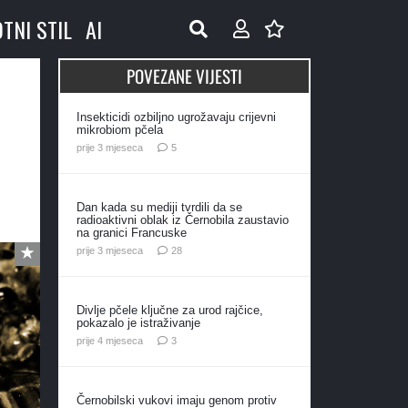
OTNI STIL
AI
POVEZANE VIJESTI
Insekticidi ozbiljno ugrožavaju crijevni
mikrobiom pčela
komentara
prije 3 mjeseca
5
Dan kada su mediji tvrdili da se
radioaktivni oblak iz Černobila zaustavio
na granici Francuske
komentara
prije 3 mjeseca
28
Divlje pčele ključne za urod rajčice,
pokazalo je istraživanje
komentara
prije 4 mjeseca
3
Černobilski vukovi imaju genom protiv