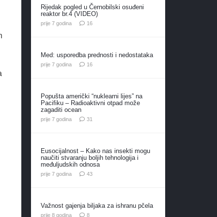
Rijedak pogled u Černobilski osuđeni
reaktor br.4 (VIDEO)
komentara
prije 7 godina
16
h
Med: usporedba prednosti i nedostataka
komentara
prije 7 godina
16
a
Popušta američki “nuklearni lijes” na
Pacifiku – Radioaktivni otpad može
zagaditi ocean
komentar
prije 7 godina
31
d
Eusocijalnost – Kako nas insekti mogu
naučiti stvaranju boljih tehnologija i
međuljudskih odnosa
komentara
prije 7 godina
43
Važnost gajenja biljaka za ishranu pčela
komentara
prije 8 godina
8