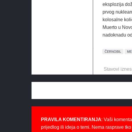
eksplozija dož
prvog nuklearn
kolosalne koli
Muerto u Novo
nadoknadu od 
ČERNOBIL
ME
Stavovi iznes
PRAVILA KOMENTIRANJA
: Vaši komenta
prijedlog ili ideja o temi. Nema rasprave tko 