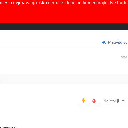
mjesto uvjeravanja. Ako nemate ideju, ne komentirajte. Ne bude
Prijavite se
3000
+]
Najstariji