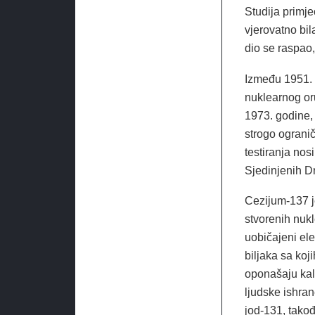
Studija primje
vjerovatno bil
dio se raspao,
Između 1951. 
nuklearnog or
1973. godine,
strogo ogranič
testiranja nos
Sjedinjenih Dr
Cezijum-137 j
stvorenih nuk
uobičajeni ele
biljaka sa koj
oponašaju kal
ljudske ishran
jod-131, takođ