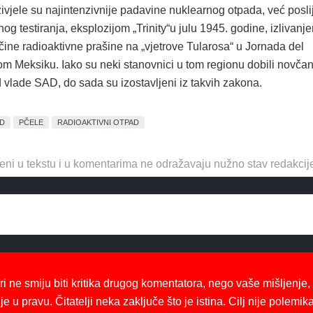
ivjele su najintenzivnije padavine nuklearnog otpada, već posli
og testiranja, eksplozijom „Trinity“u julu 1945. godine, izlivanj
čine radioaktivne prašine na „vjetrove Tularosa“ u Jornada del
m Meksiku. Iako su neki stanovnici u tom regionu dobili novča
vlade SAD, do sada su izostavljeni iz takvih zakona.
D
PČELE
RADIOAKTIVNI OTPAD
eni u tekstu i u komentarima ne odražavaju nužno stav redakcij
ri ne smiju biti kritika drugog komentatora, nego vaše mišljenje,
je u pravu. Čitatelji neka zaključe što je istina. Cilj nije polemika