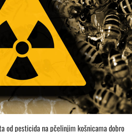
eta od pesticida na pčelinjim košnicama dobro