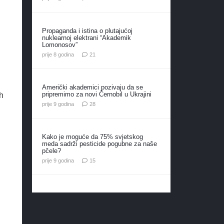
Propaganda i istina o plutajućoj
nuklearnoj elektrani “Akademik
Lomonosov”
komentar
prije 8 godina
21
Američki akademici pozivaju da se
pripremimo za novi Černobil u Ukrajini
h
komentara
prije 9 godina
28
Kako je moguće da 75% svjetskog
meda sadrži pesticide pogubne za naše
pčele?
komentara
prije 9 godina
15