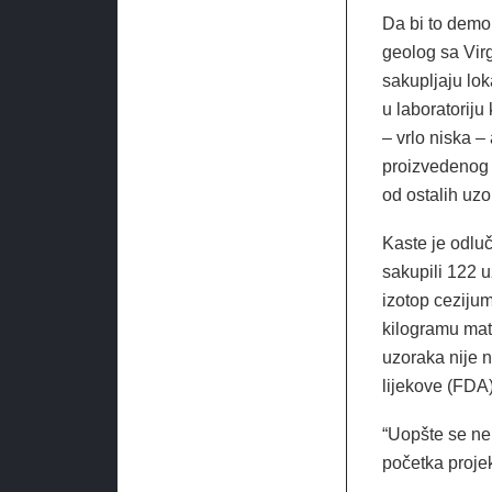
Da bi to demo
geolog sa Virg
sakupljaju lok
u laboratoriju 
– vrlo niska –
proizvedenog 
od ostalih uzo
Kaste je odluč
sakupili 122 u
izotop cezijum
kilogramu mate
uzoraka nije 
lijekove (FDA
“Uopšte se ne
početka proje