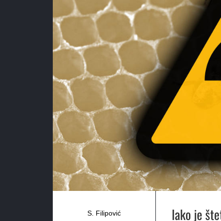
Iako je št
S. Filipović