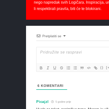
nego napredak svih Logičara. Inspiracija, u
li respektirali pravila, biti će te blokirani.
Pretplatiti se
{}
[
6
KOMENTARI
Picajzl
5 godine prije