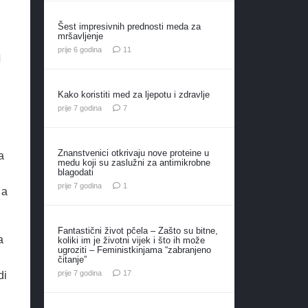
Šest impresivnih prednosti meda za
mršavljenje
n
komentara
prije 6 godina
11
Kako koristiti med za ljepotu i zdravlje
komentara
prije 7 godina
7
Znanstvenici otkrivaju nove proteine u
a
medu koji su zaslužni za antimikrobne
blagodati
komentar
prije 7 godina
1
 a
Fantastični život pčela – Zašto su bitne,
a
koliki im je životni vijek i što ih može
ugroziti – Feministkinjama “zabranjeno
čitanje”
komentara
prije 7 godina
17
di