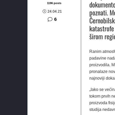
dokumentov
1196 posts
poznati. Me
24.04.21
Černobilsk
komentara
6
katastrofe
širom regi
Ranim atmosfe
padavine nada
proizvodila. M
pronalaze nov
najnoviji doka
„Iako se veći
tokom prvih ne
proizvoda fisi
studija nedav